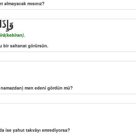
ret almayacak mısınız?
وَإِذَ
râ(kebîran).
u bir saltanat görürsün.
r'i namazdan) men edeni gördün mü?
lda ise yahut takvâyı emrediyorsa?