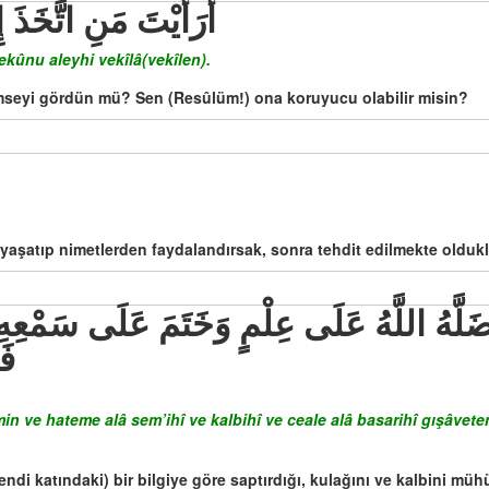
أَرَأَيْتَ مَنِ اتَّخَذَ إ
ekûnu aleyhi vekîlâ(vekîlen).
imseyi gördün mü? Sen (Resûlüm!) ona koruyucu olabilir misin?
a yaşatıp nimetlerden faydalandırsak, sonra tehdit edilmekte oldukl
فَ
n ve hateme alâ sem’ihî ve kalbihî ve ceale alâ basarihî gışâveten,
kendi katındaki) bir bilgiye göre saptırdığı, kulağını ve kalbini 