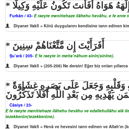
ِلَهَهُ هَوَاهُ أَفَأَنتَ تَكُونُ عَلَيْهِ وَكِيلًا
Furkân / 43-
E raeyte menittehaze ilâhehu hevâhu, e fe ente t
Diyanet Vakfi = Kötü duygularını kendisine tanrı edinen k
أَفَرَأَيْتَ إِن مَّتَّعْنَاهُمْ سِنِينَ
Şu’arâ / 205-
E fe raeyte in metta’nâhum sinîn(sinîne).
Diyanet Vakfi = (205-206) Ne dersin! Eğer biz onları yıllarc
أَفَرَأَيْتَ مَنِ اتَّخَذَ إِلَهَهُ هَوَاهُ وَأَضَلَّهُ اللَّهُ عَلَى عِلْمٍ وَخَتَمَ عَلَى سَمْعِهِ وَقَلْبِهِ وَجَعَلَ عَلَى بَصَرِهِ غِشَاوَةً
مَن يَهْدِيهِ مِن بَعْدِ اللَّهِ أَفَلَا تَذَكَّرُونَ
Câsiye / 23-
E fe raeyte menittehaze ilâhehu hevâhu ve edallehullâhu alâ ilmi
tezekkerûn(tezekkerûne).
Diyanet Vakfi = Hevâ ve hevesini tanrı edinen ve Allah'ın (