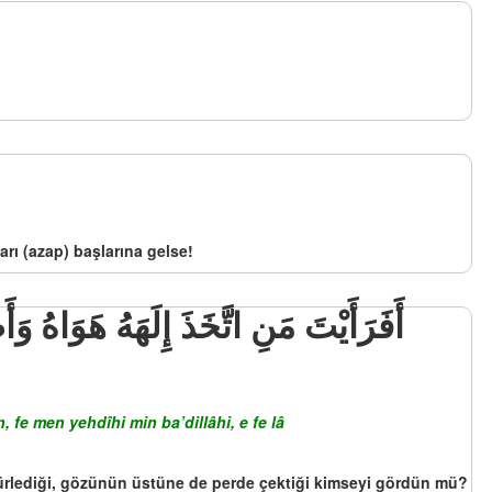
arı (azap) başlarına gelse!
 fe men yehdîhi min ba’dillâhi, e fe lâ
mühürlediği, gözünün üstüne de perde çektiği kimseyi gördün mü?