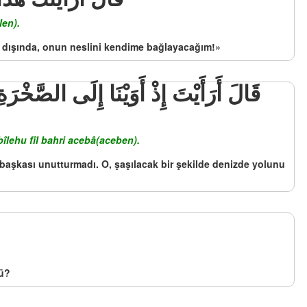
len).
zı dışında, onun neslini kendime bağlayacağım!»
bîlehu fîl bahri acebâ(aceben).
başkası unutturmadı. O, şaşılacak bir şekilde denizde yolunu
mü?