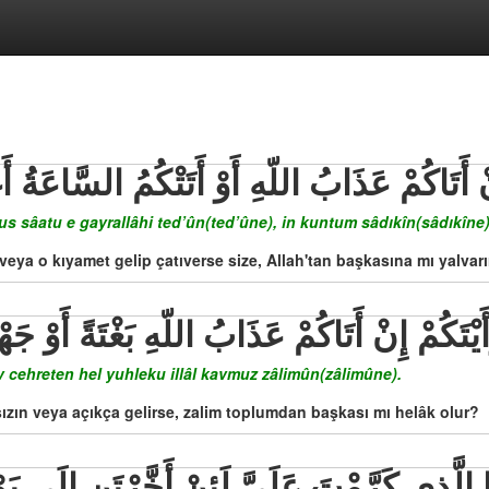
نْ أَتَاكُمْ عَذَابُ اللّهِ أَوْ أَتَتْكُمُ السَّاعَةُ
s sâatu e gayrallâhi ted’ûn(ted’ûne), in kuntum sâdıkîn(sâdıkîne)
e veya o kıyamet gelip çatıverse size, Allah'tan başkasına mı yalvar
َيْتَكُمْ إِنْ أَتَاكُمْ عَذَابُ اللّهِ بَغْتَةً أَوْ جَ
 cehreten hel yuhleku illâl kavmuz zâlimûn(zâlimûne).
nsızın veya açıkça gelirse, zalim toplumdan başkası mı helâk olur?
الَّذِي كَرَّمْتَ عَلَيَّ لَئِنْ أَخَّرْتَنِ إِلَى يَوْمِ ال