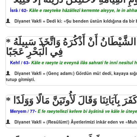
İsrâ / 62-
Kâle e raeyteke hâzâllezî kerremte aleyye, le in ahhar
Diyanet Vakfi = Dedi ki: «Şu benden üstün kıldığına da bir
قَالَ أَرَأَيْتَ إِذْ أَوَيْنَا إِلَى الصَّخْرَةِ فَإِنِّي نَسِيتُ الْحُوتَ وَمَا أَنسَانِيهُ إِلَّا الشَّيْطَانُ أَنْ أَذْكُرَهُ وَاتَّخَذَ سَبِيلَهُ
فِي الْبَحْرِ عَجَبًا
Kehf / 63-
Kâle e raeyte iz eveynâ ilâs sahrati fe innî nesîtu
Diyanet Vakfi = (Genç adam:) Gördün mü! dedi, kayaya sığı
tutup gitmişti.
فَرَ بِآيَاتِنَا وَقَالَ لَأُوتَيَنَّ مَالًا وَوَلَدًا
Meryem / 77-
E fe raeytellezî kefere bi âyâtinâ ve kâle le ût
Diyanet Vakfi = (Resûlüm!) Âyetlerimizi inkâr eden ve «Mu