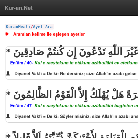
Kur-an.Net
KuranMeali
/
Ayet Ara
Aranılan kelime ile eşleşen ayetler
 أَغَيْرَ اللّهِ تَدْعُونَ إِن كُنتُمْ صَادِقِينَ
En’âm / 40-
Kul e raeytekum in etâkum azâbullâhi ev etetkumu
Diyanet Vakfi = De ki: Ne dersiniz; size Allah'ın azabı gels
هْرَةً هَلْ يُهْلَكُ إِلاَّ الْقَوْمُ الظَّالِمُونَ
En’âm / 47-
Kul e raeytekum in etâkum azâbullâhi bagteten ev
Diyanet Vakfi = De ki: Söyler misiniz; size Allah'ın azabı a
ْقِيَامَةِ لأَحْتَنِكَنَّ ذُرِّيَّتَهُ إَلاَّ قَلِيلاً