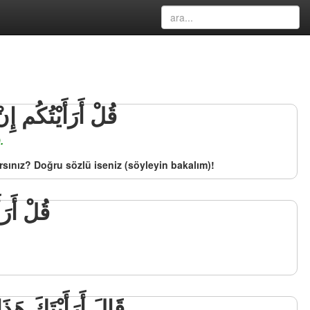
قُلْ أَرَأَيْتُكُم إِ
.
ırsınız? Doğru sözlü iseniz (söyleyin bakalım)!
قُلْ أَرَأ
قَالَ أَرَأَيْتَكَ هَذَا 