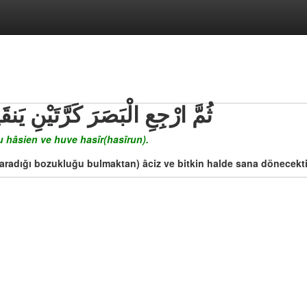
ثُمَّ ارْجِعِ الْبَصَرَ كَرَّتَيْنِ يَ
u hâsien ve huve hasîr(hasîrun).
 (aradığı bozukluğu bulmaktan) âciz ve bitkin halde sana dönecekti