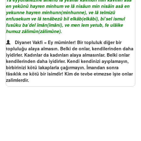
en yekûnû hayren minhum ve lâ nisâun min nisâin asâ en
yekunne hayren minhunn(minhunne), ve lâ telmizû
enfusekum ve lâ tenâbezû bil elkâb(elkâbi), bi’sel ismul
fusûku ba’del îmân(îmâni), ve men lem yetub, fe ulâike
humuz zâlimûn(zâlimûne).
Diyanet Vakfi = Ey müminler! Bir topluluk diğer bir
topluluğu alaya almasın. Belki de onlar, kendilerinden daha
iyidirler. Kadınlar da kadınları alaya almasınlar. Belki onlar
kendilerinden daha iyidirler. Kendi kendinizi ayıplamayın,
birbirinizi kötü lakaplarla çağırmayın. İmandan sonra
fâsıklık ne kötü bir isimdir! Kim de tevbe etmezse işte onlar
zalimlerdir.