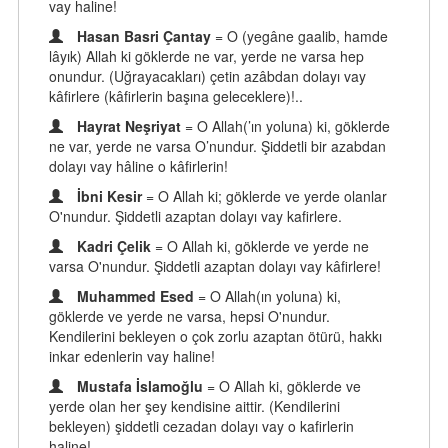
vay haline!
Hasan Basri Çantay
= O (yegâne gaalib, hamde
lâyık) Allah ki göklerde ne var, yerde ne varsa hep
onundur. (Uğrayacakları) çetin azâbdan dolayı vay
kâfirlere (kâfirlerin başına geleceklere)!..
Hayrat Neşriyat
= O Allah(’ın yoluna) ki, göklerde
ne var, yerde ne varsa O’nundur. Şiddetli bir azabdan
dolayı vay hâline o kâfirlerin!
İbni Kesir
= O Allah ki; göklerde ve yerde olanlar
O'nundur. Şiddetli azaptan dolayı vay kafirlere.
Kadri Çelik
= O Allah ki, göklerde ve yerde ne
varsa O'nundur. Şiddetli azaptan dolayı vay kâfirlere!
Muhammed Esed
= O Allah(ın yoluna) ki,
göklerde ve yerde ne varsa, hepsi O'nundur.
Kendilerini bekleyen o çok zorlu azaptan ötürü, hakkı
inkar edenlerin vay haline!
Mustafa İslamoğlu
= O Allah ki, göklerde ve
yerde olan her şey kendisine aittir. (Kendilerini
bekleyen) şiddetli cezadan dolayı vay o kafirlerin
haline!