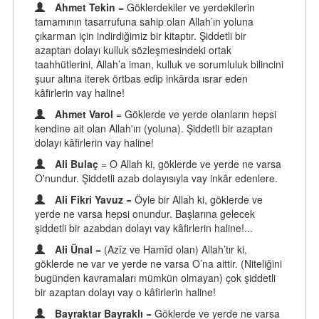
Ahmet Tekin
= Göklerdekiler ve yerdekilerin
tamamının tasarrufuna sahip olan Allah’ın yoluna
çıkarman için indirdiğimiz bir kitaptır. Şiddetli bir
azaptan dolayı kulluk sözleşmesindeki ortak
taahhütlerini, Allah’a iman, kulluk ve sorumluluk bilincini
şuur altına iterek örtbas edip inkârda ısrar eden
kâfirlerin vay haline!
Ahmet Varol
= Göklerde ve yerde olanların hepsi
kendine ait olan Allah'ın (yoluna). Şiddetli bir azaptan
dolayı kâfirlerin vay haline!
Ali Bulaç
= O Allah ki, göklerde ve yerde ne varsa
O'nundur. Şiddetli azab dolayısıyla vay inkâr edenlere.
Ali Fikri Yavuz
= Öyle bir Allah ki, göklerde ve
yerde ne varsa hepsi onundur. Başlarına gelecek
şiddetli bir azabdan dolayı vay kâfirlerin haline!...
Ali Ünal
= (Azîz ve Hamîd olan) Allah’tır ki,
göklerde ne var ve yerde ne varsa O’na aittir. (Niteliğini
bugünden kavramaları mümkün olmayan) çok şiddetli
bir azaptan dolayı vay o kâfirlerin haline!
Bayraktar Bayraklı
= Göklerde ve yerde ne varsa