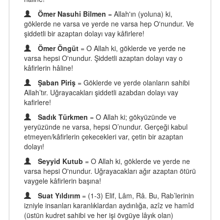
Ömer Nasuhi Bilmen
= Allah'ın (yoluna) ki,
göklerde ne varsa ve yerde ne varsa hep O'nundur. Ve
şiddetli bir azaptan dolayı vay kâfirlere!
Ömer Öngüt
= O Allah ki, göklerde ve yerde ne
varsa hepsi O'nundur. Şiddetli azaptan dolayı vay o
kâfirlerin hâline!
Şaban Piriş
= Göklerde ve yerde olanların sahibi
Allah’tır. Uğrayacakları şiddetli azabdan dolayı vay
kafirlere!
Sadık Türkmen
= O Allah ki; gökyüzünde ve
yeryüzünde ne varsa, hepsi O’nundur. Gerçeği kabul
etmeyen/kâfirlerin çekecekleri var, çetin bir azaptan
dolayı!
Seyyid Kutub
= O Allah ki, göklerde ve yerde ne
varsa hepsi O'nundur. Uğrayacakları ağır azaptan ötürü
vaygele kâfirlerin başına!
Suat Yıldırım
= (1-3) Elif, Lâm, Râ. Bu, Rab’lerinin
izniyle insanları karanlıklardan aydınlığa, azîz ve hamîd
(üstün kudret sahibi ve her işi övgüye lâyık olan)