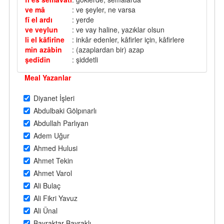
ve mâ
: ve şeyler, ne varsa
fî el ardı
: yerde
ve veylun
: ve vay haline, yazıklar olsun
li el kâfirîne
: inkâr edenler, kâfirler için, kâfirlere
min azâbin
: (azaplardan bir) azap
şedîdin
: şiddetli
Meal Yazanlar
Diyanet İşleri
Abdulbaki Gölpınarlı
Abdullah Parlıyan
Adem Uğur
Ahmed Hulusi
Ahmet Tekin
Ahmet Varol
Ali Bulaç
Ali Fikri Yavuz
Ali Ünal
Bayraktar Bayraklı