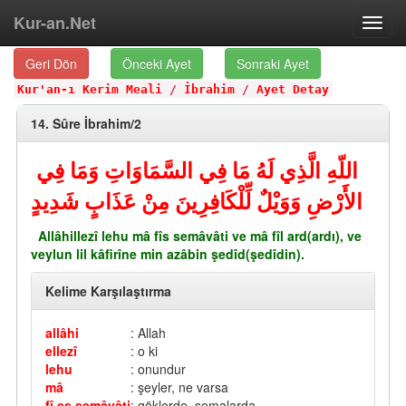
Kur-an.Net
Toggl
navig
Geri Dön
Önceki Ayet
Sonraki Ayet
Kur'an-ı Kerim Meali
/
İbrahim
/
Ayet Detay
14. Sûre İbrahim/2
اللّهِ الَّذِي لَهُ مَا فِي السَّمَاوَاتِ وَمَا فِي
الأَرْضِ وَوَيْلٌ لِّلْكَافِرِينَ مِنْ عَذَابٍ شَدِيدٍ
Allâhillezî lehu mâ fîs semâvâti ve mâ fîl ard(ardı), ve
veylun lil kâfirîne min azâbin şedîd(şedîdin).
Kelime Karşılaştırma
allâhi
: Allah
ellezî
: o ki
lehu
: onundur
mâ
: şeyler, ne varsa
fî es semâvâti
: göklerde, semalarda