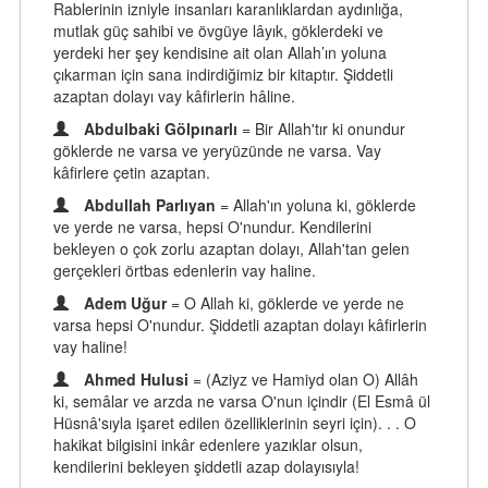
Rablerinin izniyle insanları karanlıklardan aydınlığa,
mutlak güç sahibi ve övgüye lâyık, göklerdeki ve
yerdeki her şey kendisine ait olan Allah’ın yoluna
çıkarman için sana indirdiğimiz bir kitaptır. Şiddetli
azaptan dolayı vay kâfirlerin hâline.
Abdulbaki Gölpınarlı
= Bir Allah'tır ki onundur
göklerde ne varsa ve yeryüzünde ne varsa. Vay
kâfirlere çetin azaptan.
Abdullah Parlıyan
= Allah'ın yoluna ki, göklerde
ve yerde ne varsa, hepsi O'nundur. Kendilerini
bekleyen o çok zorlu azaptan dolayı, Allah'tan gelen
gerçekleri örtbas edenlerin vay haline.
Adem Uğur
= O Allah ki, göklerde ve yerde ne
varsa hepsi O'nundur. Şiddetli azaptan dolayı kâfirlerin
vay haline!
Ahmed Hulusi
= (Aziyz ve Hamiyd olan O) Allâh
ki, semâlar ve arzda ne varsa O'nun içindir (El Esmâ ül
Hüsnâ'sıyla işaret edilen özelliklerinin seyri için). . . O
hakikat bilgisini inkâr edenlere yazıklar olsun,
kendilerini bekleyen şiddetli azap dolayısıyla!