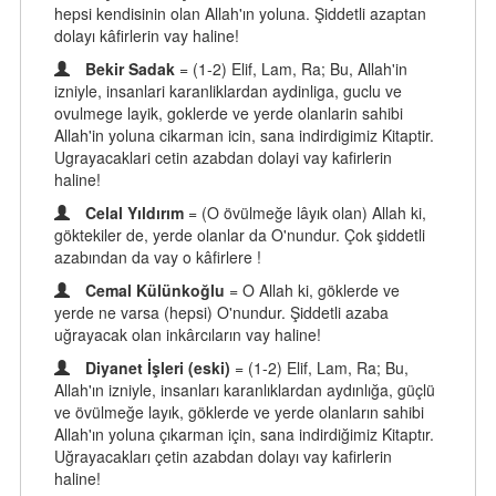
hepsi kendisinin olan Allah'ın yoluna. Şiddetli azaptan
dolayı kâfirlerin vay haline!
Bekir Sadak
= (1-2) Elif, Lam, Ra; Bu, Allah'in
izniyle, insanlari karanliklardan aydinliga, guclu ve
ovulmege layik, goklerde ve yerde olanlarin sahibi
Allah'in yoluna cikarman icin, sana indirdigimiz Kitaptir.
Ugrayacaklari cetin azabdan dolayi vay kafirlerin
haline!
Celal Yıldırım
= (O övülmeğe lâyık olan) Allah ki,
göktekiler de, yerde olanlar da O'nundur. Çok şiddetli
azabından da vay o kâfirlere !
Cemal Külünkoğlu
= O Allah ki, göklerde ve
yerde ne varsa (hepsi) O'nundur. Şiddetli azaba
uğrayacak olan inkârcıların vay haline!
Diyanet İşleri (eski)
= (1-2) Elif, Lam, Ra; Bu,
Allah'ın izniyle, insanları karanlıklardan aydınlığa, güçlü
ve övülmeğe layık, göklerde ve yerde olanların sahibi
Allah'ın yoluna çıkarman için, sana indirdiğimiz Kitaptır.
Uğrayacakları çetin azabdan dolayı vay kafirlerin
haline!