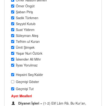
Ömer Nasuhi Bilmen
Ömer Öngüt
Şaban Piriş
Sadık Türkmen
Seyyid Kutub
Suat Yıldırım
Süleyman Ateş
Tefhim-ul Kuran
Ümit Şimşek
Yaşar Nuri Öztürk
İskender Ali Mihr
İlyas Yorulmaz
Hepsini Seç/Kaldır
Geçmişi Göster
Geçmişi Tut
Ayet Mealleri
Diyanet İşleri
= (1-2) Elif Lâm Râ. Bu Kur’an,