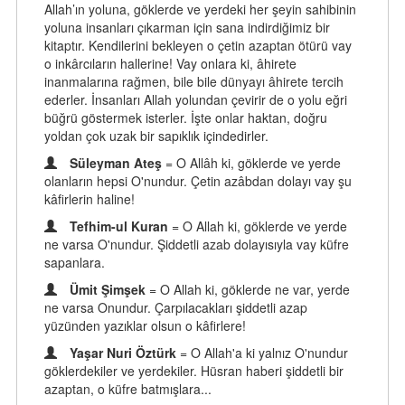
Allah’ın yoluna, göklerde ve yerdeki her şeyin sahibinin
yoluna insanları çıkarman için sana indirdiğimiz bir
kitaptır. Kendilerini bekleyen o çetin azaptan ötürü vay
o inkârcıların hallerine! Vay onlara ki, âhirete
inanmalarına rağmen, bile bile dünyayı âhirete tercih
ederler. İnsanları Allah yolundan çevirir de o yolu eğri
büğrü göstermek isterler. İşte onlar haktan, doğru
yoldan çok uzak bir sapıklık içindedirler.
Süleyman Ateş
= O Allâh ki, göklerde ve yerde
olanların hepsi O'nundur. Çetin azâbdan dolayı vay şu
kâfirlerin haline!
Tefhim-ul Kuran
= O Allah ki, göklerde ve yerde
ne varsa O'nundur. Şiddetli azab dolayısıyla vay küfre
sapanlara.
Ümit Şimşek
= O Allah ki, göklerde ne var, yerde
ne varsa Onundur. Çarpılacakları şiddetli azap
yüzünden yazıklar olsun o kâfirlere!
Yaşar Nuri Öztürk
= O Allah'a ki yalnız O'nundur
göklerdekiler ve yerdekiler. Hüsran haberi şiddetli bir
azaptan, o küfre batmışlara...