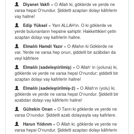
Diyanet Vakfi
= O Allah ki, göklerde ve yerde ne
varsa hepsi O'nundur. Şiddetli azaptan dolayı kâfirlerin
vay haline!
Edip Yüksel
= Yani ALLAH'ın. O ki göklerde ve
yerde bulunanların hepsine sahiptir. Hakkettikleri çetin
azaptan dolayı vay kafirlerin haline.
Elmalılı Hamdi Yazır
= O Allahın ki Göklerde ne
var, Yerde ne varsa hep onun, şiddetli bir azâbdan da
veyl kâfirlere
Elmalılı (sadeleştirilmiş)
= O Allah' in (yoluna) ki,
göklerde ve yerde ne varsa hepsi O'nundur; şiddetli bir
azaptan dolayı vay kafirlerin haline!
Elmalılı (sadeleştirilmiş-2)
= O Allah'ın (yolu) ki,
göklerde ve yerde ne varsa hepsi O'nundur. Şiddetli bir
azabdan dolayı vay kâfirlerin haline!
Gültekin Onan
= O Tanrı ki göklerde ve yerde ne
varsa O'nundur. Şiddetli azab dolayısıyla vay kafirlere.
Harun Yıldırım
= O Allah ki, göklerde ve yerde ne
varsa hepsi O'nundur. Şiddetli azaptan dolayı kâfirlerin