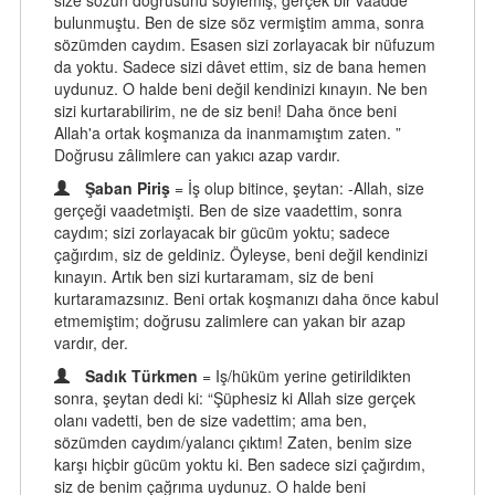
size sözün doğrusunu söylemiş, gerçek bir vaadde
bulunmuştu. Ben de size söz vermiştim amma, sonra
sözümden caydım. Esasen sizi zorlayacak bir nüfuzum
da yoktu. Sadece sizi dâvet ettim, siz de bana hemen
uydunuz. O halde beni değil kendinizi kınayın. Ne ben
sizi kurtarabilirim, ne de siz beni! Daha önce beni
Allah'a ortak koşmanıza da inanmamıştım zaten. ”
Doğrusu zâlimlere can yakıcı azap vardır.
Şaban Piriş
= İş olup bitince, şeytan: -Allah, size
gerçeği vaadetmişti. Ben de size vaadettim, sonra
caydım; sizi zorlayacak bir gücüm yoktu; sadece
çağırdım, siz de geldiniz. Öyleyse, beni değil kendinizi
kınayın. Artık ben sizi kurtaramam, siz de beni
kurtaramazsınız. Beni ortak koşmanızı daha önce kabul
etmemiştim; doğrusu zalimlere can yakan bir azap
vardır, der.
Sadık Türkmen
= Iş/hüküm yerine getirildikten
sonra, şeytan dedi ki: “Şüphesiz ki Allah size gerçek
olanı vadetti, ben de size vadettim; ama ben,
sözümden caydım/yalancı çıktım! Zaten, benim size
karşı hiçbir gücüm yoktu ki. Ben sadece sizi çağırdım,
siz de benim çağrıma uydunuz. O halde beni