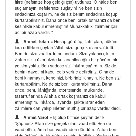
fikre (nefsinize hoş geldiği için) uydunuz! O hâlde beni
suçlamayın, nefslerinizi suçlayın! Ne ben sizin
imdadınıza koşarım, ne de siz benim imdadıma koşup
kurtarabilirsiniz. Daha önce beni ortak tutmanızı da ben
kesinlikle kabul etmemiştim! Muhakkak ki zâlimler için
acı bir azap vardır. "
Ahmet Tekin
= Hesap görülüp, ilâhî plan, hüküm
icra edilirken şeytan:'Allah size gerçek olanı va’detti.
Ben de size vaatlerde bulundum. Size yalancı çıktım.
Zaten sizin üzerinizde kullanabileceğim bir gücüm, bir
yetkim yoktu. Ben sadece sizi inkâra çağırdım. Siz de
benim davetimi kabul edip yerine getirdiniz. O halde
beni kınamayın, kendinizi, birbirinizi kınayın. Ne ben sizi
kurtarabilirim. Ne de siz beni kurtarabilirsiniz. Daha
önce, beni, ilâhlığında, otoritesinde, mülkünde,
tasarruflarında Allah’a ortak koşmanızı da kabul
etmemiştim. İnkârda, isyanda, şirkte ısrar eden
zâlimlere can yakıp inleten müthiş bir azap vardır.' dedi.
Ahmet Varol
= İş olup bitince şeytan der ki:
'Şüphesiz Allah size gerçek olanı vaad etti. Ben de
vaad ettim. Ama ben vaadimden döndüm. Zaten ben
sizin üstünüzde bir nüfuza sahip değildim. Sadece ben