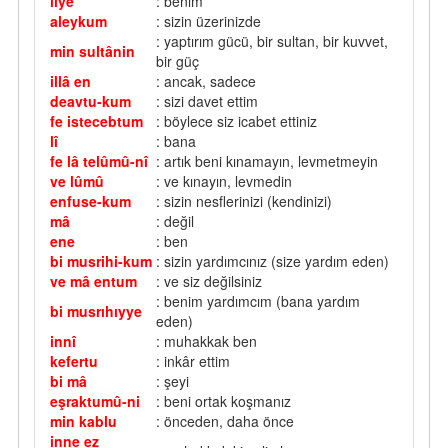
liye
: benim
aleykum
: sizin üzerinizde
: yaptırım gücü, bir sultan, bir kuvvet,
min sultânin
bir güç
illâ en
: ancak, sadece
deavtu-kum
: sizi davet ettim
fe istecebtum
: böylece siz icabet ettiniz
lî
: bana
fe lâ telûmû-nî
: artık beni kınamayın, levmetmeyin
ve lûmû
: ve kınayın, levmedin
enfuse-kum
: sizin nesflerinizi (kendinizi)
mâ
: değil
ene
: ben
bi musrihi-kum
: sizin yardımcınız (size yardım eden)
ve mâ entum
: ve siz değilsiniz
: benim yardımcım (bana yardım
bi musrıhıyye
eden)
innî
: muhakkak ben
kefertu
: inkâr ettim
bi mâ
: şeyi
eşraktumû-ni
: beni ortak koşmanız
min kablu
: önceden, daha önce
inne ez