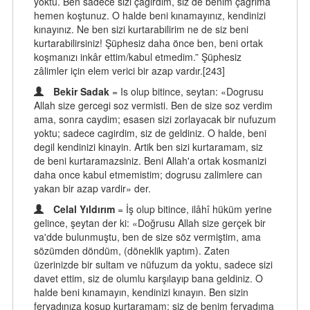
yoktu. Ben sadece sizi çağırdım, siz de benim çağrıma
hemen koştunuz. O halde beni kınamayınız, kendinizi
kınayınız. Ne ben sizi kurtarabilirim ne de siz beni
kurtarabilirsiniz! Şüphesiz daha önce ben, beni ortak
koşmanızı inkâr ettim/kabul etmedim.” Şüphesiz
zâlimler için elem verici bir azap vardır.[243]
Bekir Sadak
= Is olup bitince, seytan: «Dogrusu
Allah size gercegi soz vermisti. Ben de size soz verdim
ama, sonra caydim; esasen sizi zorlayacak bir nufuzum
yoktu; sadece cagirdim, siz de geldiniz. O halde, beni
degil kendinizi kinayin. Artik ben sizi kurtaramam, siz
de beni kurtaramazsiniz. Beni Allah'a ortak kosmanizi
daha once kabul etmemistim; dogrusu zalimlere can
yakan bir azap vardir» der.
Celal Yıldırım
= İş olup bitince, ilâhî hüküm yerine
gelince, şeytan der ki: «Doğrusu Allah size gerçek bir
va'dde bulunmuştu, ben de size söz vermiştim, ama
sözümden döndüm, (döneklik yaptım). Zaten
üzerinizde bir sultam ve nüfuzum da yoktu, sadece sizi
davet ettim, siz de olumlu karşılayıp bana geldiniz. O
halde beni kınamayın, kendinizi kınayın. Ben sizin
feryadınıza koşup kurtaramam; siz de benim feryadıma