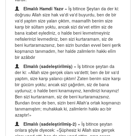
Elmalılı Hamdi Yazır
= İş bitince Şeytan da der ki:
doğrusu Allah size hak va'di va'd buyurdu, ben de bir
va'd yaptım size yalan çıktım, maamafih benim size
karşı bir sültam yoktu, ancak sizi da'vet ettim siz de
bana icabet eylediniz, o halde beni levmetmeyiniz
nefislerinizi levmediniz, ben sizi kurtaramam, siz de
beni kurtaramazsınız, ben sizin bundan evvel beni şerik
koşmanızı tanımadım, her halde zalimlerin hakkı elîm
bir azâbdır
Elmalılı (sadeleştirilmiş)
= İş bitince şeytan da
der ki: «Allah size gerçek olanı va'detti; ben de bir va'd
yaptım, size karşı yalancı çıktım! Zaten benim size karşı
bir gücüm yoktu; ancak sizi çağırdım, siz de bana
uydunuz; o halde beni kınamayınız, kendinizi kınayınız!
Ben sizi kurtaramam, siz de beni kurtaramazsınız.
Bundan önce de ben, sizin beni Allah'a ortak koşmanızı
tanımamıştım; muhakkak ki, zalimlerin hakkı acı bir
azaptır!»
Elmalılı (sadeleştirilmiş-2)
= İş bitince şeytan
onlara şöyle diyecek: «Şüphesiz ki Allah size gerçek