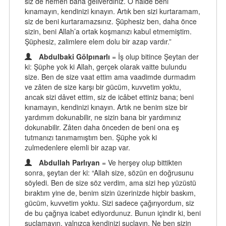
siz de hemen bana geliverdiniz. O hâlde beni
kınamayın, kendinizi kınayın. Artık ben sizi kurtaramam,
siz de beni kurtaramazsınız. Şüphesiz ben, daha önce
sizin, beni Allah’a ortak koşmanızı kabul etmemiştim.
Şüphesiz, zalimlere elem dolu bir azap vardır.”
Abdulbaki Gölpınarlı
= İş olup bitince Şeytan der
ki: Şüphe yok ki Allah, gerçek olarak vaitte bulundu
size. Ben de size vaat ettim ama vaadimde durmadım
ve zâten de size karşı bir gücüm, kuvvetim yoktu,
ancak sizi dâvet ettim, siz de icâbet ettiniz bana; beni
kınamayın, kendinizi kınayın. Artık ne benim size bir
yardımım dokunabilir, ne sizin bana bir yardımınız
dokunabilir. Zâten daha önceden de beni ona eş
tutmanızı tanımamıştım ben. Şüphe yok ki
zulmedenlere elemli bir azap var.
Abdullah Parlıyan
= Ve herşey olup bittikten
sonra, şeytan der ki: “Allah size, sözün en doğrusunu
söyledi. Ben de size söz verdim, ama sizi hep yüzüstü
bıraktım yine de, benim sizin üzerinizde hiçbir baskım,
gücüm, kuvvetim yoktu. Sizi sadece çağırıyordum, siz
de bu çağrıya icabet ediyordunuz. Bunun içindir ki, beni
suçlamayın, yalnızca kendinizi suçlayın. Ne ben sizin