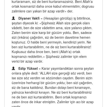
kurtaramam, siz de beni kurtaramazsiniz. Beni Allah'a
ortak kosmanizi daha once kabul etmemistim; dogrusu
zalimlere can yakan bir azap vardir» der.
Diyanet Vakfi
= (Hesapları görülüp) iş bitirilince,
şeytan diyecek ki: «Şüphesiz Allah size gerçek olanı
vâdetti, ben de size vâdettim ama, size yalancı çıktım.
Zaten benim size karşı bir gücüm yoktu. Ben, sadece
sizi (inkâra) çağırdım, siz de benim davetime hemen
koştunuz. O halde beni yermeyin, kendinizi yerin. Ne
ben sizi kurtarabilirim, ne de siz beni kurtarabilirsiniz!
Kuşkusuz daha önce ben, beni (Allah'a) ortak
koşmanızı reddettim.» Şüphesiz zalimler için elem
verici bir azap vardır.
Edip Yüksel
= Karar yayımlandıktan sonra şeytan
onlara şöyle dedi: 'ALLAH size gerçeği söz verdi, ben
ise size söz verdim ve sözümden caydım. Benim sizin
üzerinize herhangi bir gücüm yoktu; ben sizi çağırdım,
siz de bana katıldınız. Bundan dolayı beni kınamayın,
yalnızca kendinizi kınayın. Ne siz beni kurtarabilirsiniz
ne de ben sizi kurtarabilirim. Beni ortak koşmanızı
zaten önce de inkar etmiştim. Zalimler için acı bir azap
vardır.