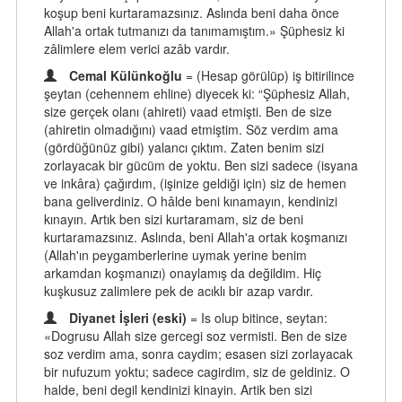
koşup beni kurtaramazsınız. Aslında beni daha önce
Allah'a ortak tutmanızı da tanımamıştım.» Şüphesiz ki
zâlimlere elem verici azâb vardır.
Cemal Külünkoğlu
= (Hesap görülüp) iş bitirilince
şeytan (cehennem ehline) diyecek ki: “Şüphesiz Allah,
size gerçek olanı (ahireti) vaad etmişti. Ben de size
(ahiretin olmadığını) vaad etmiştim. Söz verdim ama
(gördüğünüz gibi) yalancı çıktım. Zaten benim sizi
zorlayacak bir gücüm de yoktu. Ben sizi sadece (isyana
ve inkâra) çağırdım, (işinize geldiği için) siz de hemen
bana geliverdiniz. O hâlde beni kınamayın, kendinizi
kınayın. Artık ben sizi kurtaramam, siz de beni
kurtaramazsınız. Aslında, beni Allah'a ortak koşmanızı
(Allah'ın peygamberlerine uymak yerine benim
arkamdan koşmanızı) onaylamış da değildim. Hiç
kuşkusuz zalimlere pek de acıklı bir azap vardır.
Diyanet İşleri (eski)
= Is olup bitince, seytan:
«Dogrusu Allah size gercegi soz vermisti. Ben de size
soz verdim ama, sonra caydim; esasen sizi zorlayacak
bir nufuzum yoktu; sadece cagirdim, siz de geldiniz. O
halde, beni degil kendinizi kinayin. Artik ben sizi