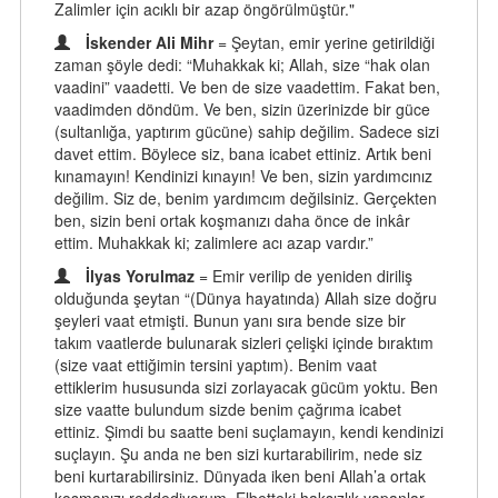
Zalimler için acıklı bir azap öngörülmüştür."
İskender Ali Mihr
= Şeytan, emir yerine getirildiği
zaman şöyle dedi: “Muhakkak ki; Allah, size “hak olan
vaadini” vaadetti. Ve ben de size vaadettim. Fakat ben,
vaadimden döndüm. Ve ben, sizin üzerinizde bir güce
(sultanlığa, yaptırım gücüne) sahip değilim. Sadece sizi
davet ettim. Böylece siz, bana icabet ettiniz. Artık beni
kınamayın! Kendinizi kınayın! Ve ben, sizin yardımcınız
değilim. Siz de, benim yardımcım değilsiniz. Gerçekten
ben, sizin beni ortak koşmanızı daha önce de inkâr
ettim. Muhakkak ki; zalimlere acı azap vardır.”
İlyas Yorulmaz
= Emir verilip de yeniden diriliş
olduğunda şeytan “(Dünya hayatında) Allah size doğru
şeyleri vaat etmişti. Bunun yanı sıra bende size bir
takım vaatlerde bulunarak sizleri çelişki içinde bıraktım
(size vaat ettiğimin tersini yaptım). Benim vaat
ettiklerim hususunda sizi zorlayacak gücüm yoktu. Ben
size vaatte bulundum sizde benim çağrıma icabet
ettiniz. Şimdi bu saatte beni suçlamayın, kendi kendinizi
suçlayın. Şu anda ne ben sizi kurtarabilirim, nede siz
beni kurtarabilirsiniz. Dünyada iken beni Allah’a ortak