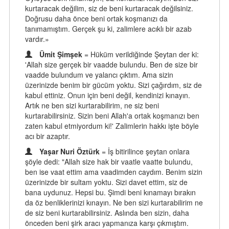
kurtaracak değilim, siz de beni kurtaracak değilsiniz.
Doğrusu daha önce beni ortak koşmanızı da
tanımamıştım. Gerçek şu ki, zalimlere acıklı bir azab
vardır.»
Ümit Şimşek
= Hüküm verildiğinde Şeytan der ki:
'Allah size gerçek bir vaadde bulundu. Ben de size bir
vaadde bulundum ve yalancı çıktım. Ama sizin
üzerinizde benim bir gücüm yoktu. Sizi çağırdım, siz de
kabul ettiniz. Onun için beni değil, kendinizi kınayın.
Artık ne ben sizi kurtarabilirim, ne siz beni
kurtarabilirsiniz. Sizin beni Allah'a ortak koşmanızı ben
zaten kabul etmiyordum ki!' Zalimlerin hakkı işte böyle
acı bir azaptır.
Yaşar Nuri Öztürk
= İş bitirilince şeytan onlara
şöyle dedi: "Allah size hak bir vaatle vaatte bulundu,
ben ise vaat ettim ama vaadimden caydım. Benim sizin
üzerinizde bir sultam yoktu. Sizi davet ettim, siz de
bana uydunuz. Hepsi bu. Şimdi beni kınamayı bırakın
da öz benliklerinizi kınayın. Ne ben sizi kurtarabilirim ne
de siz beni kurtarabilirsiniz. Aslında ben sizin, daha
önceden beni şirk aracı yapmanıza karşı çıkmıştım.