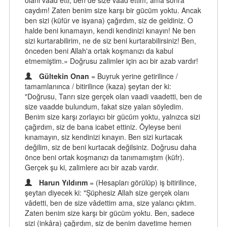
olanı vaad etti, ben de size vaad ettim, ama sonra
caydım! Zaten benim size karşı bir gücüm yoktu. Ancak
ben sizi (küfür ve isyana) çağırdım, siz de geldiniz. O
halde beni kınamayın, kendi kendinizi kınayın! Ne ben
sizi kurtarabilirim, ne de siz beni kurtarabilirsiniz! Ben,
önceden beni Allah'a ortak koşmanızı da kabul
etmemiştim.» Doğrusu zalimler için acı bir azab vardır!
Gültekin Onan
= Buyruk yerine getirilince /
tamamlanınca / bitirilince (kaza) şeytan der ki:
"Doğrusu, Tanrı size gerçek olan vaadi vaadetti, ben de
size vaadde bulundum, fakat size yalan söyledim.
Benim size karşı zorlayıcı bir gücüm yoktu, yalnızca sizi
çağırdım, siz de bana icabet ettiniz. Öyleyse beni
kınamayın, siz kendinizi kınayın. Ben sizi kurtacak
değilim, siz de beni kurtacak değilsiniz. Doğrusu daha
önce beni ortak koşmanızı da tanımamıştım (küfr).
Gerçek şu ki, zalimlere acı bir azab vardır.
Harun Yıldırım
= (Hesapları görülüp) iş bitirilince,
şeytan diyecek ki: "Şüphesiz Allah size gerçek olanı
vâdetti, ben de size vâdettim ama, size yalancı çıktım.
Zaten benim size karşı bir gücüm yoktu. Ben, sadece
sizi (inkâra) çağırdım, siz de benim davetime hemen