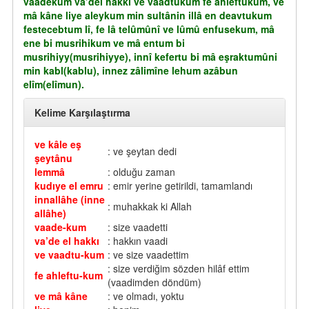
vaadekum va’del hakkı ve vaadtukum fe ahleftukum, ve
mâ kâne liye aleykum min sultânin illâ en deavtukum
festecebtum lî, fe lâ telûmûnî ve lûmû enfusekum, mâ
ene bi musrihikum ve mâ entum bi
musrihiyy(musrihiyye), innî kefertu bi mâ eşraktumûni
min kabl(kablu), innez zâlimîne lehum azâbun
elîm(elîmun).
Kelime Karşılaştırma
ve kâle eş
: ve şeytan dedi
şeytânu
lemmâ
: olduğu zaman
kudıye el emru
: emir yerine getirildi, tamamlandı
innallâhe (inne
: muhakkak ki Allah
allâhe)
vaade-kum
: size vaadetti
va’de el hakkı
: hakkın vaadi
ve vaadtu-kum
: ve size vaadettim
: size verdiğim sözden hilâf ettim
fe ahleftu-kum
(vaadimden döndüm)
ve mâ kâne
: ve olmadı, yoktu