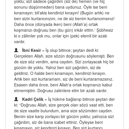
yoktu; sizi sâdece çağırdım (siz de) hemen (ve hiç
sonunu düşünmeden) bana uydunuz. Öyle ise beni
kınamayın; bil'akis kendinizi kınayın! (Bugün artık) ne
ben sizin kurtarıcınızım, ne de siz benim kurtarıcımsınız!
Daha önce (dünyada iken) beni (Allah’a) ortak
koşmanızı doğrusu ben (bu gün) inkâr ettim.' Şübhesiz
ki o zâlimler yok mu, onlar için (pek) elemli bir azab
vardır.
İbni Kesir
= İş olup bitince; şeytan dedi ki:
Gerçekten Allah, size sözün doğrusunu söylemişti. Ben
de size söz verdim, ama caydım. Sizi zorlayacak hiç bir
gücüm de yoktu. Yalnız ben sizi çağırdım, siz de
geldiniz. O halde beni kınamayın, kendinizi kınayın.
Artık ben sizi kurtaramam, siz de beni kurtaramazsınız.
Esasen daha önce, beni Allah'a ortak koşmanızı kabul
etmemiştim. Doğrusu zalimlere elim bir azab vardır.
Kadri Çelik
= İş hükme bağlanıp bitince şeytan der
ki: “Doğrusu Allah, size gerçek olan sözü vaat etti, ben
de size vaatte bulundum, ama size sözümden caydım.
Benim size karşı zorlayıcı bir gücüm yoktu; yalnızca sizi
çağırdım, siz de bana icabet ettiniz. Öyleyse beni
kınamayın, siz kendinizi kınayın. Ben sizi kurtarıcı