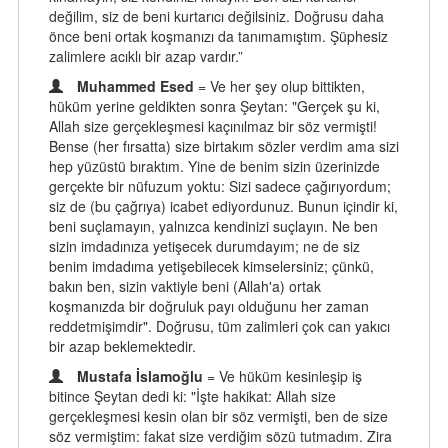
değilim, siz de beni kurtarıcı değilsiniz. Doğrusu daha
önce beni ortak koşmanızı da tanımamıştım. Şüphesiz
zalimlere acıklı bir azap vardır.”
Muhammed Esed
= Ve her şey olup bittikten,
hüküm yerine geldikten sonra Şeytan: "Gerçek şu ki,
Allah size gerçekleşmesi kaçınılmaz bir söz vermişti!
Bense (her fırsatta) size birtakım sözler verdim ama sizi
hep yüzüstü bıraktım. Yine de benim sizin üzerinizde
gerçekte bir nüfuzum yoktu: Sizi sadece çağırıyordum;
siz de (bu çağrıya) icabet ediyordunuz. Bunun içindir ki,
beni suçlamayın, yalnızca kendinizi suçlayın. Ne ben
sizin imdadınıza yetişecek durumdayım; ne de siz
benim imdadıma yetişebilecek kimselersiniz; çünkü,
bakın ben, sizin vaktiyle beni (Allah'a) ortak
koşmanızda bir doğruluk payı olduğunu her zaman
reddetmişimdir". Doğrusu, tüm zalimleri çok can yakıcı
bir azap beklemektedir.
Mustafa İslamoğlu
= Ve hüküm kesinleşip iş
bitince Şeytan dedi ki: "İşte hakikat: Allah size
gerçekleşmesi kesin olan bir söz vermişti, ben de size
söz vermiştim: fakat size verdiğim sözü tutmadım. Zira