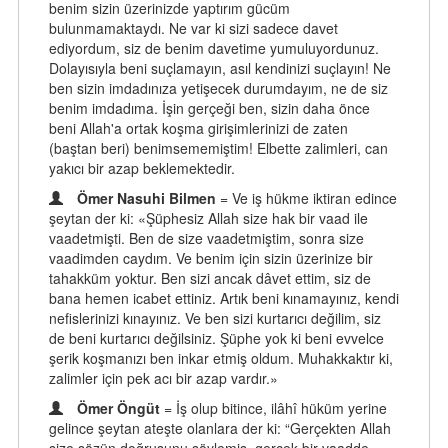
benim sizin üzerinizde yaptırım gücüm
bulunmamaktaydı. Ne var ki sizi sadece davet
ediyordum, siz de benim davetime yumuluyordunuz.
Dolayısıyla beni suçlamayın, asıl kendinizi suçlayın! Ne
ben sizin imdadınıza yetişecek durumdayım, ne de siz
benim imdadıma. İşin gerçeği ben, sizin daha önce
beni Allah'a ortak koşma girişimlerinizi de zaten
(baştan beri) benimsememiştim! Elbette zalimleri, can
yakıcı bir azap beklemektedir.
Ömer Nasuhi Bilmen
= Ve iş hükme iktiran edince
şeytan der ki: «Şüphesiz Allah size hak bir vaad ile
vaadetmişti. Ben de size vaadetmiştim, sonra size
vaadimden caydım. Ve benim için sizin üzerinize bir
tahakküm yoktur. Ben sizi ancak dâvet ettim, siz de
bana hemen icabet ettiniz. Artık beni kınamayınız, kendi
nefislerinizi kınayınız. Ve ben sizi kurtarıcı değilim, siz
de beni kurtarıcı değilsiniz. Şüphe yok ki beni evvelce
şerik koşmanızı ben inkar etmiş oldum. Muhakkaktır ki,
zalimler için pek acı bir azap vardır.»
Ömer Öngüt
= İş olup bitince, ilâhî hüküm yerine
gelince şeytan ateşte olanlara der ki: “Gerçekten Allah