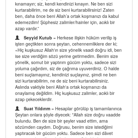
kınamayın; siz, kendi kendinizi kınayın. Ne ben sizi
kurtarabilirim, ne de siz beni kurtarabilirsiniz! Zaten
ben, daha önce beni Allah’a ortak koşmanızı da kabul
edemezdim! Şüphesiz zalimler/hainler için, acıklı bir
azap vardır.”
Seyyid Kutub
= Herkese ilişkin hüküm verilip iş
işten geçtikten sonra şeytan, cehennemliklere der ki;
«Hiç kuşkusuz Allah'ın size yönelik vaadi doğru idi, ben
ise size verdiğim sözü yerine getirmedim. Benim size
yönelik, somut bir yaptırım gücüm yoktu, sadece sizi
yoluma çağırdım, siz de çağrıma uyuverdiniz. O halde
beni suçlamayınız, kendinizi suçlayınız, şimdi ne ben
sizi kurtarabilirim, ne de siz beni kurtarabilirsiniz.
Aslında vaktiyle beni Allah'a ortak koşmanızı da
onaylamış değildim. Hiç kuşkusuz zalimler, acıklı bir
azap çekeceklerdir.
Suat Yıldırım
= Hesaplar görülüp iş tamamlanınca
Şeytan onlara şöyle diyecek: "Allah size doğru vaadde
bulundu. Ben de size bir şeyler vaad ettim, ama
sözümden caydım. Doğrusu, benim size istediğimi
yaptıracak bir gücüm yoktu. Sadece ben sizi dâvet