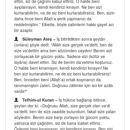
ettim, siz de çağrımı kabul ettiniz. O halde beni
ayıplamayın, kendi kendinizi kınayın. Ne ben sizi
kurtarabilirim, ne de siz beni kurtarabilirsiniz. Ben, sizin
daha önce beni Allah’a şerik yapmanızı da
reddetmiştim." Elbette, böyle zalimlerin hakkı gayet acı
bir azaptır.
Süleyman Ateş
= İş bitirildikten sonra şeytân
(onlara) şöyle dedi: "Allâh size gerçek va'detti, ben de
size va'dettim ama ben sözümden caydım! Benim sizi
zorlayacak bir gücüm yoktu. Sadece sizi (küfür ve
isyâna) davet ettim. Siz de benim da'vetime koştunuz.
O halde beni kınamayın, kendi kendinizi kınayın! Ne
ben sizi kurtarabilirim, ne de siz beni kurtarabilirsiniz!
Ben, önceden beni (Allah'a) ortak koşmanızı da
tanımamıştım zaten. Doğrusu zâlimler için acı bir azâb
vardır!"
Tefhim-ul Kuran
= İş hükme bağlanıp bitince,
şeytan der ki: «Doğrusu Allah, size gerçek olan va'di
va'detti, ben de size vaadde bulundum, fakat size yalan
söyledim. Benim size karşı zorlayıcı bir gücüm yoktu,
yalnızca sizi çağırdım, siz de bana icabet ettiniz.
Öyleyse beni kınamayın, siz kendinizi kınayın. Ben sizi