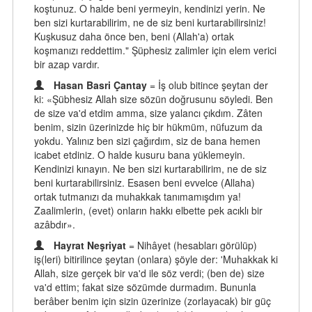
koştunuz. O halde beni yermeyin, kendinizi yerin. Ne
ben sizi kurtarabilirim, ne de siz beni kurtarabilirsiniz!
Kuşkusuz daha önce ben, beni (Allah'a) ortak
koşmanızı reddettim." Şüphesiz zalimler için elem verici
bir azap vardır.
Hasan Basri Çantay
= İş olub bitince şeytan der
ki: «Şübhesiz Allah size sözün doğrusunu söyledi. Ben
de size va'd etdim amma, size yalancı çıkdım. Zâten
benim, sizin üzerinizde hiç bir hükmüm, nüfuzum da
yokdu. Yalınız ben sizi çağırdım, siz de bana hemen
icabet etdiniz. O halde kusuru bana yüklemeyin.
Kendinizi kınayın. Ne ben sizi kurtarabilirim, ne de siz
beni kurtarabilirsiniz. Esasen beni evvelce (Allaha)
ortak tutmanızı da muhakkak tanımamışdım ya!
Zaalimlerin, (evet) onların hakkı elbette pek acıklı bir
azâbdır».
Hayrat Neşriyat
= Nihâyet (hesabları görülüp)
iş(leri) bitirilince şeytan (onlara) şöyle der: 'Muhakkak ki
Allah, size gerçek bir va'd ile söz verdi; (ben de) size
va'd ettim; fakat size sözümde durmadım. Bununla
berâber benim için sizin üzerinize (zorlayacak) bir güç