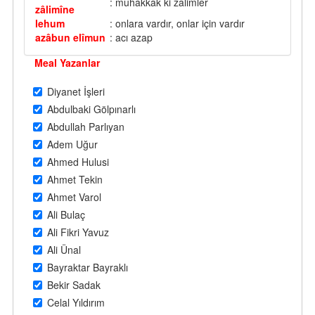
: muhakkak ki zalimler
zâlimîne
lehum
: onlara vardır, onlar için vardır
azâbun elîmun
: acı azap
Meal Yazanlar
Diyanet İşleri
Abdulbaki Gölpınarlı
Abdullah Parlıyan
Adem Uğur
Ahmed Hulusi
Ahmet Tekin
Ahmet Varol
Ali Bulaç
Ali Fikri Yavuz
Ali Ünal
Bayraktar Bayraklı
Bekir Sadak
Celal Yıldırım