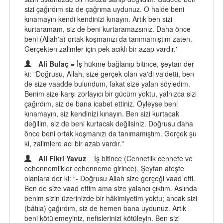
sizi çağırdım siz de çağrıma uydunuz. O halde beni
kınamayın kendi kendinizi kınayın. Artık ben sizi
kurtaramam, siz de beni kurtaramazsınız. Daha önce
beni (Allah'a) ortak koşmanızı da tanımamıştım zaten.
Gerçekten zalimler için pek acıklı bir azap vardır.'
Ali Bulaç
= İş hükme bağlanıp bitince, şeytan der
ki: "Doğrusu, Allah, size gerçek olan va'di va'detti, ben
de size vaadde bulundum, fakat size yalan söyledim.
Benim size karşı zorlayıcı bir gücüm yoktu, yalnızca sizi
çağırdım, siz de bana icabet ettiniz. Öyleyse beni
kınamayın, siz kendinizi kınayın. Ben sizi kurtacak
değilim, siz de beni kurtacak değilsiniz. Doğrusu daha
önce beni ortak koşmanızı da tanımamıştım. Gerçek şu
ki, zalimlere acı bir azab vardır."
Ali Fikri Yavuz
= İş bitince (Cennetlik cennete ve
cehennemlikler cehenneme girince), Şeytan ateşte
olanlara der ki: “- Doğrusu Allah size gerçeği vaad etti.
Ben de size vaad ettim ama size yalancı çıktım. Aslında
benim sizin üzerinizde bir hâkimiyetim yoktu; ancak sizi
(bâtıla) çağırdım, siz de hemen bana uydunuz. Artık
beni kötülemeyiniz, nefislerinizi kötüleyin. Ben sizi