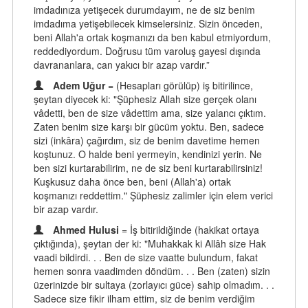
imdadınıza yetişecek durumdayım, ne de siz benim
imdadıma yetişebilecek kimselersiniz. Sizin önceden,
beni Allah'a ortak koşmanızı da ben kabul etmiyordum,
reddediyordum. Doğrusu tüm varoluş gayesi dışında
davrananlara, can yakıcı bir azap vardır.”
Adem Uğur
= (Hesapları görülüp) iş bitirilince,
şeytan diyecek ki: "Şüphesiz Allah size gerçek olanı
vâdetti, ben de size vâdettim ama, size yalancı çıktım.
Zaten benim size karşı bir gücüm yoktu. Ben, sadece
sizi (inkâra) çağırdım, siz de benim davetime hemen
koştunuz. O halde beni yermeyin, kendinizi yerin. Ne
ben sizi kurtarabilirim, ne de siz beni kurtarabilirsiniz!
Kuşkusuz daha önce ben, beni (Allah'a) ortak
koşmanızı reddettim." Şüphesiz zalimler için elem verici
bir azap vardır.
Ahmed Hulusi
= İş bitirildiğinde (hakikat ortaya
çıktığında), şeytan der ki: "Muhakkak ki Allâh size Hak
vaadi bildirdi. . . Ben de size vaatte bulundum, fakat
hemen sonra vaadimden döndüm. . . Ben (zaten) sizin
üzerinizde bir sultaya (zorlayıcı güce) sahip olmadım. . .
Sadece size fikir ilham ettim, siz de benim verdiğim