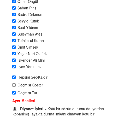
Ömer Öngüt
Şaban Piriş
Sadık Türkmen
Seyyid Kutub
Suat Yıldırım
Süleyman Ateş
Tefhim-ul Kuran
Ümit Şimşek
Yaşar Nuri Öztürk
İskender Ali Mihr
İlyas Yorulmaz
Hepsini Seç/Kaldır
Geçmişi Göster
Geçmişi Tut
Ayet Mealleri
Diyanet İşleri
= Kötü bir sözün durumu da; yerden
koparılmış, ayakta durma imkânı olmayan kötü bir