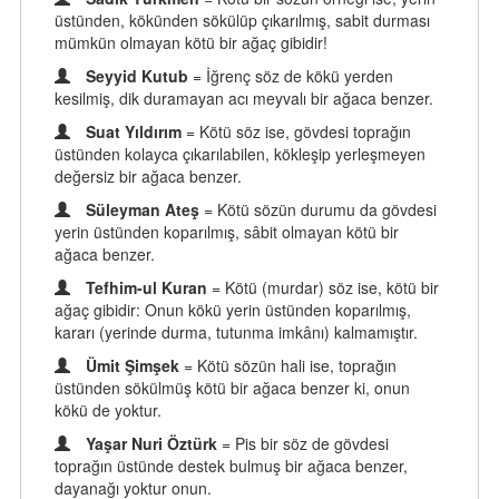
üstünden, kökünden sökülüp çıkarılmış, sabit durması
mümkün olmayan kötü bir ağaç gibidir!
Seyyid Kutub
= İğrenç söz de kökü yerden
kesilmiş, dik duramayan acı meyvalı bir ağaca benzer.
Suat Yıldırım
= Kötü söz ise, gövdesi toprağın
üstünden kolayca çıkarılabilen, kökleşip yerleşmeyen
değersiz bir ağaca benzer.
Süleyman Ateş
= Kötü sözün durumu da gövdesi
yerin üstünden koparılmış, sâbit olmayan kötü bir
ağaca benzer.
Tefhim-ul Kuran
= Kötü (murdar) söz ise, kötü bir
ağaç gibidir: Onun kökü yerin üstünden koparılmış,
kararı (yerinde durma, tutunma imkânı) kalmamıştır.
Ümit Şimşek
= Kötü sözün hali ise, toprağın
üstünden sökülmüş kötü bir ağaca benzer ki, onun
kökü de yoktur.
Yaşar Nuri Öztürk
= Pis bir söz de gövdesi
toprağın üstünde destek bulmuş bir ağaca benzer,
dayanağı yoktur onun.