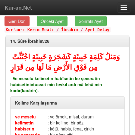
Kur-an.Net
Toggl
navig
Geri Dön
Önceki Ayet
Sonraki Ayet
Kur'an-ı Kerim Meali
/
İbrahim
/
Ayet Detay
14. Sûre İbrahim/26
وَمَثلُ كَلِمَةٍ خَبِيثَةٍ كَشَجَرَةٍ خَبِيثَةٍ اجْتُثَّتْ
مِن فَوْقِ الأَرْضِ مَا لَهَا مِن قَرَارٍ
Ve meselu kelimetin habîsetin ke şeceratin
habîsetinictusset min fevkıl ardı mâ lehâ min
karâr(karârin).
Kelime Karşılaştırma
ve meselu
: ve örnek, misal, durum
kelimetin
: bir kelime, bir söz
habîsetin
: kötü, habis, fena, çirkin
ke şeceratin
: bir ağaç gibi