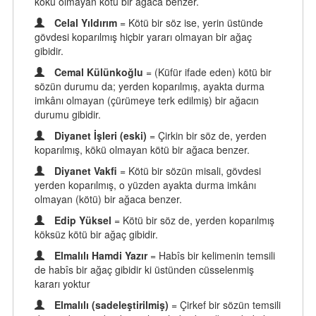
koku olmayan kotu bir agaca benzer.
Celal Yıldırım
= Kötü bir söz ise, yerin üstünde
gövdesi koparılmış hiçbir yararı olmayan bir ağaç
gibidir.
Cemal Külünkoğlu
= (Küfür ifade eden) kötü bir
sözün durumu da; yerden koparılmış, ayakta durma
imkânı olmayan (çürümeye terk edilmiş) bir ağacın
durumu gibidir.
Diyanet İşleri (eski)
= Çirkin bir söz de, yerden
koparılmış, kökü olmayan kötü bir ağaca benzer.
Diyanet Vakfi
= Kötü bir sözün misali, gövdesi
yerden koparılmış, o yüzden ayakta durma imkânı
olmayan (kötü) bir ağaca benzer.
Edip Yüksel
= Kötü bir söz de, yerden koparılmış
köksüz kötü bir ağaç gibidir.
Elmalılı Hamdi Yazır
= Habîs bir kelimenin temsili
de habîs bir ağaç gibidir ki üstünden cüsselenmiş
kararı yoktur
Elmalılı (sadeleştirilmiş)
= Çirkef bir sözün temsili