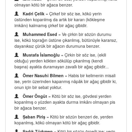
olmayan kötü bir ağaca benzer.
Kadri Çelik
= Çirkef bir söz ise, kökü yerin
üstünden koparılmış da artık bir kararı (kökleşme
imkânı) kalmamış çirkef bir ağaç gibidir.
Muhammed Esed
= Ve çirkin bir sözün durumu
ise, kökü toprağın üstüne çıkarılmış, bütünüyle kararsız,
dayanıksız çürük bir ağacın durumuna benzer.
Mustafa İslamoğlu
= Çirkin bir söz ise, (ekili
olduğu) yerden kökten sökülüp çıkarılmış (kendi
başına) ayakta duramayan zavallı bir ağaç gibidir...
Ömer Nasuhi Bilmen
= Habis bir kelimenin misali
ise, yerin üzerinden kapanmış nâpâk bir ağaç gibidir ki,
onun için bir sebat yoktur.
Ömer Öngüt
= Kötü bir söz ise, gövdesi yerden
koparılmış o yüzden ayakta durma imkânı olmayan pis
bir ağaca benzer.
Şaban Piriş
= Kötü bir sözün benzeri de, yerden
koparılmış, kökü olmayan kötü bir ağaç gibidir.
Sadık Türkmen
= Kötü bir sözün örneği ise; yerin