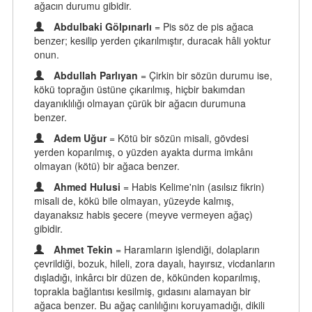
ağacın durumu gibidir.
Abdulbaki Gölpınarlı
= Pis söz de pis ağaca
benzer; kesilip yerden çıkarılmıştır, duracak hâli yoktur
onun.
Abdullah Parlıyan
= Çirkin bir sözün durumu ise,
kökü toprağın üstüne çıkarılmış, hiçbir bakımdan
dayanıklılığı olmayan çürük bir ağacın durumuna
benzer.
Adem Uğur
= Kötü bir sözün misali, gövdesi
yerden koparılmış, o yüzden ayakta durma imkânı
olmayan (kötü) bir ağaca benzer.
Ahmed Hulusi
= Habis Kelime'nin (asılsız fikrin)
misali de, kökü bile olmayan, yüzeyde kalmış,
dayanaksız habis şecere (meyve vermeyen ağaç)
gibidir.
Ahmet Tekin
= Haramların işlendiği, dolapların
çevrildiği, bozuk, hileli, zora dayalı, hayırsız, vicdanların
dışladığı, inkârcı bir düzen de, kökünden koparılmış,
toprakla bağlantısı kesilmiş, gıdasını alamayan bir
ağaca benzer. Bu ağaç canlılığını koruyamadığı, dikili