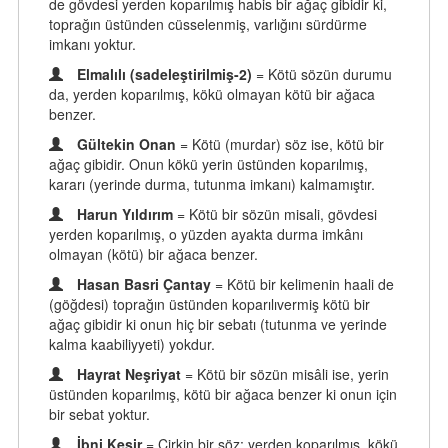
de gövdesi yerden koparılmış habis bir ağaç gibidir ki,
toprağın üstünden cüsselenmiş, varlığını sürdürme
imkanı yoktur.
Elmalılı (sadeleştirilmiş-2)
= Kötü sözün durumu
da, yerden koparılmış, kökü olmayan kötü bir ağaca
benzer.
Gültekin Onan
= Kötü (murdar) söz ise, kötü bir
ağaç gibidir. Onun kökü yerin üstünden koparılmış,
kararı (yerinde durma, tutunma imkanı) kalmamıştır.
Harun Yıldırım
= Kötü bir sözün misali, gövdesi
yerden koparılmış, o yüzden ayakta durma imkânı
olmayan (kötü) bir ağaca benzer.
Hasan Basri Çantay
= Kötü bir kelimenin haali de
(göğdesi) toprağın üstünden koparılıvermiş kötü bir
ağaç gibidir ki onun hiç bir sebatı (tutunma ve yerinde
kalma kaabiliyyeti) yokdur.
Hayrat Neşriyat
= Kötü bir sözün misâli ise, yerin
üstünden koparılmış, kötü bir ağaca benzer ki onun için
bir sebat yoktur.
İbni Kesir
= Çirkin bir söz; yerden koparılmış, kökü