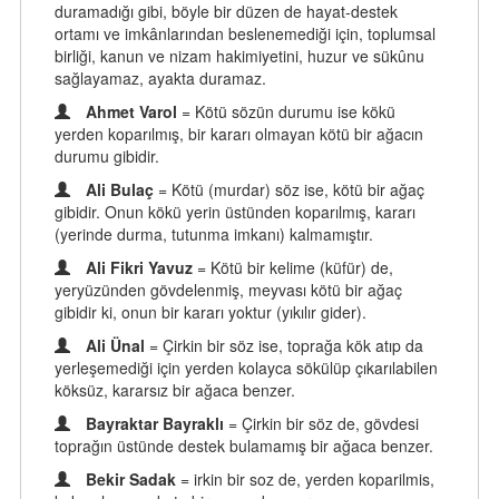
duramadığı gibi, böyle bir düzen de hayat-destek
ortamı ve imkânlarından beslenemediği için, toplumsal
birliği, kanun ve nizam hakimiyetini, huzur ve sükûnu
sağlayamaz, ayakta duramaz.
Ahmet Varol
= Kötü sözün durumu ise kökü
yerden koparılmış, bir kararı olmayan kötü bir ağacın
durumu gibidir.
Ali Bulaç
= Kötü (murdar) söz ise, kötü bir ağaç
gibidir. Onun kökü yerin üstünden koparılmış, kararı
(yerinde durma, tutunma imkanı) kalmamıştır.
Ali Fikri Yavuz
= Kötü bir kelime (küfür) de,
yeryüzünden gövdelenmiş, meyvası kötü bir ağaç
gibidir ki, onun bir kararı yoktur (yıkılır gider).
Ali Ünal
= Çirkin bir söz ise, toprağa kök atıp da
yerleşemediği için yerden kolayca sökülüp çıkarılabilen
köksüz, kararsız bir ağaca benzer.
Bayraktar Bayraklı
= Çirkin bir söz de, gövdesi
toprağın üstünde destek bulamamış bir ağaca benzer.
Bekir Sadak
= irkin bir soz de, yerden koparilmis,