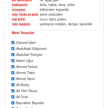
habîsetin
: kötü, habis, fena, çirkin
ictusset
: kökünden koparıldı
min fevkı el ardı
: yerin üstünden
mâ lehâ
: onun (için) yoktur
min karârin
: yerleşme mekânı, denge, kararlılık
Meal Yazanlar
Diyanet İşleri
Abdulbaki Gölpınarlı
Abdullah Parlıyan
Adem Uğur
Ahmed Hulusi
Ahmet Tekin
Ahmet Varol
Ali Bulaç
Ali Fikri Yavuz
Ali Ünal
Bayraktar Bayraklı