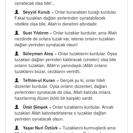
oynatacak olsa bile!...
Seyyid Kutub
= Onlar kuracakları tuzağı kurdular.
Fakat tuzakları dağları yerlerinden oynatabilecek
nitelikte olsa bile, Allah'ın denetimi altındadır.
Suat Yıldırım
= Onlar tuzaklar kurdular, ama Allah
nezdinde de onlara tuzak var, isterse onların tuzakları
dağları yerinden oynatacak olsun!
Süleyman Ateş
= Onlar tuzaklarını kurdular. Oysa
tuzakları dağları yerinden kaldıracak (cinsten) olsa bile
onların tuzakları, Allâh'ın yanındaydı (Allâh onların
tuzaklarını bozar, cezâlarını verirdi).
Tefhim-ul Kuran
= Gerçek şu ki, onlar hileli
düzenler kurdular. Oysa onların düzenleri, dağları
yerlerinden oynatacak da olsa, Allah katında onlara
hazırlanmış düzen (kötü bir karşılık) vardır.
Ümit Şimşek
= Onlar tuzaklarını kurdular. Ancak
tuzakları Allah katındadıristerse o tuzaklar dağları
yerinden oynatacak olsun.
Yaşar Nuri Öztürk
= Tuzaklarını kurmuşlardı ama