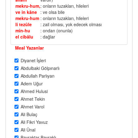
mekru-hum,
: onların tuzakları, hileleri
ve in kâne
: ve olsa bile
mekru-hum
: onların tuzakları, hileleri
li tezûle
: zail olması, yok edecek olması
min-hu
: ondan (onunla)
el cibâlu
: dağlar
Meal Yazanlar
Diyanet İşleri
Abdulbaki Gölpınarlı
Abdullah Parlıyan
Adem Uğur
Ahmed Hulusi
Ahmet Tekin
Ahmet Varol
Ali Bulaç
Ali Fikri Yavuz
Ali Ünal
Bayraktar Bayraklı