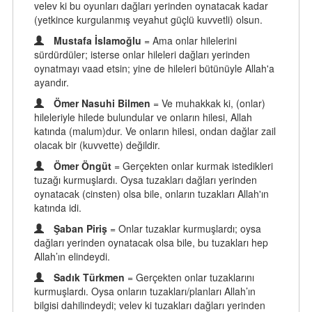
velev ki bu oyunları dağları yerinden oynatacak kadar
(yetkince kurgulanmış veyahut güçlü kuvvetli) olsun.
Mustafa İslamoğlu
= Ama onlar hilelerini
sürdürdüler; isterse onlar hileleri dağları yerinden
oynatmayı vaad etsin; yine de hileleri bütünüyle Allah'a
ayandır.
Ömer Nasuhi Bilmen
= Ve muhakkak ki, (onlar)
hileleriyle hilede bulundular ve onların hilesi, Allah
katında (malum)dur. Ve onların hilesi, ondan dağlar zail
olacak bir (kuvvette) değildir.
Ömer Öngüt
= Gerçekten onlar kurmak istedikleri
tuzağı kurmuşlardı. Oysa tuzakları dağları yerinden
oynatacak (cinsten) olsa bile, onların tuzakları Allah'ın
katında idi.
Şaban Piriş
= Onlar tuzaklar kurmuşlardı; oysa
dağları yerinden oynatacak olsa bile, bu tuzakları hep
Allah’ın elindeydi.
Sadık Türkmen
= Gerçekten onlar tuzaklarını
kurmuşlardı. Oysa onların tuzakları/planları Allah’ın
bilgisi dahilindeydi; velev ki tuzakları dağları yerinden