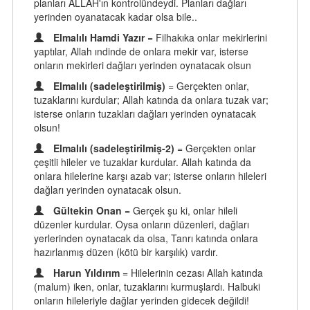
planları ALLAH'ın kontrolündeydi. Planları dağları
yerinden oyanatacak kadar olsa bile..
Elmalılı Hamdi Yazır
= Filhakıka onlar mekirlerini
yaptılar, Allah ındinde de onlara mekir var, isterse
onların mekirleri dağları yerinden oynatacak olsun
Elmalılı (sadeleştirilmiş)
= Gerçekten onlar,
tuzaklarını kurdular; Allah katında da onlara tuzak var;
isterse onların tuzakları dağları yerinden oynatacak
olsun!
Elmalılı (sadeleştirilmiş-2)
= Gerçekten onlar
çeşitli hileler ve tuzaklar kurdular. Allah katında da
onlara hilelerine karşı azab var; isterse onların hileleri
dağları yerinden oynatacak olsun.
Gültekin Onan
= Gerçek şu ki, onlar hileli
düzenler kurdular. Oysa onların düzenleri, dağları
yerlerinden oynatacak da olsa, Tanrı katında onlara
hazırlanmış düzen (kötü bir karşılık) vardır.
Harun Yıldırım
= Hilelerinin cezası Allah katında
(malum) iken, onlar, tuzaklarını kurmuşlardı. Halbuki
onların hileleriyle dağlar yerinden gidecek değildi!