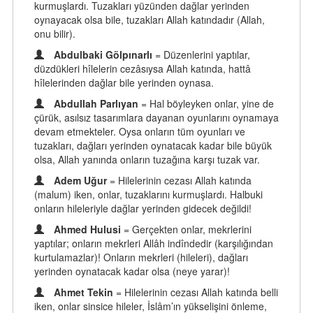
kurmuşlardı. Tuzakları yüzünden dağlar yerinden
oynayacak olsa bile, tuzakları Allah katındadır (Allah,
onu bilir).
Abdulbaki Gölpınarlı
= Düzenlerini yaptılar,
düzdükleri hîlelerin cezâsıysa Allah katında, hattâ
hîlelerinden dağlar bile yerinden oynasa.
Abdullah Parlıyan
= Hal böyleyken onlar, yine de
çürük, asılsız tasarımlara dayanan oyunlarını oynamaya
devam etmekteler. Oysa onların tüm oyunları ve
tuzakları, dağları yerinden oynatacak kadar bile büyük
olsa, Allah yanında onların tuzağına karşı tuzak var.
Adem Uğur
= Hilelerinin cezası Allah katında
(malum) iken, onlar, tuzaklarını kurmuşlardı. Halbuki
onların hileleriyle dağlar yerinden gidecek değildi!
Ahmed Hulusi
= Gerçekten onlar, mekrlerini
yaptılar; onların mekrleri Allâh indîndedir (karşılığından
kurtulamazlar)! Onların mekrleri (hileleri), dağları
yerinden oynatacak kadar olsa (neye yarar)!
Ahmet Tekin
= Hilelerinin cezası Allah katında belli
iken, onlar sinsice hileler, İslâm’ın yükselişini önleme,