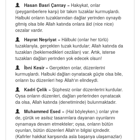
Hasan Basri Çantay
= Hakıykat, onlar
(peygamberlere karşı) bir takım tuzaklar kurmuşlardı.
Halbuki onların tuzaklarından dağlar yerinden oynayıb
gitmiş olsa bile Allah katında onlara âid (nice nice)
cezalar vardır.
Hayrat Neşriyat
= Hâlbuki (onlar her türlü)
tuzaklarıyla, gerçekten tuzak kurdular; Allah katında da
tuzakları (beklemedikleri cezâları) var. Artık, isterse
tuzakları dağları yerinden yok edecek olsun!
İbni Kesir
= Gerçekten onlar, düzenlerini
kurmuşlardı. Halbuki dağları oynatacak güçte olsa bile,
onların bu düzenleri hep Allah'ın elindeydi.
Kadri Çelik
= Şüphesiz onlar düzenlerini kurdular.
Oysa onların düzenleri, dağları yerlerinden oynatacak
da olsa, Allah katında (denetiminde) bulunmaktadır.
Muhammed Esed
= (Hal böyleyken,) onlar yine
de, çürük ve asılsız tasarımlara dayanan oyunlarını
oynamaya devam etmekteler; oysa, onların bütün
oyunları, bütün düzenleri Allah'ın bilgisi içindedir.
(Kafirler hakikat karşısında asla başarıya ulaşamazlar)