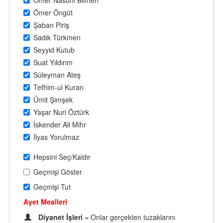
Ömer Nasuhi Bilmen
Ömer Öngüt
Şaban Piriş
Sadık Türkmen
Seyyid Kutub
Suat Yıldırım
Süleyman Ateş
Tefhim-ul Kuran
Ümit Şimşek
Yaşar Nuri Öztürk
İskender Ali Mihr
İlyas Yorulmaz
Hepsini Seç/Kaldır
Geçmişi Göster
Geçmişi Tut
Ayet Mealleri
Diyanet İşleri
= Onlar gerçekten tuzaklarını