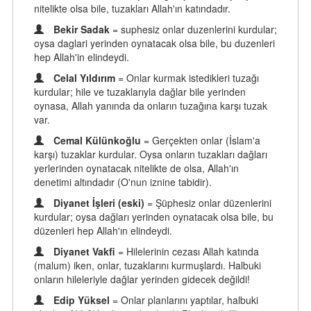
nitelikte olsa bile, tuzakları Allah'ın katındadır.
Bekir Sadak
= suphesiz onlar duzenlerini kurdular;
oysa daglari yerinden oynatacak olsa bile, bu duzenleri
hep Allah'in elindeydi.
Celal Yıldırım
= Onlar kurmak istedikleri tuzağı
kurdular; hile ve tuzaklarıyla dağlar bile yerinden
oynasa, Allah yanında da onların tuzağına karşı tuzak
var.
Cemal Külünkoğlu
= Gerçekten onlar (İslam'a
karşı) tuzaklar kurdular. Oysa onların tuzakları dağları
yerlerinden oynatacak nitelikte de olsa, Allah'ın
denetimi altındadır (O'nun iznine tabidir).
Diyanet İşleri (eski)
= Şüphesiz onlar düzenlerini
kurdular; oysa dağları yerinden oynatacak olsa bile, bu
düzenleri hep Allah'ın elindeydi.
Diyanet Vakfi
= Hilelerinin cezası Allah katında
(malum) iken, onlar, tuzaklarını kurmuşlardı. Halbuki
onların hileleriyle dağlar yerinden gidecek değildi!
Edip Yüksel
= Onlar planlarını yaptılar, halbuki