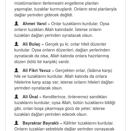
müslümanların ilerlemesini engelleme planları
yapmışlar, tuzaklar kurmuşlardı. Onların sinsi planlarıyla
dağlar yerinden gidecek değildi.
Ahmet Varol
= Onlar tuzaklarını kurdular. Oysa
onların tuzakları Allah katındadır. İsterse onların
tuzakları dağları yerinden oynatacak olsun.
Ali Bulaç
= Gerçek şu ki, onlar hileli düzenler
kurdular. Oysa onların düzenleri, dağları yerlerinden
oynatacak da olsa, Allah katında onlara hazırlanmış
düzen (kötü bir karşılık) vardır.
Ali Fikri Yavuz
= Gerçekten onlar, (İslâma karşı)
hile ve tuzaklarını kurdular. Allah katında da onlara
hilelerine karşı azap var; isterse onların hileleri dağları
yerinden oynatacak olsun.
Ali Ünal
= Kendilerince, önlenemez sandıkları
tuzaklarını kurdular; oysa Allah, bütün tuzaklarını bildiği
gibi, onları boşa çıkarmaya gücü de yeter; isterse
tuzakları dağları yerinden edecek olsun.
Bayraktar Bayraklı
= Kâfirler tuzaklarını kurdular.
Onların tuzakları sebebiyle dağlar yerinden oynayacak