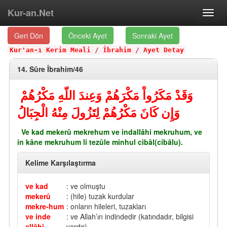
Kur-an.Net
Toggl
navig
Geri Dön
Önceki Ayet
Sonraki Ayet
Kur'an-ı Kerim Meali
/
İbrahim
/
Ayet Detay
14. Sûre İbrahim/46
وَقَدْ مَكَرُواْ مَكْرَهُمْ وَعِندَ اللّهِ مَكْرُهُمْ
وَإِن كَانَ مَكْرُهُمْ لِتَزُولَ مِنْهُ الْجِبَالُ
Ve kad mekerû mekrehum ve indallâhi mekruhum, ve
in kâne mekruhum li tezûle minhul cibâl(cibâlu).
Kelime Karşılaştırma
ve kad
: ve olmuştu
mekerû
: (hile) tuzak kurdular
mekre-hum
: onların hileleri, tuzakları
ve inde
: ve Allah’ın indindedir (katındadır, bilgisi
allâhi
vardır)