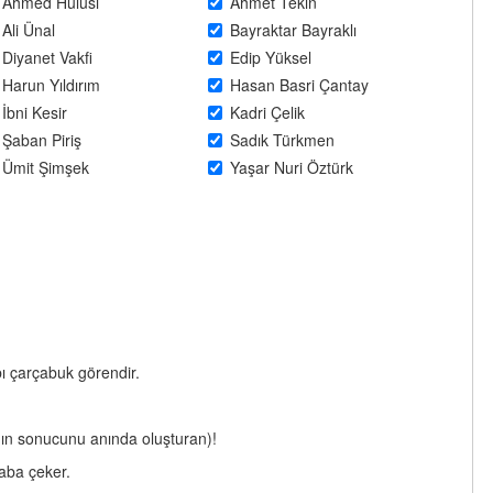
Ahmed Hulusi
Ahmet Tekin
Ali Ünal
Bayraktar Bayraklı
Diyanet Vakfi
Edip Yüksel
Harun Yıldırım
Hasan Basri Çantay
İbni Kesir
Kadri Çelik
Şaban Piriş
Sadık Türkmen
Ümit Şimşek
Yaşar Nuri Öztürk
bı çarçabuk görendir.
anın sonucunu anında oluşturan)!
saba çeker.