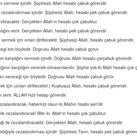
ını vermesi içindir. Şüphesiz Allah hesabı çabuk görendir.
a cezalandırması içindir. Şüphesiz Allah, hesabı pek çabuk görendir.
ndıracaktır. Gerçekten Allah’ın hesabı çok çabuktur.
lığını verir. Gerçekten Allah, hesabı pek çabuk görendir.
 vermek için onları diriltecektir. Şüphesiz Allah, hesabı çabuk görendir.
ecegi icin boyledir. Dogrusu Allah hesabi cabuk gorur.
nin karşılığını vermesi içindir. Doğrusu Allah hesabı çarçabuk görendir.
tığının karşılığını verecek olmasındandır. Şüphe yok ki Allah hesabı çok 
ğını vereceği için böyledir. Doğrusu Allah hesabı çabuk görür.
k için (onları diriltecektir.) Kuşkusuz Allah, hesabı çabuk görendir.
ı verir. ALLAH hızlı hesap görendir.
zalandıracak, haberiniz olsun ki Allahın hisabı seri'dir
le cezalandıracak! Bilin ki, Allah'ın hesabı çok çabuktur.
ğı ile cezalandıracaktır. Gerçekten Allah, hesabı çabuk görendir.
ndığıyla cezalandırması içindir. Şüphesiz Tanrı, hesabı pek çabuk gören