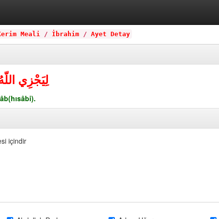
Kerim Meali
/
İbrahim
/
Ayet Detay
ِيعُ الْحِسَابِ
âb(hısâbi).
si içindir