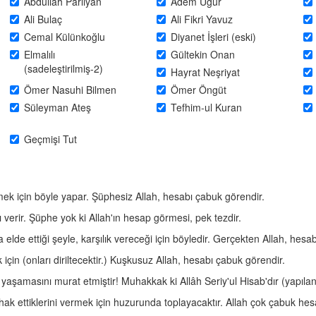
Abdullah Parlıyan
Adem Uğur
Ali Bulaç
Ali Fikri Yavuz
Cemal Külünkoğlu
Diyanet İşleri (eski)
Elmalılı
Gültekin Onan
(sadeleştirilmiş-2)
Hayrat Neşriyat
Ömer Nasuhi Bilmen
Ömer Öngüt
Süleyman Ateş
Tefhim-ul Kuran
Geçmişi Tut
rmek için böyle yapar. Şüphesiz Allah, hesabı çabuk görendir.
nı verir. Şüphe yok ki Allah'ın hesap görmesi, pek tezdir.
 elde ettiği şeyle, karşılık vereceği için böyledir. Gerçekten Allah, hesa
için (onları diriltecektir.) Kuşkusuz Allah, hesabı çabuk görendir.
nı yaşamasını murat etmiştir! Muhakkak ki Allâh Seriy'ul Hisab'dır (yapıl
nı, hak ettiklerini vermek için huzurunda toplayacaktır. Allah çok çabuk he