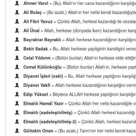
Ahmet Varol
= (Bu) Allah'ın her cana kazandığının karşılığ
Ali Bulaç
= (Bu azab,) Allah'ın her nefsi kendi kazandığıyl
Ali Fikri Yavuz
= Çünkü Allah, herkesi kazandığı ile cezala
Ali Ünal
= Allah, herkese (dünyada iken) kazandığının karşı
Bayraktar Bayraklı
= Allah herkese kazandığının karşılığını
Bekir Sadak
= Bu, Allah herkese yaptiginin karsiligini ver
Celal Yıldırım
= (Bütün bunlar) Allah'ın herkese elde ettiği
Cemal Külünkoğlu
= (Bütün bunlar) Allah'ın, herkese yap
Diyanet İşleri (eski)
= Bu, Allah herkese yaptığının karşılı
Diyanet Vakfi
= Allah herkese kazandığının karşılığını verme
Edip Yüksel
= Böylece ALLAH herkese yaptığının karşılığın
Elmalılı Hamdi Yazır
= Çünkü Allah her nefsi kazandığıle ce
Elmalılı (sadeleştirilmiş)
= Çünkü Allah herkesi kazandığı i
Elmalılı (sadeleştirilmiş-2)
= Çünkü Allah, herkesi kazandı
Gültekin Onan
= (Bu azab,) Tanrı'nın her nefsi kendi kaza