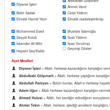
Abdulbaki Gölpınarlı
Diyanet İşleri
Ahmet Varol
Bekir Sadak
Celal Yıldırım
Elmalılı Hamdi Yazır
Elmalılı (sadeleştirilmiş)
Muhammed Esed
Mustafa İslamoğlu
Seyyid Kutub
Suat Yıldırım
İskender Ali Mihr
İlyas Yorulmaz
Geçmişi Göster
Hepsini Seç/Kaldır
Ayet Mealleri
Diyanet İşleri
= Allah, herkese kazandığının karşılığını ve
Abdulbaki Gölpınarlı
= Allah, herkese yaptığının karşılığı
Abdullah Parlıyan
= Bütün bunlar, Allah'ın herkese hayatta
Adem Uğur
= Allah herkese kazandığının karşılığını vermek 
Ahmed Hulusi
= Allâh, her benliğin edindiğinin sonuçları
Ahmet Tekin
= Allah, herkesi, işlediği amellerin karşılığı