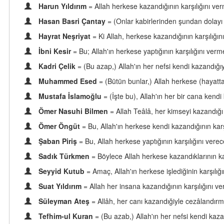
Harun Yıldırım
= Allah herkese kazandığının karşılığını ver
Hasan Basri Çantay
= (Onlar kabirlerinden şundan dolayı 
Hayrat Neşriyat
= Ki Allah, herkese kazandığının karşılığı
İbni Kesir
= Bu; Allah'ın herkese yaptığının karşılığını ver
Kadri Çelik
= (Bu azap,) Allah'ın her nefsi kendi kazandığı
Muhammed Esed
= (Bütün bunlar,) Allah herkese (hayatta)
Mustafa İslamoğlu
= (İşte bu), Allah'ın her bir cana kendi 
Ömer Nasuhi Bilmen
= Allah Teâlâ, her kimseyi kazandığı 
Ömer Öngüt
= Bu, Allah'ın herkese kendi kazandığının karş
Şaban Piriş
= Bu, Allah herkese yaptığının karşılığını verec
Sadık Türkmen
= Böylece Allah herkese kazandıklarının ka
Seyyid Kutub
= Amaç, Allah'ın herkese işlediğinin karşılı
Suat Yıldırım
= Allah her insana kazandığının karşılığını ver
Süleyman Ateş
= Allâh, her canı kazandığiyle cezâlandırm
Tefhim-ul Kuran
= (Bu azab,) Allah'ın her nefsi kendi kaz