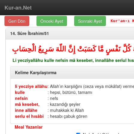
Kur-an.Net
Geri Dön
Önceki Ayet
Sonraki Ayet
Kur'an-ı 
14. Sûre İbrahim/51
لِيَجْزِي اللّهُ كُلَّ نَفْسٍ مَّا كَسَبَتْ إِنَّ اللّهَ سَر
Li yecziyallâhu kulle nefsin mâ kesebet, innallâhe serîul hıs
Kelime Karşılaştırma
li yecziye allâhu
: Allah’ın karşılığını (ceza veya mükâfat) verme
kulle
: hepsi, bütünü, tamamı
nefsin
: nefs
mâ kesebet,
: kazandığı şeyler
inne allâhe
: muhakkak ki Allah
serîu el hısâbi
: hesabı çabuk gören
Meal Yazanlar