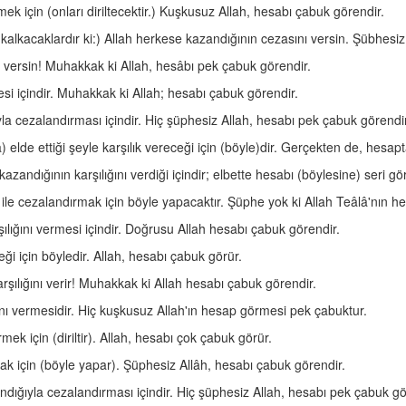
mek için (onları diriltecektir.) Kuşkusuz Allah, hesabı çabuk görendir.
kalkacaklardır ki:) Allah herkese kazandığının cezasını versin. Şübhesiz
nı versin! Muhakkak ki Allah, hesâbı pek çabuk görendir.
mesi içindir. Muhakkak ki Allah; hesabı çabuk görendir.
yla cezalandırması içindir. Hiç şüphesiz Allah, hesabı pek çabuk görendir
 elde ettiği şeyle karşılık vereceği için (böyle)dir. Gerçekten de, hesapt
kazandığının karşılığını verdiği içindir; elbette hesabı (böylesine) seri gö
ile cezalandırmak için böyle yapacaktır. Şüphe yok ki Allah Teâlâ'nın hes
ılığını vermesi içindir. Doğrusu Allah hesabı çabuk görendir.
eği için böyledir. Allah, hesabı çabuk görür.
rşılığını verir! Muhakkak ki Allah hesabı çabuk görendir.
ğını vermesidir. Hiç kuşkusuz Allah'ın hesap görmesi pek çabuktur.
mek için (diriltir). Allah, hesabı çok çabuk görür.
ak için (böyle yapar). Şüphesiz Allâh, hesabı çabuk görendir.
andığıyla cezalandırması içindir. Hiç şüphesiz Allah, hesabı pek çabuk gö