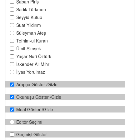
Şaban Piriş
Sadık Türkmen
Seyyid Kutub
Suat Yıldırım
Süleyman Ateş
Tefhim-ul Kuran
Ümit Şimşek
Yaşar Nuri Öztürk
İskender Ali Mihr
İlyas Yorulmaz
Arapça Göster /Gizle
Okunuşu Göster /Gizle
Meal Göster /Gizle
Editör Seçimi
Geçmişi Göster