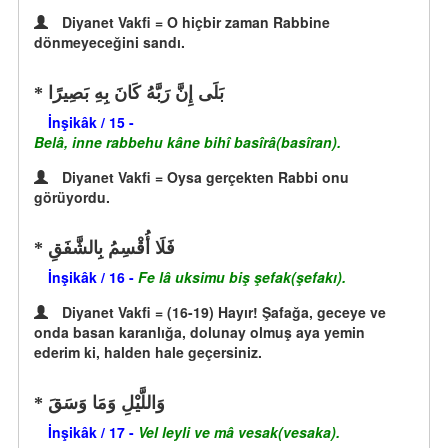
Diyanet Vakfi = O hiçbir zaman Rabbine
dönmeyeceğini sandı.
بَلَى إِنَّ رَبَّهُ كَانَ بِهِ بَصِيرًا
İnşikâk / 15 -
Belâ, inne rabbehu kâne bihî basîrâ(basîran).
Diyanet Vakfi = Oysa gerçekten Rabbi onu
görüyordu.
فَلَا أُقْسِمُ بِالشَّفَقِ
İnşikâk / 16 -
Fe lâ uksimu biş şefak(şefakı).
Diyanet Vakfi = (16-19) Hayır! Şafağa, geceye ve
onda basan karanlığa, dolunay olmuş aya yemin
ederim ki, halden hale geçersiniz.
وَاللَّيْلِ وَمَا وَسَقَ
İnşikâk / 17 -
Vel leyli ve mâ vesak(vesaka).