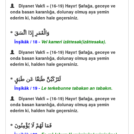
Diyanet Vakfi = (16-19) Hayır! Şafağa, geceye ve
onda basan karanlığa, dolunay olmuş aya yemin
ederim ki, halden hale geçersiniz.
وَالْقَمَرِ إِذَا اتَّسَقَ
İnşikâk / 18 -
Vel kameri izâttesak(izâttesaka).
Diyanet Vakfi = (16-19) Hayır! Şafağa, geceye ve
onda basan karanlığa, dolunay olmuş aya yemin
ederim ki, halden hale geçersiniz.
لَتَرْكَبُنَّ طَبَقًا عَن طَبَقٍ
İnşikâk / 19 -
Le terkebunne tabakan an tabakın.
Diyanet Vakfi = (16-19) Hayır! Şafağa, geceye ve
onda basan karanlığa, dolunay olmuş aya yemin
ederim ki, halden hale geçersiniz.
فَمَا لَهُمْ لَا يُؤْمِنُونَ