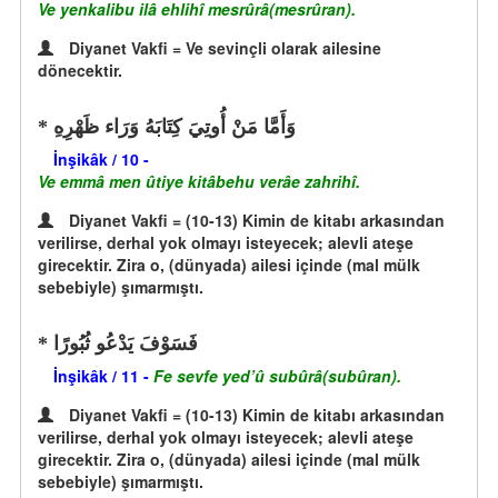
Ve yenkalibu ilâ ehlihî mesrûrâ(mesrûran).
Diyanet Vakfi = Ve sevinçli olarak ailesine
dönecektir.
وَأَمَّا مَنْ أُوتِيَ كِتَابَهُ وَرَاء ظَهْرِهِ
İnşikâk / 10 -
Ve emmâ men ûtiye kitâbehu verâe zahrihî.
Diyanet Vakfi = (10-13) Kimin de kitabı arkasından
verilirse, derhal yok olmayı isteyecek; alevli ateşe
girecektir. Zira o, (dünyada) ailesi içinde (mal mülk
sebebiyle) şımarmıştı.
فَسَوْفَ يَدْعُو ثُبُورًا
İnşikâk / 11 -
Fe sevfe yed’û subûrâ(subûran).
Diyanet Vakfi = (10-13) Kimin de kitabı arkasından
verilirse, derhal yok olmayı isteyecek; alevli ateşe
girecektir. Zira o, (dünyada) ailesi içinde (mal mülk
sebebiyle) şımarmıştı.