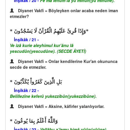
İnşikâk / 20 -
Fe mâ lehum lâ yu’minûn(yu’minûne).
Diyanet Vakfi = Böyleyken onlar acaba neden iman
etmezler?
وَإِذَا قُرِئَ عَلَيْهِمُ الْقُرْآنُ لَا يَسْجُدُونَ*
İnşikâk / 21 -
Ve izâ kurie aleyhimul kur’ânu lâ
yescudûn(yescudûne). (SECDE ÂYETİ)
Diyanet Vakfi = Onlar kendilerine Kur'an okununca
secde de etmezler.
بَلِ الَّذِينَ كَفَرُواْ يُكَذِّبُونَ
İnşikâk / 22 -
Belillezîne keferû yukezzibûn(yukezzibûne).
Diyanet Vakfi = Aksine, kâfirler yalanlıyorlar.
وَاللَّهُ أَعْلَمُ بِمَا يُوعُونَ
İnşikâk / 23 -
Vallâhu a’lemu bimâ yûûn(yûûne).