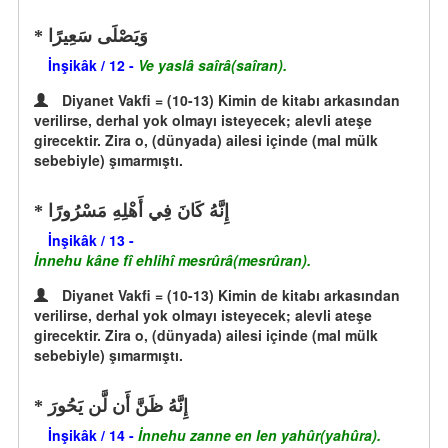
وَيَصْلَى سَعِيرًا
İnşikâk / 12 -
Ve yaslâ saîrâ(saîran).
Diyanet Vakfi = (10-13) Kimin de kitabı arkasından
verilirse, derhal yok olmayı isteyecek; alevli ateşe
girecektir. Zira o, (dünyada) ailesi içinde (mal mülk
sebebiyle) şımarmıştı.
إِنَّهُ كَانَ فِي أَهْلِهِ مَسْرُورًا
İnşikâk / 13 -
İnnehu kâne fî ehlihî mesrûrâ(mesrûran).
Diyanet Vakfi = (10-13) Kimin de kitabı arkasından
verilirse, derhal yok olmayı isteyecek; alevli ateşe
girecektir. Zira o, (dünyada) ailesi içinde (mal mülk
sebebiyle) şımarmıştı.
إِنَّهُ ظَنَّ أَن لَّن يَحُورَ
İnşikâk / 14 -
İnnehu zanne en len yahûr(yahûra).