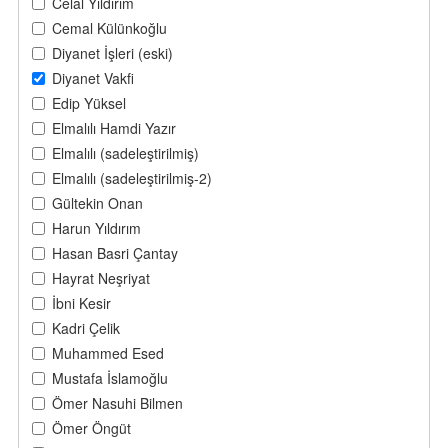
Celal Yıldırım
Cemal Külünkoğlu
Diyanet İşleri (eski)
Diyanet Vakfi
Edip Yüksel
Elmalılı Hamdi Yazır
Elmalılı (sadeleştirilmiş)
Elmalılı (sadeleştirilmiş-2)
Gültekin Onan
Harun Yıldırım
Hasan Basri Çantay
Hayrat Neşriyat
İbni Kesir
Kadri Çelik
Muhammed Esed
Mustafa İslamoğlu
Ömer Nasuhi Bilmen
Ömer Öngüt