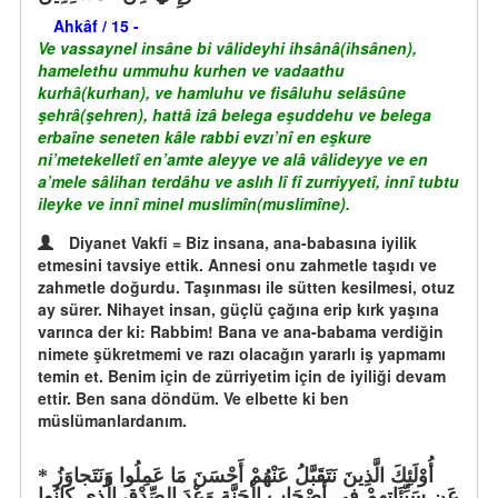
Ahkâf / 15 -
Ve vassaynel insâne bi vâlideyhi ihsânâ(ihsânen),
hamelethu ummuhu kurhen ve vadaathu
kurhâ(kurhan), ve hamluhu ve fisâluhu selâsûne
şehrâ(şehren), hattâ izâ belega eşuddehu ve belega
erbaîne seneten kâle rabbi evzı’nî en eşkure
ni’metekelletî en’amte aleyye ve alâ vâlideyye ve en
a’mele sâlihan terdâhu ve aslıh lî fî zurriyyetî, innî tubtu
ileyke ve innî minel muslimîn(muslimîne).
Diyanet Vakfi = Biz insana, ana-babasına iyilik
etmesini tavsiye ettik. Annesi onu zahmetle taşıdı ve
zahmetle doğurdu. Taşınması ile sütten kesilmesi, otuz
ay sürer. Nihayet insan, güçlü çağına erip kırk yaşına
varınca der ki: Rabbim! Bana ve ana-babama verdiğin
nimete şükretmemi ve razı olacağın yararlı iş yapmamı
temin et. Benim için de zürriyetim için de iyiliği devam
ettir. Ben sana döndüm. Ve elbette ki ben
müslümanlardanım.
أُوْلَئِكَ الَّذِينَ نَتَقَبَّلُ عَنْهُمْ أَحْسَنَ مَا عَمِلُوا وَنَتَجاوَزُ
عَن سَيِّئَاتِهِمْ فِي أَصْحَابِ الْجَنَّةِ وَعْدَ الصِّدْقِ الَّذِي كَانُوا