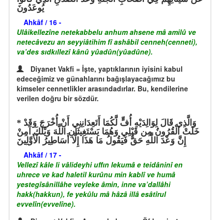
يُوعَدُونَ
Ahkâf / 16 -
Ulâikellezîne netekabbelu anhum ahsene mâ amilû ve
netecâvezu an seyyiâtihim fî ashâbil cenneh(cenneti),
va’des sıdkıllezî kânû yûadûn(yûadûne).
Diyanet Vakfi = İşte, yaptıklarının iyisini kabul
edeceğimiz ve günahlarını bağışlayacağımız bu
kimseler cennetlikler arasındadırlar. Bu, kendilerine
verilen doğru bir sözdür.
وَالَّذِي قَالَ لِوَالِدَيْهِ أُفٍّ لَّكُمَا أَتَعِدَانِنِي أَنْ أُخْرَجَ وَقَدْ
خَلَتْ الْقُرُونُ مِن قَبْلِي وَهُمَا يَسْتَغِيثَانِ اللَّهَ وَيْلَكَ آمِنْ
إِنَّ وَعْدَ اللَّهِ حَقٌّ فَيَقُولُ مَا هَذَا إِلَّا أَسَاطِيرُ الْأَوَّلِينَ
Ahkâf / 17 -
Vellezî kâle li vâlideyhi uffın lekumâ e teidâninî en
uhrece ve kad haletil kurûnu min kablî ve humâ
yestegîsânillâhe veyleke âmin, inne va’dallâhi
hakk(hakkun), fe yekûlu mâ hâzâ illâ esâtîrul
evvelîn(evvelîne).