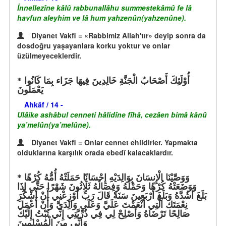
İnnellezîne kâlû rabbunallâhu summestekâmû fe lâ
havfun aleyhim ve lâ hum yahzenûn(yahzenûne).
Diyanet Vakfi = «Rabbimiz Allah'tır» deyip sonra da
dosdoğru yaşayanlara korku yoktur ve onlar
üzülmeyeceklerdir.
أُوْلَئِكَ أَصْحَابُ الْجَنَّةِ خَالِدِينَ فِيهَا جَزَاء بِمَا كَانُوا
يَعْمَلُونَ
Ahkâf / 14 -
Ulâike ashâbul cenneti hâlidîne fîhâ, cezâen bimâ kânû
ya’melûn(ya’melûne).
Diyanet Vakfi = Onlar cennet ehlidirler. Yapmakta
olduklarına karşılık orada ebedî kalacaklardır.
وَوَصَّيْنَا الْإِنسَانَ بِوَالِدَيْهِ إِحْسَانًا حَمَلَتْهُ أُمُّهُ كُرْهًا
وَوَضَعَتْهُ كُرْهًا وَحَمْلُهُ وَفِصَالُهُ ثَلَاثُونَ شَهْرًا حَتَّى إِذَا
بَلَغَ أَشُدَّهُ وَبَلَغَ أَرْبَعِينَ سَنَةً قَالَ رَبِّ أَوْزِعْنِي أَنْ أَشْكُرَ
نِعْمَتَكَ الَّتِي أَنْعَمْتَ عَلَيَّ وَعَلَى وَالِدَيَّ وَأَنْ أَعْمَلَ
صَالِحًا تَرْضَاهُ وَأَصْلِحْ لِي فِي ذُرِّيَّتِي إِنِّي تُبْتُ إِلَيْكَ
وَإِنِّي مِنَ الْمُسْلِمِينَ