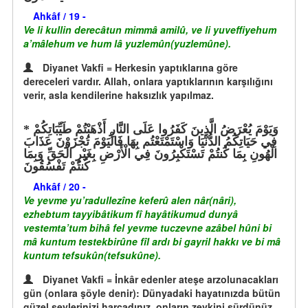
Ahkâf / 19 -
Ve li kullin derecâtun mimmâ amilû, ve li yuveffiyehum
a’mâlehum ve hum lâ yuzlemûn(yuzlemûne).
Diyanet Vakfi = Herkesin yaptıklarına göre
dereceleri vardır. Allah, onlara yaptıklarının karşılığını
verir, asla kendilerine haksızlık yapılmaz.
وَيَوْمَ يُعْرَضُ الَّذِينَ كَفَرُوا عَلَى النَّارِ أَذْهَبْتُمْ طَيِّبَاتِكُمْ
فِي حَيَاتِكُمُ الدُّنْيَا وَاسْتَمْتَعْتُم بِهَا فَالْيَوْمَ تُجْزَوْنَ عَذَابَ
الْهُونِ بِمَا كُنتُمْ تَسْتَكْبِرُونَ فِي الْأَرْضِ بِغَيْرِ الْحَقِّ وَبِمَا
كُنتُمْ تَفْسُقُونَ
Ahkâf / 20 -
Ve yevme yu’radullezîne keferû alen nâr(nâri),
ezhebtum tayyibâtikum fî hayâtikumud dunyâ
vestemta’tum bihâ fel yevme tuczevne azâbel hûni bi
mâ kuntum testekbirûne fîl ardı bi gayril hakkı ve bi mâ
kuntum tefsukûn(tefsukûne).
Diyanet Vakfi = İnkâr edenler ateşe arzolunacakları
gün (onlara şöyle denir): Dünyadaki hayatınızda bütün
güzel şeylerinizi harcadınız, onların zevkini sürdünüz.