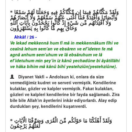
وَلَقَدْ مَكَّنَّاهُمْ فِيمَا إِن مَّكَّنَّاكُمْ فِيهِ وَجَعَلْنَا لَهُمْ سَمْعًا
وَأَبْصَارًا وَأَفْئِدَةً فَمَا أَغْنَى عَنْهُمْ سَمْعُهُمْ وَلَا أَبْصَارُهُمْ
وَلَا أَفْئِدَتُهُم مِّن شَيْءٍ إِذْ كَانُوا يَجْحَدُونَ بِآيَاتِ اللَّهِ
وَحَاقَ بِهِم مَّا كَانُوا بِهِ يَسْتَهْزِؤُون
Ahkâf / 26 -
Ve lekad mekkennâ hum fî mâ in mekkennâkum fîhi ve
cealnâ lehum sem’an ve ebsâren ve ef’ideten fe mâ
agnâ anhum sem’uhum ve lâ ebsâruhum ve lâ
ef’idetuhum min şey’in iz kânû yechadûne bi âyâtillâhi
ve hâka bihim mâ kânû bihî yestehziûn(yestehziûne).
Diyanet Vakfi = Andolsun ki, onlara da size
vermediğimiz kudret ve serveti vermiştik. Kendilerine
kulaklar, gözler ve kalpler vermiştik. Fakat kulakları,
gözleri ve kalpleri kendilerine bir fayda sağlamadı. Zira
bile bile Allah'ın âyetlerini inkâr ediyorlardı. Alay edip
durdukları şey, kendilerini kuşatıverdi.
وَلَقَدْ أَهْلَكْنَا مَا حَوْلَكُم مِّنَ الْقُرَى وَصَرَّفْنَا الْآيَاتِ
لَعَلَّهُمْ يَرْجِعُونَ