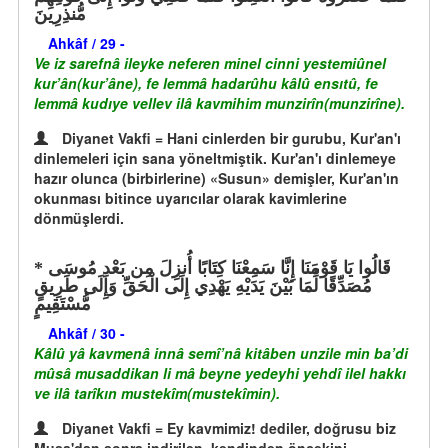
مُّنذِرِينَ
Ahkâf / 29 -
Ve iz sarefnâ ileyke neferen minel cinni yestemiûnel
kur’ân(kur’âne), fe lemmâ hadarûhu kâlû ensıtû, fe
lemmâ kudıye vellev ilâ kavmihim munzirîn(munzirîne).
Diyanet Vakfi = Hani cinlerden bir gurubu, Kur'an'ı
dinlemeleri için sana yöneltmiştik. Kur'an'ı dinlemeye
hazır olunca (birbirlerine) «Susun» demişler, Kur'an'ın
okunması bitince uyarıcılar olarak kavimlerine
dönmüşlerdi.
قَالُوا يَا قَوْمَنَا إِنَّا سَمِعْنَا كِتَابًا أُنزِلَ مِن بَعْدِ مُوسَى
مُصَدِّقًا لِّمَا بَيْنَ يَدَيْهِ يَهْدِي إِلَى الْحَقِّ وَإِلَى طَرِيقٍ
مُّسْتَقِيمٍ
Ahkâf / 30 -
Kâlû yâ kavmenâ innâ semî’nâ kitâben unzile min ba’di
mûsâ musaddikan li mâ beyne yedeyhi yehdî ilel hakkı
ve ilâ tarîkın mustekîm(mustekîmin).
Diyanet Vakfi = Ey kavmimiz! dediler, doğrusu biz