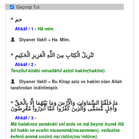
Geçmişi Tut
حم
Ahkâf / 1 -
Hâ mîm.
Diyanet Vakfi = Ha. Mîm.
تَنْزِيلُ الْكِتَابِ مِنَ اللَّهِ الْعَزِيزِ الْحَكِيمِ
Ahkâf / 2 -
Tenzîlul kitâbi minallâhil azîzil hakîm(hakîmi).
Diyanet Vakfi = Bu Kitap aziz ve hakîm olan Allah
tarafından indirilmiştir.
مَا خَلَقْنَا السَّمَاوَاتِ وَالْأَرْضَ وَمَا بَيْنَهُمَا إِلَّا بِالْحَقِّ
وَأَجَلٍ مُّسَمًّى وَالَّذِينَ كَفَرُوا عَمَّا أُنذِرُوا مُعْرِضُونَ
Ahkâf / 3 -
Mâ halaknes semâvâti vel arda ve mâ beyne humâ illâ
bil hakkı ve ecelin musemmâ(musemmen), vellezîne
keferû ammâ unzirû mu’ridûn(mu’ridûne).