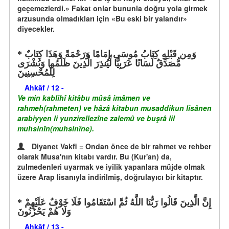
geçemezlerdi.» Fakat onlar bununla doğru yola girmek
arzusunda olmadıkları için «Bu eski bir yalandır»
diyecekler.
وَمِن قَبْلِهِ كِتَابُ مُوسَى إِمَامًا وَرَحْمَةً وَهَذَا كِتَابٌ
مُّصَدِّقٌ لِّسَانًا عَرَبِيًّا لِّيُنذِرَ الَّذِينَ ظَلَمُوا وَبُشْرَى
لِلْمُحْسِنِينَ
Ahkâf / 12 -
Ve min kablihî kitâbu mûsâ imâmen ve
rahmeh(rahmeten) ve hâzâ kitabun musaddikun lisânen
arabiyyen li yunzirellezîne zalemû ve buşrâ lil
muhsinîn(muhsinîne).
Diyanet Vakfi = Ondan önce de bir rahmet ve rehber
olarak Musa'nın kitabı vardır. Bu (Kur'an) da,
zulmedenleri uyarmak ve iyilik yapanlara müjde olmak
üzere Arap lisanıyla indirilmiş, doğrulayıcı bir kitaptır.
إِنَّ الَّذِينَ قَالُوا رَبُّنَا اللَّهُ ثُمَّ اسْتَقَامُوا فَلَا خَوْفٌ عَلَيْهِمْ
وَلَا هُمْ يَحْزَنُونَ
Ahkâf / 13 -