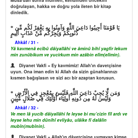
Musa'dan sonra indirilen, kendinden öncekini
doğrulayan, hakka ve doğru yola ileten bir kitap
dinledik.
يَا قَوْمَنَا أَجِيبُوا دَاعِيَ اللَّهِ وَآمِنُوا بِهِ يَغْفِرْ لَكُم مِّن
ذُنُوبِكُمْ وَيُجِرْكُم مِّنْ عَذَابٍ أَلِيمٍ
Ahkâf / 31 -
Yâ kavmenâ ecîbû dâiyallâhi ve âminû bihî yagfir lekum
min zunûbikum ve yucirkum min azâbin elîm(elîmin).
Diyanet Vakfi = Ey kavmimiz! Allah'ın davetçisine
uyun. Ona iman edin ki Allah da sizin günahlarınızı
kısmen bağışlasın ve sizi acı bir azaptan korusun.
وَمَن لَّا يُجِبْ دَاعِيَ اللَّهِ فَلَيْسَ بِمُعْجِزٍ فِي الْأَرْضِ
وَلَيْسَ لَهُ مِن دُونِهِ أَولِيَاء أُوْلَئِكَ فِي ضَلَالٍ مُّبِينٍ
Ahkâf / 32 -
Ve men lâ yucib dâiyallâhi fe leyse bi mu’cizin fîl ardı ve
leyse lehu min dûnihî evliyâu, ulâike fî dalâlin
mubîn(mubînin).
Diyanet Vakfi = Allah'ın dâvetçisine uymayan kimse