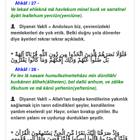
Ahkâf / 27 -
Ve lekad ehleknâ mâ havlekum minel kurâ ve sarrafnel
âyâti leallehum yerciûn(yerciûne).
Diyanet Vakfi = Andolsun biz, çevrenizdeki
memleketleri de yok ettik. Belki doğru yola dönerler
diye âyetleri tekrar tekrar açıkladık.
فَلَوْلَا نَصَرَهُمُ الَّذِينَ اتَّخَذُوا مِن دُونِ اللَّهِ قُرْبَانًا آلِهَةً
بَلْ ضَلُّوا عَنْهُمْ وَذَلِكَ إِفْكُهُمْ وَمَا كَانُوا يَفْتَرُونَ
Ahkâf / 28 -
Fe lev lâ nasare humullezînettehâzu min dûnillâhi
kurbânen âliheh(âliheten), bel dallû anhum, ve zâlike
ifkuhum ve mâ kânû yefterûn(yefterûne).
Diyanet Vakfi = Allah'tan başka kendilerine yakınlık
sağlamak için tanrı edindikleri şeyler, kendilerine
yardım etselerdi ya! Hayır, onları bırakıp gittiler. Bu
onların yalanı ve uydurup durdukları şeydir.
وَإِذْ صَرَفْنَا إِلَيْكَ نَفَرًا مِّنَ الْجِنِّ يَسْتَمِعُونَ الْقُرْآنَ
فَلَمَّا حَضَرُوهُ قَالُوا أَنصِتُوا فَلَمَّا قُضِيَ وَلَّوْا إِلَى قَوْمِهِم