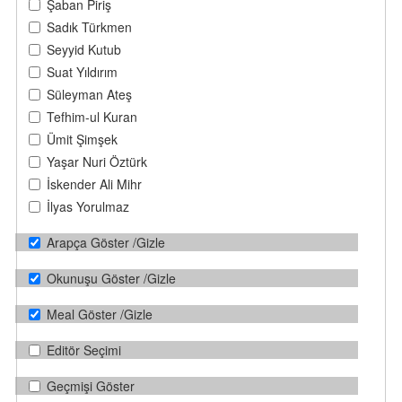
Şaban Piriş
Sadık Türkmen
Seyyid Kutub
Suat Yıldırım
Süleyman Ateş
Tefhim-ul Kuran
Ümit Şimşek
Yaşar Nuri Öztürk
İskender Ali Mihr
İlyas Yorulmaz
Arapça Göster /Gizle
Okunuşu Göster /Gizle
Meal Göster /Gizle
Editör Seçimi
Geçmişi Göster