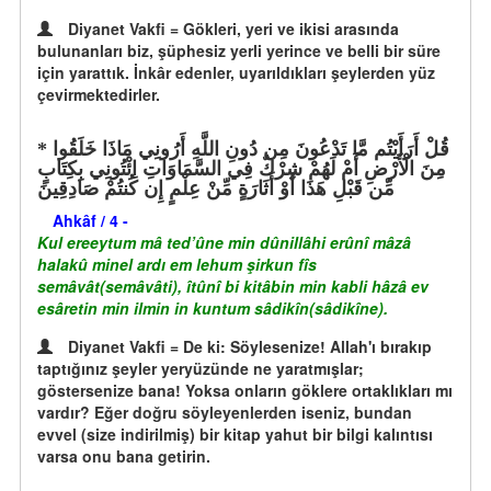
Diyanet Vakfi = Gökleri, yeri ve ikisi arasında
bulunanları biz, şüphesiz yerli yerince ve belli bir süre
için yarattık. İnkâr edenler, uyarıldıkları şeylerden yüz
çevirmektedirler.
قُلْ أَرَأَيْتُم مَّا تَدْعُونَ مِن دُونِ اللَّهِ أَرُونِي مَاذَا خَلَقُوا
مِنَ الْأَرْضِ أَمْ لَهُمْ شِرْكٌ فِي السَّمَاوَاتِ اِئْتُونِي بِكِتَابٍ
مِّن قَبْلِ هَذَا أَوْ أَثَارَةٍ مِّنْ عِلْمٍ إِن كُنتُمْ صَادِقِينَ
Ahkâf / 4 -
Kul ereeytum mâ ted’ûne min dûnillâhi erûnî mâzâ
halakû minel ardı em lehum şirkun fîs
semâvât(semâvâti), îtûnî bi kitâbin min kabli hâzâ ev
esâretin min ilmin in kuntum sâdikîn(sâdikîne).
Diyanet Vakfi = De ki: Söylesenize! Allah'ı bırakıp
taptığınız şeyler yeryüzünde ne yaratmışlar;
göstersenize bana! Yoksa onların göklere ortaklıkları mı
vardır? Eğer doğru söyleyenlerden iseniz, bundan
evvel (size indirilmiş) bir kitap yahut bir bilgi kalıntısı
varsa onu bana getirin.