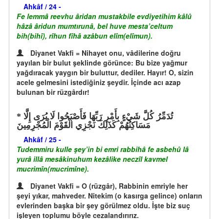
Ahkâf / 24 -
Fe lemmâ reevhu âridan mustakbile evdiyetihim kâlû
hâzâ âridun mumtırunâ, bel huve mesta’celtum
bih(bihî), rîhun fîhâ azâbun elîm(elîmun).
Diyanet Vakfi = Nihayet onu, vâdilerine doğru
yayılan bir bulut şeklinde görünce: Bu bize yağmur
yağdıracak yaygın bir buluttur, dediler. Hayır! O, sizin
acele gelmesini istediğiniz şeydir. İçinde acı azap
bulunan bir rüzgârdır!
تُدَمِّرُ كُلَّ شَيْءٍ بِأَمْرِ رَبِّهَا فَأَصْبَحُوا لَا يُرَى إِلَّا
مَسَاكِنُهُمْ كَذَلِكَ نَجْزِي الْقَوْمَ الْمُجْرِمِينَ
Ahkâf / 25 -
Tudemmiru kulle şey’in bi emri rabbihâ fe asbehû lâ
yurâ illâ mesâkinuhum kezâlike neczîl kavmel
mucrimîn(mucrimîne).
Diyanet Vakfi = O (rüzgâr), Rabbinin emriyle her
şeyi yıkar, mahveder. Nitekim (o kasırga gelince) onların
evlerinden başka bir şey görülmez oldu. İşte biz suç
işleyen toplumu böyle cezalandırırız.