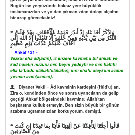
Bugün ise yeryüzünde haksız yere büyüklük
taslamanızdan ve yoldan çıkmanızdan dolayı alçaltıcı
bir azap göreceksiniz!
وَاذْكُرْ أَخَا عَادٍ إِذْ أَنذَرَ قَوْمَهُ بِالْأَحْقَافِ وَقَدْ خَلَتْ
النُّذُرُ مِن بَيْنِ يَدَيْهِ وَمِنْ خَلْفِهِ أَلَّا تَعْبُدُوا إِلَّا اللَّهَ إِنِّي
أَخَافُ عَلَيْكُمْ عَذَابَ يَوْمٍ عَظِيمٍ
Ahkâf / 21 -
Vezkur ehâ âd(âdin), iz enzere kavmehu bil ahkâfi ve
kad haletin nuzuru min beyni yedeyhi ve min halfihî
ellâ ta’budû illâllâh(illâllâhe), innî ehâfu aleykum azâbe
yevmin azîm(azîmin).
Diyanet Vakfi = Âd kavminin kardeşini (Hûd'u) an.
Zira o, kendinden önce ve sonra uyarıcıların da gelip
geçtiği Ahkaf bölgesindeki kavmine: Allah'tan
başkasına kulluk etmeyin. Ben sizin büyük bir günün
azabına uğramanızdan korkuyorum, demişti.
قَالُوا أَجِئْتَنَا لِتَأْفِكَنَا عَنْ آلِهَتِنَا فَأْتِنَا بِمَا تَعِدُنَا إِن كُنتَ
مِنَ الصَّادِقِينَ