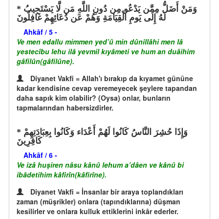
وَمَنْ أَضَلُّ مِمَّن يَدْعُو مِن دُونِ اللَّهِ مَن لَّا يَسْتَجِيبُ
لَهُ إِلَى يَومِ الْقِيَامَةِ وَهُمْ عَن دُعَائِهِمْ غَافِلُونَ
Ahkâf / 5 -
Ve men edallu mimmen yed’û min dûnillâhi men lâ
yestecîbu lehu ilâ yevmil kıyâmeti ve hum an duâihim
gâfilûn(gâfilûne).
Diyanet Vakfi = Allah'ı bırakıp da kıyamet gününe
kadar kendisine cevap veremeyecek şeylere tapandan
daha sapık kim olabilir? (Oysa) onlar, bunların
tapmalarından habersizdirler.
وَإِذَا حُشِرَ النَّاسُ كَانُوا لَهُمْ أَعْدَاء وَكَانُوا بِعِبَادَتِهِمْ
كَافِرِينَ
Ahkâf / 6 -
Ve izâ huşiren nâsu kânû lehum a’dâen ve kânû bi
ibâdetihim kâfirîn(kâfirîne).
Diyanet Vakfi = İnsanlar bir araya toplandıkları
zaman (müşrikler) onlara (tapındıklarına) düşman
kesilirler ve onlara kulluk ettiklerini inkâr ederler.