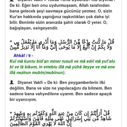
De ki: Eğer ben onu uydurmuşsam, Allah tarafından
bana gelecek şeyi savmaya gücünüz yetmez. O, sizin
Kur'an hakkında yaptığınız taşkınlıkları çok daha iyi
bilir. Benimle sizin aranızda şahit olarak O yeter. O,
bağışlayan, esirgeyendir.
قُلْ مَا كُنتُ بِدْعًا مِّنْ الرُّسُلِ وَمَا أَدْرِي مَا يُفْعَلُ بِي
وَلَا بِكُمْ إِنْ أَتَّبِعُ إِلَّا مَا يُوحَى إِلَيَّ وَمَا أَنَا إِلَّا نَذِيرٌ مُّبِينٌ
Ahkâf / 9 -
Kul mâ kuntu bid’an miner rusuli ve mâ edrî mâ yuf’alu
bî ve lâ bikum, in ettebiu illâ mâ yûhâ ileyye ve mâ ene
illâ nezîrun mubîn(mubînun).
Diyanet Vakfi = De ki: Ben peygamberlerin ilki
değilim. Bana ve size ne yapılacağını da bilmem. Ben
sadece bana vahyedilene uyarım. Ben sadece apaçık
bir uyarıcıyım.
قُلْ أَرَأَيْتُمْ إِن كَانَ مِنْ عِندِ اللَّهِ وَكَفَرْتُم بِهِ وَشَهِدَ
شَاهِدٌ مِّن بَنِي إِسْرَائِيلَ عَلَى مِثْلِهِ فَآمَنَ وَاسْتَكْبَرْتُمْ
إِنَّ اللَّهَ لَا يَهْدِي الْقَوْمَ الظَّالِمِينَ