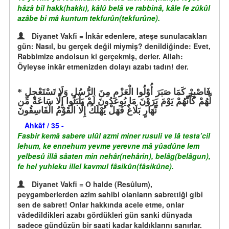
hâzâ bil hakk(hakkı), kâlû belâ ve rabbinâ, kâle fe zûkûl
azâbe bi mâ kuntum tekfurûn(tekfurûne).
Diyanet Vakfi = İnkâr edenlere, ateşe sunulacakları
gün: Nasıl, bu gerçek değil miymiş? denildiğinde: Evet,
Rabbimize andolsun ki gerçekmiş, derler. Allah:
Öyleyse inkâr etmenizden dolayı azabı tadın! der.
فَاصْبِرْ كَمَا صَبَرَ أُوْلُوا الْعَزْمِ مِنَ الرُّسُلِ وَلَا تَسْتَعْجِل
لَّهُمْ كَأَنَّهُمْ يَوْمَ يَرَوْنَ مَا يُوعَدُونَ لَمْ يَلْبَثُوا إِلَّا سَاعَةً مِّن
نَّهَارٍ بَلَاغٌ فَهَلْ يُهْلَكُ إِلَّا الْقَوْمُ الْفَاسِقُونَ
Ahkâf / 35 -
Fasbir kemâ sabere ulûl azmi miner rusuli ve lâ testa’cil
lehum, ke ennehum yevme yerevne mâ yûadûne lem
yelbesû illâ sâaten min nehâr(nehârin), belâg(belâgun),
fe hel yuhleku illel kavmul fâsikûn(fâsikûne).
Diyanet Vakfi = O halde (Resûlum),
peygamberlerden azim sahibi olanların sabrettiği gibi
sen de sabret! Onlar hakkında acele etme, onlar
vâdedildikleri azabı gördükleri gün sanki dünyada
sadece gündüzün bir saati kadar kaldıklarını sanırlar.