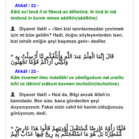
Ahkâf / 22 -
Kâlû eci’tenâ li te’fikenâ an âlihetinâ, fe’tinâ bi mâ
teıdunâ in kunte mines sâdikîn(sâdikîne).
Diyanet Vakfi = «Sen bizi tanrılarımızdan çevirmek
için mi bize geldin? Hadi, doğru söyleyenlerden isen,
bizi tehdit ettiğin şeyi başımıza getir» dediler.
قَالَ إِنَّمَا الْعِلْمُ عِندَ اللَّهِ وَأُبَلِّغُكُم مَّا أُرْسِلْتُ بِهِ
وَلَكِنِّي أَرَاكُمْ قَوْمًا تَجْهَلُونَ
Ahkâf / 23 -
Kâle innemel ilmu indallâhi ve ubelligukum mâ ursiltu
bihî ve lâkinnî erâkum kavmen techelûn(techelûne).
Diyanet Vakfi = Hûd da, Bilgi ancak Allah'ın
katındadır. Ben size, bana gönderilen şeyi
duyuruyorum. Fakat sizin cahil bir kavim olduğunuzu
görüyorum, dedi.
فَلَمَّا رَأَوْهُ عَارِضًا مُّسْتَقْبِلَ أَوْدِيَتِهِمْ قَالُوا هَذَا عَارِضٌ
مُّمْطِرُنَا بَلْ هُوَ مَا اسْتَعْجَلْتُم بِهِ رِيحٌ فِيهَا عَذَابٌ أَلِيمٌ