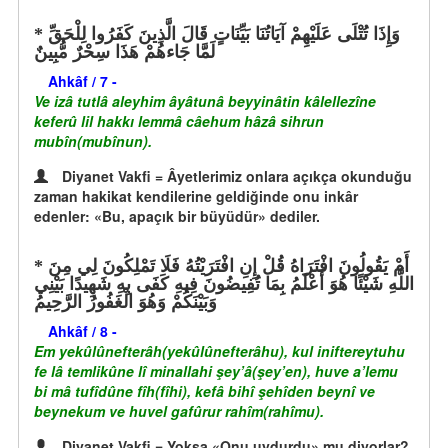
وَإِذَا تُتْلَى عَلَيْهِمْ آيَاتُنَا بَيِّنَاتٍ قَالَ الَّذِينَ كَفَرُوا لِلْحَقِّ
لَمَّا جَاءهُمْ هَذَا سِحْرٌ مُّبِينٌ
Ahkâf / 7 -
Ve izâ tutlâ aleyhim âyâtunâ beyyinâtin kâlellezîne
keferû lil hakkı lemmâ câehum hâzâ sihrun
mubîn(mubînun).
Diyanet Vakfi = Âyetlerimiz onlara açıkça okunduğu
zaman hakikat kendilerine geldiğinde onu inkâr
edenler: «Bu, apaçık bir büyüdür» dediler.
أَمْ يَقُولُونَ افْتَرَاهُ قُلْ إِنِ افْتَرَيْتُهُ فَلَا تَمْلِكُونَ لِي مِنَ
اللَّهِ شَيْئًا هُوَ أَعْلَمُ بِمَا تُفِيضُونَ فِيهِ كَفَى بِهِ شَهِيدًا بَيْنِي
وَبَيْنَكُمْ وَهُوَ الْغَفُورُ الرَّحِيمُ
Ahkâf / 8 -
Em yekûlûnefterâh(yekûlûnefterâhu), kul iniftereytuhu
fe lâ temlikûne lî minallahi şey’â(şey’en), huve a’lemu
bi mâ tufîdûne fîh(fîhi), kefâ bihî şehîden beynî ve
beynekum ve huvel gafûrur rahîm(rahîmu).
Diyanet Vakfi = Yoksa «Onu uydurdu» mu diyorlar?