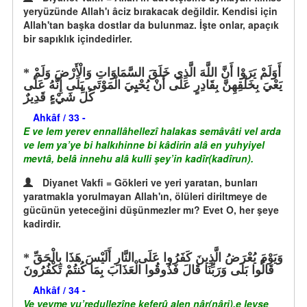
yeryüzünde Allah'ı âciz bırakacak değildir. Kendisi için
Allah'tan başka dostlar da bulunmaz. İşte onlar, apaçık
bir sapıklık içindedirler.
أَوَلَمْ يَرَوْا أَنَّ اللَّهَ الَّذِي خَلَقَ السَّمَاوَاتِ وَالْأَرْضَ وَلَمْ
يَعْيَ بِخَلْقِهِنَّ بِقَادِرٍ عَلَى أَنْ يُحْيِيَ الْمَوْتَى بَلَى إِنَّهُ عَلَى
كُلِّ شَيْءٍ قَدِيرٌ
Ahkâf / 33 -
E ve lem yerev ennallâhellezî halakas semâvâti vel arda
ve lem ya’ye bi halkıhinne bi kâdirin alâ en yuhyiyel
mevtâ, belâ innehu alâ kulli şey’in kadîr(kadîrun).
Diyanet Vakfi = Gökleri ve yeri yaratan, bunları
yaratmakla yorulmayan Allah'ın, ölüleri diriltmeye de
gücünün yeteceğini düşünmezler mı? Evet O, her şeye
kadirdir.
وَيَوْمَ يُعْرَضُ الَّذِينَ كَفَرُوا عَلَى النَّارِ أَلَيْسَ هَذَا بِالْحَقِّ
قَالُوا بَلَى وَرَبِّنَا قَالَ فَذُوقُوا الْعَذَابَ بِمَا كُنتُمْ تَكْفُرُونَ
Ahkâf / 34 -
Ve yevme yu’redullezîne keferû alen nâr(nâri),e leyse