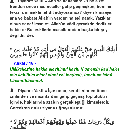
Diyanet Vakfi = Ana ve babasına: Öf be size!
Benden önce nice nesiller gelip geçmişken, beni mi
tekrar dirilmekle tehdit ediyorsunuz? diyen kimseye,
ana ve babası Allah'ın yardımına sığınarak: Yazıklar
olsun sana! İman et. Allah'ın vâdi gerçektir, dedikleri
halde o: Bu, eskilerin masallarından başka bir şey
değildir, der.
أُوْلَئِكَ الَّذِينَ حَقَّ عَلَيْهِمُ الْقَوْلُ فِي أُمَمٍ قَدْ خَلَتْ مِن
قَبْلِهِم مِّنَ الْجِنِّ وَالْإِنسِ إِنَّهُمْ كَانُوا خَاسِرِينَ
Ahkâf / 18 -
Ulâikellezîne hakka aleyhimul kavlu fî umemin kad halet
min kablihim minel cinni vel ins(insi), innehum kânû
hâsirîn(hâsirîne).
Diyanet Vakfi = İşte onlar, kendilerinden önce
cinlerden ve insanlardan gelip geçmiş topluluklar
içinde, haklarında azabın gerçekleştiği kimselerdir.
Gerçekten onlar ziyana uğrayanlardır.
وَلِكُلٍّ دَرَجَاتٌ مِّمَّا عَمِلُوا وَلِيُوَفِّيَهُمْ أَعْمَالَهُمْ وَهُمْ لَا
يُظْلَمُونَ