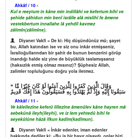
Ahkâf / 10 -
Kul e reeytum in kâne min indillâhi ve kefertum bihî ve
şehide şâhidun min benî isrâîle alâ mislihî fe âmene
vestekbertum innallahe lâ yehdîl kavmez
zâlimîn(zâlimîne).
Diyanet Vakfi = De ki: Hiç düşündünüz mü; şayet
bu, Allah katından ise ve siz onu inkâr etmişseniz,
İsrailoğullarından bir şahit de bunun benzerini görüp
inandığı halde siz yine de büyüklük taslamışsanız
(haksızlık etmiş olmaz mısınız)? Şüphesiz Allah,
zalimler topluluğunu doğru yola iletmez.
وَقَالَ الَّذِينَ كَفَرُوا لِلَّذِينَ آمَنُوا لَوْ كَانَ خَيْرًا مَّا
سَبَقُونَا إِلَيْهِ وَإِذْ لَمْ يَهْتَدُوا بِهِ فَسَيَقُولُونَ هَذَا إِفْكٌ قَدِيمٌ
Ahkâf / 11 -
Ve kâlellezîne keferû lillezîne âmenûlev kâne hayren mâ
sebekûnâ ileyh(ileyhi), ve iz lem yehtedû bihî fe
seyekûlûne hâzâ ifkun kadîm(kadîmun).
Diyanet Vakfi = İnkâr edenler, iman edenler
hakkında dediler ki: «Bu iş bir hayır olsaydı, onlar bizi