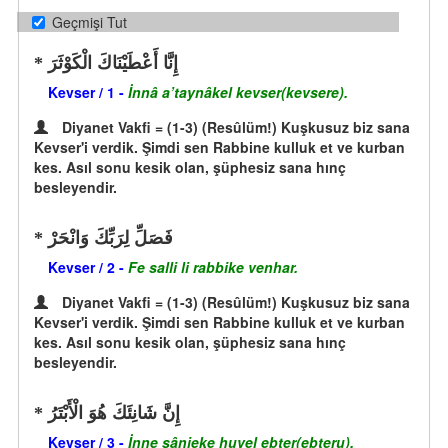
Geçmişi Tut
إِنَّا أَعْطَيْنَاكَ الْكَوْثَرَ
Kevser / 1 -
İnnâ a’taynâkel kevser(kevsere).
Diyanet Vakfi = (1-3) (Resûlüm!) Kuşkusuz biz sana
Kevser'i verdik. Şimdi sen Rabbine kulluk et ve kurban
kes. Asıl sonu kesik olan, şüphesiz sana hınç
besleyendir.
فَصَلِّ لِرَبِّكَ وَانْحَرْ
Kevser / 2 -
Fe salli li rabbike venhar.
Diyanet Vakfi = (1-3) (Resûlüm!) Kuşkusuz biz sana
Kevser'i verdik. Şimdi sen Rabbine kulluk et ve kurban
kes. Asıl sonu kesik olan, şüphesiz sana hınç
besleyendir.
إِنَّ شَانِئَكَ هُوَ الْأَبْتَرُ
Kevser / 3 -
İnne şânieke huvel ebter(ebteru).