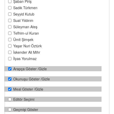
Şaban Piriş
Sadık Türkmen
Seyyid Kutub
Suat Yıldırım
Süleyman Ateş
Tefhim-ul Kuran
Ümit Şimşek
Yaşar Nuri Öztürk
İskender Ali Mihr
İlyas Yorulmaz
Arapça Göster /Gizle
Okunuşu Göster /Gizle
Meal Göster /Gizle
Editör Seçimi
Geçmişi Göster