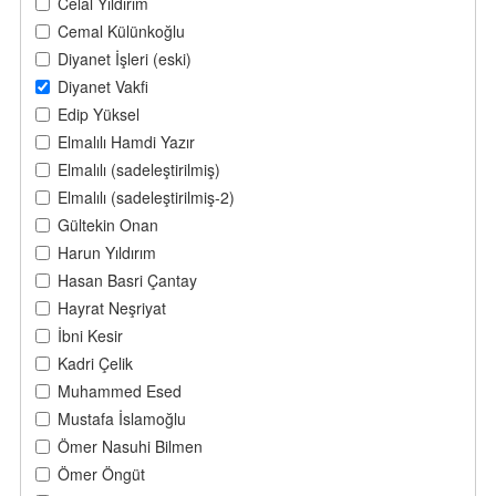
Celal Yıldırım
Cemal Külünkoğlu
Diyanet İşleri (eski)
Diyanet Vakfi
Edip Yüksel
Elmalılı Hamdi Yazır
Elmalılı (sadeleştirilmiş)
Elmalılı (sadeleştirilmiş-2)
Gültekin Onan
Harun Yıldırım
Hasan Basri Çantay
Hayrat Neşriyat
İbni Kesir
Kadri Çelik
Muhammed Esed
Mustafa İslamoğlu
Ömer Nasuhi Bilmen
Ömer Öngüt