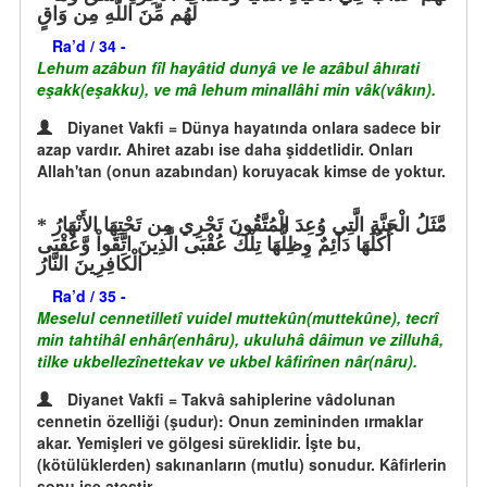
لَهُم مِّنَ اللّهِ مِن وَاقٍ
Ra’d / 34 -
Lehum azâbun fîl hayâtid dunyâ ve le azâbul âhırati
eşakk(eşakku), ve mâ lehum minallâhi min vâk(vâkın).
Diyanet Vakfi = Dünya hayatında onlara sadece bir
azap vardır. Ahiret azabı ise daha şiddetlidir. Onları
Allah'tan (onun azabından) koruyacak kimse de yoktur.
مَّثَلُ الْجَنَّةِ الَّتِي وُعِدَ الْمُتَّقُونَ تَجْرِي مِن تَحْتِهَا الأَنْهَارُ
أُكُلُهَا دَآئِمٌ وِظِلُّهَا تِلْكَ عُقْبَى الَّذِينَ اتَّقَواْ وَّعُقْبَى
الْكَافِرِينَ النَّارُ
Ra’d / 35 -
Meselul cennetilletî vuidel muttekûn(muttekûne), tecrî
min tahtihâl enhâr(enhâru), ukuluhâ dâimun ve zilluhâ,
tilke ukbellezînettekav ve ukbel kâfirînen nâr(nâru).
Diyanet Vakfi = Takvâ sahiplerine vâdolunan
cennetin özelliği (şudur): Onun zemininden ırmaklar
akar. Yemişleri ve gölgesi süreklidir. İşte bu,
(kötülüklerden) sakınanların (mutlu) sonudur. Kâfirlerin
sonu ise ateştir.