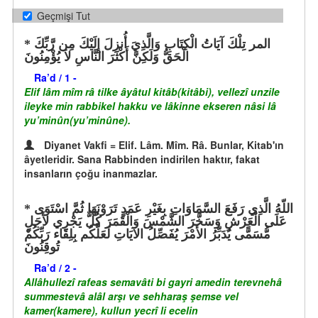
Geçmişi Tut
المر تِلْكَ آيَاتُ الْكِتَابِ وَالَّذِيَ أُنزِلَ إِلَيْكَ مِن رَّبِّكَ
الْحَقُّ وَلَكِنَّ أَكْثَرَ النَّاسِ لاَ يُؤْمِنُونَ
Ra’d / 1 -
Elif lâm mîm râ tilke âyâtul kitâb(kitâbi), vellezî unzile
ileyke min rabbikel hakku ve lâkinne ekseren nâsi lâ
yu’minûn(yu’minûne).
Diyanet Vakfi = Elif. Lâm. Mîm. Râ. Bunlar, Kitab'ın
âyetleridir. Sana Rabbinden indirilen haktır, fakat
insanların çoğu inanmazlar.
اللّهُ الَّذِي رَفَعَ السَّمَاوَاتِ بِغَيْرِ عَمَدٍ تَرَوْنَهَا ثُمَّ اسْتَوَى
عَلَى الْعَرْشِ وَسَخَّرَ الشَّمْسَ وَالْقَمَرَ كُلٌّ يَجْرِي لأَجَلٍ
مُّسَمًّى يُدَبِّرُ الأَمْرَ يُفَصِّلُ الآيَاتِ لَعَلَّكُم بِلِقَاء رَبِّكُمْ
تُوقِنُونَ
Ra’d / 2 -
Allâhullezî rafeas semavâti bi gayri amedin terevnehâ
summestevâ alâl arşı ve sehharaş şemse vel
kamer(kamere), kullun yecrî li ecelin