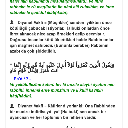
halet min kablihimul mesulât(mesulâtu), ve inne
rabbeke le zû magfiratin lin nâsi alâ zulmihim, ve inne
rabbeke le şedîdul ıkâb(ıkâbi).
Diyanet Vakfi = (Müşrikler) senden iyilikten önce
kötülüğü çabucak istiyorlar. Halbuki onlardan önce
ibret alınacak nice azap örnekleri gelip geçmiştir.
Doğrusu insanlar kötülük ettikleri halde Rabbin onlar
için mağfiret sahibidir. (Bununla beraber) Rabbinin
azabı da çok şiddetlidir.
وَيَقُولُ الَّذِينَ كَفَرُواْ لَوْلآ أُنزِلَ عَلَيْهِ آيَةٌ مِّن رَّبِّهِ إِنَّمَا
أَنتَ مُنذِرٌ وَلِكُلِّ قَوْمٍ هَادٍ
Ra’d / 7 -
Ve yekûlullezîne keferû lev lâ unzile aleyhi âyetun min
rabbihî, innemâ ente munzirun ve li kulli kavmin
hâd(hâdin).
Diyanet Vakfi = Kâfirler diyorlar ki: Ona Rabbinden
bir mucize indirilseydi ya! (Halbuki) sen ancak bir
uyarıcısın ve her toplumun bir rehberi vardır.