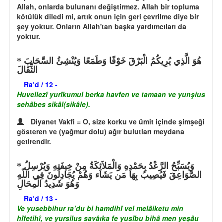
Allah, onlarda bulunanı değiştirmez. Allah bir topluma
kötülük diledi mi, artık onun için geri çevrilme diye bir
şey yoktur. Onların Allah'tan başka yardımcıları da
yoktur.
هُوَ الَّذِي يُرِيكُمُ الْبَرْقَ خَوْفًا وَطَمَعًا وَيُنْشِئُ السَّحَابَ
الثِّقَالَ
Ra’d / 12 -
Huvellezî yurîkumul berka havfen ve tamaan ve yunşius
sehâbes sikâl(sikâle).
Diyanet Vakfi = O, size korku ve ümit içinde şimşeği
gösteren ve (yağmur dolu) ağır bulutları meydana
getirendir.
وَيُسَبِّحُ الرَّعْدُ بِحَمْدِهِ وَالْمَلاَئِكَةُ مِنْ خِيفَتِهِ وَيُرْسِلُ
الصَّوَاعِقَ فَيُصِيبُ بِهَا مَن يَشَاء وَهُمْ يُجَادِلُونَ فِي اللّهِ
وَهُوَ شَدِيدُ الْمِحَالِ
Ra’d / 13 -
Ve yusebbihur ra’du bi hamdihî vel melâiketu min
hîfetihî, ve yursilus savâıka fe yusîbu bihâ men yeşâu