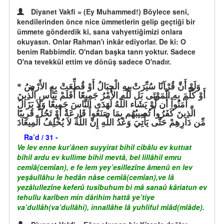
Diyanet Vakfi = (Ey Muhammed!) Böylece seni,
kendilerinden önce nice ümmetlerin gelip geçtiği bir
ümmete gönderdik ki, sana vahyettiğimizi onlara
okuyasın. Onlar Rahman'ı inkâr ediyorlar. De ki: O
benim Rabbimdir. O'ndan başka tanrı yoktur. Sadece
O'na tevekkül ettim ve dönüş sadece O'nadır.
وَلَوْ أَنَّ قُرْآنًا سُيِّرَتْ بِهِ الْجِبَالُ أَوْ قُطِّعَتْ بِهِ الأَرْضُ
أَوْ كُلِّمَ بِهِ الْمَوْتَى بَل لِّلّهِ الأَمْرُ جَمِيعًا أَفَلَمْ يَيْأَسِ الَّذِينَ
آمَنُواْ أَن لَّوْ يَشَاء اللّهُ لَهَدَى النَّاسَ جَمِيعًا وَلاَ يَزَالُ
الَّذِينَ كَفَرُواْ تُصِيبُهُم بِمَا صَنَعُواْ قَارِعَةٌ أَوْ تَحُلُّ قَرِيبًا
مِّن دَارِهِمْ حَتَّى يَأْتِيَ وَعْدُ اللّهِ إِنَّ اللّهَ لاَ يُخْلِفُ الْمِيعَادَ
Ra’d / 31 -
Ve lev enne kur’ânen suyyirat bihil cibâlu ev kuttıat
bihil ardu ev kullime bihil mevtâ, bel lillâhil emru
cemîâ(cemîan), e fe lem yey’esillezîne âmenû en lev
yeşâullâhu le hedân nâse cemîâ(cemîan),ve lâ
yezâlullezîne keferû tusîbuhum bi mâ sanaû kâriatun ev
tehullu karîben min dârihim hattâ ye’tiye
va’dullâh(va’dullâhi), innallâhe lâ yuhliful mîâd(mîâde).