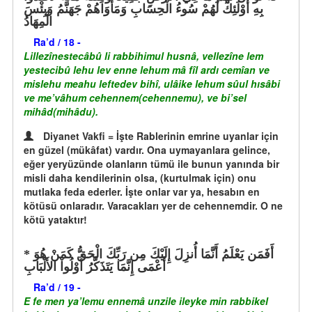
بِهِ أُوْلَئِكَ لَهُمْ سُوءُ الْحِسَابِ وَمَأْوَاهُمْ جَهَنَّمُ وَبِئْسَ
الْمِهَادُ
Ra’d / 18 -
Lillezînestecâbû li rabbihimul husnâ, vellezîne lem
yestecibû lehu lev enne lehum mâ fîl ardı cemîan ve
mislehu meahu leftedev bihî, ulâike lehum sûul hısâbi
ve me’vâhum cehennem(cehennemu), ve bi’sel
mihâd(mihâdu).
Diyanet Vakfi = İşte Rablerinin emrine uyanlar için
en güzel (mükâfat) vardır. Ona uymayanlara gelince,
eğer yeryüzünde olanların tümü ile bunun yanında bir
misli daha kendilerinin olsa, (kurtulmak için) onu
mutlaka feda ederler. İşte onlar var ya, hesabın en
kötüsü onlaradır. Varacakları yer de cehennemdir. O ne
kötü yataktır!
أَفَمَن يَعْلَمُ أَنَّمَا أُنزِلَ إِلَيْكَ مِن رَبِّكَ الْحَقُّ كَمَنْ هُوَ
أَعْمَى إِنَّمَا يَتَذَكَّرُ أُوْلُواْ الأَلْبَابِ
Ra’d / 19 -
E fe men ya’lemu ennemâ unzile ileyke min rabbikel