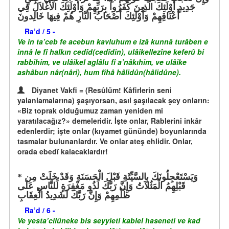
جَدِيدٍ أُوْلَئِكَ الَّذِينَ كَفَرُواْ بِرَبِّهِمْ وَأُوْلَئِكَ الأَغْلاَلُ فِي
أَعْنَاقِهِمْ وَأُوْلَئِكَ أَصْحَابُ النَّارِ هُمْ فِيهَا خَالِدونَ
Ra’d / 5 -
Ve in ta’ceb fe acebun kavluhum e izâ kunnâ turâben e
innâ le fî halkın cedîd(cedîdin), ulâikellezîne keferû bi
rabbihim, ve ulâikel aglâlu fî a’nâkıhim, ve ulâike
ashâbun nâr(nâri), hum fîhâ hâlidûn(hâlidûne).
Diyanet Vakfi = (Resûlüm! Kâfirlerin seni
yalanlamalarına) şaşıyorsan, asıl şaşılacak şey onların:
«Biz toprak olduğumuz zaman yeniden mi
yaratılacağız?» demeleridir. İşte onlar, Rablerini inkâr
edenlerdir; işte onlar (kıyamet gününde) boyunlarında
tasmalar bulunanlardır. Ve onlar ateş ehlidir. Onlar,
orada ebedî kalacaklardır!
وَيَسْتَعْجِلُونَكَ بِالسَّيِّئَةِ قَبْلَ الْحَسَنَةِ وَقَدْ خَلَتْ مِن
قَبْلِهِمُ الْمَثُلاَتُ وَإِنَّ رَبَّكَ لَذُو مَغْفِرَةٍ لِّلنَّاسِ عَلَى
ظُلْمِهِمْ وَإِنَّ رَبَّكَ لَشَدِيدُ الْعِقَابِ
Ra’d / 6 -
Ve yesta’cilûneke bis seyyieti kablel haseneti ve kad