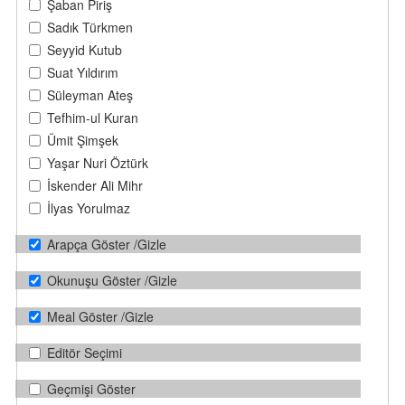
Şaban Piriş
Sadık Türkmen
Seyyid Kutub
Suat Yıldırım
Süleyman Ateş
Tefhim-ul Kuran
Ümit Şimşek
Yaşar Nuri Öztürk
İskender Ali Mihr
İlyas Yorulmaz
Arapça Göster /Gizle
Okunuşu Göster /Gizle
Meal Göster /Gizle
Editör Seçimi
Geçmişi Göster