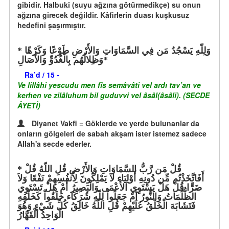
gibidir. Halbuki (suyu ağzına götürmedikçe) su onun
ağzına girecek değildir. Kâfirlerin duası kuşkusuz
hedefini şaşırmıştır.
وَلِلّهِ يَسْجُدُ مَن فِي السَّمَاوَاتِ وَالأَرْضِ طَوْعًا وَكَرْهًا
وَظِلالُهُم بِالْغُدُوِّ وَالآصَالِ*
Ra’d / 15 -
Ve lillâhi yescudu men fîs semâvâti vel ardı tav’an ve
kerhen ve zilâluhum bil guduvvi vel âsâl(âsâli). (SECDE
ÂYETİ)
Diyanet Vakfi = Göklerde ve yerde bulunanlar da
onların gölgeleri de sabah akşam ister istemez sadece
Allah'a secde ederler.
قُلْ مَن رَّبُّ السَّمَاوَاتِ وَالأَرْضِ قُلِ اللّهُ قُلْ
أَفَاتَّخَذْتُم مِّن دُونِهِ أَوْلِيَاء لاَ يَمْلِكُونَ لِأَنفُسِهِمْ نَفْعًا وَلاَ
ضَرًّا قُلْ هَلْ يَسْتَوِي الأَعْمَى وَالْبَصِيرُ أَمْ هَلْ تَسْتَوِي
الظُّلُمَاتُ وَالنُّورُ أَمْ جَعَلُواْ لِلّهِ شُرَكَاء خَلَقُواْ كَخَلْقِهِ
فَتَشَابَهَ الْخَلْقُ عَلَيْهِمْ قُلِ اللّهُ خَالِقُ كُلِّ شَيْءٍ وَهُوَ
الْوَاحِدُ الْقَهَّارُ