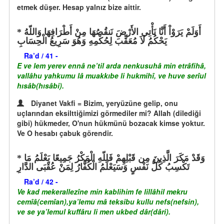
etmek düşer. Hesap yalnız bize aittir.
أَوَلَمْ يَرَوْاْ أَنَّا نَأْتِي الأَرْضَ نَنقُصُهَا مِنْ أَطْرَافِهَا وَاللّهُ
يَحْكُمُ لاَ مُعَقِّبَ لِحُكْمِهِ وَهُوَ سَرِيعُ الْحِسَابِ
Ra’d / 41 -
E ve lem yerev ennâ ne’til arda nenkusuhâ min etrâfihâ,
vallâhu yahkumu lâ muakkıbe li hukmihî, ve huve serîul
hısâb(hısâbi).
Diyanet Vakfi = Bizim, yeryüzüne gelip, onu
uçlarından eksilttiğimizi görmediler mi? Allah (dilediği
gibi) hükmeder, O'nun hükmünü bozacak kimse yoktur.
Ve O hesabı çabuk görendir.
وَقَدْ مَكَرَ الَّذِينَ مِن قَبْلِهِمْ فَلِلّهِ الْمَكْرُ جَمِيعًا يَعْلَمُ مَا
تَكْسِبُ كُلُّ نَفْسٍ وَسَيَعْلَمُ الْكُفَّارُ لِمَنْ عُقْبَى الدَّارِ
Ra’d / 42 -
Ve kad mekerallezîne min kablihim fe lillâhil mekru
cemîâ(cemîan),ya’lemu mâ teksibu kullu nefs(nefsin),
ve se ya’lemul kuffâru li men ukbed dâr(dâri).