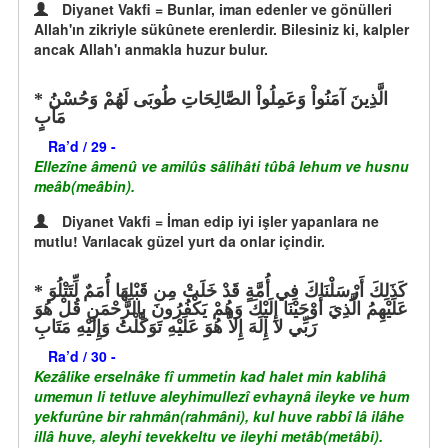
Diyanet Vakfi = Bunlar, iman edenler ve gönülleri
Allah'ın zikriyle sükûnete erenlerdir. Bilesiniz ki, kalpler
ancak Allah'ı anmakla huzur bulur.
الَّذِينَ آمَنُواْ وَعَمِلُواْ الصَّالِحَاتِ طُوبَى لَهُمْ وَحُسْنُ
مَآبٍ
Ra’d / 29 -
Ellezîne âmenû ve amilûs sâlihâti tûbâ lehum ve husnu
meâb(meâbin).
Diyanet Vakfi = İman edip iyi işler yapanlara ne
mutlu! Varılacak güzel yurt da onlar içindir.
كَذَلِكَ أَرْسَلْنَاكَ فِي أُمَّةٍ قَدْ خَلَتْ مِن قَبْلِهَا أُمَمٌ لِّتَتْلُوَ
عَلَيْهِمُ الَّذِيَ أَوْحَيْنَا إِلَيْكَ وَهُمْ يَكْفُرُونَ بِالرَّحْمَنِ قُلْ هُوَ
رَبِّي لا إِلَهَ إِلاَّ هُوَ عَلَيْهِ تَوَكَّلْتُ وَإِلَيْهِ مَتَابِ
Ra’d / 30 -
Kezâlike erselnâke fî ummetin kad halet min kablihâ
umemun li tetluve aleyhimullezî evhaynâ ileyke ve hum
yekfurûne bir rahmân(rahmâni), kul huve rabbî lâ ilâhe
illâ huve, aleyhi tevekkeltu ve ileyhi metâb(metâbi).