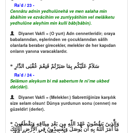
Ra’d / 23 -
Cennâtu adnin yedhulûnehâ ve men salaha min
âbâihim ve ezvâcihim ve zurriyyâtihim vel melâiketu
yedhulûne aleyhim min kulli bâb(bâbin).
Diyanet Vakfi = (O yurt) Adn cennetleridir; oraya
babalarından, eşlerinden ve çocuklarından sâlih
olanlarla beraber girecekler, melekler de her kapıdan
onların yanına varacaklardır.
سَلاَمٌ عَلَيْكُم بِمَا صَبَرْتُمْ فَنِعْمَ عُقْبَى الدَّارِ
Ra’d / 24 -
Selâmun aleykum bi mâ sabertum fe ni’me ukbed
dâr(dâri).
Diyanet Vakfi = (Melekler:) Sabrettiğinize karşılık
size selam olsun! Dünya yurdunun sonu (cennet) ne
güzeldir! (derler).
وَالَّذِينَ يَنقُضُونَ عَهْدَ اللّهِ مِن بَعْدِ مِيثَاقِهِ وَيَقْطَعُونَ
مَآ أَمَرَ اللّهُ بِهِ أَن يُوصَلَ وَيُفْسِدُونَ فِي الأَرْضِ أُوْلَئِكَ