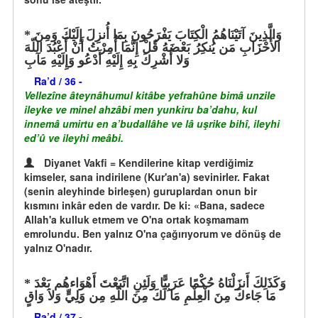
وَالَّذِينَ آتَيْنَاهُمُ الْكِتَابَ يَفْرَحُونَ بِمَا أُنزِلَ إِلَيْكَ وَمِنَ
الأَحْزَابِ مَن يُنكِرُ بَعْضَهُ قُلْ إِنَّمَا أُمِرْتُ أَنْ أَعْبُدَ اللّهَ
وَلا أُشْرِكَ بِهِ إِلَيْهِ أَدْعُو وَإِلَيْهِ مَآبِ
Ra’d / 36 -
Vellezîne âteynâhumul kitâbe yefrahûne bimâ unzile
ileyke ve minel ahzâbi men yunkiru ba’dahu, kul
innemâ umirtu en a’budallâhe ve lâ uşrike bihî, ileyhi
ed’û ve ileyhi meâbi.
Diyanet Vakfi = Kendilerine kitap verdiğimiz
kimseler, sana indirilene (Kur'an'a) sevinirler. Fakat
(senin aleyhinde birleşen) guruplardan onun bir
kısmını inkâr eden de vardır. De ki: «Bana, sadece
Allah'a kulluk etmem ve O'na ortak koşmamam
emrolundu. Ben yalnız O'na çağırıyorum ve dönüş de
yalnız O'nadır.
وَكَذَلِكَ أَنزَلْنَاهُ حُكْمًا عَرَبِيًّا وَلَئِنِ اتَّبَعْتَ أَهْوَاءهُم بَعْدَ
مَا جَاءكَ مِنَ الْعِلْمِ مَا لَكَ مِنَ اللّهِ مِن وَلِيٍّ وَلاَ وَاقٍ
Ra’d / 37 -