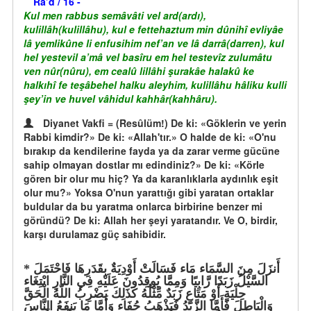
Ra’d / 16 -
Kul men rabbus semâvâti vel ard(ardı),
kulillâh(kulillâhu), kul e fettehaztum min dûnihî evliyâe
lâ yemlikûne li enfusihim nef’an ve lâ darrâ(darren), kul
hel yestevil a’mâ vel basîru em hel testevîz zulumâtu
ven nûr(nûru), em cealû lillâhi şurakâe halakû ke
halkıhî fe teşâbehel halku aleyhim, kulillâhu hâliku kulli
şey’in ve huvel vâhidul kahhâr(kahhâru).
Diyanet Vakfi = (Resûlüm!) De ki: «Göklerin ve yerin
Rabbi kimdir?» De ki: «Allah'tır.» O halde de ki: «O'nu
bırakıp da kendilerine fayda ya da zarar verme gücüne
sahip olmayan dostlar mı edindiniz?» De ki: «Körle
gören bir olur mu hiç? Ya da karanlıklarla aydınlık eşit
olur mu?» Yoksa O'nun yarattığı gibi yaratan ortaklar
buldular da bu yaratma onlarca birbirine benzer mi
göründü? De ki: Allah her şeyi yaratandır. Ve O, birdir,
karşı durulamaz güç sahibidir.
أَنزَلَ مِنَ السَّمَاء مَاء فَسَالَتْ أَوْدِيَةٌ بِقَدَرِهَا فَاحْتَمَلَ
السَّيْلُ زَبَدًا رَّابِيًا وَمِمَّا يُوقِدُونَ عَلَيْهِ فِي النَّارِ ابْتِغَاء
حِلْيَةٍ أَوْ مَتَاعٍ زَبَدٌ مِّثْلُهُ كَذَلِكَ يَضْرِبُ اللّهُ الْحَقَّ
وَالْبَاطِلَ فَأَمَّا الزَّبَدُ فَيَذْهَبُ جُفَاء وَأَمَّا مَا يَنفَعُ النَّاسَ