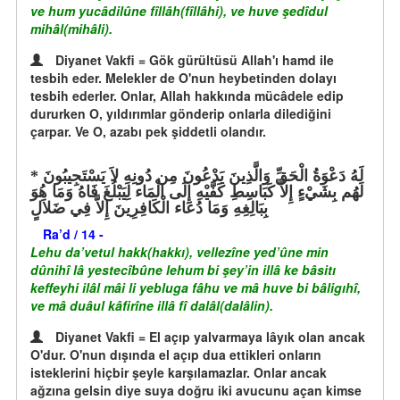
ve hum yucâdilûne fîllâh(fîllâhi), ve huve şedîdul
mihâl(mihâli).
Diyanet Vakfi = Gök gürültüsü Allah'ı hamd ile
tesbih eder. Melekler de O'nun heybetinden dolayı
tesbih ederler. Onlar, Allah hakkında mücâdele edip
dururken O, yıldırımlar gönderip onlarla dilediğini
çarpar. Ve O, azabı pek şiddetli olandır.
لَهُ دَعْوَةُ الْحَقِّ وَالَّذِينَ يَدْعُونَ مِن دُونِهِ لاَ يَسْتَجِيبُونَ
لَهُم بِشَيْءٍ إِلاَّ كَبَاسِطِ كَفَّيْهِ إِلَى الْمَاء لِيَبْلُغَ فَاهُ وَمَا هُوَ
بِبَالِغِهِ وَمَا دُعَاء الْكَافِرِينَ إِلاَّ فِي ضَلاَلٍ
Ra’d / 14 -
Lehu da’vetul hakk(hakkı), vellezîne yed’ûne min
dûnihî lâ yestecîbûne lehum bi şey’in illâ ke bâsitı
keffeyhi ilâl mâi li yebluga fâhu ve mâ huve bi bâligıhî,
ve mâ duâul kâfirîne illâ fî dalâl(dalâlin).
Diyanet Vakfi = El açıp yalvarmaya lâyık olan ancak
O'dur. O'nun dışında el açıp dua ettikleri onların
isteklerini hiçbir şeyle karşılamazlar. Onlar ancak
ağzına gelsin diye suya doğru iki avucunu açan kimse