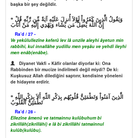
başka bir şey değildir.
وَيَقُولُ الَّذِينَ كَفَرُواْ لَوْلاَ أُنزِلَ عَلَيْهِ آيَةٌ مِّن رَّبِّهِ قُلْ
إِنَّ اللّهَ يُضِلُّ مَن يَشَاء وَيَهْدِي إِلَيْهِ مَنْ أَنَابَ
Ra’d / 27 -
Ve yekûlullezîne keferû lev lâ unzile aleyhi âyetun min
rabbihi, kul innallâhe yudillu men yeşâu ve yehdî ileyhi
men enâb(enâbe).
Diyanet Vakfi = Kâfir olanlar diyorlar ki: Ona
Rabbinden bir mucize indirilmeli değil miydi? De ki:
Kuşkusuz Allah dilediğini saptırır, kendisine yöneleni
de hidayete erdirir.
الَّذِينَ آمَنُواْ وَتَطْمَئِنُّ قُلُوبُهُم بِذِكْرِ اللّهِ أَلاَ بِذِكْرِ اللّهِ
تَطْمَئِنُّ الْقُلُوبُ
Ra’d / 28 -
Ellezîne âmenû ve tatmainnu kulûbuhum bi
zikrillâh(zikrillâhi) e lâ bi zikrillâhi tatmainnul
kulûb(kulûbu).