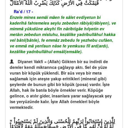
فَيَمْكُثُ فِي الأَرْضِ كَذَلِكَ يَضْرِبُ اللّهُ الأَمْثَالَ
Ra’d / 17 -
Enzele mines semâi mâen fe sâlet evdiyetun bi
kaderihâ fahtemeles seylu zebeden râbiyâ(râbiyen), ve
mimmâ yûkıdûne aleyhi fîn nâribtigâe hılyetin ev
metâın zebedun misluhu, kezâlike yadribullâhul hakka
vel bâtıl(bâtıle), fe emmâz zebedu fe yezhebu cufâen,
ve emmâ mâ yenfaun nâse fe yemkusu fîl ard(ardı),
kezâlike yadrıbullâhul emsâl(emsâle).
Diyanet Vakfi = (Allah) Gökten bir su indirdi de
dereler kendi miktarınca çağlayıp aktı. Sel de yüze
vuran bir köpük yüklendi. Bir süs veya bir meta
sağlamak için ateşte yakıp erittikleri (mineral gibi)
şeylerde de bunun gibi bir köpük (posa) vardır. İşte
Allah, hak ile batıla böyle örnekler verir. Köpüğe
gelince, o atılır gider, insanlara yarar sağlayacak şey
ise yeryüzünde kalır. İşte Allah örnekleri böyle
vermektedir.
لِلَّذِينَ اسْتَجَابُواْ لِرَبِّهِمُ الْحُسْنَى وَالَّذِينَ لَمْ يَسْتَجِيبُواْ
لَهُ لَوْ أَنَّ لَهُم مَّا فِي الأَرْضِ جَمِيعًا وَمِثْلَهُ مَعَهُ لاَفْتَدَوْاْ