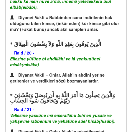
hakku ke men huve a’mâ, innemâ yetezekkeru ûlul
elbâb(elbâbi).
Diyanet Vakfi = Rabbinden sana indirilenin hak
olduğunu bilen kimse, (inkâr eden) kör kimse gibi olur
mu? (Fakat bunu) ancak akıl sahipleri anlar.
الَّذِينَ يُوفُونَ بِعَهْدِ اللّهِ وَلاَ يِنقُضُونَ الْمِيثَاقَ
Ra’d / 20 -
Ellezîne yûfûne bi ahdillâhi ve lâ yenkudûnel
misâk(misâka).
Diyanet Vakfi = Onlar, Allah'ın ahdini yerine
getirenler ve verdikleri sözü bozmayanlardır.
وَالَّذِينَ يَصِلُونَ مَا أَمَرَ اللّهُ بِهِ أَن يُوصَلَ وَيَخْشَوْنَ
رَبَّهُمْ وَيَخَافُونَ سُوءَ الحِسَابِ
Ra’d / 21 -
Vellezîne yasılûne mâ emerallâhu bihî en yûsale ve
yahşevne rabbehum ve yehâfûne sûel hisâb(hisâbi).
Diyanet Vakfi = Onlar Allah'ın gözetilmesini