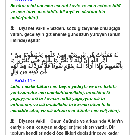
Sevâun minkum men eserrel kavle ve men cehere bihî
ve men huve mustahfin bil leyli ve sâribun bin
nehâr(nehâri).
Diyanet Vakfi = Sizden, sözü gizleyenle onu açığa
vuran, geceleyin gizlenenle gündüzün yürüyen (onun
ilminde) eşittir.
لَهُ مُعَقِّبَاتٌ مِّن بَيْنِ يَدَيْهِ وَمِنْ خَلْفِهِ يَحْفَظُونَهُ مِنْ
أَمْرِ اللّهِ إِنَّ اللّهَ لاَ يُغَيِّرُ مَا بِقَوْمٍ حَتَّى يُغَيِّرُواْ مَا
بِأَنْفُسِهِمْ وَإِذَا أَرَادَ اللّهُ بِقَوْمٍ سُوءًا فَلاَ مَرَدَّ لَهُ وَمَا لَهُم
مِّن دُونِهِ مِن وَالٍ
Ra’d / 11 -
Lehu muakkibâtun min beyni yedeyhi ve min halfihî
yahfezûnehu min emrillâh(emrillâhi), innallâhe lâ
yugayyiru mâ bi kavmin hattâ yugayyirû mâ bi
enfusihim, ve izâ erâdallâhu bi kavmin sûen fe lâ
meredde lehu, ve mâ lehum min dûnihî min vâl(vâlin).
Diyanet Vakfi = Onun önünde ve arkasında Allah'ın
emriyle onu koruyan takipçiler (melekler) vardır. Bir
toplum kendilerindeki özellikleri değiştirinceye kadar