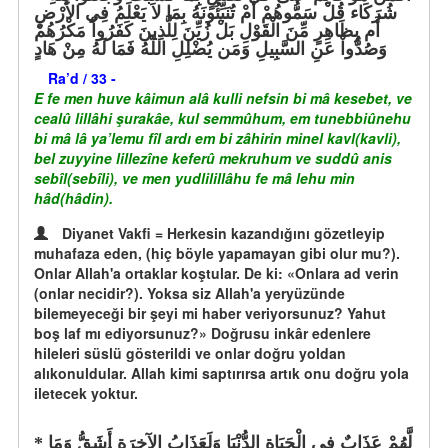
شُرَكَاء قُلْ سَمُّوهُمْ أَمْ تُنَبِّئُونَهُ بِمَا لاَ يَعْلَمُ فِي الأَرْضِ
أَم بِظَاهِرٍ مِّنَ الْقَوْلِ بَلْ زُيِّنَ لِلَّذِينَ كَفَرُواْ مَكْرُهُمْ
وَصُدُّواْ عَنِ السَّبِيلِ وَمَن يُضْلِلِ اللّهُ فَمَا لَهُ مِنْ هَادٍ
Ra’d / 33 -
E fe men huve kâimun alâ kulli nefsin bi mâ kesebet, ve
cealû lillâhi şurakâe, kul semmûhum, em tunebbiûnehu
bi mâ lâ ya’lemu fîl ardı em bi zâhirin minel kavl(kavli),
bel zuyyine lillezîne keferû mekruhum ve suddû anis
sebîl(sebîli), ve men yudlilillâhu fe mâ lehu min
hâd(hâdin).
Diyanet Vakfi = Herkesin kazandığını gözetleyip
muhafaza eden, (hiç böyle yapamayan gibi olur mu?).
Onlar Allah'a ortaklar koştular. De ki: «Onlara ad verin
(onlar necidir?). Yoksa siz Allah'a yeryüzünde
bilemeyeceği bir şeyi mi haber veriyorsunuz? Yahut
boş laf mı ediyorsunuz?» Doğrusu inkâr edenlere
hileleri süslü gösterildi ve onlar doğru yoldan
alıkonuldular. Allah kimi saptırırsa artık onu doğru yola
iletecek yoktur.
لَّهُمْ عَذَابٌ فِي الْحَيَاةِ الدُّنْيَا وَلَعَذَابُ الآخِرَةِ أَشَقُّ وَمَا