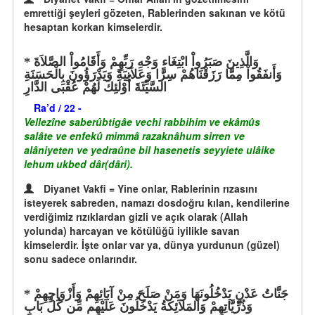
emrettiği şeyleri gözeten, Rablerinden sakınan ve kötü
hesaptan korkan kimselerdir.
وَالَّذِينَ صَبَرُواْ ابْتِغَاء وَجْهِ رَبِّهِمْ وَأَقَامُواْ الصَّلاَةَ
وَأَنفَقُواْ مِمَّا رَزَقْنَاهُمْ سِرًّا وَعَلاَنِيَةً وَيَدْرَؤُونَ بِالْحَسَنَةِ
السَّيِّئَةَ أُوْلَئِكَ لَهُمْ عُقْبَى الدَّارِ
Ra’d / 22 -
Vellezîne saberûbtigâe vechi rabbihim ve ekâmûs
salâte ve enfekû mimmâ razaknâhum sirren ve
alâniyeten ve yedraûne bil hasenetis seyyiete ulâike
lehum ukbed dâr(dâri).
Diyanet Vakfi = Yine onlar, Rablerinin rızasını
isteyerek sabreden, namazı dosdoğru kılan, kendilerine
verdiğimiz rızıklardan gizli ve açık olarak (Allah
yolunda) harcayan ve kötülüğü iyilikle savan
kimselerdir. İşte onlar var ya, dünya yurdunun (güzel)
sonu sadece onlarındır.
جَنَّاتُ عَدْنٍ يَدْخُلُونَهَا وَمَنْ صَلَحَ مِنْ آبَائِهِمْ وَأَزْوَاجِهِمْ
وَذُرِّيَّاتِهِمْ وَالمَلاَئِكَةُ يَدْخُلُونَ عَلَيْهِم مِّن كُلِّ بَابٍ