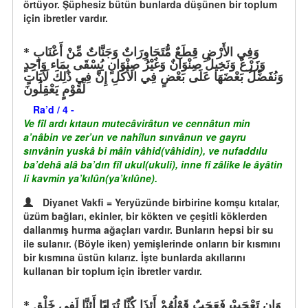
örtüyor. Şüphesiz bütün bunlarda düşünen bir toplum
için ibretler vardır.
وَفِي الأَرْضِ قِطَعٌ مُّتَجَاوِرَاتٌ وَجَنَّاتٌ مِّنْ أَعْنَابٍ
وَزَرْعٌ وَنَخِيلٌ صِنْوَانٌ وَغَيْرُ صِنْوَانٍ يُسْقَى بِمَاء وَاحِدٍ
وَنُفَضِّلُ بَعْضَهَا عَلَى بَعْضٍ فِي الأُكُلِ إِنَّ فِي ذَلِكَ لَآيَاتٍ
لِّقَوْمٍ يَعْقِلُونَ
Ra’d / 4 -
Ve fîl ardı kıtaun mutecâvirâtun ve cennâtun min
a’nâbin ve zer’un ve nahîlun sınvânun ve gayru
sınvânin yuskâ bi mâin vâhid(vâhidin), ve nufaddılu
ba’dehâ alâ ba’dın fîl ukul(ukuli), inne fî zâlike le âyâtin
li kavmin ya’kılûn(ya’kılûne).
Diyanet Vakfi = Yeryüzünde birbirine komşu kıtalar,
üzüm bağları, ekinler, bir kökten ve çeşitli köklerden
dallanmış hurma ağaçları vardır. Bunların hepsi bir su
ile sulanır. (Böyle iken) yemişlerinde onların bir kısmını
bir kısmına üstün kılarız. İşte bunlarda akıllarını
kullanan bir toplum için ibretler vardır.
وَإِن تَعْجَبْ فَعَجَبٌ قَوْلُهُمْ أَئِذَا كُنَّا تُرَابًا أَئِنَّا لَفِي خَلْقٍ