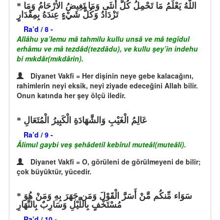
اللّهُ يَعْلَمُ مَا تَحْمِلُ كُلُّ أُنثَى وَمَا تَغِيضُ الأَرْحَامُ وَمَا
تَزْدَادُ وَكُلُّ شَيْءٍ عِندَهُ بِمِقْدَارٍ
Ra’d / 8 -
Allâhu ya’lemu mâ tahmilu kullu unsâ ve mâ tegîdul
erhâmu ve mâ tezdâd(tezdâdu), ve kullu şey’in indehu
bi mıkdâr(mıkdârin).
Diyanet Vakfi = Her dişinin neye gebe kalacağını,
rahimlerin neyi eksik, neyi ziyade edeceğini Allah bilir.
Onun katında her şey ölçü iledir.
عَالِمُ الْغَيْبِ وَالشَّهَادَةِ الْكَبِيرُ الْمُتَعَالِ
Ra’d / 9 -
Âlimul gaybi veş şehâdetil kebîrul muteâl(muteâli).
Diyanet Vakfi = O, görüleni de görülmeyeni de bilir;
çok büyüktür, yücedir.
سَوَاء مِّنكُم مَّنْ أَسَرَّ الْقَوْلَ وَمَن جَهَرَ بِهِ وَمَنْ هُوَ
مُسْتَخْفٍ بِاللَّيْلِ وَسَارِبٌ بِالنَّهَارِ
Ra’d / 10 -