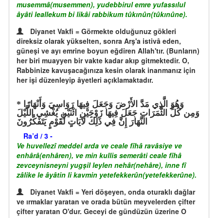
musemmâ(musemmen), yudebbirul emre yufassılul
âyâti leallekum bi likâi rabbikum tûkınûn(tûkınûne).
Diyanet Vakfi = Görmekte olduğunuz gökleri
direksiz olarak yükselten, sonra Arş'a istivâ eden,
güneşi ve ayı emrine boyun eğdiren Allah'tır. (Bunların)
her biri muayyen bir vakte kadar akıp gitmektedir. O,
Rabbinize kavuşacağınıza kesin olarak inanmanız için
her işi düzenleyip âyetleri açıklamaktadır.
وَهُوَ الَّذِي مَدَّ الأَرْضَ وَجَعَلَ فِيهَا رَوَاسِيَ وَأَنْهَارًا
وَمِن كُلِّ الثَّمَرَاتِ جَعَلَ فِيهَا زَوْجَيْنِ اثْنَيْنِ يُغْشِي اللَّيْلَ
النَّهَارَ إِنَّ فِي ذَلِكَ لَآيَاتٍ لِّقَوْمٍ يَتَفَكَّرُونَ
Ra’d / 3 -
Ve huvellezî meddel arda ve ceale fîhâ ravâsiye ve
enhârâ(enhâren), ve min kullis semerâti ceale fîhâ
zevceynisneyni yugşil leylen nehâr(nehâre), inne fî
zâlike le âyâtin li kavmin yetefekkerûn(yetefekkerûne).
Diyanet Vakfi = Yeri döşeyen, onda oturaklı dağlar
ve ırmaklar yaratan ve orada bütün meyvelerden çifter
çifter yaratan O'dur. Geceyi de gündüzün üzerine O