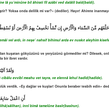
ne lâ yu’minûne bil âhirati fîl azâbi ved dalâlil baîd(baîdi).
iştir? Yoksa onda delilik mi var?» (dediler). Hayır! Ahirete inanmaya
َرْضِ إِن نَّشَأْ نَخْسِفْ بِهِمُ الْأَرْضَ أَوْ نُسْقِطْ عَلَيْهِمْ كِسَفًا مِّنَ السَّمَاء إ
i vel ardı, in neşe’ nahsif bihimul arda ev nuskıt aleyhim kisefen 
ından kuşatan gökyüzünü ve yeryüzünü görmediler mi? Dilesek, onlar
a bir ibret vardır.
َهُ الْحَدِيدَ
 cibâlu evvibî meahu vet tayra, ve elennâ lehul hadîd(hadîde).
nlük verdik. «Ey dağlar ve kuşlar! Onunla beraber tesbih edin» de
ا تَعْمَلُونَ بَصِيرٌ
lihâ(sâlihan), innî bimâ tamelûne basîr(basîrun).