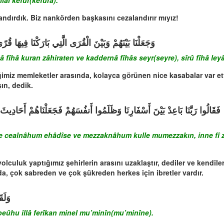
lâl kefûr(kefûra).
landırdık. Biz nankörden başkasını cezalandırır mıyız!
َرْنَا فِيهَا السَّيْرَ سِيرُوا فِيهَا لَيَالِيَ وَأَيَّامًا آمِنِينَ
 fîhâ kuran zâhiraten ve kaddernâ fîhâs seyr(seyre), sîrû fîhâ le
rdiğimiz memleketler arasında, kolayca görünen nice kasabalar var 
ın, dedik.
أَحَادِيثَ وَمَزَّقْنَاهُمْ كُلَّ مُمَزَّقٍ إِنَّ فِي ذَلِكَ لَآيَاتٍ لِّكُلِّ صَبَّارٍ شَكُورٍ
 cealnâhum ehâdîse ve mezzaknâhum kulle mumezzakın, inne fî zâli
uluk yaptığımız şehirlerin arasını uzaklaştır, dediler ve kendilerine
a, çok sabreden ve çok şükreden herkes için ibretler vardır.
نِينَ
eûhu illâ ferîkan minel mu’minîn(mu’minîne).