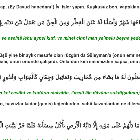
yap. (Ey Davud hanedanı!) İyi işler yapın. Kuşkusuz ben, yaptıkları
نَ الْقِطْرِ وَمِنَ الْجِنِّ مَن يَعْمَلُ بَيْنَ يَدَيْهِ بِإِذْنِ رَبِّهِ وَمَن يَزِغْ مِنْهُم
e eselnâ lehu aynel kıtri, ve minel cinni men ya’melu beyne yede
üşü yine bir aylık mesafe olan rüzgârı da Süleyman'a (onun emrine)
ısmı, onun önünde çalışırdı. Onlardan kim emrimizden sapsa, ona ale
ِ وَقُدُورٍ رَّاسِيَاتٍ اعْمَلُوا آلَ دَاوُودَ شُكْرًا وَقَلِيلٌ مِّنْ عِبَادِيَ الشَّكُ
kel cevâbi ve kudûrin râsiyâtin, i’melû âle dâvûde şukrâ(şukran),
n, havuzlar kadar (geniş) leğenlerden, sabit kazanlardan ne dilers
ْضِ تَأْكُلُ مِنسَأَتَهُ فَلَمَّا خَرَّ تَبَيَّنَتِ الْجِنُّ أَن لَّوْ كَانُوا يَعْلَمُونَ الْغَيْبَ 