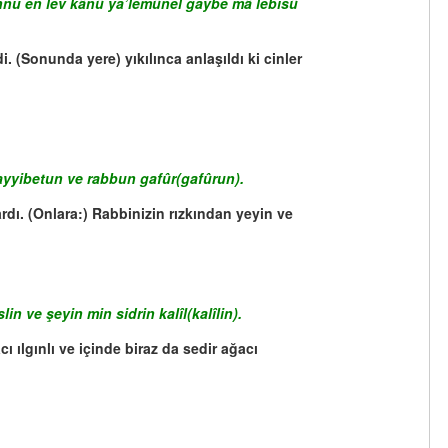
innu en lev kânû ya’lemûnel gaybe mâ lebisû
(Sonunda yere) yıkılınca anlaşıldı ki cinler
tayyibetun ve rabbun gafûr(gafûrun).
ardı. (Onlara:) Rabbinizin rızkından yeyin ve
 ve şeyin min sidrin kalîl(kalîlin).
ı ılgınlı ve içinde biraz da sedir ağacı