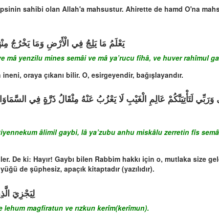
psinin sahibi olan Allah'a mahsustur. Ahirette de hamd O'na mahsu
اء وَمَا يَعْرُجُ فِيهَا وَهُوَ الرَّحِيمُ الْغَفُورُ
ve mâ yenzilu mines semâi ve mâ ya’rucu fîhâ, ve huver rahîmul ga
ineni, oraya çıkanı bilir. O, esirgeyendir, bağışlayandır.
e’tiyennekum âlimil gaybi, lâ ya’zubu anhu miskâlu zerretin fîs semâvâ
er. De ki: Hayır! Gaybı bilen Rabbim hakkı için o, mutlaka size gel
ğü de şüphesiz, apaçık kitaptadır (yazılıdır).
َرِزْقٌ كَرِيمٌ
ke lehum magfiratun ve rızkun kerîm(kerîmun).