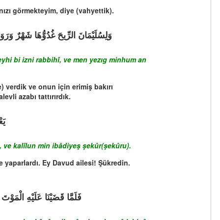
nızı görmekteyim, diye (vahyettik).
ْ عَنْ أَمْرِنَا نُذِقْهُ مِنْ عَذَابِ السَّعِيرِ
yhi bi izni rabbihî, ve men yezıg minhum an
 verdik ve onun için erimiş bakırı
vli azabı tattırırdık.
ورُ
 ve kalîlun min ibâdiyeş şekûr(şekûru).
e yaparlardı. Ey Davud ailesi! Şükredin.
مَا لَبِثُوا فِي الْعَذَابِ الْمُهِينِ