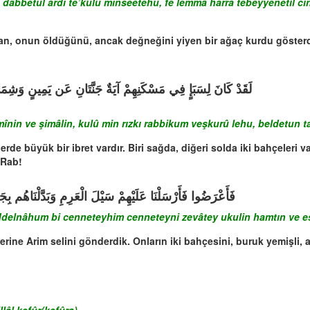
 dâbbetul ardı te’kulu minseetehu, fe lemmâ harra tebeyyenetil c
, onun öldüğünü, ancak değneğini yiyen bir ağaç kurdu gösterdi. 
وا مِن رِّزْقِ رَبِّكُمْ وَاشْكُرُوا لَهُ بَلْدَةٌ طَيِّبَةٌ وَرَبٌّ غَفُورٌ
înin ve şimâlin, kulû min rızkı rabbikum veşkurû lehu, beldetun 
de büyük bir ibret vardır. Biri sağda, diğeri solda iki bahçeleri v
 Rab!
ْ جَنَّتَيْنِ ذَوَاتَى أُكُلٍ خَمْطٍ وَأَثْلٍ وَشَيْءٍ مِّن سِدْرٍ قَلِيلٍ
ddelnâhum bi cenneteyhim cenneteyni zevâtey ukulin hamtın ve eslin
rine Arim selini gönderdik. Onların iki bahçesini, buruk yemişli, ac