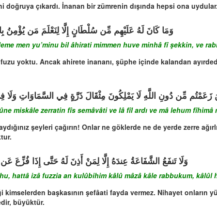
ni doğruya çıkardı. İnanan bir zümrenin dışında hepsi ona uydular
ِرَةِ مِمَّنْ هُوَ مِنْهَا فِي شَكٍّ وَرَبُّكَ عَلَى كُلِّ شَيْءٍ حَفِيظٌ
’leme men yu’minu bil âhirati mimmen huve minhâ fî şekkin, ve rabb
üfuzu yoktu. Ancak ahirete inananı, şüphe içinde kalandan ayırdedip
ذَرَّةٍ فِي السَّمَاوَاتِ وَلَا فِي الْأَرْضِ وَمَا لَهُمْ فِيهِمَا مِن شِرْكٍ وَمَا لَهُ
ûne miskâle zerratin fîs semâvâti ve lâ fîl ardı ve mâ lehum fîhimâ
aydığınız şeyleri çağırın! Onlar ne göklerde ne de yerde zerre ağırl
tur.
لُوبِهِمْ قَالُوا مَاذَا قَالَ رَبُّكُمْ قَالُوا الْحَقَّ وَهُوَ الْعَلِيُّ الْكَبِيرُ
ehu, hattâ izâ fuzzia an kulûbihim kâlû mâzâ kâle rabbukum, kâlûl h
iği kimselerden başkasının şefâati fayda vermez. Nihayet onların y
dir, büyüktür.