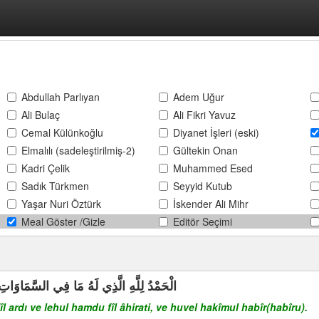
Abdullah Parlıyan
Adem Uğur
Ali Bulaç
Ali Fikri Yavuz
Cemal Külünkoğlu
Diyanet İşleri (eski)
Elmalılı (sadeleştirilmiş-2)
Gültekin Onan
Kadri Çelik
Muhammed Esed
Sadık Türkmen
Seyyid Kutub
Yaşar Nuri Öztürk
İskender Ali Mihr
Meal Göster /Gizle
Editör Seçimi
ْحَمْدُ فِي الْآخِرَةِ وَهُوَ الْحَكِيمُ الْخَبِيرُ
îl ardı ve lehul hamdu fîl âhirati, ve huvel hakîmul habîr(habîru).