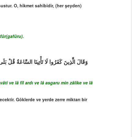
stur. O, hikmet sahibidir, (her şeyden)
fûr(gafûru).
ti ve lâ fîl ardı ve lâ asgaru min zâlike ve lâ
ecektir. Göklerde ve yerde zerre miktarı bir