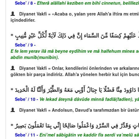
Sebe’ / 8 -
Efterâ alâllahi keziben em bihî cinnetun, belillezî
Diyanet Vakfi = «Acaba o, yalan yere Allah'a iftira mı etm
içindedirler.
أَفَلَمْ يَرَوْا إِلَى مَا بَيْنَ أَيْدِيهِمْ وَمَا خَلْفَهُم مِّنَ السَّمَاء وَالْأ
Sebe’ / 9 -
E fe lem yerav ilâ mâ beyne eydîhim ve mâ halfehum mines semâ
abdin munîb(munîbin).
Diyanet Vakfi = Onlar, kendilerini önlerinden ve arkalar
gökten bir parça indiririz. Allah'a yönelen herbir kul için bund
وَلَقَدْ آتَيْنَا دَاوُودَ مِنَّا فَضْلًا يَا جِبَالُ أَوِّبِي مَعَهُ وَالطَّيْرَ وَأَلَنَّا ل
Sebe’ / 10 -
Ve lekad âteynâ dâvûde minnâ fadlâ(fadlen), yâ
Diyanet Vakfi = Andolsun, Davud'a tarafımızdan bir üstü
أَنِ اعْمَلْ سَابِغَاتٍ وَقَدِّرْ فِي السَّرْدِ وَاعْمَلُوا صَالِحًا إِنِّي بِمَ
Sebe’ / 11 -
Eni’mel sâbigâtin ve kaddir fîs serdi va’melû sâ