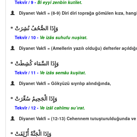
Tekvîr / 9 -
Bi eyyi zenbin kutilet.
Diyanet Vakfi = (8-9) Diri diri toprağa gömülen kıza, h
وَإِذَا الصُّحُفُ نُشِرَتْ
Tekvîr / 10 -
Ve izâs suhufu nuşirat.
Diyanet Vakfi = (Amellerin yazılı olduğu) defterler açıldığ
وَإِذَا السَّمَاء كُشِطَتْ
Tekvîr / 11 -
Ve izâs semâu kuşitat.
Diyanet Vakfi = Gökyüzü sıyrılıp alındığında,
وَإِذَا الْجَحِيمُ سُعِّرَتْ
Tekvîr / 12 -
Ve izâl cahîmu su’ırat.
Diyanet Vakfi = (12-13) Cehennem tutuşturulduğunda ve c
وَإِذَا الْجَنَّةُ أُزْلِفَتْ