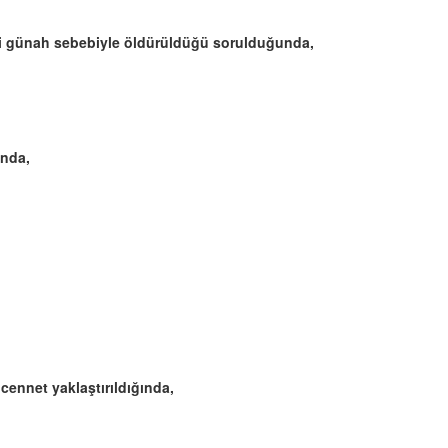
angi günah sebebiyle öldürüldüğü sorulduğunda,
ında,
ennet yaklaştırıldığında,