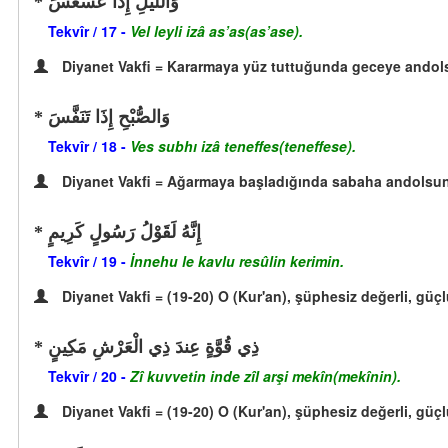
وَاللَّيْلِ إِذَا عَسْعَسَ
Tekvîr / 17 -
Vel leyli izâ as’as(as’ase).
Diyanet Vakfi = Kararmaya yüz tuttuğunda geceye andol
وَالصُّبْحِ إِذَا تَنَفَّسَ
Tekvîr / 18 -
Ves subhı izâ teneffes(teneffese).
Diyanet Vakfi = Ağarmaya başladığında sabaha andolsun
إِنَّهُ لَقَوْلُ رَسُولٍ كَرِيمٍ
Tekvîr / 19 -
İnnehu le kavlu resûlin kerimin.
Diyanet Vakfi = (19-20) O (Kur'an), şüphesiz değerli, güçlü 
ذِي قُوَّةٍ عِندَ ذِي الْعَرْشِ مَكِينٍ
Tekvîr / 20 -
Zî kuvvetin inde zîl arşi mekîn(mekînin).
Diyanet Vakfi = (19-20) O (Kur'an), şüphesiz değerli, güçlü 