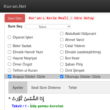
Kur-an.Net
Geri Dön
Kur'an-ı Kerim Meali
/
Sûre Detay
Sure Seç
Abdulbaki Gölpınarlı
Diyanet İşleri
Ahmet Varol
Bekir Sadak
Celal Yıldırım
Elmalılı Hamdi Yazır
Elmalılı (sadeleştirilmiş)
Hayrat Neşriyat
İbni Kesir
Ömer Öngüt
Şaban Piriş
Tefhim-ul Kuran
Ümit Şimşek
Arapça Göster /Gizle
Okunuşu Göster /Gizle
Ayetler
Sesli Süre Dinleme
Tefsir
إِذَا الشَّمْسُ كُوِّرَتْ
Tekvîr / 1 -
İzâş şemsu kuvvirat.