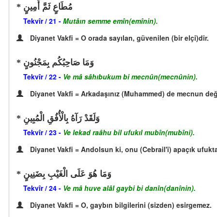
مُطَاعٍ ثَمَّ أَمِينٍ
Tekvîr / 21 -
Mutâın semme emîn(emînin).
Diyanet Vakfi = O orada sayılan, güvenilen (bir elçi)dir.
وَمَا صَاحِبُكُم بِمَجْنُونٍ
Tekvîr / 22 -
Ve mâ sâhıbukum bi mecnûn(mecnûnin).
Diyanet Vakfi = Arkadaşınız (Muhammed) de mecnun deği
وَلَقَدْ رَآهُ بِالْأُفُقِ الْمُبِينِ
Tekvîr / 23 -
Ve lekad raâhu bil ufukıl mubîn(mubîni).
Diyanet Vakfi = Andolsun ki, onu (Cebrail'i) apaçık ufukt
وَمَا هُوَ عَلَى الْغَيْبِ بِضَنِينٍ
Tekvîr / 24 -
Ve mâ huve alâl gaybi bi danîn(danînin).
Diyanet Vakfi = O, gaybın bilgilerini (sizden) esirgemez.