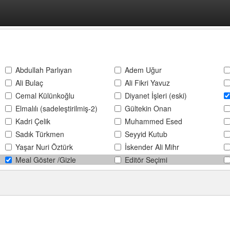
Abdullah Parlıyan
Adem Uğur
Ali Bulaç
Ali Fikri Yavuz
Cemal Külünkoğlu
Diyanet İşleri (eski)
Elmalılı (sadeleştirilmiş-2)
Gültekin Onan
Kadri Çelik
Muhammed Esed
Sadık Türkmen
Seyyid Kutub
Yaşar Nuri Öztürk
İskender Ali Mihr
Meal Göster /Gizle
Editör Seçimi