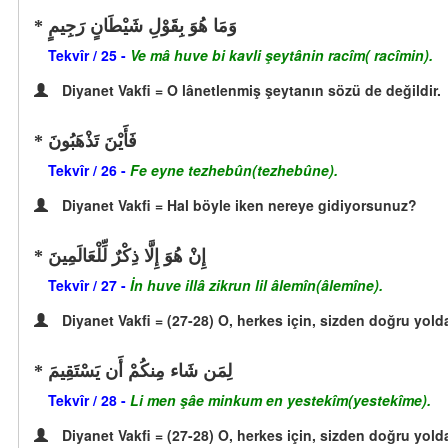
وَمَا هُوَ بِقَوْلِ شَيْطَانٍ رَجِيمٍ
Tekvîr / 25 -
Ve mâ huve bi kavli şeytânin racîm( racîmin).
Diyanet Vakfi = O lânetlenmiş şeytanın sözü de değildir.
فَأَيْنَ تَذْهَبُونَ
Tekvîr / 26 -
Fe eyne tezhebûn(tezhebûne).
Diyanet Vakfi = Hal böyle iken nereye gidiyorsunuz?
إِنْ هُوَ إِلَّا ذِكْرٌ لِّلْعَالَمِينَ
Tekvîr / 27 -
İn huve illâ zikrun lil âlemîn(âlemîne).
Diyanet Vakfi = (27-28) O, herkes için, sizden doğru yolda
لِمَن شَاء مِنكُمْ أَن يَسْتَقِيمَ
Tekvîr / 28 -
Li men şâe minkum en yestekîm(yestekîme).
Diyanet Vakfi = (27-28) O, herkes için, sizden doğru yolda