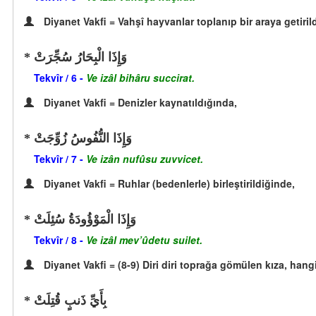
Diyanet Vakfi = Vahşî hayvanlar toplanıp bir araya getiril
وَإِذَا الْبِحَارُ سُجِّرَتْ
Tekvîr / 6 -
Ve izâl bihâru succirat.
Diyanet Vakfi = Denizler kaynatıldığında,
وَإِذَا النُّفُوسُ زُوِّجَتْ
Tekvîr / 7 -
Ve izân nufûsu zuvvicet.
Diyanet Vakfi = Ruhlar (bedenlerle) birleştirildiğinde,
وَإِذَا الْمَوْؤُودَةُ سُئِلَتْ
Tekvîr / 8 -
Ve izâl mev’ûdetu suilet.
Diyanet Vakfi = (8-9) Diri diri toprağa gömülen kıza, h
بِأَيِّ ذَنبٍ قُتِلَتْ