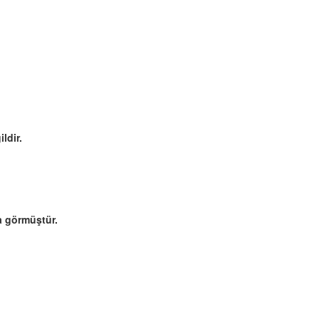
ldir.
a görmüştür.