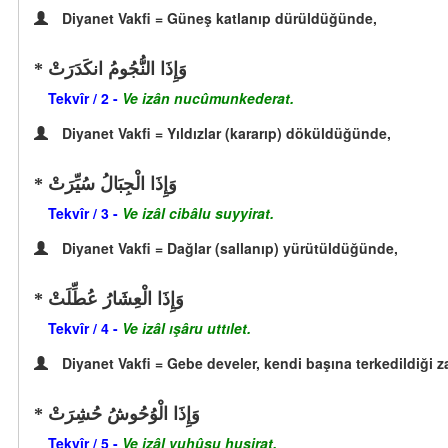
Diyanet Vakfi = Güneş katlanıp dürüldüğünde,
وَإِذَا النُّجُومُ انكَدَرَتْ
Tekvîr / 2 -
Ve izân nucûmunkederat.
Diyanet Vakfi = Yıldızlar (kararıp) döküldüğünde,
وَإِذَا الْجِبَالُ سُيِّرَتْ
Tekvîr / 3 -
Ve izâl cibâlu suyyirat.
Diyanet Vakfi = Dağlar (sallanıp) yürütüldüğünde,
وَإِذَا الْعِشَارُ عُطِّلَتْ
Tekvîr / 4 -
Ve izâl ışâru uttılet.
Diyanet Vakfi = Gebe develer, kendi başına terkedildiği 
وَإِذَا الْوُحُوشُ حُشِرَتْ
Tekvîr / 5 -
Ve izâl vuhûşu huşirat.