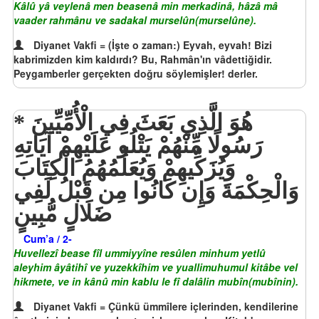
Kâlû yâ veylenâ men beasenâ min merkadinâ, hâzâ mâ
vaader rahmânu ve sadakal murselûn(murselûne).
Diyanet Vakfi = (İşte o zaman:) Eyvah, eyvah! Bizi
kabrimizden kim kaldırdı? Bu, Rahmân'ın vâdettiğidir.
Peygamberler gerçekten doğru söylemişler! derler.
هُوَ الَّذِي بَعَثَ فِي الْأُمِّيِّينَ
رَسُولًا مِّنْهُمْ يَتْلُو عَلَيْهِمْ آيَاتِهِ
وَيُزَكِّيهِمْ وَيُعَلِّمُهُمُ الْكِتَابَ
وَالْحِكْمَةَ وَإِن كَانُوا مِن قَبْلُ لَفِي
ضَلَالٍ مُّبِينٍ
Cum’a / 2-
Huvellezî bease fîl ummiyyîne resûlen minhum yetlû
aleyhim âyâtihî ve yuzekkîhim ve yuallimuhumul kitâbe vel
hikmete, ve in kânû min kablu le fî dalâlin mubîn(mubînin).
Diyanet Vakfi = Çünkü ümmîlere içlerinden, kendilerine