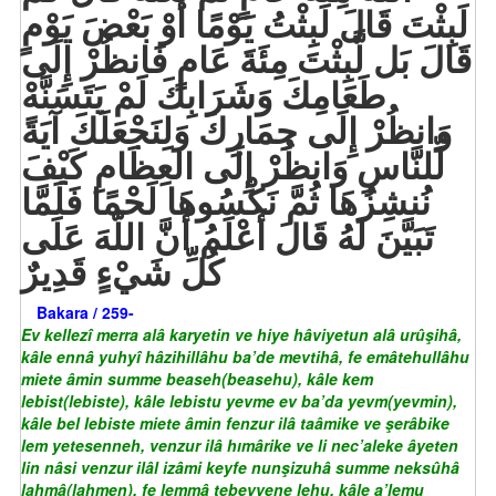
لَبِثْتَ قَالَ لَبِثْتُ يَوْمًا أَوْ بَعْضَ يَوْمٍ
قَالَ بَل لَّبِثْتَ مِئَةَ عَامٍ فَانظُرْ إِلَى
طَعَامِكَ وَشَرَابِكَ لَمْ يَتَسَنَّهْ
وَانظُرْ إِلَى حِمَارِكَ وَلِنَجْعَلَكَ آيَةً
لِّلنَّاسِ وَانظُرْ إِلَى العِظَامِ كَيْفَ
نُنشِزُهَا ثُمَّ نَكْسُوهَا لَحْمًا فَلَمَّا
تَبَيَّنَ لَهُ قَالَ أَعْلَمُ أَنَّ اللّهَ عَلَى
كُلِّ شَيْءٍ قَدِيرٌ
Bakara / 259-
Ev kellezî merra alâ karyetin ve hiye hâviyetun alâ urûşihâ,
kâle ennâ yuhyî hâzihillâhu ba’de mevtihâ, fe emâtehullâhu
miete âmin summe beaseh(beasehu), kâle kem
lebist(lebiste), kâle lebistu yevme ev ba’da yevm(yevmin),
kâle bel lebiste miete âmin fenzur ilâ taâmike ve şerâbike
lem yetesenneh, venzur ilâ hımârike ve li nec’aleke âyeten
lin nâsi venzur ilâl izâmi keyfe nunşizuhâ summe neksûhâ
lahmâ(lahmen), fe lemmâ tebeyyene lehu, kâle a’lemu