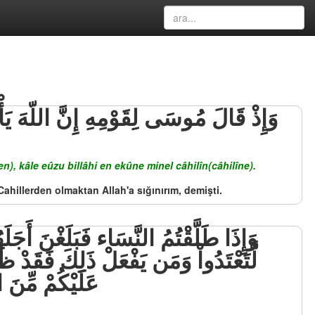
, kâle eûzu billâhi en ekûne minel câhilîn(câhilîne).
ahillerden olmaktan Allah'a sığınırım, demişti.
لَّتَعْتَدُواْ وَمَن يَفْعَلْ ذَلِكَ فَقَدْ ظَ
عَلَيْكُمْ مِّنَ ا