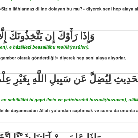
izin ilâhlarınızı diline dolayan bu mu?» diyerek seni hep alaya alır
وَإِذَا رَأَوْكَ إِن يَتَّخِذُونَكَ إِل
en), e hâzâllezî beasallâhu resûlâ(resûlen).
gamber olarak gönderdiği!» diyerek hep seni alaya alıyorlar.
le an sebîlillâhi bi gayri ilmin ve yettehızehâ huzuvâ(huzuven), u
 delile dayanmadan Allah yolundan saptırmak ve sonra da onunla alay
وَإِذَا عَلِمَ مِنْ آيَاتِنَا شَيْئًا اتَّ