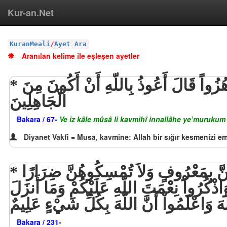
Kur-an.Net
KuranMeali
/
Ayet Ara
Aranılan kelime ile eşleşen ayetler
وَإِذْ قَالَ مُوسَى لِقَوْمِهِ إِنَّ اللّهَ يَأْمُرُكُمْ أَنْ تَذْبَحُواْ بَقَرَةً قَالُواْ أَتَتَّخِذُنَا هُزُواً قَالَ أَعُوذُ بِاللّهِ أَنْ أَكُونَ مِنَ
الْجَاهِلِينَ
Bakara / 67-
Ve iz kâle mûsâ li kavmihî innallâhe ye’murukum 
Diyanet Vakfi = Musa, kavmine: Allah bir sığır kesmenizi em
وَإِذَا طَلَّقْتُمُ النَّسَاء فَبَلَغْنَ أَجَلَهُنَّ فَأَمْسِكُوهُنَّ بِمَعْرُوفٍ أَوْ سَرِّحُوهُنَّ بِمَعْرُوفٍ وَلاَ تُمْسِكُوهُنَّ ضِرَارًا
وَاذْكُرُواْ نِعْمَتَ اللّهِ عَلَيْكُمْ وَمَا أَنزَلَ
ّهَ وَاعْلَمُواْ أَنَّ اللّهَ بِكُلِّ شَيْءٍ عَلِيمٌ
Bakara / 231-