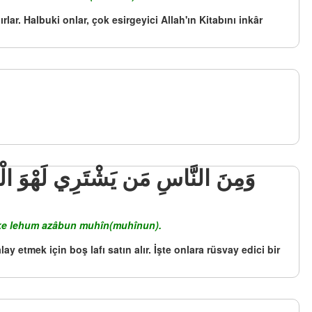
lar. Halbuki onlar, çok esirgeyici Allah'ın Kitabını inkâr
lâike lehum azâbun muhîn(muhînun).
 etmek için boş lafı satın alır. İşte onlara rüsvay edici bir