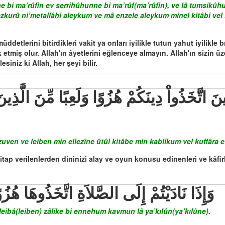
bi ma’rûfin ev serrihûhunne bi ma’rûf(ma’rûfin), ve lâ tumsikûhunn
ezkurû ni’metallâhi aleykum ve mâ enzele aleykum minel kitâbi vel 
detlerini bitirdikleri vakit ya onları iyilikle tutun yahut iyilikle 
iş olur. Allah'ın âyetlerini eğlenceye almayın. Allah'ın sizin üzer
esiniz ki Allah, her şeyi bilir.
uven ve leiben min ellezîne ûtûl kitâbe min kablikum vel kuffâra 
tap verilenlerden dininizi alay ve oyun konusu edinenleri ve kâfir
وَإِذَا نَادَيْتُمْ إِلَى الصَّلاَةِ اتَّخَذُوهَا هُزُوًا
eibâ(leiben) zâlike bi ennehum kavmun lâ ya’kılûn(ya’kılûne).