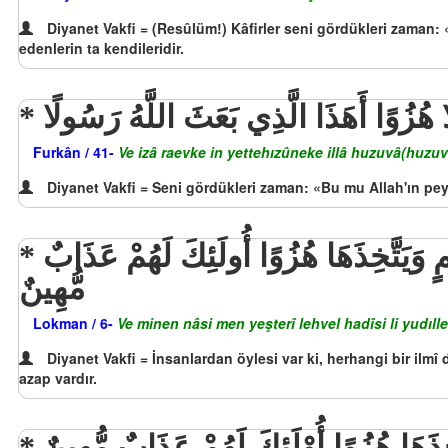
Diyanet Vakfi = (Resûlüm!) Kâfirler seni gördükleri zaman: «S
edenlerin ta kendileridir.
َّا هُزُوًا أَهَذَا الَّذِي بَعَثَ اللَّهُ رَسُولًا
Furkân / 41-
Ve izâ raevke in yettehızûneke illâ huzuvâ(huzuv
Diyanet Vakfi = Seni gördükleri zaman: «Bu mu Allah'ın pey
وَمِنَ النَّاسِ مَن يَشْتَرِي لَهْوَ الْحَدِيثِ لِيُضِلَّ عَن سَبِيلِ اللَّهِ بِغَيْرِ عِلْمٍ وَيَتَّخِذَهَا هُزُوًا أُولَئِكَ لَهُمْ عَذَابٌ
مُّهِينٌ
Lokman / 6-
Ve minen nâsi men yeşterî lehvel hadîsi li yudıl
Diyanet Vakfi = İnsanlardan öylesi var ki, herhangi bir ilmî
azap vardır.
خَذَهَا هُزُوًا أُوْلَئِكَ لَهُمْ عَذَابٌ مُّهِينٌ