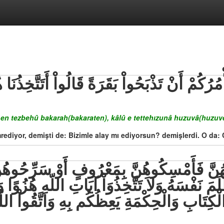
en tezbehû bakarah(bakaraten), kâlû e tettehızunâ huzuvâ(huzuven)
rediyor, demişti de: Bizimle alay mı ediyorsun? demişlerdi. O da: C
لَمَ نَفْسَهُ وَلاَ تَتَّخِذُوَاْ آيَاتِ اللّهِ هُزُوًا 
لْكِتَابِ وَالْحِكْمَةِ يَعِظُكُم بِهِ وَاتَّقُواْ الل