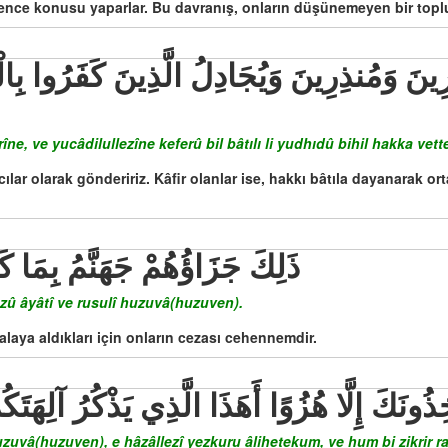
lence konusu yaparlar. Bu davranış, onların düşünemeyen bir topl
îne, ve yucâdilullezîne keferû bil bâtılı li yudhıdû bihil hakka v
cılar olarak göndeririz. Kâfir olanlar ise, hakkı bâtıla dayanarak or
ذَلِكَ جَزَاؤُهُمْ جَهَنَّمُ بِمَا 
û âyâtî ve rusulî huzuvâ(huzuven).
i alaya aldıkları için onların cezası cehennemdir.
خِذُونَكَ إِلَّا هُزُوًا أَهَذَا الَّذِي يَذْكُرُ آلِهَ
huzuvâ(huzuven), e hâzâllezî yezkuru âlihetekum, ve hum bi zikrir 