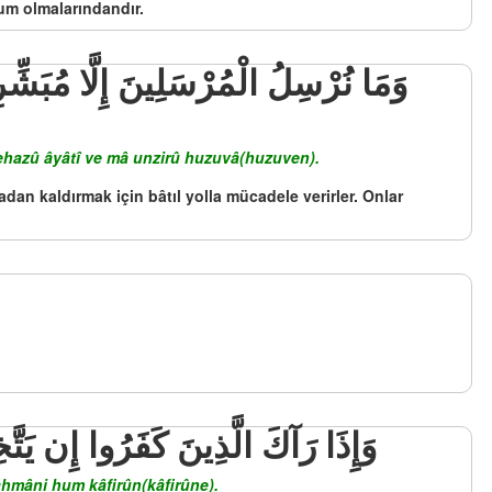
um olmalarındandır.
ettehazû âyâtî ve mâ unzirû huzuvâ(huzuven).
tadan kaldırmak için bâtıl yolla mücadele verirler. Onlar
وَإِذَا رَآكَ الَّذِينَ كَفَرُوا إِن يَتَّ
rahmâni hum kâfirûn(kâfirûne).