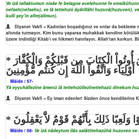
Ve izâ tallaktumun nisâe fe belagne ecelehunne fe emsikûhunne 
nefseh(nefsehu), ve lâ tettehızû âyâtillâhi huzuvâ(huzuven), v
kulli şey’in alîm(alîmun).
Diyanet Vakfi = Kadınları boşadığınız ve onlar da bekleme müd
altında tutmayın. Kim bunu yaparsa muhakkak kendine kötülük etm
üzere indirdiği Kitab'ı ve hikmeti hatırlayın. Allah'tan korkun. Bil
يَا أَيُّهَا الَّذِينَ آمَنُواْ لاَ تَتَّخِذُواْ الَّذِينَ اتَّخَذُواْ دِينَكُمْ هُزُوًا وَلَعِبًا مِّنَ الَّذِينَ أُوتُواْ الْكِتَابَ مِن قَبْلِكُمْ وَالْكُفَّارَ
أَوْلِيَاء وَاتَّقُواْ اللّهَ إِن كُنتُم مُّؤْمِنِينَ
Mâide / 57-
Yâ eyyuhâllezîne âmenû lâ tettehızûllezînettehazû dînekum huz
Diyanet Vakfi = Ey iman edenler! Sizden önce kendilerine Ki
 وَلَعِبًا ذَلِكَ بِأَنَّهُمْ قَوْمٌ لاَّ يَعْقِلُونَ
Mâide / 58-
Ve izâ nâdeytum ilâs salâtittehazûhâ huzuven ve l