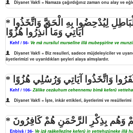
Diyanet Vakfi = Namaza çağırdığınız zaman onu alay ve eğ
وَمَا نُرْسِلُ الْمُرْسَلِينَ إِلَّا مُبَشِّرِينَ وَمُنذِرِينَ وَيُجَادِلُ الَّذِينَ كَفَرُوا بِالْبَاطِلِ لِيُدْحِضُوا بِهِ الْحَقَّ وَاتَّخَذُوا
آيَاتِي وَمَا أُنذِرُوا هُزُوًا
Kehf / 56-
Ve mâ nursilul murselîne illâ mubeşşirîne ve munzir
Diyanet Vakfi = Biz resulleri, sadece müjdeleyiciler ve uyarı
âyetlerimizi ve uyarıldıkları şeyleri alaya almışlardır.
كَفَرُوا وَاتَّخَذُوا آيَاتِي وَرُسُلِي هُزُوًا
Kehf / 106-
Zâlike cezâuhum cehennemu bimâ keferû vettehaz
Diyanet Vakfi = İşte, inkâr ettikleri, âyetlerimi ve resûllerim
تَكُمْ وَهُم بِذِكْرِ الرَّحْمَنِ هُمْ كَافِرُونَ
Enbiyâ / 36-
Ve izâ raâkellezîne keferû in yettehızûneke illâ 