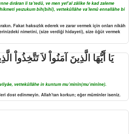
e dırâran li ta’tedû, ve men yef’al zâlike fe kad zaleme
hikmeti yeızukum bih(bihî), vettekûllâhe va’lemû ennallâhe bi
bırakın. Fakat haksızlık ederek ve zarar vermek için onları nikâh
inizdeki nimetini, (size verdiği hidayeti), size öğüt vermek
evliyâe, vettekûllâhe in kuntum mu’minîn(mu’minîne).
leri dost edinmeyin. Allah'tan korkun; eğer müminler iseniz.