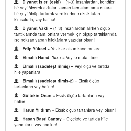
Diyanet İşleri (eski)
= (1-3) İnsanlardan, kendileri
bir şeyi ölçerek aldıkları zaman tam alan; ama onlara
bir şeyi ölçüp tartarak verdiklerinde eksik tutan
kimselerin, vay haline!
Diyanet Vakfi
= (1-3) İnsanlardan alırken ölçüp
tarttıklarında tam, onlara vermek için ölçüp tarttıklarında
ise noksan yapan hilekârlara yazıklar olsun!
Edip Yüksel
= Yazıklar olsun kandıranlara.
Elmalılı Hamdi Yazır
= Veyl o mutaffifîne
Elmalılı (sadeleştirilmiş)
= Veyl ölçü ve tartıda
hile yapanlara!
Elmalılı (sadeleştirilmiş-2)
= Eksik ölçüp
tartanların vay haline!
Gültekin Onan
= Eksik ölçüp tartanların vay
haline,
Harun Yıldırım
= Eksik ölçüp tartanlara veyl olsun!
Hasan Basri Çantay
= Ölçekde ve tartıda hîle
yapanların vay haaline!