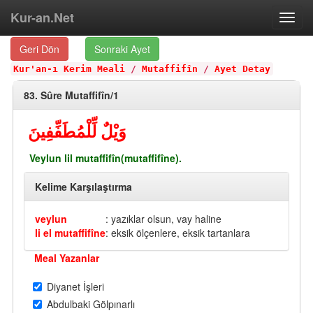
Kur-an.Net
Toggl
navig
Geri Dön
Sonraki Ayet
Kur'an-ı Kerim Meali
/
Mutaffifîn
/
Ayet Detay
83. Sûre Mutaffifîn/1
وَيْلٌ لِّلْمُطَفِّفِينَ
Veylun lil mutaffifîn(mutaffifîne).
Kelime Karşılaştırma
veylun
: yazıklar olsun, vay haline
li el mutaffifîne
: eksik ölçenlere, eksik tartanlara
Meal Yazanlar
Diyanet İşleri
Abdulbaki Gölpınarlı