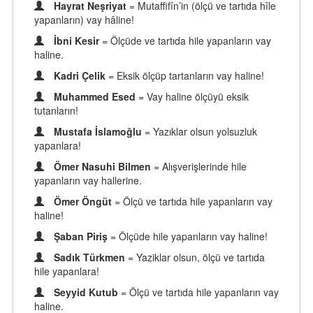
Hayrat Neşriyat
= Mutaffifîn’in (ölçü ve tartıda hîle
yapanların) vay hâline!
İbni Kesir
= Ölçüde ve tartıda hile yapanların vay
haline.
Kadri Çelik
= Eksik ölçüp tartanların vay haline!
Muhammed Esed
= Vay haline ölçüyü eksik
tutanların!
Mustafa İslamoğlu
= Yazıklar olsun yolsuzluk
yapanlara!
Ömer Nasuhi Bilmen
= Alışverişlerinde hile
yapanların vay hallerine.
Ömer Öngüt
= Ölçü ve tartıda hile yapanların vay
haline!
Şaban Piriş
= Ölçüde hile yapanların vay haline!
Sadık Türkmen
= Yaziklar olsun, ölçü ve tartıda
hile yapanlara!
Seyyid Kutub
= Ölçü ve tartıda hile yapanların vay
haline.