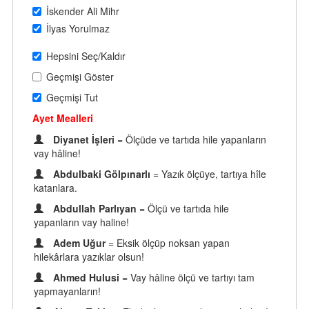
İskender Ali Mihr
İlyas Yorulmaz
Hepsini Seç/Kaldır
Geçmişi Göster
Geçmişi Tut
Ayet Mealleri
Diyanet İşleri
= Ölçüde ve tartıda hile yapanların
vay hâline!
Abdulbaki Gölpınarlı
= Yazık ölçüye, tartıya hîle
katanlara.
Abdullah Parlıyan
= Ölçü ve tartıda hile
yapanların vay haline!
Adem Uğur
= Eksik ölçüp noksan yapan
hilekârlara yazıklar olsun!
Ahmed Hulusi
= Vay hâline ölçü ve tartıyı tam
yapmayanların!