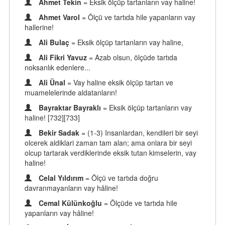
Ahmet Tekin
= Eksik ölçüp tartanların vay haline!
Ahmet Varol
= Ölçü ve tartıda hile yapanların vay
hallerine!
Ali Bulaç
= Eksik ölçüp tartanların vay haline,
Ali Fikri Yavuz
= Azab olsun, ölçüde tartıda
noksanlık edenlere...
Ali Ünal
= Vay haline eksik ölçüp tartan ve
muamelelerinde aldatanların!
Bayraktar Bayraklı
= Eksik ölçüp tartanların vay
haline! [732][733]
Bekir Sadak
= (1-3) Insanlardan, kendileri bir seyi
olcerek aldiklari zaman tam alan; ama onlara bir seyi
olcup tartarak verdiklerinde eksik tutan kimselerin, vay
haline!
Celal Yıldırım
= Ölçü ve tartıda doğru
davranmayanların vay hâline!
Cemal Külünkoğlu
= Ölçüde ve tartıda hile
yapanların vay hâline!