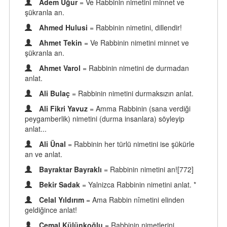
Adem Uğur
= Ve Rabbinin nimetini minnet ve
şükranla an.
Ahmed Hulusi
= Rabbinin nimetini, dillendir!
Ahmet Tekin
= Ve Rabbinin nimetini minnet ve
şükranla an.
Ahmet Varol
= Rabbinin nimetini de durmadan
anlat.
Ali Bulaç
= Rabbinin nimetini durmaksızın anlat.
Ali Fikri Yavuz
= Amma Rabbinin (sana verdiği
peygamberlik) nimetini (durma insanlara) söyleyip
anlat...
Ali Ünal
= Rabbinin her türlü nimetini ise şükürle
an ve anlat.
Bayraktar Bayraklı
= Rabbinin nimetini an![772]
Bekir Sadak
= Yalnizca Rabbinin nimetini anlat. *
Celal Yıldırım
= Ama Rabbin nîmetini elinden
geldiğince anlat!
Cemal Külünkoğlu
= Rabbinin nimetlerini