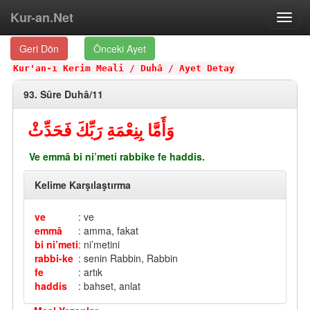
Kur-an.Net
Toggl
navig
Geri Dön
Önceki Ayet
Kur'an-ı Kerim Meali
/
Duhâ
/
Ayet Detay
93. Sûre Duhâ/11
وَأَمَّا بِنِعْمَةِ رَبِّكَ فَحَدِّثْ
Ve emmâ bi ni’meti rabbike fe haddis.
Kelime Karşılaştırma
ve
: ve
emmâ
: amma, fakat
bi ni’meti
: ni’metini
rabbi-ke
: senin Rabbin, Rabbin
fe
: artık
haddis
: bahset, anlat