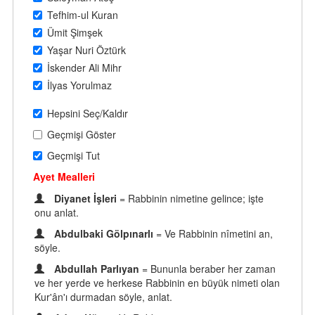
Tefhim-ul Kuran
Ümit Şimşek
Yaşar Nuri Öztürk
İskender Ali Mihr
İlyas Yorulmaz
Hepsini Seç/Kaldır
Geçmişi Göster
Geçmişi Tut
Ayet Mealleri
Diyanet İşleri
= Rabbinin nimetine gelince; işte
onu anlat.
Abdulbaki Gölpınarlı
= Ve Rabbinin nîmetini an,
söyle.
Abdullah Parlıyan
= Bununla beraber her zaman
ve her yerde ve herkese Rabbinin en büyük nimeti olan
Kur'ân'ı durmadan söyle, anlat.