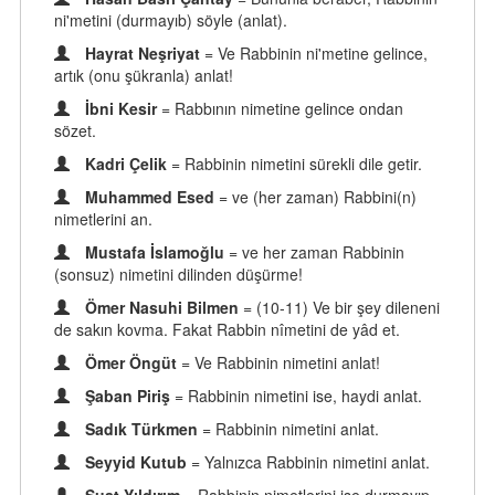
ni'metini (durmayıb) söyle (anlat).
Hayrat Neşriyat
= Ve Rabbinin ni'metine gelince,
artık (onu şükranla) anlat!
İbni Kesir
= Rabbının nimetine gelince ondan
sözet.
Kadri Çelik
= Rabbinin nimetini sürekli dile getir.
Muhammed Esed
= ve (her zaman) Rabbini(n)
nimetlerini an.
Mustafa İslamoğlu
= ve her zaman Rabbinin
(sonsuz) nimetini dilinden düşürme!
Ömer Nasuhi Bilmen
= (10-11) Ve bir şey dileneni
de sakın kovma. Fakat Rabbin nîmetini de yâd et.
Ömer Öngüt
= Ve Rabbinin nimetini anlat!
Şaban Piriş
= Rabbinin nimetini ise, haydi anlat.
Sadık Türkmen
= Rabbinin nimetini anlat.
Seyyid Kutub
= Yalnızca Rabbinin nimetini anlat.