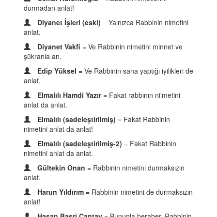
durmadan anlat!
Diyanet İşleri (eski)
= Yalnızca Rabbinin nimetini
anlat.
Diyanet Vakfi
= Ve Rabbinin nimetini minnet ve
şükranla an.
Edip Yüksel
= Ve Rabbinin sana yaptığı iyilikleri de
anlat.
Elmalılı Hamdi Yazır
= Fakat rabbının ni'metini
anlat da anlat.
Elmalılı (sadeleştirilmiş)
= Fakat Rabbinin
nimetini anlat da anlat!
Elmalılı (sadeleştirilmiş-2)
= Fakat Rabbinin
nimetini anlat da anlat.
Gültekin Onan
= Rabbinin nimetini durmaksızın
anlat.
Harun Yıldırım
= Rabbinin nimetini de durmaksızın
anlat!
Hasan Basri Çantay
= Bununla beraber, Rabbinin