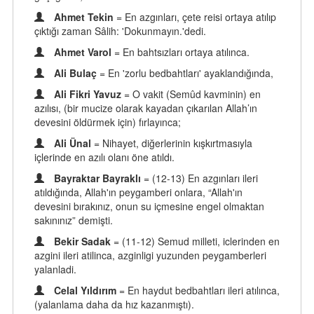
Ahmet Tekin
= En azgınları, çete reisi ortaya atılıp
çıktığı zaman Sâlih: 'Dokunmayın.'dedi.
Ahmet Varol
= En bahtsızları ortaya atılınca.
Ali Bulaç
= En 'zorlu bedbahtları' ayaklandığında,
Ali Fikri Yavuz
= O vakit (Semûd kavminin) en
azılısı, (bir mucize olarak kayadan çıkarılan Allah’ın
devesini öldürmek için) fırlayınca;
Ali Ünal
= Nihayet, diğerlerinin kışkırtmasıyla
içlerinde en azılı olanı öne atıldı.
Bayraktar Bayraklı
= (12-13) En azgınları ileri
atıldığında, Allah'ın peygamberi onlara, “Allah'ın
devesini bırakınız, onun su içmesine engel olmaktan
sakınınız” demişti.
Bekir Sadak
= (11-12) Semud milleti, iclerinden en
azgini ileri atilinca, azginligi yuzunden peygamberleri
yalanladi.
Celal Yıldırım
= En haydut bedbahtları ileri atılınca,
(yalanlama daha da hız kazanmıştı).