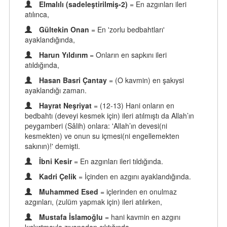
Elmalılı (sadeleştirilmiş-2)
= En azgınları ileri
atılınca,
Gültekin Onan
= En 'zorlu bedbahtları'
ayaklandığında,
Harun Yıldırım
= Onların en sapkını ileri
atıldığında,
Hasan Basri Çantay
= (O kavmin) en şakıysi
ayaklandığı zaman.
Hayrat Neşriyat
= (12-13) Hani onların en
bedbahtı (deveyi kesmek için) ileri atılmıştı da Allah’ın
peygamberi (Sâlih) onlara: 'Allah’ın devesi(ni
kesmekten) ve onun su içmesi(ni engellemekten
sakının)!' demişti.
İbni Kesir
= En azgınları ileri tıldığında.
Kadri Çelik
= İçinden en azgını ayaklandığında.
Muhammed Esed
= içlerinden en onulmaz
azgınları, (zulüm yapmak için) ileri atılırken,
Mustafa İslamoğlu
= hani kavmin en azgını