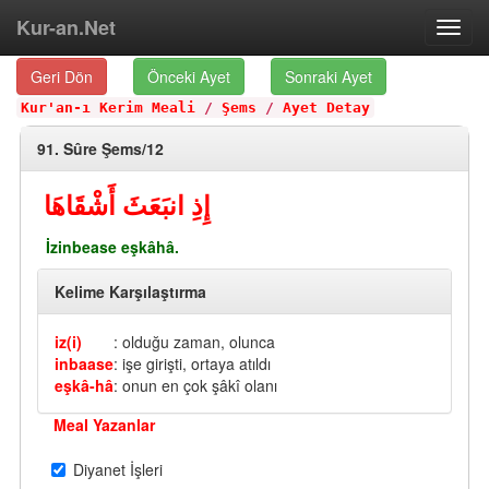
Kur-an.Net
Toggl
navig
Geri Dön
Önceki Ayet
Sonraki Ayet
Kur'an-ı Kerim Meali
/
Şems
/
Ayet Detay
91. Sûre Şems/12
إِذِ انبَعَثَ أَشْقَاهَا
İzinbease eşkâhâ.
Kelime Karşılaştırma
iz(i)
: olduğu zaman, olunca
inbaase
: işe girişti, ortaya atıldı
eşkâ-hâ
: onun en çok şâkî olanı
Meal Yazanlar
Diyanet İşleri