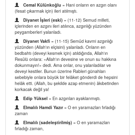
Cemal Külünkoğlu
= Hani onların en azgın olanı
(fesat çıkarmak için) ileri atılmıştı.
Diyanet İşleri (eski)
= (11-12) Semud milleti,
içlerinden en azgını ileri atılınca, azgınlığı yüzünden
peygamberleri yalanladı.
Diyanet Vakfi
= (11-15) Semûd kavmi azgınlığı
yüzünden (Allah'ın elçisini) yalanladı. Onların en
bedbahtı (deveyi kesmek için) atıldığında, Allah'ın
Resûlü onlara: «Allah'ın devesine ve onun su hakkına
dokunmayın!» dedi. Ama onlar, onu yalanladılar ve
deveyi kestiler. Bunun üzerine Rableri günahları
sebebiyle onlara büyük bir felâket gönderdi de hepsini
helâk etti. (Allah, bu şekilde azap etmenin) âkıbetinden
korkacak değil ya!
Edip Yüksel
= En azgınları ayaklanmıştı.
Elmalılı Hamdi Yazır
= O en yaramazları fırladığı
zaman
Elmalılı (sadeleştirilmiş)
= O en yaramazları
fırladığı zaman,