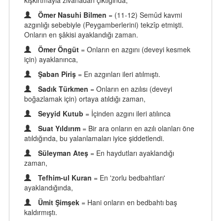
kışkırtmayla zıvanadan çıktığında,
Ömer Nasuhi Bilmen
= (11-12) Semûd kavmi
azgınlığı sebebiyle (Peygamberlerini) tekzîp etmişti.
Onların en şâkisi ayaklandığı zaman.
Ömer Öngüt
= Onların en azgını (deveyi kesmek
için) ayaklanınca,
Şaban Piriş
= En azgınları ileri atılmıştı.
Sadık Türkmen
= Onların en azılısı (deveyi
boğazlamak için) ortaya atıldığı zaman,
Seyyid Kutub
= İçinden azgını ileri atılınca
Suat Yıldırım
= Bir ara onların en azılı olanları öne
atıldığında, bu yalanlamaları iyice şiddetlendi.
Süleyman Ateş
= En haydutları ayaklandığı
zaman,
Tefhim-ul Kuran
= En 'zorlu bedbahtları'
ayaklandığında,
Ümit Şimşek
= Hani onların en bedbahtı baş
kaldırmıştı.