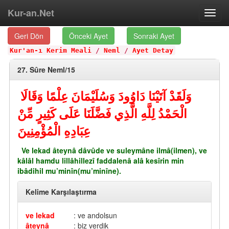
Kur-an.Net
Toggl
navig
Geri Dön
Önceki Ayet
Sonraki Ayet
Kur'an-ı Kerim Meali
/
Neml
/
Ayet Detay
27. Sûre Neml/15
وَلَقَدْ آتَيْنَا دَاوُودَ وَسُلَيْمَانَ عِلْمًا وَقَالَا
الْحَمْدُ لِلَّهِ الَّذِي فَضَّلَنَا عَلَى كَثِيرٍ مِّنْ
عِبَادِهِ الْمُؤْمِنِينَ
Ve lekad âteynâ dâvûde ve suleymâne ilmâ(ilmen), ve
kâlâl hamdu lillâhillezî faddalenâ alâ kesîrin min
ibâdihil mu’minîn(mu’minîne).
Kelime Karşılaştırma
ve lekad
: ve andolsun
âteynâ
: biz verdik