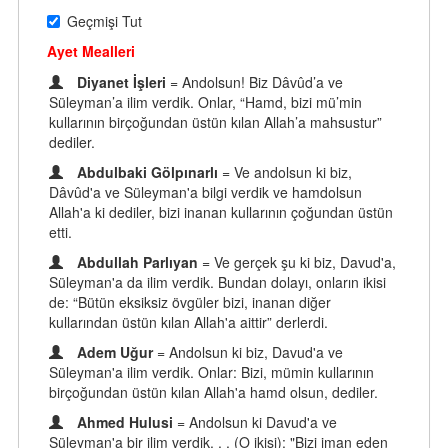
Geçmişi Tut
Ayet Mealleri
Diyanet İşleri
= Andolsun! Biz Dâvûd’a ve
Süleyman’a ilim verdik. Onlar, “Hamd, bizi mü’min
kullarının birçoğundan üstün kılan Allah’a mahsustur”
dediler.
Abdulbaki Gölpınarlı
= Ve andolsun ki biz,
Dâvûd'a ve Süleyman'a bilgi verdik ve hamdolsun
Allah'a ki dediler, bizi inanan kullarının çoğundan üstün
etti.
Abdullah Parlıyan
= Ve gerçek şu ki biz, Davud'a,
Süleyman'a da ilim verdik. Bundan dolayı, onların ikisi
de: “Bütün eksiksiz övgüler bizi, inanan diğer
kullarından üstün kılan Allah'a aittir” derlerdi.
Adem Uğur
= Andolsun ki biz, Davud'a ve
Süleyman'a ilim verdik. Onlar: Bizi, mümin kullarının
birçoğundan üstün kılan Allah'a hamd olsun, dediler.
Ahmed Hulusi
= Andolsun ki Davud'a ve
Süleyman'a bir ilim verdik. . . (O ikisi): "Bizi iman eden