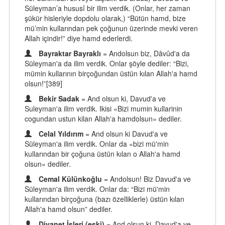
Süleyman’a hususî bir ilim verdik. (Onlar, her zaman
şükür hisleriyle dopdolu olarak,) “Bütün hamd, bize
mü’min kullarından pek çoğunun üzerinde mevki veren
Allah içindir!” diye hamd ederlerdi.
Bayraktar Bayraklı
= Andolsun biz, Dâvûd'a da
Süleyman'a da ilim verdik. Onlar şöyle dediler: “Bizi,
mümin kullarının birçoğundan üstün kılan Allah'a hamd
olsun!”[389]
Bekir Sadak
= And olsun ki, Davud'a ve
Suleyman'a ilim verdik. Ikisi «Bizi mumin kullarinin
cogundan ustun kilan Allah'a hamdolsun» dediler.
Celal Yıldırım
= And olsun ki Davud'a ve
Süleyman'a ilim verdik. Onlar da «bizi mü'min
kullarından bir çoğuna üstün kılan o Allah'a hamd
olsun» dediler.
Cemal Külünkoğlu
= Andolsun! Biz Davud'a ve
Süleyman'a ilim verdik. Onlar da: “Bizi mü'min
kullarından birçoğuna (bazı özelliklerle) üstün kılan
Allah'a hamd olsun” dediler.
Diyanet İşleri (eski)
= And olsun ki, Davud'a ve