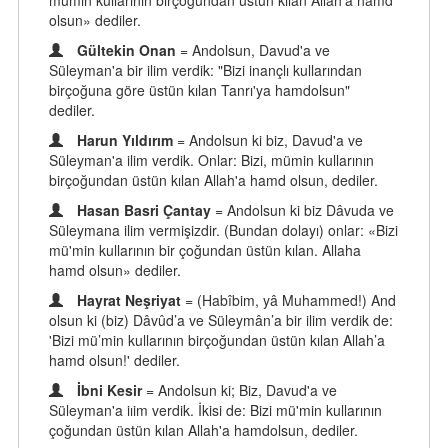
mümin kullarının birçoğundan üstün kılan Allah'a hamd
olsun» dediler.
Gültekin Onan
= Andolsun, Davud'a ve
Süleyman'a bir ilim verdik: "Bizi inançlı kullarından
birçoğuna göre üstün kılan Tanrı'ya hamdolsun"
dediler.
Harun Yıldırım
= Andolsun ki biz, Davud'a ve
Süleyman'a ilim verdik. Onlar: Bizi, mümin kullarının
birçoğundan üstün kılan Allah'a hamd olsun, dediler.
Hasan Basri Çantay
= Andolsun ki biz Dâvuda ve
Süleymana ilim vermişizdir. (Bundan dolayı) onlar: «Bizi
mü'min kullarının bir çoğundan üstün kılan. Allaha
hamd olsun» dediler.
Hayrat Neşriyat
= (Habîbim, yâ Muhammed!) And
olsun ki (biz) Dâvûd’a ve Süleymân’a bir ilim verdik de:
'Bizi mü’min kullarının birçoğundan üstün kılan Allah’a
hamd olsun!' dediler.
İbni Kesir
= Andolsun ki; Biz, Davud'a ve
Süleyman'a iıim verdik. İkisi de: Bizi mü'min kullarının
çoğundan üstün kılan Allah'a hamdolsun, dediler.