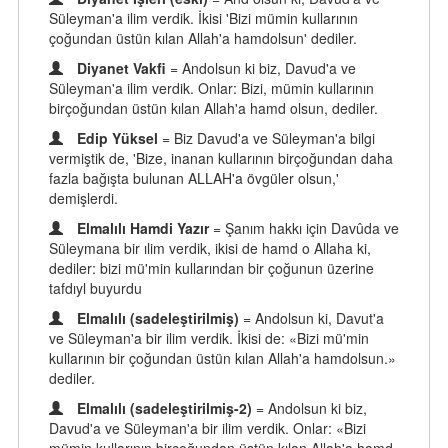
Süleyman'a ilim verdik. İkisi 'Bizi mümin kullarının
çoğundan üstün kılan Allah'a hamdolsun' dediler.
Diyanet Vakfi
= Andolsun ki biz, Davud'a ve
Süleyman'a ilim verdik. Onlar: Bizi, mümin kullarının
birçoğundan üstün kılan Allah'a hamd olsun, dediler.
Edip Yüksel
= Biz Davud'a ve Süleyman'a bilgi
vermiştik de, 'Bize, inanan kullarının birçoğundan daha
fazla bağışta bulunan ALLAH'a övgüler olsun,'
demişlerdi.
Elmalılı Hamdi Yazır
= Şanım hakkı için Davûda ve
Süleymana bir ılim verdik, ikisi de hamd o Allaha ki,
dediler: bizi mü'min kullarından bir çoğunun üzerine
tafdıyl buyurdu
Elmalılı (sadeleştirilmiş)
= Andolsun ki, Davut'a
ve Süleyman'a bir ilim verdik. İkisi de: «Bizi mü'min
kullarının bir çoğundan üstün kılan Allah'a hamdolsun.»
dediler.
Elmalılı (sadeleştirilmiş-2)
= Andolsun ki biz,
Davud'a ve Süleyman'a bir ilim verdik. Onlar: «Bizi