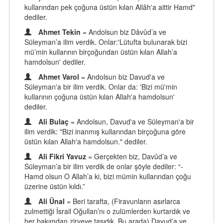
kullarından pek çoğuna üstün kılan Allâh'a aittir Hamd"
dediler.
Ahmet Tekin
= Andolsun biz Dâvûd’a ve
Süleyman’a ilim verdik. Onlar:'Lütufta bulunarak bizi
mü’min kullarının birçoğundan üstün kılan Allah’a
hamdolsun' dediler.
Ahmet Varol
= Andolsun biz Davud'a ve
Süleyman'a bir ilim verdik. Onlar da: 'Bizi mü'min
kullarının çoğuna üstün kılan Allah'a hamdolsun'
dediler.
Ali Bulaç
= Andolsun, Davud'a ve Süleyman'a bir
ilim verdik: "Bizi inanmış kullarından birçoğuna göre
üstün kılan Allah'a hamdolsun." dediler.
Ali Fikri Yavuz
= Gerçekten biz, Davûd’a ve
Süleyman’a bir ilim verdik de onlar şöyle dediler: “-
Hamd olsun O Allah’a ki, bizi mümin kullarından çoğu
üzerine üstün kıldı.”
Ali Ünal
= Beri tarafta, (Firavunların asırlarca
zulmettiği İsrail Oğulları’nı o zulümlerden kurtardık ve
her bakımdan zirveye taşıdık. Bu arada) Davud’a ve