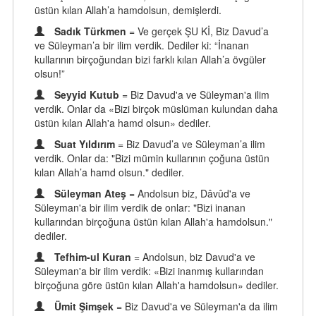
üstün kılan Allah’a hamdolsun, demişlerdi.
Sadık Türkmen
= Ve gerçek ŞU Kİ, Biz Davud’a
ve Süleyman’a bir ilim verdik. Dediler ki: “İnanan
kullarının birçoğundan bizi farklı kılan Allah’a övgüler
olsun!”
Seyyid Kutub
= Biz Davud'a ve Süleyman'a ilim
verdik. Onlar da «Bizi birçok müslüman kulundan daha
üstün kılan Allah'a hamd olsun» dediler.
Suat Yıldırım
= Biz Davud’a ve Süleyman’a ilim
verdik. Onlar da: "Bizi mümin kullarının çoğuna üstün
kılan Allah’a hamd olsun." dediler.
Süleyman Ateş
= Andolsun biz, Dâvûd'a ve
Süleyman'a bir ilim verdik de onlar: "Bizi inanan
kullarından birçoğuna üstün kılan Allah'a hamdolsun."
dediler.
Tefhim-ul Kuran
= Andolsun, biz Davud'a ve
Süleyman'a bir ilim verdik: «Bizi inanmış kullarından
birçoğuna göre üstün kılan Allah'a hamdolsun» dediler.
Ümit Şimşek
= Biz Davud'a ve Süleyman'a da ilim