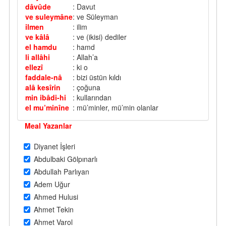
dâvûde
: Davut
ve suleymâne
: ve Süleyman
ilmen
: ilim
ve kâlâ
: ve (ikisi) dediler
el hamdu
: hamd
li allâhi
: Allah’a
ellezî
: ki o
faddale-nâ
: bizi üstün kıldı
alâ kesîrin
: çoğuna
min ibâdi-hi
: kullarından
el mu’minîne
: mü’minler, mü’min olanlar
Meal Yazanlar
Diyanet İşleri
Abdulbaki Gölpınarlı
Abdullah Parlıyan
Adem Uğur
Ahmed Hulusi
Ahmet Tekin
Ahmet Varol