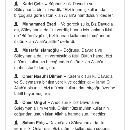
Kadri Çelik
= Şüphesiz biz Davud'a ve
Süleyman'a bir ilim verdik. “Bizi inanmış kullarından
birçoğuna göre üstün kılan Allah'a hamdolsun” dediler.
Muhammed Esed
= Ve gerçek şu ki, Biz Davud'a
da, Süleyman'a da ilim verdik; bunun için, onların ikisi
de "Bütün övgüler, bizi inanan kullarının birçoğundan
üstün kılan Allah'a aittir!" derlerdi.
Mustafa İslamoğlu
= Doğrusu, Davud'a ve
Süleyman'a da ilim vermiştik; o ikisi "Bütün hamd, bizi
mü'min kullarının birçoğundan üstün kılan Allah'a
mahsustur!" demişlerdi.
Ömer Nasuhi Bilmen
= Kasem olsun ki, Dâvud'a
ve Süleyman'a bir ilim verdik ve dediler ki: «Hamd O
Allah'a olsun ki, bizi mü'min kullarından birçoğu üzerine
tafdil buyurmuştur.»
Ömer Öngüt
= Andolsun ki biz Davut'a ve
Süleyman'a ilim verdik. Onlar: “Bizi mümin kullarının
çoğundan üstün kılan Allah'a hamdolsun. ” dediler.
Şaban Piriş
= Davud’a ve Süleyman’a da ilim
vermiştik. Onlar da: -Bizi, mümin kullarından çoğuna