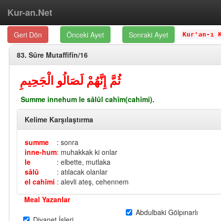
Kur-an.Net
Geri Dön
Önceki Ayet
Sonraki Ayet
Kur'an-ı 
83. Sûre Mutaffifîn/16
ثُمَّ إِنَّهُمْ لَصَالُو الْجَحِيمِ
Summe innehum le sâlûl cahîm(cahîmi).
Kelime Karşılaştırma
summe
: sonra
inne-hum
: muhakkak ki onlar
le
: elbette, mutlaka
sâlû
: atılacak olanlar
el cahîmi
: alevli ateş, cehennem
Meal Yazanlar
Abdulbaki Gölpınarlı
Diyanet İşleri