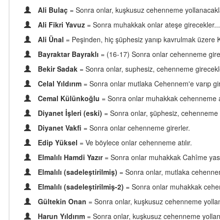
Ali Bulaç
= Sonra onlar, kuşkusuz cehenneme yollanacakla
Ali Fikri Yavuz
= Sonra muhakkak onlar ateşe girecekler...
Ali Ünal
= Peşinden, hiç şüphesiz yanıp kavrulmak üzere Kız
Bayraktar Bayraklı
= (16-17) Sonra onlar cehenneme girecek
Bekir Sadak
= Sonra onlar, suphesiz, cehenneme girecekle
Celal Yıldırım
= Sonra onlar mutlaka Cehennem'e varıp gir
Cemal Külünkoğlu
= Sonra onlar muhakkak cehenneme at
Diyanet İşleri (eski)
= Sonra onlar, şüphesiz, cehenneme g
Diyanet Vakfi
= Sonra onlar cehenneme girerler.
Edip Yüksel
= Ve böylece onlar cehenneme atılır.
Elmalılı Hamdi Yazır
= Sonra onlar muhakkak Cahîme yas
Elmalılı (sadeleştirilmiş)
= Sonra onlar, mutlaka cehenn
Elmalılı (sadeleştirilmiş-2)
= Sonra onlar muhakkak cehe
Gültekin Onan
= Sonra onlar, kuşkusuz cehenneme yollan
Harun Yıldırım
= Sonra onlar, kuşkusuz cehenneme yollana