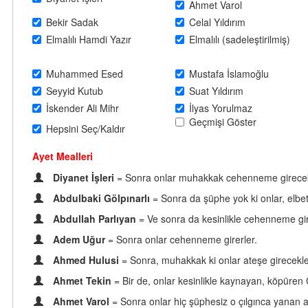
Ahmet Varol
Bekir Sadak
Celal Yıldırım
Elmalılı Hamdi Yazır
Elmalılı (sadeleştirilmiş)
Muhammed Esed
Mustafa İslamoğlu
Seyyid Kutub
Suat Yıldırım
İskender Ali Mihr
İlyas Yorulmaz
Geçmişi Göster
Hepsini Seç/Kaldır
Ayet Mealleri
Diyanet İşleri
= Sonra onlar muhakkak cehenneme girecek
Abdulbaki Gölpınarlı
= Sonra da şüphe yok ki onlar, elbet
Abdullah Parlıyan
= Ve sonra da kesinlikle cehenneme gir
Adem Uğur
= Sonra onlar cehenneme girerler.
Ahmed Hulusi
= Sonra, muhakkak ki onlar ateşe girecekle
Ahmet Tekin
= Bir de, onlar kesinlikle kaynayan, köpüren
Ahmet Varol
= Sonra onlar hiç şüphesiz o çılgınca yanan at