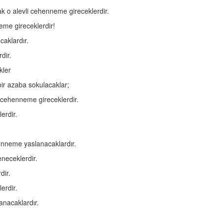
 o alevli cehenneme gireceklerdir.
eme gireceklerdir!
aklardır.
dir.
kler
 bir azaba sokulacaklar;
i cehenneme gireceklerdir.
erdir.
enneme yaslanacaklardır.
neceklerdir.
dir.
erdir.
nacaklardır.