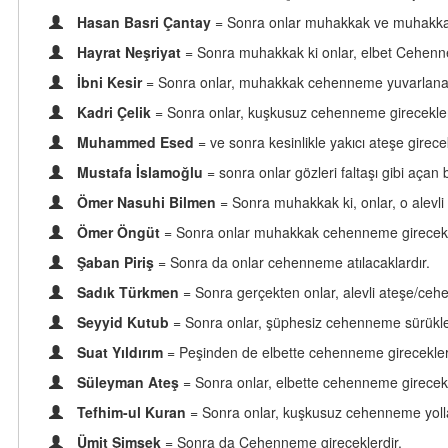
Hasan Basri Çantay
= Sonra onlar muhakkak ve muhakkak
Hayrat Neşriyat
= Sonra muhakkak ki onlar, elbet Cehenn
İbni Kesir
= Sonra onlar, muhakkak cehenneme yuvarlanac
Kadri Çelik
= Sonra onlar, kuşkusuz cehenneme girecekler
Muhammed Esed
= ve sonra kesinlikle yakıcı ateşe girece
Mustafa İslamoğlu
= sonra onlar gözleri faltaşı gibi açan
Ömer Nasuhi Bilmen
= Sonra muhakkak ki, onlar, o alevl
Ömer Öngüt
= Sonra onlar muhakkak cehenneme girecekl
Şaban Piriş
= Sonra da onlar cehenneme atılacaklardır.
Sadık Türkmen
= Sonra gerçekten onlar, alevli ateşe/ceh
Seyyid Kutub
= Sonra onlar, şüphesiz cehenneme sürükle
Suat Yıldırım
= Peşinden de elbette cehenneme girecekler
Süleyman Ateş
= Sonra onlar, elbette cehenneme girecekl
Tefhim-ul Kuran
= Sonra onlar, kuşkusuz cehenneme yolla
Ümit Şimşek
= Sonra da Cehenneme gireceklerdir.