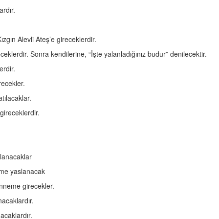
rdır.
gın Alevli Ateş’e gireceklerdir.
lerdir. Sonra kendilerine, “İşte yalanladığınız budur” denilecektir.
rdir.
ecekler.
ılacaklar.
ireceklerdir.
lanacaklar
eme yaslanacak
nneme girecekler.
acaklardır.
caklardır.