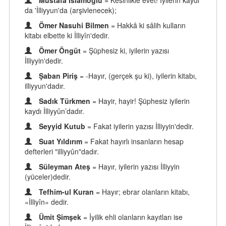
Mustafa İslamoğlu
= Kesinlikle evet! İyilerin kaydı
da 'İlliyyun'da (arşivlenecek);
Ömer Nasuhi Bilmen
= Hakkâ ki sâlih kulların
kitabı elbette ki İlliyîn'dedir.
Ömer Öngüt
= Şüphesiz ki, iyilerin yazısı
İlliyyin'dedir.
Şaban Piriş
= -Hayır, (gerçek şu ki), iyilerin kitabı,
illiyyun'dadır.
Sadık Türkmen
= Hayir, hayir! Şüphesiz iyilerin
kaydı İlliyyûn’dadır.
Seyyid Kutub
= Fakat iyilerin yazısı İlliyyin'dedir.
Suat Yıldırım
= Fakat hayırlı insanların hesap
defterleri "illiyyûn"dadır.
Süleyman Ateş
= Hayır, iyilerin yazısı İlliyyin
(yüceler)dedir.
Tefhim-ul Kuran
= Hayır; ebrar olanların kitabı,
«İlliyîn» dedir.
Ümit Şimşek
= İyilik ehli olanların kayıtları ise