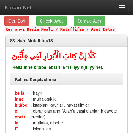
Kur-an.Net
Toggl
navig
Geri Dön
Önceki Ayet
Sonraki Ayet
Kur'an-ı Kerim Meali
/
Mutaffifîn
/
Ayet Detay
83. Sûre Mutaffifîn/18
كَلَّا إِنَّ كِتَابَ الْأَبْرَارِ لَفِي عِلِّيِّينَ
Kellâ inne kitâbel ebrâri le fî illiyyîn(illiyyîne).
Kelime Karşılaştırma
kellâ
: hayır
inne
: muhakkak ki
kitâbe
: kitapları, kayıtları, hayat filmleri
el
: ebrar olanların (Allah’a vasıl olanlar, hidayete
ebrârı
erenler)
le
: mutlaka, elbette
fî
: içinde, de