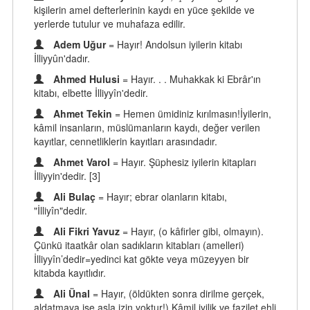
kişilerin amel defterlerinin kaydı en yüce şekilde ve
yerlerde tutulur ve muhafaza edilir.
Adem Uğur
= Hayır! Andolsun iyilerin kitabı
İlliyyûn'dadır.
Ahmed Hulusi
= Hayır. . . Muhakkak ki Ebrâr'ın
kitabı, elbette İlliyyîn'dedir.
Ahmet Tekin
= Hemen ümidiniz kırılmasın!İyilerin,
kâmil insanların, müslümanların kaydı, değer verilen
kayıtlar, cennetliklerin kayıtları arasındadır.
Ahmet Varol
= Hayır. Şüphesiz iyilerin kitapları
İlliyyin'dedir. [3]
Ali Bulaç
= Hayır; ebrar olanların kitabı,
"İlliyîn"dedir.
Ali Fikri Yavuz
= Hayır, (o kâfirler gibi, olmayın).
Çünkü itaatkâr olan sadıkların kitabları (amelleri)
İlliyyîn’dedir=yedinci kat gökte veya müzeyyen bir
kitabda kayıtlıdır.
Ali Ünal
= Hayır, (öldükten sonra dirilme gerçek,
aldatmaya ise asla izin yoktur!) Kâmil iyilik ve fazilet ehli