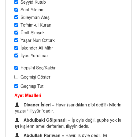
Seyyid Kutub
Suat Yıldırım
Süleyman Ateş
Tefhim-ul Kuran
Ümit Şimşek
Yaşar Nuri Öztürk
İskender Ali Mihr
İlyas Yorulmaz
Hepsini Seç/Kaldır
Geçmişi Göster
Geçmişi Tut
Ayet Mealleri
Diyanet İşleri
= Hayır (sandıkları gibi değil!) iyilerin
yazısı “İlliyyûn”dadır.
Abdulbaki Gölpınarlı
= İş öyle değil, şüphe yok ki
iyi kişilerin amel defterleri, illiyyîn'dedir.
Abdullah Parlıyan
= Hayır, iş öyle değil. İyi