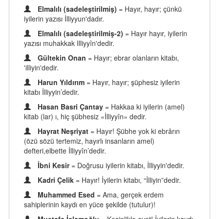
Elmalılı (sadeleştirilmiş)
= Hayır, hayır; çünkü
iyilerin yazısı İlliyyun'dadır.
Elmalılı (sadeleştirilmiş-2)
= Hayır hayır, iyilerin
yazısı muhakkak Illiyyîn'dedir.
Gültekin Onan
= Hayır; ebrar olanların kitabı,
'illiyin'dedir.
Harun Yıldırım
= Hayır, hayır; şüphesiz iyilerin
kitabı İlliyyin’dedir.
Hasan Basri Çantay
= Hakkaa ki iyilerin (amel)
kitab (lar) ı, hiç şübhesiz «İlliyyîn» dedir.
Hayrat Neşriyat
= Hayır! Şübhe yok ki ebrârın
(özü sözü tertemiz, hayırlı insanların amel)
defteri,elbette İlliyyîn’dedir.
İbni Kesir
= Doğrusu iyilerin kitabı, İlliyyin'dedir.
Kadri Çelik
= Hayır! İyilerin kitabı, “İlliyin”dedir.
Muhammed Esed
= Ama, gerçek erdem
sahiplerinin kaydı en yüce şekilde (tutulur)!