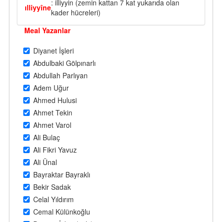
: illiyyin (zemin kattan 7 kat yukarıda olan
ılliyyîne
kader hücreleri)
Meal Yazanlar
Diyanet İşleri
Abdulbaki Gölpınarlı
Abdullah Parlıyan
Adem Uğur
Ahmed Hulusi
Ahmet Tekin
Ahmet Varol
Ali Bulaç
Ali Fikri Yavuz
Ali Ünal
Bayraktar Bayraklı
Bekir Sadak
Celal Yıldırım
Cemal Külünkoğlu