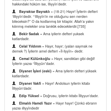
hakkındaki hüküm ise, Illıyyîn’dedir.
Bayraktar Bayraklı
= (18-21) Hayır! İyilerin defteri
‘Illiyyîn'dedir. “‘Illiyyîn'in ne olduğunu sen nerden
bileceksin?” O da kodlanmış bir kitaptır. Allah'a yakın
kılınmış melekler ona tanıklık edeceklerdir.[735]
Bekir Sadak
= Ama iyilerin defteri yuksek
katlardadir.
Celal Yıldırım
= Hayır, hayır; (yalan saymak ne
demek ?) İyilerin amel defteri «İl-liyyîn» dedir.
Cemal Külünkoğlu
= Hayır, sandıkları gibi değil!
İyilerin yazısı “İlliyyûn”dadır.
Diyanet İşleri (eski)
= Ama iyilerin defteri yüksek
katlardadır.
Diyanet Vakfi
= Hayır! Andolsun iyilerin kitabı
İlliyyûn'dadır.
Edip Yüksel
= Doğrusu, iyilerin kitabı İlliyyun'dadır.
Elmalılı Hamdi Yazır
= Hayır hayır! Çünkü ebrarın
yazısı ılliyyîndedir