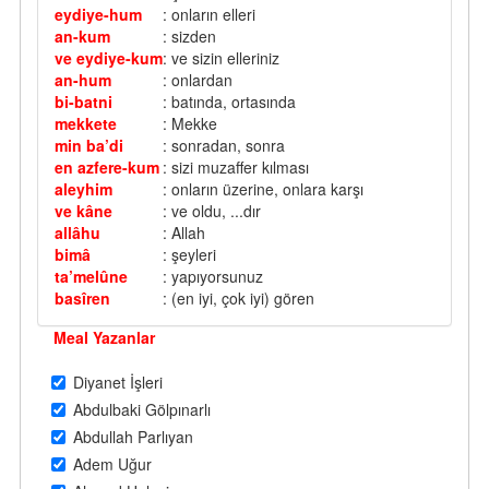
eydiye-hum
: onların elleri
an-kum
: sizden
ve eydiye-kum
: ve sizin elleriniz
an-hum
: onlardan
bi-batni
: batında, ortasında
mekkete
: Mekke
min ba’di
: sonradan, sonra
en azfere-kum
: sizi muzaffer kılması
aleyhim
: onların üzerine, onlara karşı
ve kâne
: ve oldu, ...dır
allâhu
: Allah
bimâ
: şeyleri
ta’melûne
: yapıyorsunuz
basîren
: (en iyi, çok iyi) gören
Meal Yazanlar
Diyanet İşleri
Abdulbaki Gölpınarlı
Abdullah Parlıyan
Adem Uğur