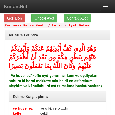
Kur-an.Net
Toggl
navig
Geri Dön
Önceki Ayet
Sonraki Ayet
Kur'an-ı Kerim Meali
/
Fetih
/
Ayet Detay
48. Sûre Fetih/24
وَهُوَ الَّذِي كَفَّ أَيْدِيَهُمْ عَنكُمْ وَأَيْدِيَكُمْ
عَنْهُم بِبَطْنِ مَكَّةَ مِن بَعْدِ أَنْ أَظْفَرَكُمْ
عَلَيْهِمْ وَكَانَ اللَّهُ بِمَا تَعْمَلُونَ بَصِيرًا
Ve huvellezî keffe eydiyehum ankum ve eydiyekum
anhum bi batni mekkete min ba’di en azferekum
aleyhim ve kânallâhu bi mâ ta’melûne basîrâ(basîran).
Kelime Karşılaştırma
ve huvellezî
: ve o ki, ve o ...dır
keffe
: çekti