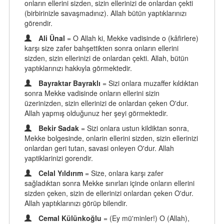
onların ellerini sizden, sizin ellerinizi de onlardan çekti
(birbirinizle savaşmadınız). Allah bütün yaptıklarınızı
görendir.
Ali Ünal
= O Allah ki, Mekke vadisinde o (kâfirlere)
karşı size zafer bahşettikten sonra onların ellerini
sizden, sizin ellerinizi de onlardan çekti. Allah, bütün
yaptıklarınızı hakkıyla görmektedir.
Bayraktar Bayraklı
= Sizi onlara muzaffer kıldıktan
sonra Mekke vadisinde onların ellerini sizin
üzerinizden, sizin ellerinizi de onlardan çeken O'dur.
Allah yapmış olduğunuz her şeyi görmektedir.
Bekir Sadak
= Sizi onlara ustun kildiktan sonra,
Mekke bolgesinde, onlarin ellerini sizden, sizin ellerinizi
onlardan geri tutan, savasi onleyen O'dur. Allah
yaptiklarinizi gorendir.
Celal Yıldırım
= Size, onlara karşı zafer
sağladıktan sonra Mekke sınırları içinde onların ellerini
sizden çeken, sizin de ellerinizi onlardan çeken O'dur.
Allah yaptıklarınızı görüp bilendir.
Cemal Külünkoğlu
= (Ey mü'minler!) O (Allah),