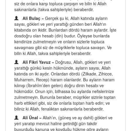
siz de onlara karşı topluca çarpışın ve bilin ki Allah
sakınanlarla (takva sahipleriyle) beraberdir.
Ali Bulaç
= Gerçek şu ki, Allah katında ayların
sayısı, gökleri ve yeri yarattığı günden beri Allah'ın
kitabında on ikidir. Bunlardan dördü haram aylardır. İşte
dosdoğru olan hesab (din) budur. Öyleyse bunlarda
kendinize zulmetmeyin ve onların sizlerle topluca
savaşması gibi siz de müşriklerle topluca savaşın. Ve
bilin ki Allah, takva sahipleriyle beraberdir.
Ali Fikri Yavuz
= Doğrusu, Allah, gökleri ve yeri
yarattığı günkü kesin hükmünde, ayların sayısı, Allah
katında on iki aydır. Onlardan dördü (Zilkade, Zihicce,
Muharrem, Recep) haram olanlardır. Bu ayların haram
kılınışı (İbrahîm’den gelen) doğru dinin hesabı ve
hükmüdür. Onun için, bilhassa bu aylarda nefislerinize
zulmetmeyin. Bununla beraber, müşrikler sizinle toptan
harb ettikleri gibi, siz de onlarla toptan harb edin; ve
biliniz ki Allah, fenalıktan sakınanlarla beraberdir.
Ali Ünal
= Allah’ın, (güneş ve ay dahil) gökleri ve
yeri yaratıp mevcut haline getirdiği gün takdir
buyurduğu kanuna ve koyduğu hükme göre ayların