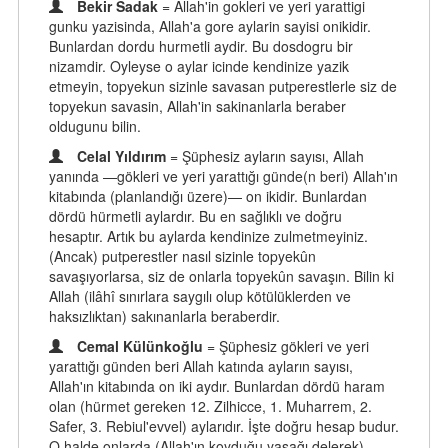
Bekir Sadak
= Allah'in gokleri ve yeri yarattigi
gunku yazisinda, Allah'a gore aylarin sayisi onikidir.
Bunlardan dordu hurmetli aydir. Bu dosdogru bir
nizamdir. Oyleyse o aylar icinde kendinize yazik
etmeyin, topyekun sizinle savasan putperestlerle siz de
topyekun savasin, Allah'in sakinanlarla beraber
oldugunu bilin.
Celal Yıldırım
= Şüphesiz ayların sayısı, Allah
yanında —gökleri ve yeri yarattığı günde(n beri) Allah'ın
kitabında (planlandığı üzere)— on ikidir. Bunlardan
dördü hürmetli aylardır. Bu en sağlıklı ve doğru
hesaptır. Artık bu aylarda kendinize zulmetmeyiniz.
(Ancak) putperestler nasıl sizinle topyekûn
savaşıyorlarsa, siz de onlarla topyekûn savaşın. Bilin ki
Allah (ilâhî sınırlara saygılı olup kötülüklerden ve
haksızlıktan) sakınanlarla beraberdir.
Cemal Külünkoğlu
= Şüphesiz gökleri ve yeri
yarattığı günden beri Allah katında ayların sayısı,
Allah'ın kitabında on iki aydır. Bunlardan dördü haram
olan (hürmet gereken 12. Zilhicce, 1. Muharrem, 2.
Safer, 3. Rebiul'evvel) aylarıdır. İşte doğru hesap budur.
O halde onlarda (Allah'ın koyduğu yasağı delerek)