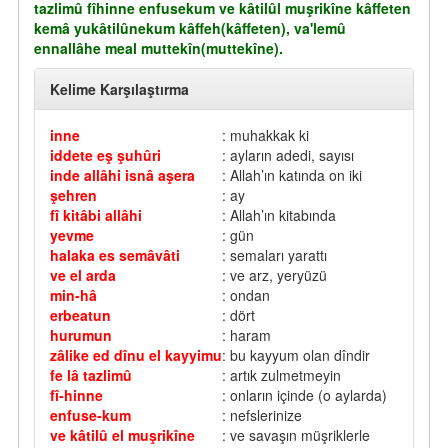
tazlimû fîhinne enfusekum ve kâtilûl muşrikîne kâffeten
kemâ yukâtilûnekum kâffeh(kâffeten), va'lemû
ennallâhe meal muttekîn(muttekîne).
Kelime Karşılaştırma
inne
: muhakkak ki
iddete eş şuhûri
: ayların adedi, sayısı
inde allâhi isnâ aşera
: Allah’ın katında on iki
şehren
: ay
fî kitâbi allâhi
: Allah’ın kitabında
yevme
: gün
halaka es semâvâti
: semaları yarattı
ve el arda
: ve arz, yeryüzü
min-hâ
: ondan
erbeatun
: dört
hurumun
: haram
zâlike ed dînu el kayyimu
: bu kayyum olan dîndir
fe lâ tazlimû
: artık zulmetmeyin
fî-hinne
: onların içinde (o aylarda)
enfuse-kum
: nefslerinize
ve kâtilû el muşrikîne
: ve savaşın müşriklerle