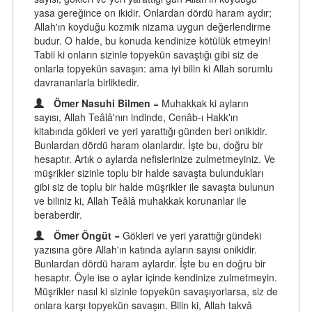
yasa gereğince on ikidir. Onlardan dördü haram aydır;
Allah'ın koyduğu kozmik nizama uygun değerlendirme
budur. O halde, bu konuda kendinize kötülük etmeyin!
Tabii ki onların sizinle topyekün savaştığı gibi siz de
onlarla topyekün savaşın: ama iyi bilin ki Allah sorumlu
davrananlarla birliktedir.
Ömer Nasuhi Bilmen
= Muhakkak ki ayların
sayısı, Allah Teâlâ'nın indinde, Cenâb-ı Hakk'ın
kitabında gökleri ve yeri yarattığı günden beri onikidir.
Bunlardan dördü haram olanlardır. İşte bu, doğru bir
hesaptır. Artık o aylarda nefislerinize zulmetmeyiniz. Ve
müşrikler sizinle toplu bir halde savaşta bulundukları
gibi siz de toplu bir halde müşrikler ile savaşta bulunun
ve biliniz ki, Allah Teâlâ muhakkak korunanlar ile
beraberdir.
Ömer Öngüt
= Gökleri ve yeri yarattığı gündeki
yazısına göre Allah'ın katında ayların sayısı onikidir.
Bunlardan dördü haram aylardır. İşte bu en doğru bir
hesaptır. Öyle ise o aylar içinde kendinize zulmetmeyin.
Müşrikler nasıl ki sizinle topyekün savaşıyorlarsa, siz de
onlara karşı topyekün savaşın. Bilin ki, Allah takvâ