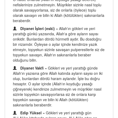
nefislerinize zulmetmeyin. Müşrikler sizinle nasıl toplu
olarak savaşıyorlarsa, siz de onlarla (öylece) toplu
olarak savaşın ve bilin ki Allah (kötülükten) sakınanlarla
beraberdir.
Diyanet İşleri (eski)
= Allah'ın gökleri ve yeri
yarattığı günkü yazısında, Allah'a göre ayların sayısı
onikidir. Bunlardan dördü hürmetli aydır. Bu dosdoğru
bir nizamdır. Öyleyse o aylar içinde kendinize yazık
etmeyin, topyekun sizinle savaşan putperestlerle siz de
topyekun savaşın, Allah'ın sakınanlarla beraber
olduğunu bilin.
Diyanet Vakfi
= Gökleri ve yeri yarattığı günde
Allah'ın yazısına göre Allah katında ayların sayısı on iki
olup, bunlardan dördü haram aylarıdır. İşte bu doğru
hesaptır. O aylar içinde (Allah'ın koyduğu yasağı
çiğneyerek) kendinize zulmetmeyin ve müşrikler nasıl
sizinle topyekün savaşıyorlarsa siz de onlara karşı
topyekün savaşın ve bilin ki Allah (kötülükten)
sakınanlarla beraberdir.
Edip Yüksel
= Gökleri ve yeri yarattığı gün