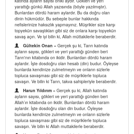
katında ayların sayısı oniki aydır. Gökleri ve yeri
yarattığı günkü Allah yazısında (böyle yazılmıştır).
Bunlardan dördü haram aylardır. Bu da doğru olan
dinin hükmüdür. Bu sebeple bunlar hakkında
nefislerinize haksızlık yapmayınız. Müşrikler size karşı
topyekün savaştıkları gibi siz de onlara karşı topyekün
savaş açın. Ve iyi bilin ki, Allah müttakilerle beraberdir.
Gültekin Onan
= Gerçek şu ki, Tanrı katında
ayların sayısı, gökleri ve yeri yarattığı günden beri
Tanrı'nın kitabında on ikidir. Bunlardan dördü haram
aylardır. İşte dosdoğru olan hesab (din) budur. Öyleyse
bunlarda kendinize zulmetmeyin ve onların sizlerle
topluca savaşması gibi siz de müşriklerle topluca
savaşın. Ve bilin ki Tanrı, takva sahipleriyle beraberdir.
Harun Yıldırım
= Gerçek şu ki, Allah katında
ayların sayısı, gökleri ve yeri yarattığı günden beri
Allah’ın kitabında on ikidir. Bunlardan dördü haram
aylardır. İşte dosdoğru olan din budur. Öyleyse
bunlarda kendinize zulmetmeyin ve onların sizlerle
topluca savaşması gibi siz de müşriklerle topluca
savaşın. Ve bilin ki Allah muttakilerle beraberdir.