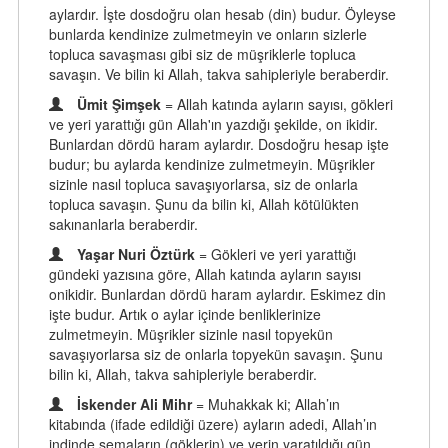
aylardır. İşte dosdoğru olan hesab (din) budur. Öyleyse
bunlarda kendinize zulmetmeyin ve onların sizlerle
topluca savaşması gibi siz de müşriklerle topluca
savaşın. Ve bilin ki Allah, takva sahipleriyle beraberdir.
Ümit Şimşek
= Allah katında ayların sayısı, gökleri
ve yeri yarattığı gün Allah'ın yazdığı şekilde, on ikidir.
Bunlardan dördü haram aylardır. Dosdoğru hesap işte
budur; bu aylarda kendinize zulmetmeyin. Müşrikler
sizinle nasıl topluca savaşıyorlarsa, siz de onlarla
topluca savaşın. Şunu da bilin ki, Allah kötülükten
sakınanlarla beraberdir.
Yaşar Nuri Öztürk
= Gökleri ve yeri yarattığı
gündeki yazısına göre, Allah katında ayların sayısı
onikidir. Bunlardan dördü haram aylardır. Eskimez din
işte budur. Artık o aylar içinde benliklerinize
zulmetmeyin. Müşrikler sizinle nasıl topyekün
savaşıyorlarsa siz de onlarla topyekün savaşın. Şunu
bilin ki, Allah, takva sahipleriyle beraberdir.
İskender Ali Mihr
= Muhakkak ki; Allah’ın
kitabında (ifade edildiği üzere) ayların adedi, Allah’ın
indinde semaların (göklerin) ve yerin yaratıldığı gün