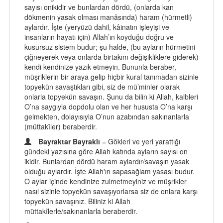
sayısı onikidir ve bunlardan dördü, (onlarda kan
dökmenin yasak olması manâsında) haram (hürmetli)
aylardır. İşte (yeryüzü dahil, kâinatın işleyişi ve
insanların hayatı için) Allah’ın koyduğu doğru ve
kusursuz sistem budur; şu halde, (bu ayların hürmetini
çiğneyerek veya onlarda birtakım değişikliklere giderek)
kendi kendinize yazık etmeyin. Bununla beraber,
müşriklerin bir araya gelip hiçbir kural tanımadan sizinle
topyekün savaştıkları gibi, siz de mü’minler olarak
onlarla topyekün savaşın. Şunu da bilin ki Allah, kalbleri
O’na saygıyla dopdolu olan ve her hususta O’na karşı
gelmekten, dolayısıyla O’nun azabından sakınanlarla
(müttakîler) beraberdir.
Bayraktar Bayraklı
= Gökleri ve yeri yarattığı
gündeki yazısına göre Allah katında ayların sayısı on
ikidir. Bunlardan dördü haram aylardır/savaşın yasak
olduğu aylardır. İşte Allah'ın sapasağlam yasası budur.
O aylar içinde kendinize zulmetmeyiniz ve müşrikler
nasıl sizinle topyekün savaşıyorlarsa siz de onlara karşı
topyekün savaşınız. Biliniz ki Allah
müttakîlerle/sakınanlarla beraberdir.