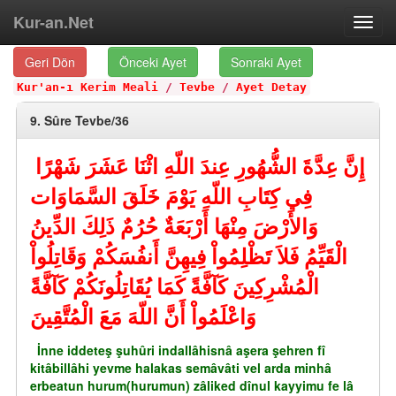
Kur-an.Net
Toggl
navig
Geri Dön
Önceki Ayet
Sonraki Ayet
Kur'an-ı Kerim Meali
/
Tevbe
/
Ayet Detay
9. Sûre Tevbe/36
إِنَّ عِدَّةَ الشُّهُورِ عِندَ اللّهِ اثْنَا عَشَرَ شَهْرًا
فِي كِتَابِ اللّهِ يَوْمَ خَلَقَ السَّمَاوَات
وَالأَرْضَ مِنْهَا أَرْبَعَةٌ حُرُمٌ ذَلِكَ الدِّينُ
الْقَيِّمُ فَلاَ تَظْلِمُواْ فِيهِنَّ أَنفُسَكُمْ وَقَاتِلُواْ
الْمُشْرِكِينَ كَآفَّةً كَمَا يُقَاتِلُونَكُمْ كَآفَّةً
وَاعْلَمُواْ أَنَّ اللّهَ مَعَ الْمُتَّقِينَ
İnne iddeteş şuhûri indallâhisnâ aşera şehren fî
kitâbillâhi yevme halakas semâvâti vel arda minhâ
erbeatun hurum(hurumun) zâliked dînul kayyimu fe lâ