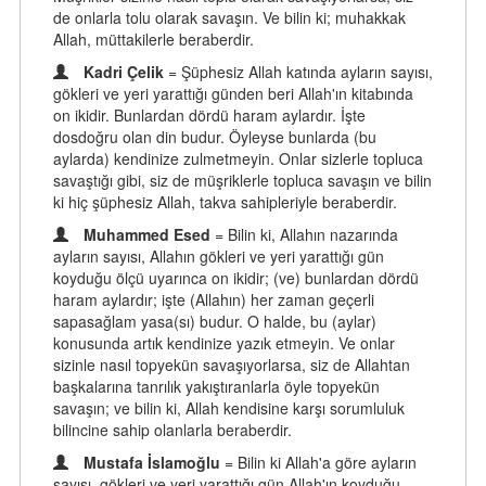
de onlarla tolu olarak savaşın. Ve bilin ki; muhakkak
Allah, müttakilerle beraberdir.
Kadri Çelik
= Şüphesiz Allah katında ayların sayısı,
gökleri ve yeri yarattığı günden beri Allah'ın kitabında
on ikidir. Bunlardan dördü haram aylardır. İşte
dosdoğru olan din budur. Öyleyse bunlarda (bu
aylarda) kendinize zulmetmeyin. Onlar sizlerle topluca
savaştığı gibi, siz de müşriklerle topluca savaşın ve bilin
ki hiç şüphesiz Allah, takva sahipleriyle beraberdir.
Muhammed Esed
= Bilin ki, Allahın nazarında
ayların sayısı, Allahın gökleri ve yeri yarattığı gün
koyduğu ölçü uyarınca on ikidir; (ve) bunlardan dördü
haram aylardır; işte (Allahın) her zaman geçerli
sapasağlam yasa(sı) budur. O halde, bu (aylar)
konusunda artık kendinize yazık etmeyin. Ve onlar
sizinle nasıl topyekün savaşıyorlarsa, siz de Allahtan
başkalarına tanrılık yakıştıranlarla öyle topyekün
savaşın; ve bilin ki, Allah kendisine karşı sorumluluk
bilincine sahip olanlarla beraberdir.
Mustafa İslamoğlu
= Bilin ki Allah'a göre ayların
sayısı, gökleri ve yeri yarattığı gün Allah'ın koyduğu