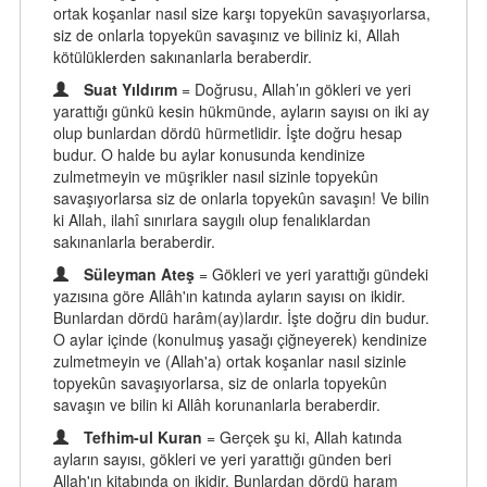
ortak koşanlar nasıl size karşı topyekün savaşıyorlarsa,
siz de onlarla topyekün savaşınız ve biliniz ki, Allah
kötülüklerden sakınanlarla beraberdir.
Suat Yıldırım
= Doğrusu, Allah’ın gökleri ve yeri
yarattığı günkü kesin hükmünde, ayların sayısı on iki ay
olup bunlardan dördü hürmetlidir. İşte doğru hesap
budur. O halde bu aylar konusunda kendinize
zulmetmeyin ve müşrikler nasıl sizinle topyekûn
savaşıyorlarsa siz de onlarla topyekûn savaşın! Ve bilin
ki Allah, ilahî sınırlara saygılı olup fenalıklardan
sakınanlarla beraberdir.
Süleyman Ateş
= Gökleri ve yeri yarattığı gündeki
yazısına göre Allâh'ın katında ayların sayısı on ikidir.
Bunlardan dördü harâm(ay)lardır. İşte doğru din budur.
O aylar içinde (konulmuş yasağı çiğneyerek) kendinize
zulmetmeyin ve (Allah'a) ortak koşanlar nasıl sizinle
topyekûn savaşıyorlarsa, siz de onlarla topyekûn
savaşın ve bilin ki Allâh korunanlarla beraberdir.
Tefhim-ul Kuran
= Gerçek şu ki, Allah katında
ayların sayısı, gökleri ve yeri yarattığı günden beri
Allah'ın kitabında on ikidir. Bunlardan dördü haram