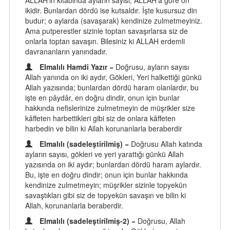
ALLAH'ın kitabında ayların sayısı, ALLAH'a göre on
ikidir. Bunlardan dördü ise kutsaldır. İşte kusursuz din
budur; o aylarda (savaşarak) kendinize zulmetmeyiniz.
Ama putperestler sizinle toptan savaşırlarsa siz de
onlarla toptan savaşın. Bilesiniz ki ALLAH erdemli
davrananların yanındadır.
Elmalılı Hamdi Yazır
= Doğrusu, ayların sayısı
Allah yanında on iki aydır, Gökleri, Yeri halkettiği günkü
Allah yazısında; bunlardan dördü haram olanlardır, bu
işte en pâydâr, en doğru dindir, onun için bunlar
hakkında nefislerinize zulmetmeyin de müşrikler size
kâffeten harbettikleri gibi siz de onlara kâffeten
harbedin ve bilin ki Allah korunanlarla beraberdir
Elmalılı (sadeleştirilmiş)
= Doğrusu Allah katında
ayların sayısı, gökleri ve yeri yarattığı günkü Allah
yazısında on iki aydır; bunlardan dördü haram aylardır.
Bu, işte en doğru dindir; onun için bunlar hakkında
kendinize zulmetmeyin; müşrikler sizinle topyekün
savaştıkları gibi siz de topyekün savaşın ve bilin ki
Allah, korunanlarla beraberdir.
Elmalılı (sadeleştirilmiş-2)
= Doğrusu, Allah