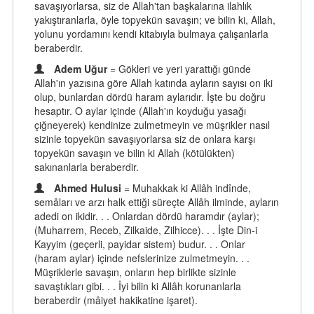
savaşıyorlarsa, siz de Allah'tan başkalarına ilahlık
yakıştıranlarla, öyle topyekün savaşın; ve bilin ki, Allah,
yolunu yordamını kendi kitabıyla bulmaya çalışanlarla
beraberdir.
Adem Uğur
= Gökleri ve yeri yarattığı günde
Allah'ın yazısına göre Allah katında ayların sayısı on iki
olup, bunlardan dördü haram aylarıdır. İşte bu doğru
hesaptır. O aylar içinde (Allah'ın koyduğu yasağı
çiğneyerek) kendinize zulmetmeyin ve müşrikler nasıl
sizinle topyekün savaşıyorlarsa siz de onlara karşı
topyekün savaşın ve bilin ki Allah (kötülükten)
sakınanlarla beraberdir.
Ahmed Hulusi
= Muhakkak ki Allâh indînde,
semâları ve arzı halk ettiği süreçte Allâh ilminde, ayların
adedi on ikidir. . . Onlardan dördü haramdır (aylar);
(Muharrem, Receb, Zilkaide, Zilhicce). . . İşte Din-i
Kayyim (geçerli, payidar sistem) budur. . . Onlar
(haram aylar) içinde nefslerinize zulmetmeyin. . .
Müşriklerle savaşın, onların hep birlikte sizinle
savaştıkları gibi. . . İyi bilin ki Allâh korunanlarla
beraberdir (mâiyet hakikatine işaret).