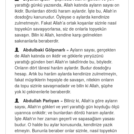
yarattığı günkü yazısında, Allah katında ayların sayısı on
ikidir. Bunlardan dördü haram aylardır. İşte bu, Allah’ın
dosdoğru kanunudur. Öyleyse o aylarda kendinize
zulmetmeyin. Fakat Allah’a ortak koşanlar sizinle nasıl
topyekûn savaşıyorlarsa, siz de onlarla topyekûn
savaşın. Bilin ki Allah, kendine karşı gelmekten
sakınanlarla beraberdir.
Abdulbaki Gölpınarlı
= Ayların sayısı, gerçekten
de Allah katında on ikidir ve göklerle yeryüzünü
yarattığı günden beri Allah'ın takdîrinde bu, böyledir.
Onların dört tânesi harâm aylardır. Budur dosdoğru
hesap. Artık bu harâm aylarda kendinize zulmetmeyin,
fakat müşriklerin hepsiyle de savaşın, nitekim onların
da topu sizinle savaşmadadır ve bilin ki Allah, şüphe
yok ki çekinenlerle beraberdir.
Abdullah Parlıyan
= Biliniz ki, Allah'a göre ayların
sayısı, Allah'ın gökleri ve yeri yarattığı gün koyduğu ölçü
uyarınca onikidir; ve bunlardan dördü haram aylardır.
İşte Allah'ın her zaman geçerli ve sapasağlam yasası
budur. O halde bu aylar konusunda, kendinize yazık
etmeyin. Bununla beraber onlar sizinle, nasıl topyekün