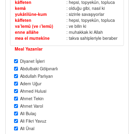
kâffeten
: hepsi, topyekûn, topluca
kemâ
: olduğu gibi, nasıl ki
yukâtilûne-kum
: sizinle savaşıyorlar
kâffeten
: hepsi, topyekûn, topluca
va’lemû (ve ı’lemû)
: ve bilin ki
enne allâhe
: muhakkak ki Allah
mea el muttekîne
: takva sahipleriyle beraber
Meal Yazanlar
Diyanet İşleri
Abdulbaki Gölpınarlı
Abdullah Parlıyan
Adem Uğur
Ahmed Hulusi
Ahmet Tekin
Ahmet Varol
Ali Bulaç
Ali Fikri Yavuz
Ali Ünal