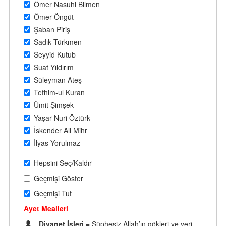
Ömer Nasuhi Bilmen
Ömer Öngüt
Şaban Piriş
Sadık Türkmen
Seyyid Kutub
Suat Yıldırım
Süleyman Ateş
Tefhim-ul Kuran
Ümit Şimşek
Yaşar Nuri Öztürk
İskender Ali Mihr
İlyas Yorulmaz
Hepsini Seç/Kaldır
Geçmişi Göster
Geçmişi Tut
Ayet Mealleri
Diyanet İşleri
= Şüphesiz Allah’ın gökleri ve yeri