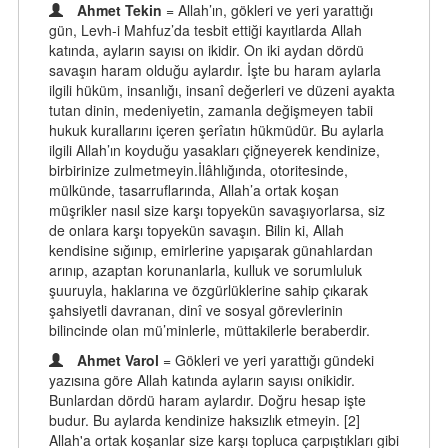
Ahmet Tekin
= Allah’ın, gökleri ve yeri yarattığı
gün, Levh-i Mahfuz’da tesbit ettiği kayıtlarda Allah
katında, ayların sayısı on ikidir. On iki aydan dördü
savaşın haram olduğu aylardır. İşte bu haram aylarla
ilgili hüküm, insanlığı, insanî değerleri ve düzeni ayakta
tutan dinin, medeniyetin, zamanla değişmeyen tabii
hukuk kurallarını içeren şerîatın hükmüdür. Bu aylarla
ilgili Allah’ın koyduğu yasakları çiğneyerek kendinize,
birbirinize zulmetmeyin.İlâhlığında, otoritesinde,
mülkünde, tasarruflarında, Allah’a ortak koşan
müşrikler nasıl size karşı topyekün savaşıyorlarsa, siz
de onlara karşı topyekün savaşın. Bilin ki, Allah
kendisine sığınıp, emirlerine yapışarak günahlardan
arınıp, azaptan korunanlarla, kulluk ve sorumluluk
şuuruyla, haklarına ve özgürlüklerine sahip çıkarak
şahsiyetli davranan, dinî ve sosyal görevlerinin
bilincinde olan mü’minlerle, müttakilerle beraberdir.
Ahmet Varol
= Gökleri ve yeri yarattığı gündeki
yazısına göre Allah katında ayların sayısı onikidir.
Bunlardan dördü haram aylardır. Doğru hesap işte
budur. Bu aylarda kendinize haksızlık etmeyin. [2]
Allah'a ortak koşanlar size karşı topluca çarpıştıkları gibi