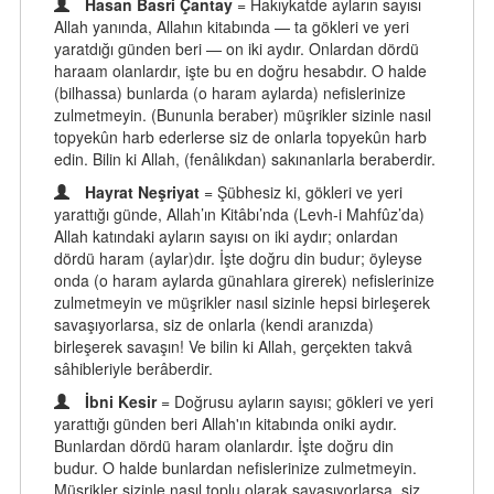
Hasan Basri Çantay
= Hakıykatde ayların sayısı
Allah yanında, Allahın kitabında — ta gökleri ve yeri
yaratdığı günden beri — on iki aydır. Onlardan dördü
haraam olanlardır, işte bu en doğru hesabdır. O halde
(bilhassa) bunlarda (o haram aylarda) nefislerinize
zulmetmeyin. (Bununla beraber) müşrikler sizinle nasıl
topyekûn harb ederlerse siz de onlarla topyekûn harb
edin. Bilin ki Allah, (fenâlıkdan) sakınanlarla beraberdir.
Hayrat Neşriyat
= Şübhesiz ki, gökleri ve yeri
yarattığı günde, Allah’ın Kitâbı’nda (Levh-i Mahfûz’da)
Allah katındaki ayların sayısı on iki aydır; onlardan
dördü haram (aylar)dır. İşte doğru din budur; öyleyse
onda (o haram aylarda günahlara girerek) nefislerinize
zulmetmeyin ve müşrikler nasıl sizinle hepsi birleşerek
savaşıyorlarsa, siz de onlarla (kendi aranızda)
birleşerek savaşın! Ve bilin ki Allah, gerçekten takvâ
sâhibleriyle berâberdir.
İbni Kesir
= Doğrusu ayların sayısı; gökleri ve yeri
yarattığı günden beri Allah'ın kitabında oniki aydır.
Bunlardan dördü haram olanlardır. İşte doğru din
budur. O halde bunlardan nefislerinize zulmetmeyin.
Müşrikler sizinle nasıl toplu olarak savaşıyorlarsa, siz