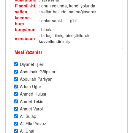
fî sebîli-hî
: onun yolunda, kendi yolunda
saffen
: saflar halinde, saf bağlayarak
keenne-
: onlar sanki ..... gibi
hum
bunyânun
: binalar
: birleştirilmiş, birleştirilerek
mersûsun
kuvvetlendirilmiş
Meal Yazanlar
Diyanet İşleri
Abdulbaki Gölpınarlı
Abdullah Parlıyan
Adem Uğur
Ahmed Hulusi
Ahmet Tekin
Ahmet Varol
Ali Bulaç
Ali Fikri Yavuz
Ali Ünal