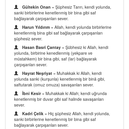
Gültekin Onan
= Şüphesiz Tanrı, kendi yolunda,
sanki birbirlerine kenetlenmiş bir bina gibi saf
bağlayarak çarpışanları sever.
Harun Yıldırım
= Allah, kendi yolunda birbirlerine
kenetlenmiş bina gibi saf bağlayarak çarpışanları
şüphesiz sever.
Hasan Basri Çantay
= Şübhesiz ki Allah, kendi
yolunda, birbirine kenedlenmiş (yekpare ve
müstahkem) bir bina gibi, saf (lar) bağlayarak
çarpışanları sever.
Hayrat Neşriyat
= Muhakkak ki Allah, kendi
yolunda sanki (kurşunla) kenetlenmiş bir binâ gibi,
saftutarak (omuz omuza) savaşanları sever.
İbni Kesir
= Muhakkak ki Allah; kendi uğrunda
kenetlenmiş bir duvar gibi saf halinde savaşanları
sever.
Kadri Çelik
= Hiç şüphesiz Allah, kendi yolunda,
sanki birbirlerine kenetlenmiş bir bina gibi saf
bağlayarak çarpışanları sever.