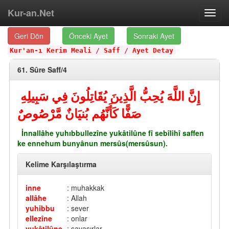
Kur-an.Net
Toggl
navig
Geri Dön
Önceki Ayet
Sonraki Ayet
Kur'an-ı Kerim Meali
/
Saff
/
Ayet Detay
61. Sûre Saff/4
إِنَّ اللَّهَ يُحِبُّ الَّذِينَ يُقَاتِلُونَ فِي سَبِيلِهِ
صَفًّا كَأَنَّهُم بُنيَانٌ مَّرْصُوصٌ
İnnallâhe yuhıbbullezîne yukâtilûne fî sebîlihî saffen
ke ennehum bunyânun mersûs(mersûsun).
Kelime Karşılaştırma
inne
: muhakkak
allâhe
: Allah
yuhibbu
: sever
ellezîne
: onlar
yukâtilûne
: savaşırlar