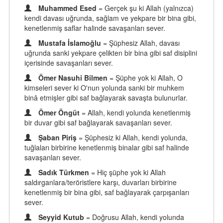
Muhammed Esed
= Gerçek şu ki Allah (yalnızca)
kendi davası uğrunda, sağlam ve yekpare bir bina gibi,
kenetlenmiş saflar halinde savaşanları sever.
Mustafa İslamoğlu
= Şüphesiz Allah, davası
uğrunda sanki yekpare çelikten bir bina gibi saf disiplini
içerisinde savaşanları sever.
Ömer Nasuhi Bilmen
= Şüphe yok ki Allah, O
kimseleri sever ki O'nun yolunda sanki bir muhkem
binâ etmişler gibi saf bağlayarak savaşta bulunurlar.
Ömer Öngüt
= Allah, kendi yolunda kenetlenmiş
bir duvar gibi saf bağlayarak savaşanları sever.
Şaban Piriş
= Şüphesiz ki Allah, kendi yolunda,
tuğlaları birbirine kenetlenmiş binalar gibi saf halinde
savaşanları sever.
Sadık Türkmen
= Hiç şüphe yok ki Allah
saldırganlara/teröristlere karşı, duvarları birbirine
kenetlenmiş bir bina gibi, saf bağlayarak çarpışanları
sever.
Seyyid Kutub
= Doğrusu Allah, kendi yolunda