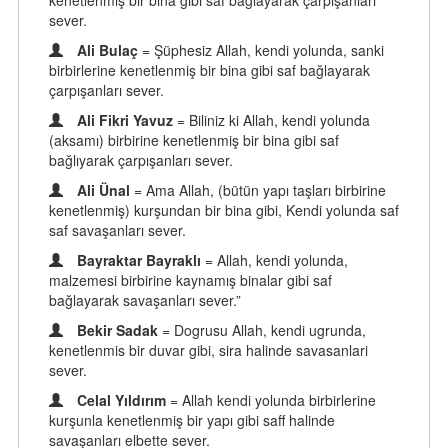
kenetlenmiş bir bina gibi saf bağlayarak çarpışanları
sever.
Ali Bulaç
= Şüphesiz Allah, kendi yolunda, sanki
birbirlerine kenetlenmiş bir bina gibi saf bağlayarak
çarpışanları sever.
Ali Fikri Yavuz
= Biliniz ki Allah, kendi yolunda
(aksamı) birbirine kenetlenmiş bir bina gibi saf
bağlıyarak çarpışanları sever.
Ali Ünal
= Ama Allah, (bütün yapı taşları birbirine
kenetlenmiş) kurşundan bir bina gibi, Kendi yolunda saf
saf savaşanları sever.
Bayraktar Bayraklı
= Allah, kendi yolunda,
malzemesi birbirine kaynamış binalar gibi saf
bağlayarak savaşanları sever.”
Bekir Sadak
= Dogrusu Allah, kendi ugrunda,
kenetlenmis bir duvar gibi, sira halinde savasanlari
sever.
Celal Yıldırım
= Allah kendi yolunda birbirlerine
kurşunla kenetlenmiş bir yapı gibi saff halinde
savaşanları elbette sever.