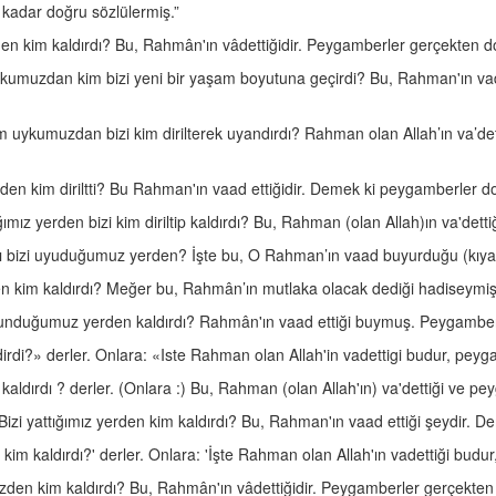
 kadar doğru sözlülermiş.”
den kim kaldırdı? Bu, Rahmân'ın vâdettiğidir. Peygamberler gerçekten do
uykumuzdan kim bizi yeni bir yaşam boyutuna geçirdi? Bu, Rahman'ın vadet
 uykumuzdan bizi kim dirilterek uyandırdı? Rahman olan Allah’ın va’dett
den kim diriltti? Bu Rahman'ın vaad ettiğidir. Demek ki peygamberler do
ğımız yerden bizi kim diriltip kaldırdı? Bu, Rahman (olan Allah)ın va'detti
dı bizi uyuduğumuz yerden? İşte bu, O Rahman’ın vaad buyurduğu (kıyam
en kim kaldırdı? Meğer bu, Rahmân’ın mutlaka olacak dediği hadiseymiş
ulunduğumuz yerden kaldırdı? Rahmân'ın vaad ettiği buymuş. Peygamberl
ldirdi?» derler. Onlara: «Iste Rahman olan Allah'in vadettigi budur, pey
ldırdı ? derler. (Onlara :) Bu, Rahman (olan Allah'ın) va'dettiği ve pey
Bizi yattığımız yerden kim kaldırdı? Bu, Rahman'ın vaad ettiği şeydir.
i kim kaldırdı?' derler. Onlara: 'İşte Rahman olan Allah'ın vadettiği bud
izden kim kaldırdı? Bu, Rahmân'ın vâdettiğidir. Peygamberler gerçekten 