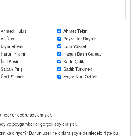
Ahmed Hulusi
Ahmet Tekin
Ali Ünal
Bayraktar Bayraklı
Diyanet Vakfi
Edip Yüksel
Harun Yıldırım
Hasan Basri Çantay
İbni Kesir
Kadri Çelik
Şaban Piriş
Sadık Türkmen
Ümit Şimşek
Yaşar Nuri Öztürk
gamberler doğru söylemişler.”
i şey ve peygamberler gerçek söylemişler.
kim kaldırıyor?” Bunun üzerine onlara şöyle denilecek: “İşte bu