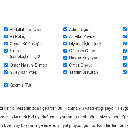
Abdullah Parlıyan
Adem Uğur
Ali Bulaç
Ali Fikri Yavuz
Cemal Külünkoğlu
Diyanet İşleri (eski)
Elmalılı
Gültekin Onan
(sadeleştirilmiş-2)
Hayrat Neşriyat
Ömer Nasuhi Bilmen
Ömer Öngüt
Süleyman Ateş
Tefhim-ul Kuran
Geçmişi Tut
zi diriltip mezarımızdan çıkardı? Bu, Rahman’ın vaad ettiği şeydir. Pey
 bize, kim kaldırdı bizi uyuduğumuz yerden; bu, rahmânın bize vaadettiğ
ah bize, vay başımıza gelenlere, şu yatıp uyuduğumuz kabirlerden, bizi 