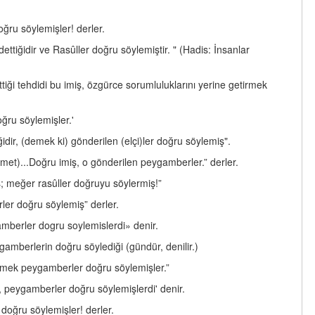
ğru söylemişler! derler.
tiğidir ve Rasûller doğru söylemiştir. " (Hadis: İnsanlar
iği tehdidi bu imiş, özgürce sorumluluklarını yerine getirmek
ğru söylemişler.'
ğidir, (demek ki) gönderilen (elçi)ler doğru söylemiş".
et)...Doğru imiş, o gönderilen peygamberler.” derler.
; meğer rasûller doğruyu söylermiş!”
er doğru söylemiş” derler.
gamberler dogru soylemislerdi» denir.
gamberlerin doğru söylediği (gündür, denilir.)
 Demek peygamberler doğru söylemişler.”
ur, peygamberler doğru söylemişlerdi' denir.
doğru söylemişler! derler.