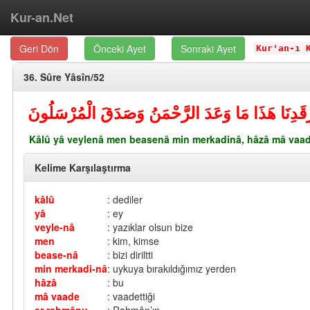
Kur-an.Net
Geri Dön
Önceki Ayet
Sonraki Ayet
Kur'an-ı 
36. Sûre Yâsîn/52
َّرْقَدِنَا هَذَا مَا وَعَدَ الرَّحْمَنُ وَصَدَقَ الْمُرْسَلُونَ
Kâlû yâ veylenâ men beasenâ min merkadinâ, hâzâ mâ vaad
Kelime Karşılaştırma
kâlû
: dediler
yâ
: ey
veyle-nâ
: yazıklar olsun bize
men
: kim, kimse
bease-nâ
: bizi diriltti
min merkadi-nâ
: uykuya bırakıldığımız yerden
hâzâ
: bu
mâ vaade
: vaadettiği