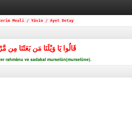
Kerim Meali
/
Yâsîn
/
Ayet Detay
قَالُوا يَا وَيْلَنَا مَن بَعَثَنَا مِن م
er rahmânu ve sadakal murselûn(murselûne).