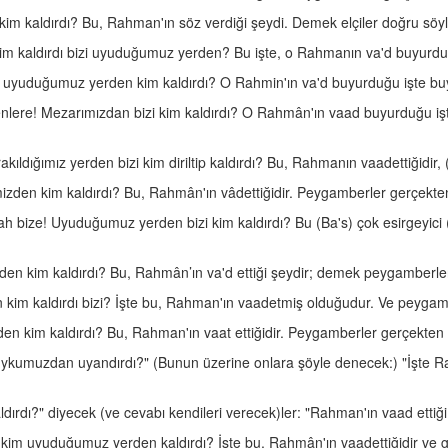
i kim kaldırdı? Bu, Rahman'ın söz verdiği şeydi. Demek elçiler doğru söyl
kim kaldırdı bizi uyuduğumuz yerden? Bu işte, o Rahmanın va'd buyurdu
i uyuduğumuz yerden kim kaldırdı? O Rahmin'ın va'd buyurduğu işte bu
nlere! Mezarımızdan bizi kim kaldırdı? O Rahmân'ın vaad buyurduğu iş
akıldığımız yerden bizi kim diriltip kaldırdı? Bu, Rahmanın vaadettiğidir,
mizden kim kaldırdı? Bu, Rahmân'ın vâdettiğidir. Peygamberler gerçekten
h bize! Uyuduğumuz yerden bizi kim kaldırdı? Bu (Ba's) çok esirgeyici (
yerden kim kaldırdı? Bu, Rahmân’ın va'd ettiği şeydir; demek peygamberle
den kim kaldırdı bizi? İşte bu, Rahman'ın vaadetmiş olduğudur. Ve peyga
den kim kaldırdı? Bu, Rahman'ın vaat ettiğidir. Peygamberler gerçekten 
 uykumuzdan uyandırdı?" (Bunun üzerine onlara şöyle denecek:) "İşte Ra
ldırdı?" diyecek (ve cevabı kendileri verecek)ler: "Rahman'ın vaad ettiğ
i kim uyuduğumuz yerden kaldırdı? İşte bu, Rahmân'ın vaadettiğidir ve 