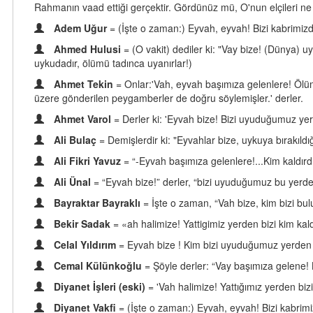
Rahmanın vaad ettiği gerçektir. Gördünüz mü, O'nun elçileri ne
Adem Uğur
= (İşte o zaman:) Eyvah, eyvah! Bizi kabrimiz
Ahmed Hulusi
= (O vakit) dediler ki: "Vay bize! (Dünya) 
uykudadır, ölümü tadınca uyanırlar!)
Ahmet Tekin
= Onlar:'Vah, eyvah başımıza gelenlere! Ölüm
üzere gönderilen peygamberler de doğru söylemişler.' derler.
Ahmet Varol
= Derler ki: 'Eyvah bize! Bizi uyuduğumuz yer
Ali Bulaç
= Demişlerdir ki: "Eyvahlar bize, uykuya bırakıldı
Ali Fikri Yavuz
= “-Eyvah başımıza gelenlere!...Kim kaldır
Ali Ünal
= “Eyvah bize!” derler, “bizi uyuduğumuz bu yerd
Bayraktar Bayraklı
= İşte o zaman, “Vah bize, kim bizi b
Bekir Sadak
= «ah halimize! Yattigimiz yerden bizi kim ka
Celal Yıldırım
= Eyvah bize ! Kim bizi uyuduğumuz yerden ka
Cemal Külünkoğlu
= Şöyle derler: “Vay başımıza gelene! 
Diyanet İşleri (eski)
= 'Vah halimize! Yattığımız yerden biz
Diyanet Vakfi
= (İşte o zaman:) Eyvah, eyvah! Bizi kabrim