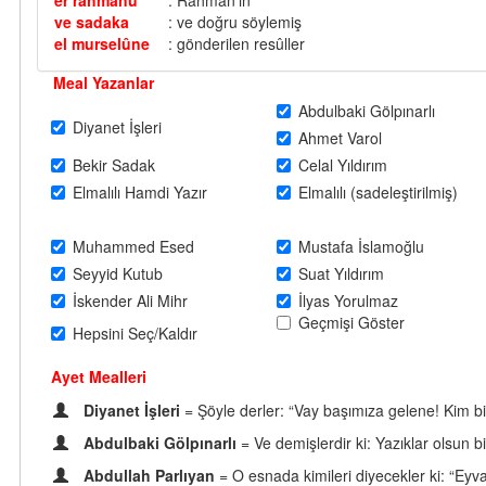
er rahmânu
: Rahmân’ın
ve sadaka
: ve doğru söylemiş
el murselûne
: gönderilen resûller
Meal Yazanlar
Abdulbaki Gölpınarlı
Diyanet İşleri
Ahmet Varol
Bekir Sadak
Celal Yıldırım
Elmalılı Hamdi Yazır
Elmalılı (sadeleştirilmiş)
Muhammed Esed
Mustafa İslamoğlu
Seyyid Kutub
Suat Yıldırım
İskender Ali Mihr
İlyas Yorulmaz
Geçmişi Göster
Hepsini Seç/Kaldır
Ayet Mealleri
Diyanet İşleri
= Şöyle derler: “Vay başımıza gelene! Kim bi
Abdulbaki Gölpınarlı
= Ve demişlerdir ki: Yazıklar olsun
Abdullah Parlıyan
= O esnada kimileri diyecekler ki: “Eyv