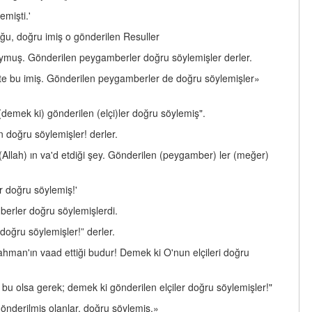
emişti.'
ğu, doğru imiş o gönderilen Resuller
ymuş. Gönderilen peygamberler doğru söylemişler derler.
te bu imiş. Gönderilen peygamberler de doğru söylemişler»
 (demek ki) gönderilen (elçi)ler doğru söylemiş".
 doğru söylemişler! derler.
Allah) ın va'd etdiği şey. Gönderilen (peygamber) ler (meğer)
r doğru söylemiş!'
mberler doğru söylemişlerdi.
doğru söylemişler!” derler.
hman'ın vaad ettiği budur! Demek ki O'nun elçileri doğru
i bu olsa gerek; demek ki gönderilen elçiler doğru söylemişler!"
gönderilmiş olanlar, doğru söylemiş.»