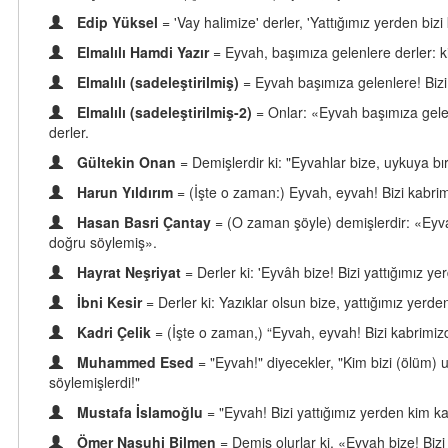
Edip Yüksel
= 'Vay halimize' derler, 'Yattığımız yerden biz
Elmalılı Hamdi Yazır
= Eyvah, başımıza gelenlere derler: 
Elmalılı (sadeleştirilmiş)
= Eyvah başımıza gelenlere! Biz
Elmalılı (sadeleştirilmiş-2)
= Onlar: «Eyvah başımıza gele
derler.
Gültekin Onan
= Demişlerdir ki: "Eyvahlar bize, uykuya bır
Harun Yıldırım
= (İşte o zaman:) Eyvah, eyvah! Bizi kabri
Hasan Basri Çantay
= (O zaman şöyle) demişlerdir: «Eyva
doğru söylemiş».
Hayrat Neşriyat
= Derler ki: 'Eyvâh bize! Bizi yattığımız 
İbni Kesir
= Derler ki: Yazıklar olsun bize, yattığımız yer
Kadri Çelik
= (İşte o zaman,) “Eyvah, eyvah! Bizi kabrimiz
Muhammed Esed
= "Eyvah!" diyecekler, "Kim bizi (ölüm)
söylemişlerdi!"
Mustafa İslamoğlu
= "Eyvah! Bizi yattığımız yerden kim ka
Ömer Nasuhi Bilmen
= Demiş olurlar ki, «Eyvah bize! Biz