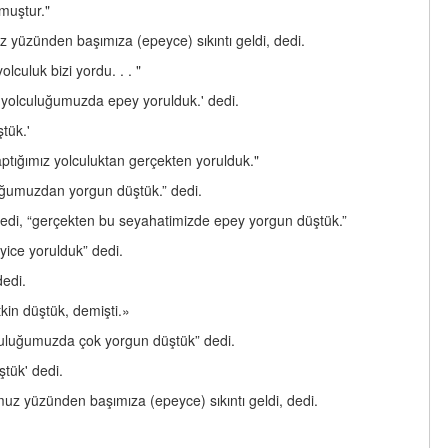
rmuştur."
 yüzünden başımıza (epeyce) sıkıntı geldi, dedi.
culuk bizi yordu. . . "
bu yolculuğumuzda epey yorulduk.' dedi.
tük.'
aptığımız yolculuktan gerçekten yorulduk."
luğumuzdan yorgun düştük.” dedi.
” dedi, “gerçekten bu seyahatimizde epey yorgun düştük.”
yice yorulduk” dedi.
dedi.
kin düştük, demişti.»
olculuğumuzda çok yorgun düştük” dedi.
tük' dedi.
uz yüzünden başımıza (epeyce) sıkıntı geldi, dedi.