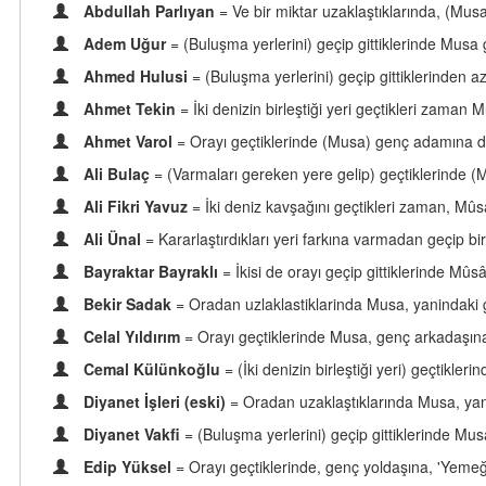
Abdullah Parlıyan
= Ve bir miktar uzaklaştıklarında, (Musa
Adem Uğur
= (Buluşma yerlerini) geçip gittiklerinde Mus
Ahmed Hulusi
= (Buluşma yerlerini) geçip gittiklerinden a
Ahmet Tekin
= İki denizin birleştiği yeri geçtikleri zama
Ahmet Varol
= Orayı geçtiklerinde (Musa) genç adamına de
Ali Bulaç
= (Varmaları gereken yere gelip) geçtiklerinde (
Ali Fikri Yavuz
= İki deniz kavşağını geçtikleri zaman, Mû
Ali Ünal
= Kararlaştırdıkları yeri farkına varmadan geçip b
Bayraktar Bayraklı
= İkisi de orayı geçip gittiklerinde M
Bekir Sadak
= Oradan uzlaklastiklarinda Musa, yanindaki 
Celal Yıldırım
= Orayı geçtiklerinde Musa, genç arkadaşına,
Cemal Külünkoğlu
= (İki denizin birleştiği yeri) geçtik
Diyanet İşleri (eski)
= Oradan uzaklaştıklarında Musa, yan
Diyanet Vakfi
= (Buluşma yerlerini) geçip gittiklerinde M
Edip Yüksel
= Orayı geçtiklerinde, genç yoldaşına, 'Yemeğ