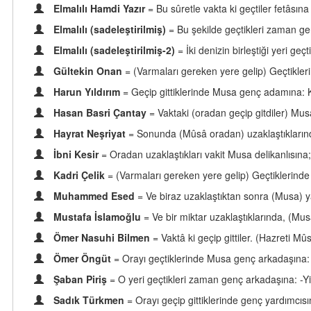
Elmalılı Hamdi Yazır
= Bu sûretle vakta ki geçtiler fetâsın
Elmalılı (sadeleştirilmiş)
= Bu şekilde geçtikleri zaman g
Elmalılı (sadeleştirilmiş-2)
= İki denizin birleştiği yeri 
Gültekin Onan
= (Varmaları gereken yere gelip) Geçtikler
Harun Yıldırım
= Geçip gittiklerinde Musa genç adamına: K
Hasan Basri Çantay
= Vaktaki (oradan geçip gitdiler) M
Hayrat Neşriyat
= Sonunda (Mûsâ oradan) uzaklaştıklarınd
İbni Kesir
= Oradan uzaklaştıkları vakit Musa delikanlısına
Kadri Çelik
= (Varmaları gereken yere gelip) Geçtiklerinde
Muhammed Esed
= Ve biraz uzaklaştıktan sonra (Musa) ya
Mustafa İslamoğlu
= Ve bir miktar uzaklaştıklarında, (Mus
Ömer Nasuhi Bilmen
= Vaktâ ki geçip gittiler. (Hazreti
Ömer Öngüt
= Orayı geçtiklerinde Musa genç arkadaşına: 
Şaban Piriş
= O yeri geçtikleri zaman genç arkadaşına: -Yi
Sadık Türkmen
= Orayı geçip gittiklerinde genç yardımcıs