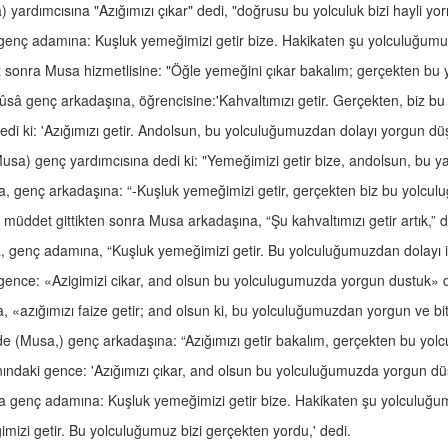
) yardımcısına "Azığımızı çıkar" dedi, "doğrusu bu yolculuk bizi hayli yo
a genç adamına: Kuşluk yemeğimizi getir bize. Hakikaten şu yolculuğumuz
z sonra Musa hizmetlisine: "Öğle yemeğini çıkar bakalım; gerçekten bu yol
n Mûsâ genç arkadaşına, öğrencisine:'Kahvaltımızı getir. Gerçekten, biz 
di ki: 'Azığımızı getir. Andolsun, bu yolculuğumuzdan dolayı yorgun düş
Musa) genç yardımcısına dedi ki: "Yemeğimizi getir bize, andolsun, bu y
sa, genç arkadaşına: “-Kuşluk yemeğimizi getir, gerçekten biz bu yolcu
ir müddet gittikten sonra Musa arkadaşına, “Şu kahvaltımızı getir artık,
ûsâ, genç adamına, “Kuşluk yemeğimizi getir. Bu yolculuğumuzdan dolayı i
gence: «Azigimizi cikar, and olsun bu yolculugumuzda yorgun dustuk» 
 «azığımızı faize getir; and olsun ki, bu yolculuğumuzdan yorgun ve bit
lerinde (Musa,) genç arkadaşına: “Azığımızı getir bakalım, gerçekten bu y
ındaki gence: 'Azığımızı çıkar, and olsun bu yolculuğumuzda yorgun düş
usa genç adamına: Kuşluk yemeğimizi getir bize. Hakikaten şu yolculuğum
imizi getir. Bu yolculuğumuz bizi gerçekten yordu,' dedi.