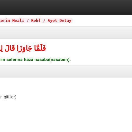
Kerim Meali
/
Kehf
/
Ayet Detay
فَلَمَّا جَاوَزَا قَالَ لِ
min seferinâ hâzâ nasabâ(nasaben).
, gittiler)