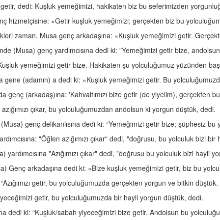
a getir, dedi: Kuşluk yemeğimizi, hakikaten biz bu seferimizden yorgunluğ
enç hizmetçisine: «Getir kuşluk yemeğimizi; gerçekten biz bu yolculuğu
geçtikleri zaman, Musa genç arkadaşına: «Kuşluk yemeğimizi getir. Gerç
inde (Musa) genç yardımcısına dedi ki: "Yemeğimizi getir bize, andolsun
uşluk yemeğimizi getir bize. Hakikaten şu yolculuğumuz yüzünden başımı
usa gene (adamın) a dedi ki: «Kuşluk yemeğimizi getir. Bu yolculuğumu
a genç (arkadaş)ına: 'Kahvaltımızı bize getir (de yiyelim), gerçekten 
; azığımızı çıkar, bu yolculuğumuzdan andolsun ki yorgun düştük, dedi.
 (Musa) genç delikanlısına dedi ki: “Yemeğimizi getir bize; şüphesiz bu 
rdımcısına: "Öğlen azığımızı çıkar" dedi, "doğrusu, bu yolculuk bizi bir h
a) yardımcısına "Azığımızı çıkar" dedi, "doğrusu bu yolculuk bizi hayli y
 Mûsa) Genç arkadaşına dedi ki: «Bize kuşluk yemeğimizi getir, biz bu y
“Azığımızı getir, bu yolculuğumuzda gerçekten yorgun ve bitkin düştük. 
yeceğimizi getir, bu yolculuğumuzda bir hayli yorgun düştük, dedi.
ına dedi ki: “Kuşluk/sabah yiyeceğimizi bize getir. Andolsun bu yolculu