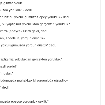
a giriftar olduk
muzda yorulduk.» dedi.
ekten biz bu yolculuğumuzda epey yorulduk» dedi.
, bu yaptığımız yolculuktan gerçekten yorulduk."
za (epeyce) sıkıntı geldi, dedi.
zdan, andolsun, yorgun düşdük».
bu yolculuğumuzda yorgun düştük' dedi.
yaptığımız yolculuktan gerçekten yorulduk.”
ayli yordu!"
ormuştur."
olculuğumuzda muhakkak ki yorgunluğa uğradık.»
” dedi.
ğumuzda epeyce yorgunluk çektik.”