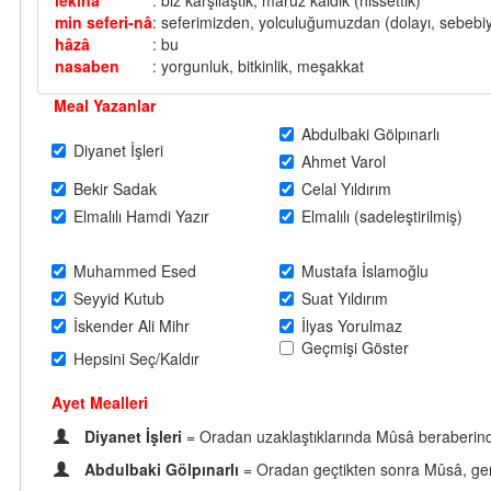
lekînâ
: biz karşılaştık, maruz kaldık (hissettik)
min seferi-nâ
: seferimizden, yolculuğumuzdan (dolayı, sebebiy
hâzâ
: bu
nasaben
: yorgunluk, bitkinlik, meşakkat
Meal Yazanlar
Abdulbaki Gölpınarlı
Diyanet İşleri
Ahmet Varol
Bekir Sadak
Celal Yıldırım
Elmalılı Hamdi Yazır
Elmalılı (sadeleştirilmiş)
Muhammed Esed
Mustafa İslamoğlu
Seyyid Kutub
Suat Yıldırım
İskender Ali Mihr
İlyas Yorulmaz
Geçmişi Göster
Hepsini Seç/Kaldır
Ayet Mealleri
Diyanet İşleri
= Oradan uzaklaştıklarında Mûsâ beraberind
Abdulbaki Gölpınarlı
= Oradan geçtikten sonra Mûsâ, genç