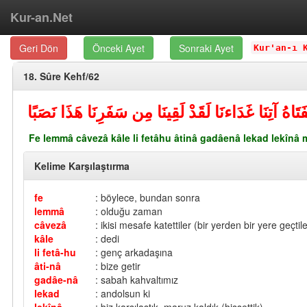
Kur-an.Net
Geri Dön
Önceki Ayet
Sonraki Ayet
Kur'an-ı 
18. Sûre Kehf/62
فَتَاهُ آتِنَا غَدَاءنَا لَقَدْ لَقِينَا مِن سَفَرِنَا هَذَا نَصَبًا
Fe lemmâ câvezâ kâle li fetâhu âtinâ gadâenâ lekad lekînâ 
Kelime Karşılaştırma
fe
: böylece, bundan sonra
lemmâ
: olduğu zaman
câvezâ
: ikisi mesafe katettiler (bir yerden bir yere geçtiler
kâle
: dedi
li fetâ-hu
: genç arkadaşına
âti-nâ
: bize getir
gadâe-nâ
: sabah kahvaltımız
lekad
: andolsun ki