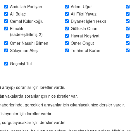
Abdullah Parlıyan
Adem Uğur
Ali Bulaç
Ali Fikri Yavuz
Cemal Külünkoğlu
Diyanet İşleri (eski)
Elmalılı
Gültekin Onan
(sadeleştirilmiş-2)
Hayrat Neşriyat
Ömer Nasuhi Bilmen
Ömer Öngüt
Süleyman Ateş
Tefhim-ul Kuran
Geçmişi Tut
rayıp) soranlar için ibretler vardır.
it vakalarda soranlar için nice ibretler var.
aberlerinde, gerçekleri arayanlar için çıkarılacak nice dersler vardır.
teyenler için ibretler vardır.
 sorgulayacaklar için dersler vardır!