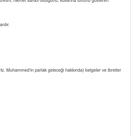
dretini, hikmet sahibi olduğunu, kullarına lütfunu gösteren
ardır.
 Hz. Muhammed'in parlak geleceği hakkında) belgeler ve ibretler