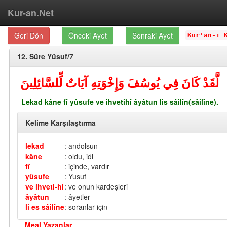
Kur-an.Net
Geri Dön
Önceki Ayet
Sonraki Ayet
Kur'an-ı 
12. Sûre Yûsuf/7
لَّقَدْ كَانَ فِي يُوسُفَ وَإِخْوَتِهِ آيَاتٌ لِّلسَّائِلِينَ
Lekad kâne fî yûsufe ve ihvetihî âyâtun lis sâilîn(sâilîne).
Kelime Karşılaştırma
lekad
: andolsun
kâne
: oldu, idi
fî
: içinde, vardır
yûsufe
: Yusuf
ve ihveti-hi
: ve onun kardeşleri
âyâtun
: âyetler
li es sâilîne
: soranlar için
Meal Yazanlar