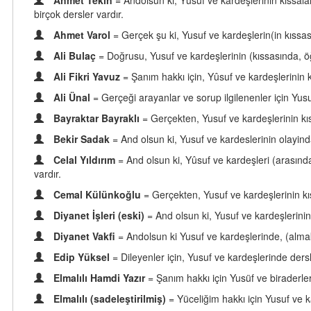
Ahmet Tekin
= Andolsun ki, Yûsuf ve kardeşlerinin kıssalar
birçok dersler vardır.
Ahmet Varol
= Gerçek şu ki, Yusuf ve kardeşlerin(in kıssası
Ali Bulaç
= Doğrusu, Yusuf ve kardeşlerinin (kıssasında, öğ
Ali Fikri Yavuz
= Şanım hakkı için, Yûsuf ve kardeşlerinin k
Ali Ünal
= Gerçeği arayanlar ve sorup ilgilenenler için Yusu
Bayraktar Bayraklı
= Gerçekten, Yusuf ve kardeşlerinin kıs
Bekir Sadak
= And olsun ki, Yusuf ve kardeslerinin olayinda
Celal Yıldırım
= And olsun ki, Yûsuf ve kardeşleri (arasın
vardır.
Cemal Külünkoğlu
= Gerçekten, Yusuf ve kardeşlerinin kıs
Diyanet İşleri (eski)
= And olsun ki, Yusuf ve kardeşlerinin 
Diyanet Vakfi
= Andolsun ki Yusuf ve kardeşlerinde, (almak) 
Edip Yüksel
= Dileyenler için, Yusuf ve kardeşlerinde dersl
Elmalılı Hamdi Yazır
= Şanım hakkı için Yusüf ve biraderle
Elmalılı (sadeleştirilmiş)
= Yüceliğim hakkı için Yusuf ve k