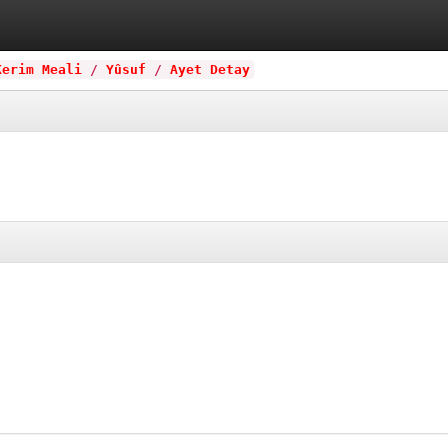
Kerim Meali
/
Yûsuf
/
Ayet Detay