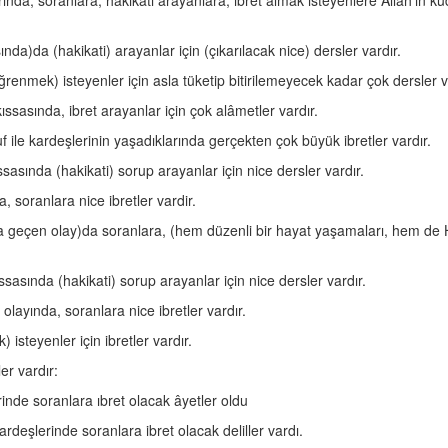
ında, soranlara, hakikati arayanlara, ibret almak isteyenlere Allah’ın ku
nda)da (hakikati) arayanlar için (çıkarılacak nice) dersler vardır.
renmek) isteyenler için asla tüketip bitirilemeyecek kadar çok dersler v
ıssasında, ibret arayanlar için çok alâmetler vardır.
f ile kardeşlerinin yaşadıklarında gerçekten çok büyük ibretler vardır.
sasında (hakikati) sorup arayanlar için nice dersler vardır.
, soranlara nice ibretler vardir.
da geçen olay)da soranlara, (hem düzenli bir hayat yaşamaları, hem de
sasında (hakikati) sorup arayanlar için nice dersler vardır.
olayında, soranlara nice ibretler vardır.
isteyenler için ibretler vardır.
er vardır:
rinde soranlara ıbret olacak âyetler oldu
ardeşlerinde soranlara ibret olacak deliller vardı.