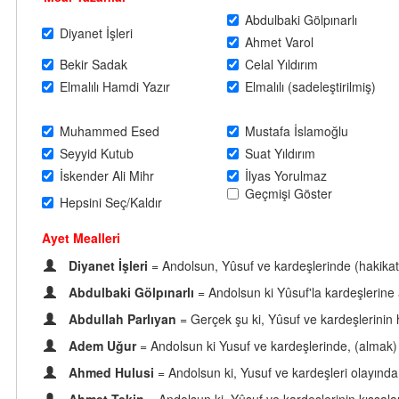
Abdulbaki Gölpınarlı
Diyanet İşleri
Ahmet Varol
Bekir Sadak
Celal Yıldırım
Elmalılı Hamdi Yazır
Elmalılı (sadeleştirilmiş)
Muhammed Esed
Mustafa İslamoğlu
Seyyid Kutub
Suat Yıldırım
İskender Ali Mihr
İlyas Yorulmaz
Geçmişi Göster
Hepsini Seç/Kaldır
Ayet Mealleri
Diyanet İşleri
= Andolsun, Yûsuf ve kardeşlerinde (hakikati a
Abdulbaki Gölpınarlı
= Andolsun ki Yûsuf'la kardeşlerine â
Abdullah Parlıyan
= Gerçek şu ki, Yûsuf ve kardeşlerinin h
Adem Uğur
= Andolsun ki Yusuf ve kardeşlerinde, (almak) is
Ahmed Hulusi
= Andolsun ki, Yusuf ve kardeşleri olayında,