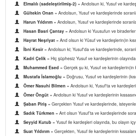
Elmalılı (sadeleştirilmiş-2)
= Andolsun ki, Yusuf ve kardeşl
Gültekin Onan
= Andolsun, Yusuf ve kardeşlerinde soranlar
Harun Yıldırım
= Andolsun, Yusuf ve kardeşlerinde soranlar 
Hasan Basri Çantay
= Andolsun ki Yuusufun ve biraderler (i
Hayrat Neşriyat
= And olsun ki Yûsuf ve kardeşlerin(in kıss
İbni Kesir
= Andolsun ki; Yusuf'da ve kardeşlerinde, soranla
Kadri Çelik
= Hiç şüphesiz Yusuf ve kardeşlerinin olayında, 
Muhammed Esed
= Gerçek şu ki, Yusuf ve kardeşlerin(in k
Mustafa İslamoğlu
= Doğrusu, Yusuf ve kardeşlerinin (kıs
Ömer Nasuhi Bilmen
= Andolsun ki, Yusuf'ta ve kardeşlerin
Ömer Öngüt
= Andolsun ki Yusuf ve kardeşlerinin kıssasında
Şaban Piriş
= Gerçekten Yusuf ve kardeşlerinde, isteyenlere
Sadık Türkmen
= Ant olsun Yusuf’ta ve kardeşlerinde soranl
Seyyid Kutub
= Yusuf ile kardeşleri olayında, bu olayın içy
Suat Yıldırım
= Gerçekten, Yusuf ile kardeşlerinin kıssaların