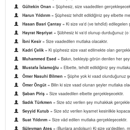
Gültekin Onan
= Şüphesiz, size vaadedilen gerçekleşecekt
Harun Yıldırım
= Şüphesiz tehdit edildiğiniz şey elbette m
Hasan Basri Çantay
= Ki size va'd (ve tehdîd) edilegelen
Hayrat Neşriyat
= Şübhesiz ki va'd olunup durduğunuz (o k
İbni Kesir
= Size vaadedilen mutlaka olacaktır.
Kadri Çelik
= Ki şüphesiz size vaat edilmekte olan gerçekl
Muhammed Esed
= Bakın, bekleyip görün denilen her şey
Mustafa İslamoğlu
= Elbette, tehdit edildiğiniz şey mutla
Ömer Nasuhi Bilmen
= Şüphe yok ki vaad olunduğunuz şey
Ömer Öngüt
= Bilin ki size vaad olunan şeyler mutlaka olac
Şaban Piriş
= Size vaadedilen elbette gerçekleşecektir.
Sadık Türkmen
= Size söz verilen şey muhakkak gerçekleş
Seyyid Kutub
= Size söz verilen kıyamet kesinlikle kopacak
Suat Yıldırım
= Size vâd edilen mutlaka gerçekleşecektir.
Süleyman Ateş
= (Bunlara andolsun) Ki size va'dedilen, m