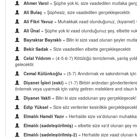
Ahmet Varol
= Şüphe yok ki, size vaadedilen mutlaka gerç
Ali Bulaç
= Şüphesiz, size vaadedilen gerçekleşecektir.
Ali Fikri Yavuz
= Muhakkak vaad olunduğunuz, (kıyamet) vu
Ali Ünal
= Şüphe yok ki vaad olunduğunuz şey, elbette vuk
Bayraktar Bayraklı
= Bilin ki size vaad olunan şeyler mutla
Bekir Sadak
= Size vaadedilen elbette gerçekleşecektir.
Celal Yıldırım
= (4-5-6-7) Kötülüğü temizlemek, yanlış yol
gelecektir.
Cemal Külünkoğlu
= (5-7) Arındırmak ve sakındırmak için
Diyanet İşleri (eski)
= (1-7) Birbiri ardından gönderilenler
önlemek veya uyarmak için vahiy getiren meleklere and olsun ki
Diyanet Vakfi
= Bilin ki size vadolunan şey gerçekleşecek!
Edip Yüksel
= Size söz verilenler kesinlikle gerçekleşecekt
Elmalılı Hamdi Yazır
= Herhalde size va'dolunan muhakkak
Elmalılı (sadeleştirilmiş)
= elbette size va'd olunan şey 
Elmalılı (sadeleştirilmiş-2)
= Herhalde size vaad olunan kes