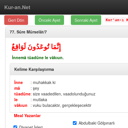
Kur-an.Net
Geri Dön
Önceki Ayet
Sonraki Ayet
Kur'an-ı 
77. Sûre Mürselât/7
إِنَّمَا تُوعَدُونَ لَوَاقِعٌ
İnnemâ tûadûne le vâkıun.
Kelime Karşılaştırma
İnne
: muhakkak ki
mâ
: şey
tûadûne
: size vaadedilen, vaadolunduğunuz
le
: mutlaka
vâkıun
: vuku bulacaktır, gerçekleşecektir
Meal Yazanlar
Abdulbaki Gölpınarlı
Diyanet İşleri