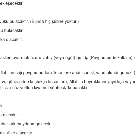
ekleşecektir.
ku bulacaktır. (Bunda hiç şübhe yoktur.)
û bulacaktır.
ka olacaktır.
dakileri uyarmak üzere vahiy (veya öğüt) getirip (Peygamberin kalbine)
 İlahi mesajı peygamberlere iletenlere andolsun ki, vaad olunduğunuz, (
e ve görevlerine koştukça koşanlara, Allah'ın buyruklarını yaydıkça yayanl
, size söz verilen kıyamet şüphesiz kopacaktır.
ir.
 olacaktır
muhakkak meydana gelecektir.
inlikle olacaktır.