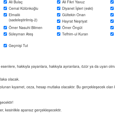
Ali Bulaç
Ali Fikri Yavuz
Cemal Külünkoğlu
Diyanet İşleri (eski)
Elmalılı
Gültekin Onan
(sadeleştirilmiş-2)
Hayrat Neşriyat
Ömer Nasuhi Bilmen
Ömer Öngüt
Süleyman Ateş
Tefhim-ul Kuran
Geçmişi Tut
i esenlere, hakkıyla yayanlara, hakkıyla ayıranlara, özür ya da uyarı olm
tlaka olacak.
olunan kıyamet, ceza, hesap mutlaka olacaktır. Bu gerçekleşecek olan 
ecektir!
ler, kesinlikle apansız gerçekleşecektir.