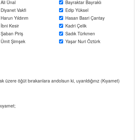
Ali Ünal
Bayraktar Bayraklı
Diyanet Vakfi
Edip Yüksel
Harun Yıldırım
Hasan Basri Çantay
İbni Kesir
Kadri Çelik
Şaban Piriş
Sadık Türkmen
Ümit Şimşek
Yaşar Nuri Öztürk
ak üzere öğüt bırakanlara andolsun ki, uyarıldığınız (Kıyamet)
kıyamet;