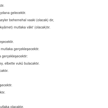
ir.
eydana gelecektir.
 şeyler behemehal vaaki (olacak) dır,
ıyâmet) mutlaka vâki' (olacak)tır.
eşecektir.
 mutlaka gerçekleşecektir.
ka gerçekleşecektir:
, elbette vukû bulacaktır.
aktır.
ecektir.
tır.
utlaka olacaktır.