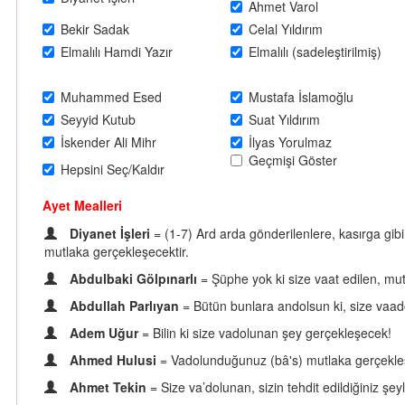
Ahmet Varol
Bekir Sadak
Celal Yıldırım
Elmalılı Hamdi Yazır
Elmalılı (sadeleştirilmiş)
Muhammed Esed
Mustafa İslamoğlu
Seyyid Kutub
Suat Yıldırım
İskender Ali Mihr
İlyas Yorulmaz
Geçmişi Göster
Hepsini Seç/Kaldır
Ayet Mealleri
Diyanet İşleri
= (1-7) Ard arda gönderilenlere, kasırga gib
mutlaka gerçekleşecektir.
Abdulbaki Gölpınarlı
= Şüphe yok ki size vaat edilen, mu
Abdullah Parlıyan
= Bütün bunlara andolsun ki, size vaad
Adem Uğur
= Bilin ki size vadolunan şey gerçekleşecek!
Ahmed Hulusi
= Vadolunduğunuz (bâ's) mutlaka gerçekleş
Ahmet Tekin
= Size va’dolunan, sizin tehdit edildiğiniz şey