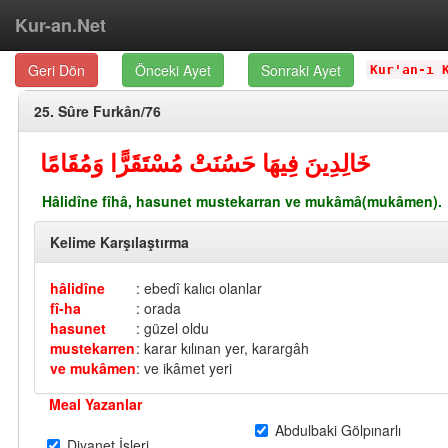
Kur-an.Net
Geri Dön
Önceki Ayet
Sonraki Ayet
Kur'an-ı 
25. Sûre Furkân/76
خَالِدِينَ فِيهَا حَسُنَتْ مُسْتَقَرًّا وَمُقَامًا
Hâlidîne fîhâ, hasunet mustekarran ve mukâmâ(mukâmen).
Kelime Karşılaştırma
hâlidîne
: ebedî kalıcı olanlar
fî-ha
: orada
hasunet
: güzel oldu
mustekarren
: karar kılınan yer, karargâh
ve mukâmen
: ve ikâmet yeri
Meal Yazanlar
Abdulbaki Gölpınarlı
Diyanet İşleri