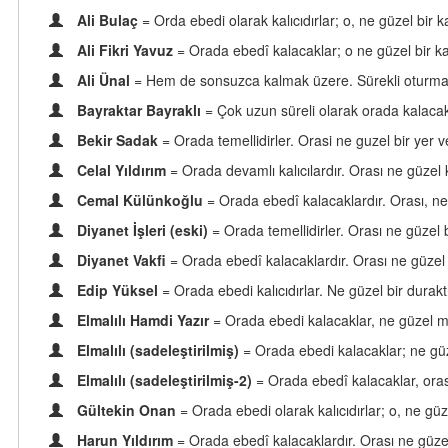
Ali Bulaç
= Orda ebedi olarak kalıcıdırlar; o, ne güzel bir 
Ali Fikri Yavuz
= Orada ebedî kalacaklar; o ne güzel bir k
Ali Ünal
= Hem de sonsuzca kalmak üzere. Sürekli oturmak i
Bayraktar Bayraklı
= Çok uzun süreli olarak orada kalacakl
Bekir Sadak
= Orada temellidirler. Orasi ne guzel bir yer v
Celal Yıldırım
= Orada devamlı kalıcılardır. Orası ne güzel
Cemal Külünkoğlu
= Orada ebedî kalacaklardır. Orası, ne
Diyanet İşleri (eski)
= Orada temellidirler. Orası ne güzel b
Diyanet Vakfi
= Orada ebedî kalacaklardır. Orası ne güzel 
Edip Yüksel
= Orada ebedi kalıcıdırlar. Ne güzel bir duraktı
Elmalılı Hamdi Yazır
= Orada ebedi kalacaklar, ne güzel
Elmalılı (sadeleştirilmiş)
= Orada ebedi kalacaklar; ne güz
Elmalılı (sadeleştirilmiş-2)
= Orada ebedî kalacaklar, oras
Gültekin Onan
= Orada ebedi olarak kalıcıdırlar; o, ne gü
Harun Yıldırım
= Orada ebedî kalacaklardır. Orası ne güzel