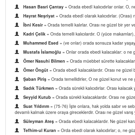
Hasan Basri Çantay
= Orada ebedî kalıcıdırlar onlar. O, n
Hayrat Neşriyat
= Orada ebedî olarak kalıcıdırlar. (Orası)
İbni Kesir
= Orada temelli kalırlar. Orası ne güzel bir yer ve
Kadri Çelik
= Onda temelli kalıcılardır. O (yüce makamlar)
Muhammed Esed
= (ve onlar) orada sonsuza kadar yaşayı
Mustafa İslamoğlu
= Onlar orada ebedi kalacaklar: o ne g
Ömer Nasuhi Bilmen
= Orada müebbet sûrette kalacaklard
Ömer Öngüt
= Orada ebedî kalacaklardır. Orası ne güzel 
Şaban Piriş
= Orada temellidirler, O ne güzel konut ve n
Sadık Türkmen
= Orada sürekli kalıcıdırlar. Orası kalaca
Seyyid Kutub
= Orada sürekli kalacaklardır. Orası ne güzel
Suat Yıldırım
= (75-76) İşte onlara, hak yolda sabır ve seb
devamlı kalmak üzere oraya gireceklerdir. Orası ne güzel varış ye
Süleyman Ateş
= Orada ebedi kalacaklardır. Ne güzel ka
Tefhim-ul Kuran
= Orda ebedi olarak kalıcıdırlar; o, ne gü