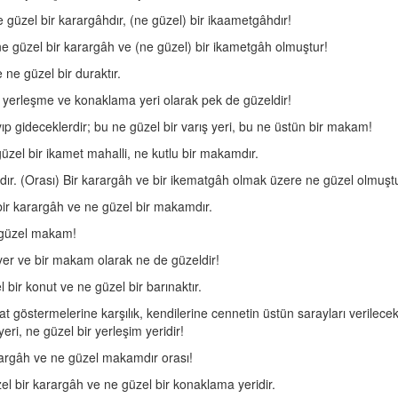
e güzel bir karargâhdır, (ne güzel) bir ikaametgâhdır!
 ne güzel bir karargâh ve (ne güzel) bir ikametgâh olmuştur!
 ne güzel bir duraktır.
, yerleşme ve konaklama yeri olarak pek de güzeldir!
p gideceklerdir; bu ne güzel bir varış yeri, bu ne üstün bir makam!
üzel bir ikamet mahalli, ne kutlu bir makamdır.
ır. (Orası) Bir karargâh ve bir ikematgâh olmak üzere ne güzel olmuştu
bir karargâh ve ne güzel bir makamdır.
e güzel makam!
k yer ve bir makam olarak ne de güzeldir!
 bir konut ve ne güzel bir barınaktır.
at göstermelerine karşılık, kendilerine cennetin üstün sarayları verile
ri, ne güzel bir yerleşim yeridir!
rargâh ve ne güzel makamdır orası!
zel bir karargâh ve ne güzel bir konaklama yeridir.