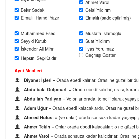
Ahmet Varol
Bekir Sadak
Celal Yıldırım
Elmalılı Hamdi Yazır
Elmalılı (sadeleştirilmiş)
Muhammed Esed
Mustafa İslamoğlu
Seyyid Kutub
Suat Yıldırım
İskender Ali Mihr
İlyas Yorulmaz
Geçmişi Göster
Hepsini Seç/Kaldır
Ayet Mealleri
Diyanet İşleri
= Orada ebedî kalırlar. Orası ne güzel bir du
Abdulbaki Gölpınarlı
= Orada ebedî kalırlar; orası, karâr 
Abdullah Parlıyan
= Ve onlar orada, temelli olarak yaşayı
Adem Uğur
= Orada ebedî kalacaklardır. Orası ne güzel bi
Ahmed Hulusi
= (ve onlar) orada sonsuza kadar yaşayıp g
Ahmet Tekin
= Onlar orada ebedi kalacaklar: o ne güzel bi
Ahmet Varol
= Orada sonsuza kadar kalıcıdırlar. Orası ne g