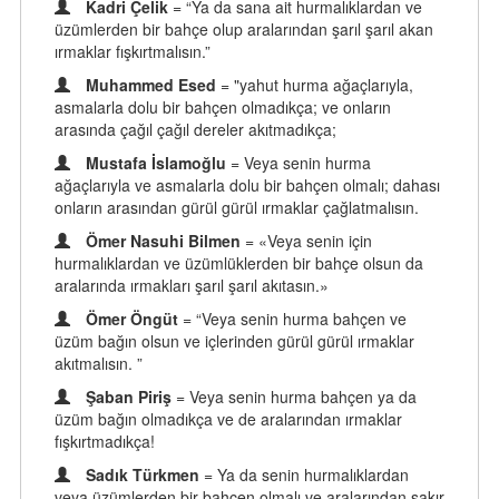
Kadri Çelik
= “Ya da sana ait hurmalıklardan ve
üzümlerden bir bahçe olup aralarından şarıl şarıl akan
ırmaklar fışkırtmalısın.”
Muhammed Esed
= "yahut hurma ağaçlarıyla,
asmalarla dolu bir bahçen olmadıkça; ve onların
arasında çağıl çağıl dereler akıtmadıkça;
Mustafa İslamoğlu
= Veya senin hurma
ağaçlarıyla ve asmalarla dolu bir bahçen olmalı; dahası
onların arasından gürül gürül ırmaklar çağlatmalısın.
Ömer Nasuhi Bilmen
= «Veya senin için
hurmalıklardan ve üzümlüklerden bir bahçe olsun da
aralarında ırmakları şarıl şarıl akıtasın.»
Ömer Öngüt
= “Veya senin hurma bahçen ve
üzüm bağın olsun ve içlerinden gürül gürül ırmaklar
akıtmalısın. ”
Şaban Piriş
= Veya senin hurma bahçen ya da
üzüm bağın olmadıkça ve de aralarından ırmaklar
fışkırtmadıkça!
Sadık Türkmen
= Ya da senin hurmalıklardan
veya üzümlerden bir bahçen olmalı ve aralarından şakır