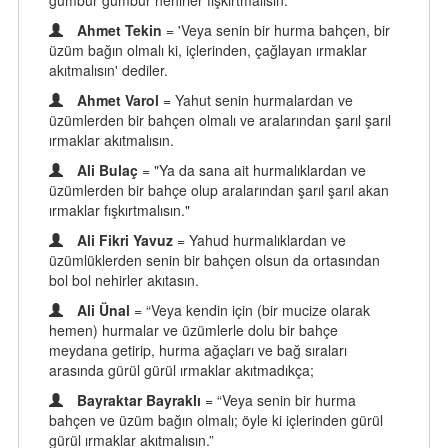
gümbür gümbür nehirler fışkırtmalısın. "
Ahmet Tekin
= 'Veya senin bir hurma bahçen, bir
üzüm bağın olmalı ki, içlerinden, çağlayan ırmaklar
akıtmalısın' dediler.
Ahmet Varol
= Yahut senin hurmalardan ve
üzümlerden bir bahçen olmalı ve aralarından şarıl şarıl
ırmaklar akıtmalısın.
Ali Bulaç
= "Ya da sana ait hurmalıklardan ve
üzümlerden bir bahçe olup aralarından şarıl şarıl akan
ırmaklar fışkırtmalısın."
Ali Fikri Yavuz
= Yahud hurmalıklardan ve
üzümlüklerden senin bir bahçen olsun da ortasından
bol bol nehirler akıtasın.
Ali Ünal
= “Veya kendin için (bir mucize olarak
hemen) hurmalar ve üzümlerle dolu bir bahçe
meydana getirip, hurma ağaçları ve bağ sıraları
arasında gürül gürül ırmaklar akıtmadıkça;
Bayraktar Bayraklı
= “Veya senin bir hurma
bahçen ve üzüm bağın olmalı; öyle ki içlerinden gürül
gürül ırmaklar akıtmalısın.”