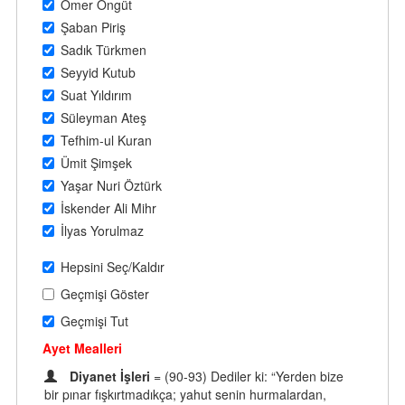
Ömer Öngüt
Şaban Piriş
Sadık Türkmen
Seyyid Kutub
Suat Yıldırım
Süleyman Ateş
Tefhim-ul Kuran
Ümit Şimşek
Yaşar Nuri Öztürk
İskender Ali Mihr
İlyas Yorulmaz
Hepsini Seç/Kaldır
Geçmişi Göster
Geçmişi Tut
Ayet Mealleri
Diyanet İşleri
= (90-93) Dediler ki: “Yerden bize
bir pınar fışkırtmadıkça; yahut senin hurmalardan,