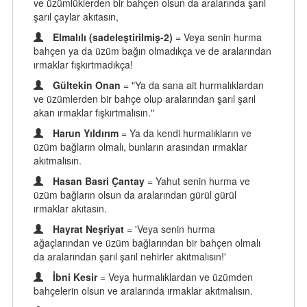
ve üzümlüklerden bir bahçen olsun da aralarında şarıl
şarıl çaylar akıtasın,
Elmalılı (sadeleştirilmiş-2)
= Veya senin hurma
bahçen ya da üzüm bağın olmadıkça ve de aralarından
ırmaklar fışkırtmadıkça!
Gültekin Onan
= "Ya da sana ait hurmalıklardan
ve üzümlerden bir bahçe olup aralarından şarıl şarıl
akan ırmaklar fışkırtmalısın."
Harun Yıldırım
= Ya da kendi hurmalıkların ve
üzüm bağların olmalı, bunların arasından ırmaklar
akıtmalısın.
Hasan Basri Çantay
= Yahut senin hurma ve
üzüm bağların olsun da aralarından gürül gürül
ırmaklar akıtasın.
Hayrat Neşriyat
= 'Veya senin hurma
ağaçlarından ve üzüm bağlarından bir bahçen olmalı
da aralarından şarıl şarıl nehirler akıtmalısın!'
İbni Kesir
= Veya hurmalıklardan ve üzümden
bahçelerin olsun ve aralarında ırmaklar akıtmalısın.