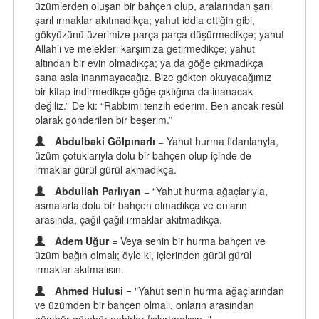
üzümlerden oluşan bir bahçen olup, aralarından şarıl
şarıl ırmaklar akıtmadıkça; yahut iddia ettiğin gibi,
gökyüzünü üzerimize parça parça düşürmedikçe; yahut
Allah’ı ve melekleri karşımıza getirmedikçe; yahut
altından bir evin olmadıkça; ya da göğe çıkmadıkça
sana asla inanmayacağız. Bize gökten okuyacağımız
bir kitap indirmedikçe göğe çıktığına da inanacak
değiliz.” De ki: “Rabbimi tenzih ederim. Ben ancak resûl
olarak gönderilen bir beşerim.”
Abdulbaki Gölpınarlı
= Yahut hurma fidanlarıyla,
üzüm çotuklarıyla dolu bir bahçen olup içinde de
ırmaklar gürül gürül akmadıkça.
Abdullah Parlıyan
= “Yahut hurma ağaçlarıyla,
asmalarla dolu bir bahçen olmadıkça ve onların
arasında, çağıl çağıl ırmaklar akıtmadıkça.
Adem Uğur
= Veya senin bir hurma bahçen ve
üzüm bağın olmalı; öyle ki, içlerinden gürül gürül
ırmaklar akıtmalısın.
Ahmed Hulusi
= "Yahut senin hurma ağaçlarından
ve üzümden bir bahçen olmalı, onların arasından