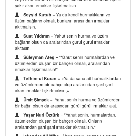
şakır akan ırmaklar fışkırtmalısın.
Seyyid Kutub
= Ya da kendi hurmalıkların ve
üzüm bağların olmalı, bunların arasından ırmaklar
akıtmalısın.
Suat Yıldırım
= Yahut senin hurma ve üzüm
bağların olsun da aralarından gürül gürül ırmaklar
akıtasın.
Süleyman Ateş
= "Yahut senin hurmalardan ve
üzümlerden oluşan bir bahçen olmalı, aralarından
ırmaklar fışkırtmalısın!"
Tefhim-ul Kuran
= «Ya da sana ait hurmalıklardan
ve üzümlerden bir bahçe olup aralarından şarıl şarıl
akan ırmaklar fışkırtmalısın,»
Ümit Şimşek
= 'Yahut senin hurma ve üzümlerden
bir bağın olsun da arasından gürül gürül ırmaklar akıt.
Yaşar Nuri Öztürk
= "Yahut senin, hurmalardan,
üzümlerden oluşan bir bahçen olmalı. Onların
aralarından şarıl şarıl ırmaklar akıtmalısın."