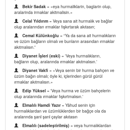
Bekir Sadak
= «eya hurmaliklarin, baglarin olup,
aralarinda irmaklar akitmalisin.»
Celal Yıldırım
= Veya sana ait hurmalık ve bağlar
olup aralarından ırmaklar fışkırtarak akıtasın;
Cemal Külünkoğlu
= “Ya da sana ait hurmalıkların
ve üzüm bağların olmalı ve bunların arasından ırmaklar
akıtmalısın.”
Diyanet İşleri (eski)
= 'Veya hurmalıkların,
bağların olup, aralarında ırmaklar akıtmalısın.'
Diyanet Vakfi
= «Veya senin bir hurma bahçen ve
üzüm bağın olmalı; öyle ki, içlerinden gürül gürül
ırmaklar akıtmalısın.»
Edip Yüksel
= 'Veya hurma ve üzüm bahçelerin
olup aralarında ırmaklar fışkırtmalısın.'
Elmalılı Hamdi Yazır
= Yâhud senin için
hurmalıklardan ve üzümlüklerden bir bağçe ola da
aralarında şarıl şarıl çaylar akıtasın
Elmalılı (sadeleştirilmiş)
= veya hurmalıklardan