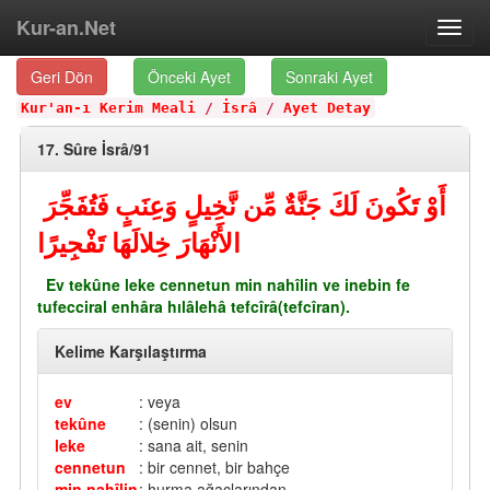
Kur-an.Net
Toggl
navig
Geri Dön
Önceki Ayet
Sonraki Ayet
Kur'an-ı Kerim Meali
/
İsrâ
/
Ayet Detay
17. Sûre İsrâ/91
أَوْ تَكُونَ لَكَ جَنَّةٌ مِّن نَّخِيلٍ وَعِنَبٍ فَتُفَجِّرَ
الأَنْهَارَ خِلالَهَا تَفْجِيرًا
Ev tekûne leke cennetun min nahîlin ve inebin fe
tufecciral enhâra hılâlehâ tefcîrâ(tefcîran).
Kelime Karşılaştırma
ev
: veya
tekûne
: (senin) olsun
leke
: sana ait, senin
cennetun
: bir cennet, bir bahçe
min nahîlin
: hurma ağaçlarından