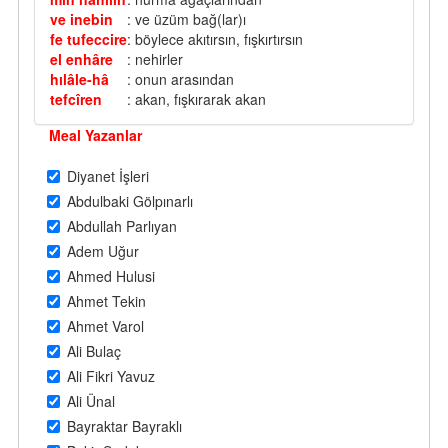
ve inebin
: ve üzüm bağ(lar)ı
fe tufeccire
: böylece akıtırsın, fışkırtırsın
el enhâre
: nehirler
hılâle-hâ
: onun arasından
tefcîren
: akan, fışkırarak akan
Meal Yazanlar
Diyanet İşleri
Abdulbaki Gölpınarlı
Abdullah Parlıyan
Adem Uğur
Ahmed Hulusi
Ahmet Tekin
Ahmet Varol
Ali Bulaç
Ali Fikri Yavuz
Ali Ünal
Bayraktar Bayraklı