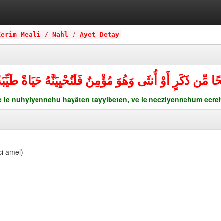
Kerim Meali
/
Nahl
/
Ayet Detay
مِّن ذَكَرٍ أَوْ أُنثَى وَهُوَ مُؤْمِنٌ فَلَنُحْيِيَنَّهُ حَيَاةً طَيِّبَة
e le nuhyiyennehu hayâten tayyibeten, ve le necziyennehum ecre
ci amel)