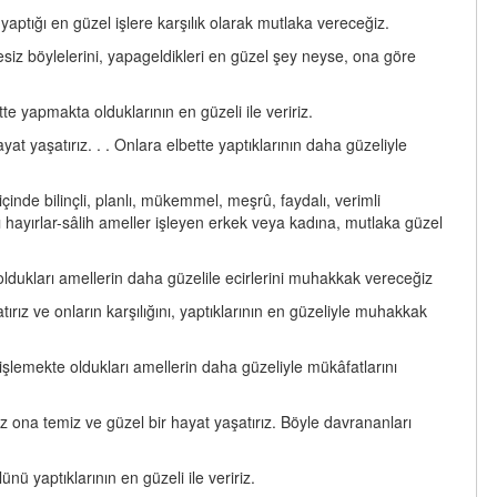
yaptığı en güzel işlere karşılık olarak mutlaka vereceğiz.
esiz böylelerini, yapageldikleri en güzel şey neyse, ona göre
te yapmakta olduklarının en güzeli ile veririz.
at yaşatırız. . . Onlara elbette yaptıklarının daha güzeliyle
içinde bilinçli, planlı, mükemmel, meşrû, faydalı, verimli
cı hayırlar-sâlih ameller işleyen erkek veya kadına, mutlaka güzel
ldukları amellerin daha güzelile ecirlerini muhakkak vereceğiz
rız ve onların karşılığını, yaptıklarının en güzeliyle muhakkak
şlemekte oldukları amellerin daha güzeliyle mükâfatlarını
z ona temiz ve güzel bir hayat yaşatırız. Böyle davrananları
nü yaptıklarının en güzeli ile veririz.