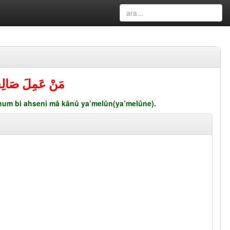
مَنْ عَمِلَ صَالِحًا 
hum bi ahseni mâ kânû ya’melûn(ya’melûne).