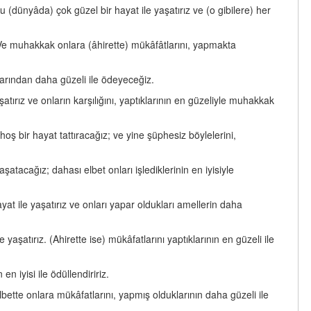
dünyâda) çok güzel bir hayat ile yaşatırız ve (o gibilere) her
! Ve muhakkak onlara (âhirette) mükâfâtlarını, yapmakta
larından daha güzeli ile ödeyeceğiz.
tırız ve onların karşılığını, yaptıklarının en güzeliyle muhakkak
ş bir hayat tattıracağız; ve yine şüphesiz böylelerini,
şatacağız; dahası elbet onları işlediklerinin en iyisiyle
t ile yaşatırız ve onları yapar oldukları amellerin daha
şatırız. (Ahirette ise) mükâfatlarını yaptıklarının en güzeli ile
 iyisi ile ödüllendiririz.
elbette onlara mükâfatlarını, yapmış olduklarının daha güzeli ile