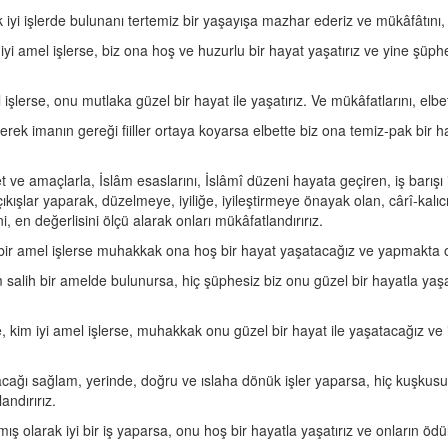
 iyi işlerde bulunanı tertemiz bir yaşayışa mazhar ederiz ve mükâfâtını, 
yi amel işlerse, biz ona hoş ve huzurlu bir hayat yaşatırız ve yine şüph
şlerse, onu mutlaka güzel bir hayat ile yaşatırız. Ve mükâfatlarını, elbet
erek imanın gereği fiiller ortaya koyarsa elbette biz ona temiz-pak bir hay
t ve amaçlarla, İslâm esaslarını, İslâmî düzeni hayata geçiren, iş barışı 
kışlar yaparak, düzelmeye, iyiliğe, iyileştirmeye önayak olan, cârî-kalı
i, en değerlisini ölçü alarak onları mükâfatlandırırız.
 bir amel işlerse muhakkak ona hoş bir hayat yaşatacağız ve yapmakta o
 salih bir amelde bulunursa, hiç şüphesiz biz onu güzel bir hayatla yaşatı
kim iyi amel işlerse, muhakkak onu güzel bir hayat ile yaşatacağız ve i
lacağı sağlam, yerinde, doğru ve ıslaha dönük işler yaparsa, hiç kuşkusu
andırırız.
 olarak iyi bir iş yaparsa, onu hoş bir hayatla yaşatırız ve onların ödülü