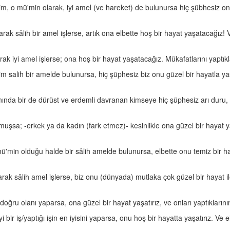
, o mü'min olarak, iyi amel (ve hareket) de bulunursa hiç şübhesiz onu (
rak sâlih bir amel işlerse, artık ona elbette hoş bir hayat yaşatacağız
rak iyi amel işlerse; ona hoş bir hayat yaşatacağız. Mükafatlarını yaptık
m salih bir amelde bulunursa, hiç şüphesiz biz onu güzel bir hayatla yaşa
ında bir de dürüst ve erdemli davranan kimseye hiç şüphesiz arı duru, ho
ymuşsa; -erkek ya da kadın (fark etmez)- kesinlikle ona güzel bir hayat ya
min olduğu halde bir sâlih amelde bulunursa, elbette onu temiz bir haya
k sâlih amel işlerse, biz onu (dünyada) mutlaka çok güzel bir hayat ile ya
ru olanı yaparsa, ona güzel bir hayat yaşatırız, ve onları yaptıklarının en
 bir iş/yaptığı işin en iyisini yaparsa, onu hoş bir hayatta yaşatırız. Ve 