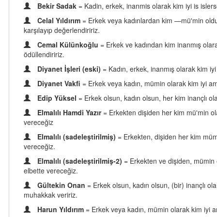
Bekir Sadak
= Kadin, erkek, inanmis olarak kim iyi is isler
Celal Yıldırım
= Erkek veya kadınlardan kim —mü'min olduğu
karşılayıp değerlendiririz.
Cemal Külünkoğlu
= Erkek ve kadından kim inanmış olarak f
ödüllendiririz.
Diyanet İşleri (eski)
= Kadın, erkek, inanmış olarak kim iyi
Diyanet Vakfi
= Erkek veya kadın, mümin olarak kim iyi amel
Edip Yüksel
= Erkek olsun, kadın olsun, her kim inançlı olar
Elmalılı Hamdi Yazır
= Erkekten dişiden her kim mü'min ol
vereceğiz
Elmalılı (sadeleştirilmiş)
= Erkekten, dişiden her kim mümi
vereceğiz.
Elmalılı (sadeleştirilmiş-2)
= Erkekten ve dişiden, mümin o
elbette vereceğiz.
Gültekin Onan
= Erkek olsun, kadın olsun, (bir) inançlı ol
muhakkak veririz.
Harun Yıldırım
= Erkek veya kadın, mümin olarak kim iyi ame