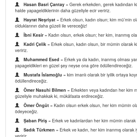
Hasan Basri Çantay
= Gerek erkekden, gerek kadından kim
halde yapageldiklerinin daha güzeliyle ecir veririz.
Hayrat Neşriyat
= Erkek olsun, kadın olsun; kim mü’min ola
olduklarının daha güzeli ile vereceğiz!
İbni Kesir
= Kadın olsun, erkek olsun; her kim, inanmış ola
Kadri Çelik
= Erkek olsun, kadın olsun, bir mümin olarak ki
veririz.
Muhammed Esed
= Erkek ya da kadın, inanmış olması yan
yapageldikleri en güzel şey neyse ona göre ödüllendireceğiz.
Mustafa İslamoğlu
= kim imanlı olarak bir iyilik ortaya ko
ödüllendireceğiz.
Ömer Nasuhi Bilmen
= Erkekten veya kadından her kim mü'
güzeliyle muhakkak ki, mükâfaata erdireceğiz.
Ömer Öngüt
= Kadın olsun erkek olsun, her kim mümin olara
ödeyeceğiz.
Şaban Piriş
= Erkek ve kadınlardan her kim mümin olarak doğ
Sadık Türkmen
= Erkek ve kadın, her kim inanmış olarak iyi
veririz.