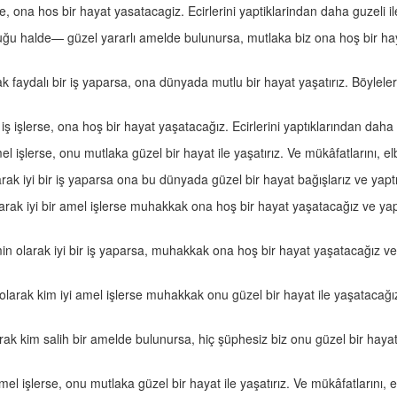
se, ona hos bir hayat yasatacagiz. Ecirlerini yaptiklarindan daha guzeli 
 halde— güzel yararlı amelde bulunursa, mutlaka biz ona hoş bir hayat 
aydalı bir iş yaparsa, ona dünyada mutlu bir hayat yaşatırız. Böylelerini (
 iş işlerse, ona hoş bir hayat yaşatacağız. Ecirlerini yaptıklarından daha
 işlerse, onu mutlaka güzel bir hayat ile yaşatırız. Ve mükâfatlarını, elb
ak iyi bir iş yaparsa ona bu dünyada güzel bir hayat bağışlarız ve yaptıklar
arak iyi bir amel işlerse muhakkak ona hoş bir hayat yaşatacağız ve yap
n olarak iyi bir iş yaparsa, muhakkak ona hoş bir hayat yaşatacağız ve 
larak kim iyi amel işlerse muhakkak onu güzel bir hayat ile yaşatacağı
arak kim salih bir amelde bulunursa, hiç şüphesiz biz onu güzel bir hayatla 
l işlerse, onu mutlaka güzel bir hayat ile yaşatırız. Ve mükâfatlarını, el