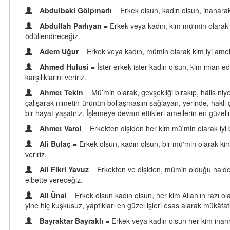
Abdulbaki Gölpınarlı
= Erkek olsun, kadın olsun, inanarak
Abdullah Parlıyan
= Erkek veya kadın, kim mü'min olarak i
ödüllendireceğiz.
Adem Uğur
= Erkek veya kadın, mümin olarak kim iyi amel i
Ahmed Hulusi
= İster erkek ister kadın olsun, kim iman ed
karşılıklarını veririz.
Ahmet Tekin
= Mü’min olarak, gevşekliği bırakıp, hâlis niye
çalışarak nimetin-ürünün bollaşmasını sağlayan, yerinde, haklı çı
bir hayat yaşatırız. İşlemeye devam ettikleri amellerin en güzelin
Ahmet Varol
= Erkekten dişiden her kim mü'min olarak iyi
Ali Bulaç
= Erkek olsun, kadın olsun, bir mü'min olarak kim
veririz.
Ali Fikri Yavuz
= Erkekten ve dişiden, mümin olduğu halde, 
elbette vereceğiz.
Ali Ünal
= Erkek olsun kadın olsun, her kim Allah’ın razı o
yine hiç kuşkusuz, yaptıkları en güzel işleri esas alarak mükâfatl
Bayraktar Bayraklı
= Erkek veya kadın olsun her kim inanmış