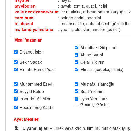
hayâten
: hayat
tayyibeten
: tayyib, temiz, güzel, helâl
ve le necziyenne-hum
: ve mutlaka, ellbette onlara karşılığını
ecre-hum
: onların ecrini, bedelini
bi ahseni
: en ahseni ile, daha ahseni (güzeli) ile
mâ kânû ya’melûne
: yapmış oldukları ameller (şeyler)
Meal Yazanlar
Abdulbaki Gölpınarlı
Diyanet İşleri
Ahmet Varol
Bekir Sadak
Celal Yıldırım
Elmalılı Hamdi Yazır
Elmalılı (sadeleştirilmiş)
Muhammed Esed
Mustafa İslamoğlu
Seyyid Kutub
Suat Yıldırım
İskender Ali Mihr
İlyas Yorulmaz
Geçmişi Göster
Hepsini Seç/Kaldır
Ayet Mealleri
Diyanet İşleri
= Erkek veya kadın, kim mü’min olarak iyi iş 