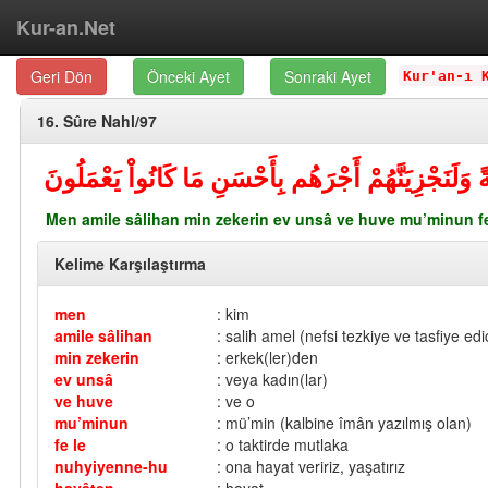
Kur-an.Net
Geri Dön
Önceki Ayet
Sonraki Ayet
Kur'an-ı 
16. Sûre Nahl/97
ً وَلَنَجْزِيَنَّهُمْ أَجْرَهُم بِأَحْسَنِ مَا كَانُواْ يَعْمَلُونَ
Men amile sâlihan min zekerin ev unsâ ve huve mu’minun f
Kelime Karşılaştırma
men
: kim
amile sâlihan
: salih amel (nefsi tezkiye ve tasfiye edi
min zekerin
: erkek(ler)den
ev unsâ
: veya kadın(lar)
ve huve
: ve o
mu’minun
: mü’min (kalbine îmân yazılmış olan)
fe le
: o taktirde mutlaka
nuhyiyenne-hu
: ona hayat veririz, yaşatırız