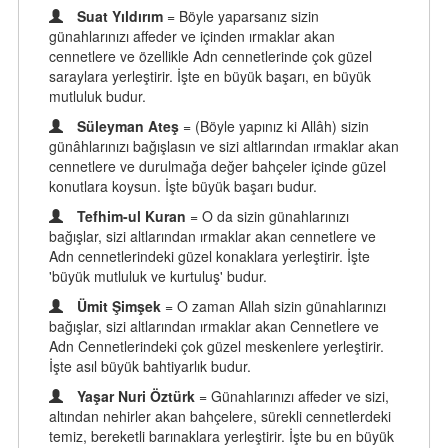
Suat Yıldırım
= Böyle yaparsanız sizin
günahlarınızı affeder ve içinden ırmaklar akan
cennetlere ve özellikle Adn cennetlerinde çok güzel
saraylara yerleştirir. İşte en büyük başarı, en büyük
mutluluk budur.
Süleyman Ateş
= (Böyle yapınız ki Allâh) sizin
günâhlarınızı bağışlasın ve sizi altlarından ırmaklar akan
cennetlere ve durulmağa değer bahçeler içinde güzel
konutlara koysun. İşte büyük başarı budur.
Tefhim-ul Kuran
= O da sizin günahlarınızı
bağışlar, sizi altlarından ırmaklar akan cennetlere ve
Adn cennetlerindeki güzel konaklara yerleştirir. İşte
'büyük mutluluk ve kurtuluş' budur.
Ümit Şimşek
= O zaman Allah sizin günahlarınızı
bağışlar, sizi altlarından ırmaklar akan Cennetlere ve
Adn Cennetlerindeki çok güzel meskenlere yerleştirir.
İşte asıl büyük bahtiyarlık budur.
Yaşar Nuri Öztürk
= Günahlarınızı affeder ve sizi,
altından nehirler akan bahçelere, sürekli cennetlerdeki
temiz, bereketli barınaklara yerleştirir. İşte bu en büyük