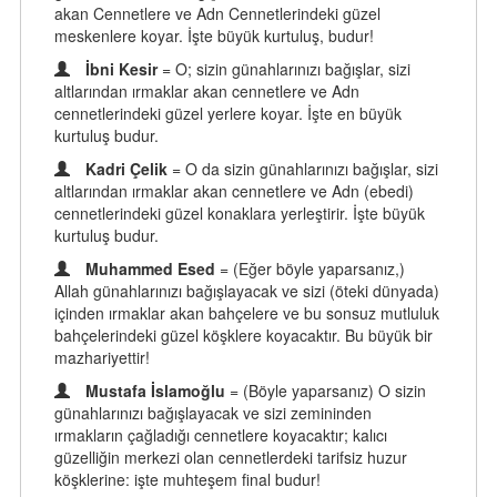
akan Cennetlere ve Adn Cennetlerindeki güzel
meskenlere koyar. İşte büyük kurtuluş, budur!
İbni Kesir
= O; sizin günahlarınızı bağışlar, sizi
altlarından ırmaklar akan cennetlere ve Adn
cennetlerindeki güzel yerlere koyar. İşte en büyük
kurtuluş budur.
Kadri Çelik
= O da sizin günahlarınızı bağışlar, sizi
altlarından ırmaklar akan cennetlere ve Adn (ebedi)
cennetlerindeki güzel konaklara yerleştirir. İşte büyük
kurtuluş budur.
Muhammed Esed
= (Eğer böyle yaparsanız,)
Allah günahlarınızı bağışlayacak ve sizi (öteki dünyada)
içinden ırmaklar akan bahçelere ve bu sonsuz mutluluk
bahçelerindeki güzel köşklere koyacaktır. Bu büyük bir
mazhariyettir!
Mustafa İslamoğlu
= (Böyle yaparsanız) O sizin
günahlarınızı bağışlayacak ve sizi zemininden
ırmakların çağladığı cennetlere koyacaktır; kalıcı
güzelliğin merkezi olan cennetlerdeki tarifsiz huzur
köşklerine: işte muhteşem final budur!