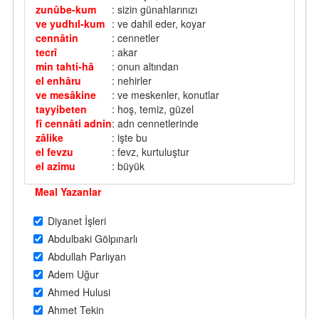
zunûbe-kum
: sizin günahlarınızı
ve yudhıl-kum
: ve dahil eder, koyar
cennâtin
: cennetler
tecrî
: akar
min tahti-hâ
: onun altından
el enhâru
: nehirler
ve mesâkine
: ve meskenler, konutlar
tayyibeten
: hoş, temiz, güzel
fî cennâti adnin
: adn cennetlerinde
zâlike
: işte bu
el fevzu
: fevz, kurtuluştur
el azîmu
: büyük
Meal Yazanlar
Diyanet İşleri
Abdulbaki Gölpınarlı
Abdullah Parlıyan
Adem Uğur
Ahmed Hulusi
Ahmet Tekin