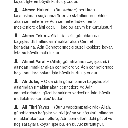
koyar. İşte en büyük kurtuluş budur.
Ahmed Hulusi
= (Bu takdirde) benlikten
kaynaklanan suçlarınızı örter ve sizi altından nehirler
akan cennetlere ve Adn cennetlerindeki temiz
meskenlere dâhil eder. . . İşte bu aziym bir kurtuluştur!
Ahmet Tekin
= Allah da sizin günahlarınızı
bağışlar. Sizi, altından ırmaklar akan Cennet
konaklarına, Adn Cennetlerindeki güzel köşklere koyar.
İşte bu büyük mutluluktur.
Ahmet Varol
= (Allah) günahlarınızı bağışlar, sizi
altından ırmaklar akan cennetlere ve Adn cennetlerinde
hoş konutlara sokar. İşte büyük kurtuluş budur.
Ali Bulaç
= O da sizin günahlarınızı bağışlar, sizi
altlarından ırmaklar akan cennetlere ve Adn
cennetlerindeki güzel konaklara yerleştirir. İşte 'büyük
mutluluk ve kurtuluş' budur.
Ali Fikri Yavuz
= (Bunu yaptığınız takdirde) Allah,
günahlarınızı bağışlar ve sizi (ağaç ve köşkleri) altından
ırmaklar akar cennetlere, Adn cennetlerindeki güzel ve
hoş saraylara koyar. İşte bu, en büyük kurtuluştur.