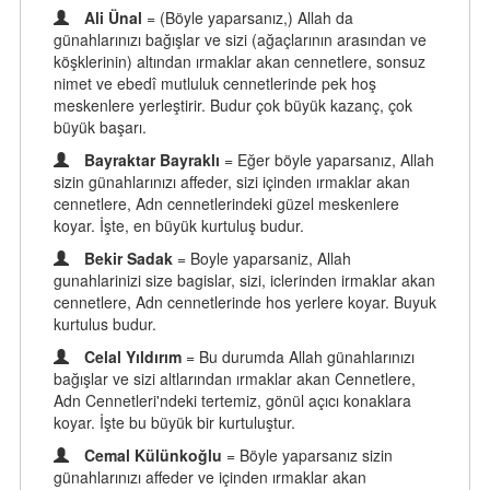
Ali Ünal
= (Böyle yaparsanız,) Allah da
günahlarınızı bağışlar ve sizi (ağaçlarının arasından ve
köşklerinin) altından ırmaklar akan cennetlere, sonsuz
nimet ve ebedî mutluluk cennetlerinde pek hoş
meskenlere yerleştirir. Budur çok büyük kazanç, çok
büyük başarı.
Bayraktar Bayraklı
= Eğer böyle yaparsanız, Allah
sizin günahlarınızı affeder, sizi içinden ırmaklar akan
cennetlere, Adn cennetlerindeki güzel meskenlere
koyar. İşte, en büyük kurtuluş budur.
Bekir Sadak
= Boyle yaparsaniz, Allah
gunahlarinizi size bagislar, sizi, iclerinden irmaklar akan
cennetlere, Adn cennetlerinde hos yerlere koyar. Buyuk
kurtulus budur.
Celal Yıldırım
= Bu durumda Allah günahlarınızı
bağışlar ve sizi altlarından ırmaklar akan Cennetlere,
Adn Cennetleri'ndeki tertemiz, gönül açıcı konaklara
koyar. İşte bu büyük bir kurtuluştur.
Cemal Külünkoğlu
= Böyle yaparsanız sizin
günahlarınızı affeder ve içinden ırmaklar akan