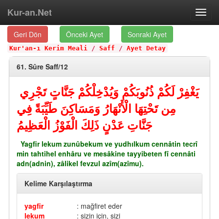
Kur-an.Net
Toggl
navig
Geri Dön
Önceki Ayet
Sonraki Ayet
Kur'an-ı Kerim Meali
/
Saff
/
Ayet Detay
61. Sûre Saff/12
يَغْفِرْ لَكُمْ ذُنُوبَكُمْ وَيُدْخِلْكُمْ جَنَّاتٍ تَجْرِي
مِن تَحْتِهَا الْأَنْهَارُ وَمَسَاكِنَ طَيِّبَةً فِي
جَنَّاتِ عَدْنٍ ذَلِكَ الْفَوْزُ الْعَظِيمُ
Yagfir lekum zunûbekum ve yudhılkum cennâtin tecrî
min tahtihel enhâru ve mesâkine tayyibeten fî cennâti
adn(adnin), zâlikel fevzul azîm(azîmu).
Kelime Karşılaştırma
yagfir
: mağfiret eder
lekum
: sizin için, sizi