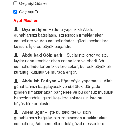
Geçmişi Göster
Geçmişi Tut
Ayet Mealleri
Diyanet İşleri
= (Bunu yapınız ki) Allah,
günahlarınızı bağışlasın, sizi içinden ırmaklar akan
cennetlere ve Adn cennetlerindeki güzel meskenlere
koysun. İşte bu büyük başarıdır.
Abdulbaki Gölpınarlı
= Suçlarınızı örter ve sizi,
kıyılarından ırmaklar akan cennetlere ve ebedî Adn
cennetlerinde tertemiz evlere sokar; bu, pek büyük bir
kurtuluş, kutluluk ve murâda eriştir.
Abdullah Parlıyan
= Eğer böyle yaparsanız, Allah
günahlarınızı bağışlayacak ve sizi öteki dünyada
içinden ırmaklar akan bahçelere ve bu sonsuz mutluluk
bahçelerindeki, güzel köşklere sokacaktır. İşte bu
büyük bir kurtuluştur.
Adem Uğur
= İşte bu takdirde O, sizin
günahlarınızı bağışlar, sizi zemininden ırmaklar akan
cennetlere, Adn cennetlerindeki güzel meskenlere