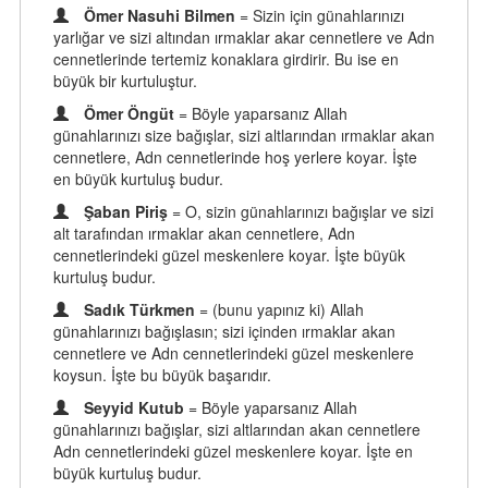
Ömer Nasuhi Bilmen
= Sizin için günahlarınızı
yarlığar ve sizi altından ırmaklar akar cennetlere ve Adn
cennetlerinde tertemiz konaklara girdirir. Bu ise en
büyük bir kurtuluştur.
Ömer Öngüt
= Böyle yaparsanız Allah
günahlarınızı size bağışlar, sizi altlarından ırmaklar akan
cennetlere, Adn cennetlerinde hoş yerlere koyar. İşte
en büyük kurtuluş budur.
Şaban Piriş
= O, sizin günahlarınızı bağışlar ve sizi
alt tarafından ırmaklar akan cennetlere, Adn
cennetlerindeki güzel meskenlere koyar. İşte büyük
kurtuluş budur.
Sadık Türkmen
= (bunu yapınız ki) Allah
günahlarınızı bağışlasın; sizi içinden ırmaklar akan
cennetlere ve Adn cennetlerindeki güzel meskenlere
koysun. İşte bu büyük başarıdır.
Seyyid Kutub
= Böyle yaparsanız Allah
günahlarınızı bağışlar, sizi altlarından akan cennetlere
Adn cennetlerindeki güzel meskenlere koyar. İşte en
büyük kurtuluş budur.