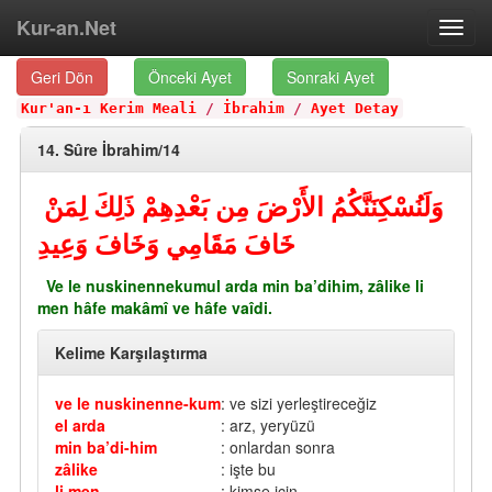
Kur-an.Net
Toggl
navig
Geri Dön
Önceki Ayet
Sonraki Ayet
Kur'an-ı Kerim Meali
/
İbrahim
/
Ayet Detay
14. Sûre İbrahim/14
وَلَنُسْكِنَنَّكُمُ الأَرْضَ مِن بَعْدِهِمْ ذَلِكَ لِمَنْ
خَافَ مَقَامِي وَخَافَ وَعِيدِ
Ve le nuskinennekumul arda min ba’dihim, zâlike li
men hâfe makâmî ve hâfe vaîdi.
Kelime Karşılaştırma
ve le nuskinenne-kum
: ve sizi yerleştireceğiz
el arda
: arz, yeryüzü
min ba’di-him
: onlardan sonra
zâlike
: işte bu
li men
: kimse için