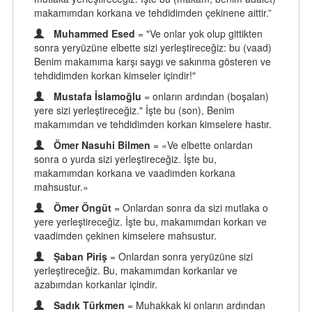
makamımdan korkana ve tehdidimden çekinene aittir.”
Muhammed Esed
= "Ve onlar yok olup gittikten
sonra yeryüzüne elbette sizi yerleştireceğiz: bu (vaad)
Benim makamıma karşı saygı ve sakınma gösteren ve
tehdidimden korkan kimseler içindir!"
Mustafa İslamoğlu
= onların ardından (boşalan)
yere sizi yerleştireceğiz." İşte bu (son), Benim
makamımdan ve tehdidimden korkan kimselere hastır.
Ömer Nasuhi Bilmen
= «Ve elbette onlardan
sonra o yurda sizi yerleştireceğiz. İşte bu,
makamımdan korkana ve vaadimden korkana
mahsustur.»
Ömer Öngüt
= Onlardan sonra da sizi mutlaka o
yere yerleştireceğiz. İşte bu, makamımdan korkan ve
vaadimden çekinen kimselere mahsustur.
Şaban Piriş
= Onlardan sonra yeryüzüne sizi
yerleştireceğiz. Bu, makamımdan korkanlar ve
azabımdan korkanlar içindir.
Sadık Türkmen
= Muhakkak ki onların ardından