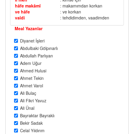
hâfe makâmî
: makamımdan korkan
ve hâfe
: ve korkan
vaîdi
: tehdidimden, vaadimden
Meal Yazanlar
Diyanet İşleri
Abdulbaki Gölpınarlı
Abdullah Parlıyan
Adem Uğur
Ahmed Hulusi
Ahmet Tekin
Ahmet Varol
Ali Bulaç
Ali Fikri Yavuz
Ali Ünal
Bayraktar Bayraklı
Bekir Sadak
Celal Yıldırım