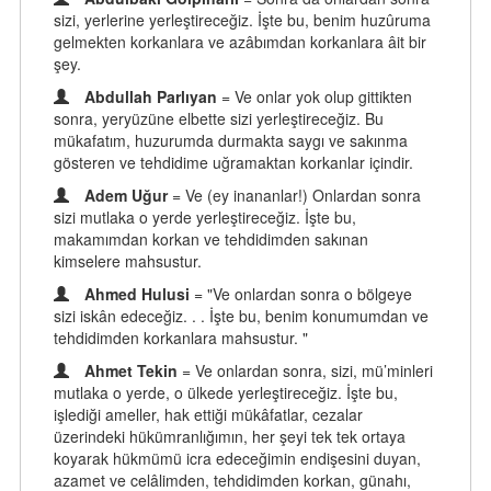
sizi, yerlerine yerleştireceğiz. İşte bu, benim huzûruma
gelmekten korkanlara ve azâbımdan korkanlara âit bir
şey.
Abdullah Parlıyan
= Ve onlar yok olup gittikten
sonra, yeryüzüne elbette sizi yerleştireceğiz. Bu
mükafatım, huzurumda durmakta saygı ve sakınma
gösteren ve tehdidime uğramaktan korkanlar içindir.
Adem Uğur
= Ve (ey inananlar!) Onlardan sonra
sizi mutlaka o yerde yerleştireceğiz. İşte bu,
makamımdan korkan ve tehdidimden sakınan
kimselere mahsustur.
Ahmed Hulusi
= "Ve onlardan sonra o bölgeye
sizi iskân edeceğiz. . . İşte bu, benim konumumdan ve
tehdidimden korkanlara mahsustur. "
Ahmet Tekin
= Ve onlardan sonra, sizi, mü’minleri
mutlaka o yerde, o ülkede yerleştireceğiz. İşte bu,
işlediği ameller, hak ettiği mükâfatlar, cezalar
üzerindeki hükümranlığımın, her şeyi tek tek ortaya
koyarak hükmümü icra edeceğimin endişesini duyan,
azamet ve celâlimden, tehdidimden korkan, günahı,