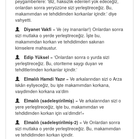
peygamberlere: 'Biz, haksızlık edenleri yok edeceğiz,
onlardan sonra yeryüzüne sizi yerleştireceğiz. Bu,
makamımdan ve tehdidimden korkanlar içindir.' diye
vahyetti.
Diyanet Vakfi
= Ve (ey inananlar!) Onlardan sonra
sizi mutlaka o yerde yerleştireceğiz. İşte bu,
makamımdan korkan ve tehdidimden sakınan
kimselere mahsustur.
Edip Yüksel
= 'Onlardan sonra o yurda sizi
yerleştireceğiz. Bu, otoriteme saygı duyan ve
tehditlerimden korkanlar içindir.'
Elmalılı Hamdi Yazır
= Ve arkalarından sizi o Arza
iskân eyliyeceğiz, bu işte makamımdan korkana,
vaıydimden korkana va'dim
Elmalılı (sadeleştirilmiş)
= Ve arkalarından sizi o
yere yerleştireceğiz, işte bu, makamımdan ve
tehdidimden korkan için va'dimdir!»
Elmalılı (sadeleştirilmiş-2)
= Ve Onlardan sonra
sizi mutlaka o yerde yerleştireceğiz. Bu, makamımdan
ve tehdidimden korkan içindir.