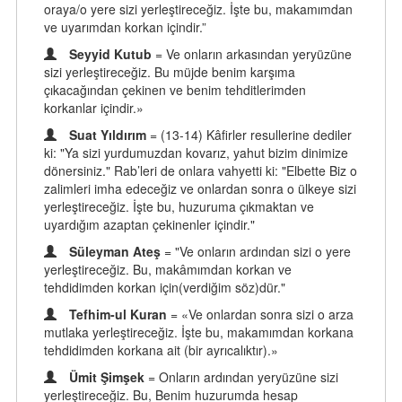
oraya/o yere sizi yerleştireceğiz. İşte bu, makamımdan
ve uyarımdan korkan içindir.”
Seyyid Kutub
= Ve onların arkasından yeryüzüne
sizi yerleştireceğiz. Bu müjde benim karşıma
çıkacağından çekinen ve benim tehditlerimden
korkanlar içindir.»
Suat Yıldırım
= (13-14) Kâfirler resullerine dediler
ki: "Ya sizi yurdumuzdan kovarız, yahut bizim dinimize
dönersiniz." Rab’leri de onlara vahyetti ki: "Elbette Biz o
zalimleri imha edeceğiz ve onlardan sonra o ülkeye sizi
yerleştireceğiz. İşte bu, huzuruma çıkmaktan ve
uyardığım azaptan çekinenler içindir."
Süleyman Ateş
= "Ve onların ardından sizi o yere
yerleştireceğiz. Bu, makâmımdan korkan ve
tehdidimden korkan için(verdiğim söz)dür."
Tefhim-ul Kuran
= «Ve onlardan sonra sizi o arza
mutlaka yerleştireceğiz. İşte bu, makamımdan korkana
tehdidimden korkana ait (bir ayrıcalıktır).»
Ümit Şimşek
= Onların ardından yeryüzüne sizi
yerleştireceğiz. Bu, Benim huzurumda hesap