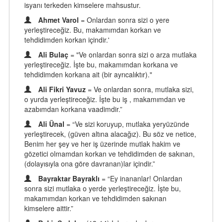
isyanı terkeden kimselere mahsustur.
Ahmet Varol
= Onlardan sonra sizi o yere
yerleştireceğiz. Bu, makamımdan korkan ve
tehdidimden korkan içindir.'
Ali Bulaç
= "Ve onlardan sonra sizi o arza mutlaka
yerleştireceğiz. İşte bu, makamımdan korkana ve
tehdidimden korkana ait (bir ayrıcalıktır)."
Ali Fikri Yavuz
= Ve onlardan sonra, mutlaka sizi,
o yurda yerleştireceğiz. İşte bu iş , makamımdan ve
azabımdan korkana vaadimdir.”
Ali Ünal
= “Ve sizi koruyup, mutlaka yeryüzünde
yerleştirecek, (güven altına alacağız). Bu söz ve netice,
Benim her şey ve her iş üzerinde mutlak hakim ve
gözetici olmamdan korkan ve tehdidimden de sakınan,
(dolayısıyla ona göre davranan)lar içindir.”
Bayraktar Bayraklı
= “Ey inananlar! Onlardan
sonra sizi mutlaka o yerde yerleştireceğiz. İşte bu,
makamımdan korkan ve tehdidimden sakınan
kimselere aittir.”