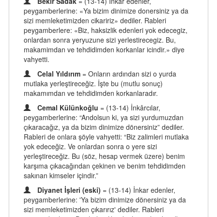
Bekir Sadak
= (13-14) Inkar edenler,
peygamberlerine: «Ya bizim dinimize donersiniz ya da
sizi memleketimizden cikaririz» dediler. Rableri
peygamberlere: «Biz, haksizlik edenleri yok edecegiz,
onlardan sonra yeryuzune sizi yerlestirecegiz. Bu,
makamimdan ve tehdidimden korkanlar icindir.» diye
vahyetti.
Celal Yıldırım
= Onların ardından sizi o yurda
mutlaka yerleştireceğiz. İşte bu (mutlu sonuç)
makamımdan ve tehdidimden korkanlaradır.
Cemal Külünkoğlu
= (13-14) İnkârcılar,
peygamberlerine: “Andolsun ki, ya sizi yurdumuzdan
çıkaracağız, ya da bizim dinimize dönersiniz” dediler.
Rableri de onlara şöyle vahyetti: “Biz zalimleri mutlaka
yok edeceğiz. Ve onlardan sonra o yere sizi
yerleştireceğiz. Bu (söz, hesap vermek üzere) benim
karşıma çıkacağından çekinen ve benim tehdidimden
sakınan kimseler içindir.”
Diyanet İşleri (eski)
= (13-14) İnkar edenler,
peygamberlerine: 'Ya bizim dinimize dönersiniz ya da
sizi memleketimizden çıkarırız' dediler. Rableri