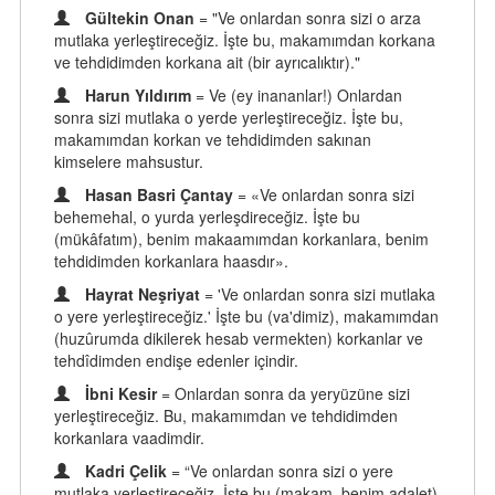
Gültekin Onan
= "Ve onlardan sonra sizi o arza
mutlaka yerleştireceğiz. İşte bu, makamımdan korkana
ve tehdidimden korkana ait (bir ayrıcalıktır)."
Harun Yıldırım
= Ve (ey inananlar!) Onlardan
sonra sizi mutlaka o yerde yerleştireceğiz. İşte bu,
makamımdan korkan ve tehdidimden sakınan
kimselere mahsustur.
Hasan Basri Çantay
= «Ve onlardan sonra sizi
behemehal, o yurda yerleşdireceğiz. İşte bu
(mükâfatım), benim makaamımdan korkanlara, benim
tehdidimden korkanlara haasdır».
Hayrat Neşriyat
= 'Ve onlardan sonra sizi mutlaka
o yere yerleştireceğiz.' İşte bu (va'dimiz), makamımdan
(huzûrumda dikilerek hesab vermekten) korkanlar ve
tehdîdimden endişe edenler içindir.
İbni Kesir
= Onlardan sonra da yeryüzüne sizi
yerleştireceğiz. Bu, makamımdan ve tehdidimden
korkanlara vaadimdir.
Kadri Çelik
= “Ve onlardan sonra sizi o yere
mutlaka yerleştireceğiz. İşte bu (makam, benim adalet)