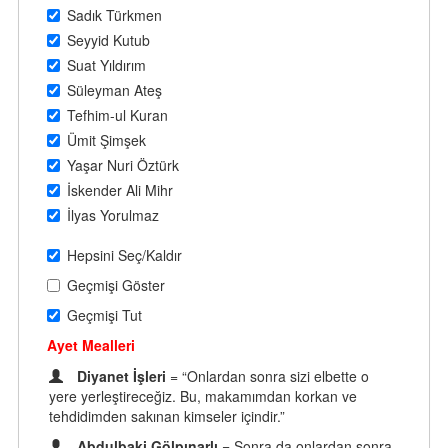
Sadık Türkmen
Seyyid Kutub
Suat Yıldırım
Süleyman Ateş
Tefhim-ul Kuran
Ümit Şimşek
Yaşar Nuri Öztürk
İskender Ali Mihr
İlyas Yorulmaz
Hepsini Seç/Kaldır
Geçmişi Göster
Geçmişi Tut
Ayet Mealleri
Diyanet İşleri
= “Onlardan sonra sizi elbette o
yere yerleştireceğiz. Bu, makamımdan korkan ve
tehdidimden sakınan kimseler içindir.”
Abdulbaki Gölpınarlı
= Sonra da onlardan sonra