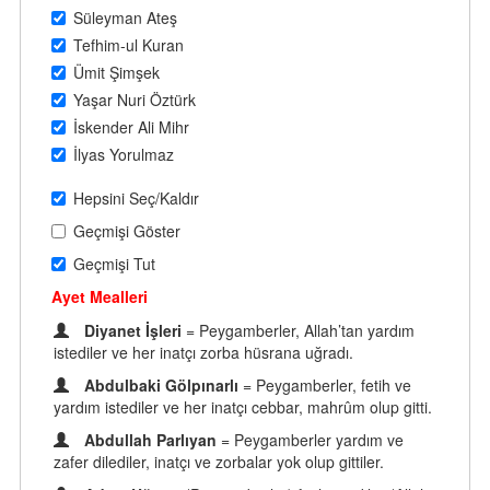
Süleyman Ateş
Tefhim-ul Kuran
Ümit Şimşek
Yaşar Nuri Öztürk
İskender Ali Mihr
İlyas Yorulmaz
Hepsini Seç/Kaldır
Geçmişi Göster
Geçmişi Tut
Ayet Mealleri
Diyanet İşleri
= Peygamberler, Allah’tan yardım
istediler ve her inatçı zorba hüsrana uğradı.
Abdulbaki Gölpınarlı
= Peygamberler, fetih ve
yardım istediler ve her inatçı cebbar, mahrûm olup gitti.
Abdullah Parlıyan
= Peygamberler yardım ve
zafer dilediler, inatçı ve zorbalar yok olup gittiler.