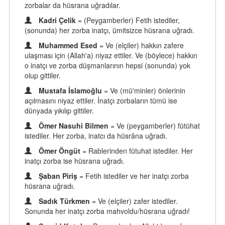
zorbalar da hüsrana uğradılar.
Kadri Çelik
= (Peygamberler) Fetih istediler,
(sonunda) her zorba inatçı, ümitsizce hüsrana uğradı.
Muhammed Esed
= Ve (elçiler) hakkın zafere
ulaşması için (Allah'a) niyaz ettiler. Ve (böylece) hakkın
o inatçı ve zorba düşmanlarının hepsi (sonunda) yok
olup gittiler.
Mustafa İslamoğlu
= Ve (mü'minler) önlerinin
açılmasını niyaz ettiler. İnatçı zorbaların tümü ise
dünyada yıkılıp gittiler.
Ömer Nasuhi Bilmen
= Ve (peygamberler) fütühat
istediler. Her zorba, inatcı da hüsrâna uğradı.
Ömer Öngüt
= Rablerinden fütuhat istediler. Her
inatçı zorba ise hüsrana uğradı.
Şaban Piriş
= Fetih istediler ve her inatçı zorba
hüsrana uğradı.
Sadık Türkmen
= Ve (elçiler) zafer istediler.
Sonunda her inatçı zorba mahvoldu/hüsrana uğradı!