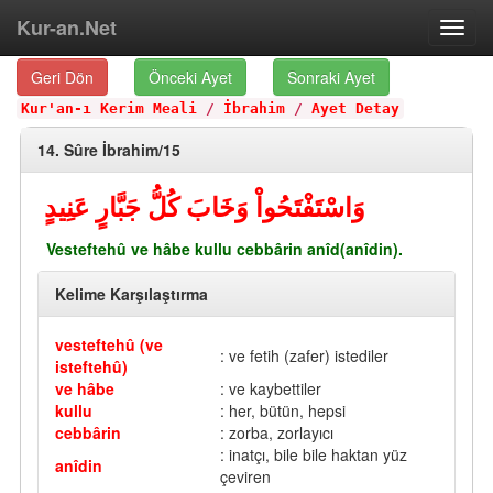
Kur-an.Net
Toggl
navig
Geri Dön
Önceki Ayet
Sonraki Ayet
Kur'an-ı Kerim Meali
/
İbrahim
/
Ayet Detay
14. Sûre İbrahim/15
وَاسْتَفْتَحُواْ وَخَابَ كُلُّ جَبَّارٍ عَنِيدٍ
Vesteftehû ve hâbe kullu cebbârin anîd(anîdin).
Kelime Karşılaştırma
vesteftehû (ve
: ve fetih (zafer) istediler
isteftehû)
ve hâbe
: ve kaybettiler
kullu
: her, bütün, hepsi
cebbârin
: zorba, zorlayıcı
: inatçı, bile bile haktan yüz
anîdin
çeviren