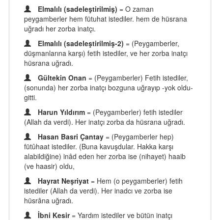
Elmalılı (sadeleştirilmiş)
= O zaman
peygamberler hem fütuhat istediler. hem de hüsrana
uğradı her zorba inatçı.
Elmalılı (sadeleştirilmiş-2)
= (Peygamberler,
düşmanlarına karşı) fetih istediler, ve her zorba inatçı
hüsrana uğradı.
Gültekin Onan
= (Peygamberler) Fetih istediler,
(sonunda) her zorba inatçı bozguna uğrayıp -yok oldu-
gitti.
Harun Yıldırım
= (Peygamberler) fetih istediler
(Allah da verdi). Her inatçı zorba da hüsrana uğradı.
Hasan Basri Çantay
= (Peygamberler hep)
fütûhaat istediler. (Buna kavuşdular. Hakka karşı
alabildiğine) inâd eden her zorba ise (nihayet) haaib
(ve haasir) oldu,
Hayrat Neşriyat
= Hem (o peygamberler) fetih
istediler (Allah da verdi). Her inadcı ve zorba ise
hüsrâna uğradı.
İbni Kesir
= Yardım istediler ve bütün inatçı