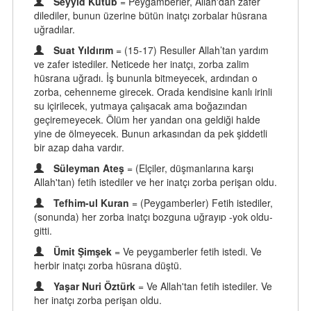
Seyyid Kutub
= Peygamberler, Allah'dan zafer
dilediler, bunun üzerine bütün inatçı zorbalar hüsrana
uğradılar.
Suat Yıldırım
= (15-17) Resuller Allah’tan yardım
ve zafer istediler. Neticede her inatçı, zorba zalim
hüsrana uğradı. İş bununla bitmeyecek, ardından o
zorba, cehenneme girecek. Orada kendisine kanlı irinli
su içirilecek, yutmaya çalışacak ama boğazından
geçiremeyecek. Ölüm her yandan ona geldiği halde
yine de ölmeyecek. Bunun arkasından da pek şiddetli
bir azap daha vardır.
Süleyman Ateş
= (Elçiler, düşmanlarına karşı
Allah'tan) fetih istediler ve her inatçı zorba perişan oldu.
Tefhim-ul Kuran
= (Peygamberler) Fetih istediler,
(sonunda) her zorba inatçı bozguna uğrayıp -yok oldu-
gitti.
Ümit Şimşek
= Ve peygamberler fetih istedi. Ve
herbir inatçı zorba hüsrana düştü.
Yaşar Nuri Öztürk
= Ve Allah'tan fetih istediler. Ve
her inatçı zorba perişan oldu.