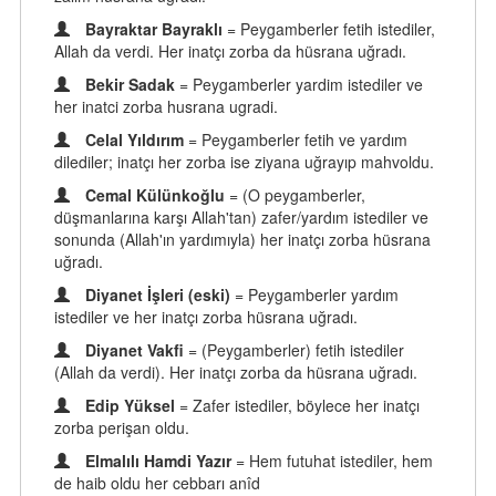
Bayraktar Bayraklı
= Peygamberler fetih istediler,
Allah da verdi. Her inatçı zorba da hüsrana uğradı.
Bekir Sadak
= Peygamberler yardim istediler ve
her inatci zorba husrana ugradi.
Celal Yıldırım
= Peygamberler fetih ve yardım
dilediler; inatçı her zorba ise ziyana uğrayıp mahvoldu.
Cemal Külünkoğlu
= (O peygamberler,
düşmanlarına karşı Allah'tan) zafer/yardım istediler ve
sonunda (Allah'ın yardımıyla) her inatçı zorba hüsrana
uğradı.
Diyanet İşleri (eski)
= Peygamberler yardım
istediler ve her inatçı zorba hüsrana uğradı.
Diyanet Vakfi
= (Peygamberler) fetih istediler
(Allah da verdi). Her inatçı zorba da hüsrana uğradı.
Edip Yüksel
= Zafer istediler, böylece her inatçı
zorba perişan oldu.
Elmalılı Hamdi Yazır
= Hem futuhat istediler, hem
de haib oldu her cebbarı anîd