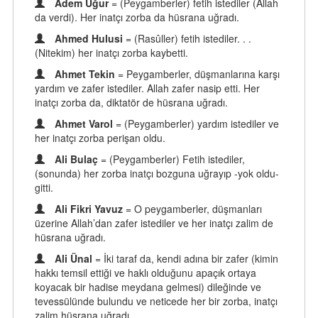
Adem Uğur
= (Peygamberler) fetih istediler (Allah
da verdi). Her inatçı zorba da hüsrana uğradı.
Ahmed Hulusi
= (Rasûller) fetih istediler. . .
(Nitekim) her inatçı zorba kaybetti.
Ahmet Tekin
= Peygamberler, düşmanlarına karşı
yardım ve zafer istediler. Allah zafer nasip etti. Her
inatçı zorba da, diktatör de hüsrana uğradı.
Ahmet Varol
= (Peygamberler) yardım istediler ve
her inatçı zorba perişan oldu.
Ali Bulaç
= (Peygamberler) Fetih istediler,
(sonunda) her zorba inatçı bozguna uğrayıp -yok oldu-
gitti.
Ali Fikri Yavuz
= O peygamberler, düşmanları
üzerine Allah’dan zafer istediler ve her inatçı zalim de
hüsrana uğradı.
Ali Ünal
= İki taraf da, kendi adına bir zafer (kimin
hakkı temsil ettiği ve haklı olduğunu apaçık ortaya
koyacak bir hadise meydana gelmesi) dileğinde ve
tevessülünde bulundu ve neticede her bir zorba, inatçı
zalim hüsrana uğradı.