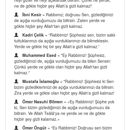
neyi gizler ve neyi açıklarsak bilirsin. Çünki ne yerde,
ne de gökte hiçbir şey Allah’a gizli kalmaz!'
İbni Kesir
= Rabbımız; doğrusu Sen, gizlediğimizi
de açığa vurduğumuzu da bilirsin. Zaten yerde ve
gökte hiçbir şey Allah'tan gizli kalmaz.
Kadri Çelik
= “Rabbimiz! Şüphesiz sen, bizim saklı
tuttuklarımızı da açığa vurduklarımızı da bilmektesin.
Yerde ve gökte hiç bir şey Allah'a gizli kalmaz.”
Muhammed Esed
= "Ey Rabbimiz! Şüphesiz,
gizlediğimizi de, açığa vurduğumuzu da bilen Sensin:
Çünkü yerde ve gökte olan hiçbir şey Allah'tan gizli
kalmaz."
Mustafa İslamoğlu
= "Rabbimiz! Şüphesiz ki Sen
bizim gizlediklerimizi de açığa vurduklarımızı da bilirsin:
Zira yerde ve gökte olan hiçbir şey Allah'a gizli kalmaz!
Ömer Nasuhi Bilmen
= «Ey Rabbimiz! Şüphe yok
ki, Sen bizim gizlediğimizi de açığa vurduğumuzu da
bilirsin. Ve Allah Teâlâ'ya ne yerde ve ne de gökte
hiçbir şey gizli kalamaz.»
Ömer Öngüt
= “Ey Rabbimiz! Doğrusu sen bizim