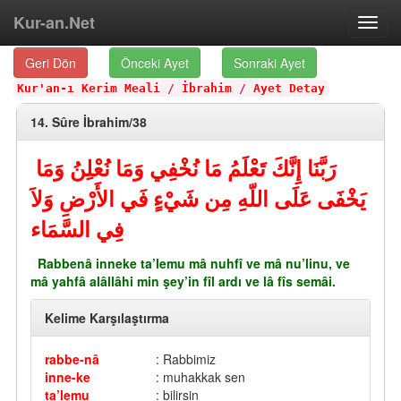
Kur-an.Net
Toggl
navig
Geri Dön
Önceki Ayet
Sonraki Ayet
Kur'an-ı Kerim Meali
/
İbrahim
/
Ayet Detay
14. Sûre İbrahim/38
رَبَّنَا إِنَّكَ تَعْلَمُ مَا نُخْفِي وَمَا نُعْلِنُ وَمَا
يَخْفَى عَلَى اللّهِ مِن شَيْءٍ فَي الأَرْضِ وَلاَ
فِي السَّمَاء
Rabbenâ inneke ta’lemu mâ nuhfî ve mâ nu’linu, ve
mâ yahfâ alâllâhi min şey’in fîl ardı ve lâ fîs semâi.
Kelime Karşılaştırma
rabbe-nâ
: Rabbimiz
inne-ke
: muhakkak sen
ta’lemu
: bilirsin