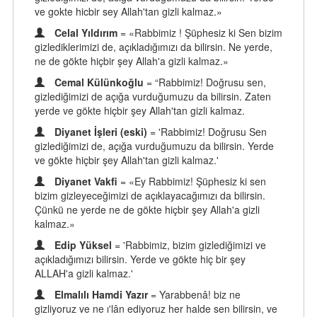
ve gokte hicbir sey Allah'tan gizli kalmaz.»
Celal Yıldırım
= «Rabbimiz ! Şüphesiz ki Sen bizim
gizlediklerimizi de, açıkladığımızı da bilirsin. Ne yerde,
ne de gökte hiçbir şey Allah'a gizli kalmaz.»
Cemal Külünkoğlu
= “Rabbimiz! Doğrusu sen,
gizlediğimizi de açığa vurduğumuzu da bilirsin. Zaten
yerde ve gökte hiçbir şey Allah'tan gizli kalmaz.
Diyanet İşleri (eski)
= 'Rabbimiz! Doğrusu Sen
gizlediğimizi de, açığa vurduğumuzu da bilirsin. Yerde
ve gökte hiçbir şey Allah'tan gizli kalmaz.'
Diyanet Vakfi
= «Ey Rabbimiz! Şüphesiz ki sen
bizim gizleyeceğimizi de açıklayacağımızı da bilirsin.
Çünkü ne yerde ne de gökte hiçbir şey Allah'a gizli
kalmaz.»
Edip Yüksel
= 'Rabbimiz, bizim gizlediğimizi ve
açıkladığımızı bilirsin. Yerde ve gökte hiç bir şey
ALLAH'a gizli kalmaz.'
Elmalılı Hamdi Yazır
= Yarabbenâ! biz ne
gizliyoruz ve ne ı'lân ediyoruz her halde sen bilirsin, ve