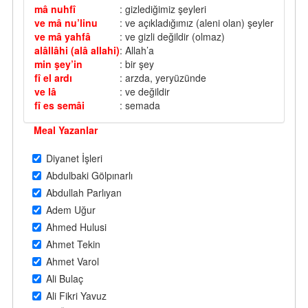
mâ nuhfî
: gizlediğimiz şeyleri
ve mâ nu’linu
: ve açıkladığımız (aleni olan) şeyler
ve mâ yahfâ
: ve gizli değildir (olmaz)
alâllâhi (alâ allahi)
: Allah’a
min şey’in
: bir şey
fî el ardı
: arzda, yeryüzünde
ve lâ
: ve değildir
fî es semâi
: semada
Meal Yazanlar
Diyanet İşleri
Abdulbaki Gölpınarlı
Abdullah Parlıyan
Adem Uğur
Ahmed Hulusi
Ahmet Tekin
Ahmet Varol
Ali Bulaç
Ali Fikri Yavuz