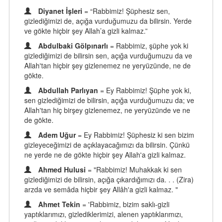
Diyanet İşleri
= “Rabbimiz! Şüphesiz sen,
gizlediğimizi de, açığa vurduğumuzu da bilirsin. Yerde
ve gökte hiçbir şey Allah’a gizli kalmaz.”
Abdulbaki Gölpınarlı
= Rabbimiz, şüphe yok ki
gizlediğimizi de bilirsin sen, açığa vurduğumuzu da ve
Allah'tan hiçbir şey gizlenemez ne yeryüzünde, ne de
gökte.
Abdullah Parlıyan
= Ey Rabbimiz! Şüphe yok ki,
sen gizlediğimizi de bilirsin, açığa vurduğumuzu da; ve
Allah'tan hiç birşey gizlenemez, ne yeryüzünde ve ne
de gökte.
Adem Uğur
= Ey Rabbimiz! Şüphesiz ki sen bizim
gizleyeceğimizi de açıklayacağımızı da bilirsin. Çünkü
ne yerde ne de gökte hiçbir şey Allah'a gizli kalmaz.
Ahmed Hulusi
= "Rabbimiz! Muhakkak ki sen
gizlediğimizi de bilirsin, açığa çıkardığımızı da. . . (Zira)
arzda ve semâda hiçbir şey Allâh'a gizli kalmaz. "
Ahmet Tekin
= 'Rabbimiz, bizim saklı-gizli
yaptıklarımızı, gizlediklerimizi, alenen yaptıklarımızı,