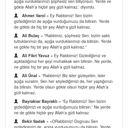
açığa vurduklarımızı şüphesiz sen biliyorsun. Yerde ve
gökte Allah’a hiçbir şey gizli kalmaz.' diyordu.
Ahmet Varol
= Ey Rabbimiz! Sen bizim
gizlediğimizi de açığa vurduğumuzu da bilirsin. Yerde
de gökte de hiç bir şey Allah'a gizli kalmaz.
Ali Bulaç
= "Rabbimiz, şüphesiz Sen, bizim saklı
tuttuklarımızı da, açığa vurduklarımızı da bilirsin. Yerde
ve gökte hiç bir şey Allah'a gizli kalmaz."
Ali Fikri Yavuz
= Ey Rabbimiz! Gizlediğimiz ve
açıkladığımız her şeyi muhakkak sen bilirsin. Ne yerde,
ne gökte hiç bir şey Allah’a gizli kalmaz.
Ali Ünal
= “Rabbimiz! Biz ister gizleyelim, ister
açığa vuralım, Sen her söylediğimizi de, her yaptığımızı
da bilirsin. Yerde olsun gökte olsun hiçbir şey Allah’a
gizli kalmaz.
Bayraktar Bayraklı
= “Ey Rabbimiz! Sen bizim
gizlediğimizi ve açığa vurduğumuzu bilirsin.” Ne yerde
ne de gökte hiçbir şey Allah'a gizli kalmaz.
Bekir Sadak
= «ORabbimiz! Dogrusu Sen
gizledigimizi de, aciga vurdugumuzu da bilirsin. Yerde