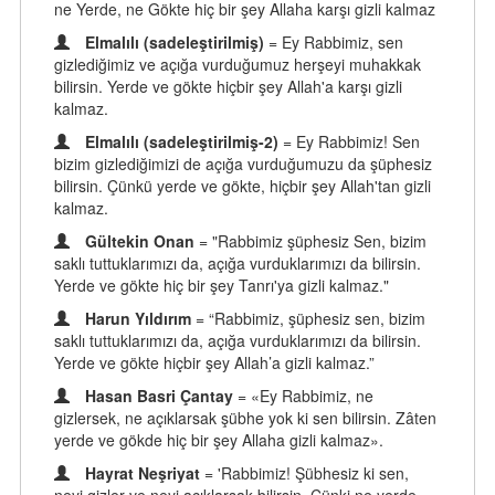
ne Yerde, ne Gökte hiç bir şey Allaha karşı gizli kalmaz
Elmalılı (sadeleştirilmiş)
= Ey Rabbimiz, sen
gizlediğimiz ve açığa vurduğumuz herşeyi muhakkak
bilirsin. Yerde ve gökte hiçbir şey Allah'a karşı gizli
kalmaz.
Elmalılı (sadeleştirilmiş-2)
= Ey Rabbimiz! Sen
bizim gizlediğimizi de açığa vurduğumuzu da şüphesiz
bilirsin. Çünkü yerde ve gökte, hiçbir şey Allah'tan gizli
kalmaz.
Gültekin Onan
= "Rabbimiz şüphesiz Sen, bizim
saklı tuttuklarımızı da, açığa vurduklarımızı da bilirsin.
Yerde ve gökte hiç bir şey Tanrı'ya gizli kalmaz."
Harun Yıldırım
= “Rabbimiz, şüphesiz sen, bizim
saklı tuttuklarımızı da, açığa vurduklarımızı da bilirsin.
Yerde ve gökte hiçbir şey Allah’a gizli kalmaz.”
Hasan Basri Çantay
= «Ey Rabbimiz, ne
gizlersek, ne açıklarsak şübhe yok ki sen bilirsin. Zâten
yerde ve gökde hiç bir şey Allaha gizli kalmaz».
Hayrat Neşriyat
= 'Rabbimiz! Şübhesiz ki sen,