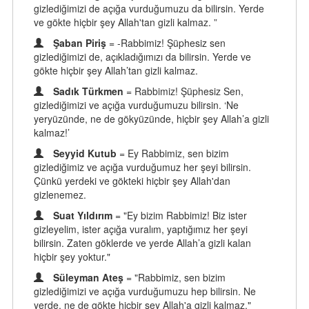
gizlediğimizi de açığa vurduğumuzu da bilirsin. Yerde
ve gökte hiçbir şey Allah'tan gizli kalmaz. ”
Şaban Piriş
= -Rabbimiz! Şüphesiz sen
gizlediğimizi de, açıkladığımızı da bilirsin. Yerde ve
gökte hiçbir şey Allah’tan gizli kalmaz.
Sadık Türkmen
= Rabbimiz! Şüphesiz Sen,
gizlediğimizi ve açığa vurduğumuzu bilirsin. ‘Ne
yeryüzünde, ne de gökyüzünde, hiçbir şey Allah’a gizli
kalmaz!’
Seyyid Kutub
= Ey Rabbimiz, sen bizim
gizlediğimiz ve açığa vurduğumuz her şeyi bilirsin.
Çünkü yerdeki ve gökteki hiçbir şey Allah'dan
gizlenemez.
Suat Yıldırım
= "Ey bizim Rabbimiz! Biz ister
gizleyelim, ister açığa vuralım, yaptığımız her şeyi
bilirsin. Zaten göklerde ve yerde Allah’a gizli kalan
hiçbir şey yoktur."
Süleyman Ateş
= "Rabbimiz, sen bizim
gizlediğimizi ve açığa vurduğumuzu hep bilirsin. Ne
yerde, ne de gökte hiçbir şey Allah'a gizli kalmaz."