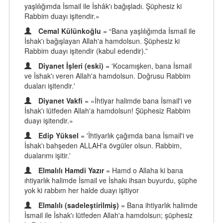
yaşlılığımda İsmail ile İshâk'ı bağışladı. Şüphesiz ki
Rabbim duayı işitendir.»
Cemal Külünkoğlu
= “Bana yaşlılığımda İsmail ile
İshak'ı bağışlayan Allah'a hamdolsun. Şüphesiz ki
Rabbim duayı işitendir (kabul edendir).”
Diyanet İşleri (eski)
= 'Kocamışken, bana İsmail
ve İshak'ı veren Allah'a hamdolsun. Doğrusu Rabbim
duaları işitendir.'
Diyanet Vakfi
= «İhtiyar halimde bana İsmail'i ve
İshak'ı lütfeden Allah'a hamdolsun! Şüphesiz Rabbim
duayı işitendir.»
Edip Yüksel
= 'İhtiyarlık çağımda bana İsmail'i ve
İshak'ı bahşeden ALLAH'a övgüler olsun. Rabbim,
dualarımı işitir.'
Elmalılı Hamdi Yazır
= Hamd o Allaha ki bana
ıhtiyarlık halimde İsmail ve İshakı ihsan buyurdu, şüphe
yok ki rabbım her halde duayı işitiyor
Elmalılı (sadeleştirilmiş)
= Bana ihtiyarlık halimde
İsmail ile İshak'ı lütfeden Allah'a hamdolsun; şüphesiz