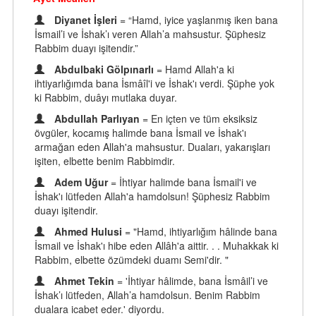
Diyanet İşleri
= “Hamd, iyice yaşlanmış iken bana
İsmail’i ve İshak’ı veren Allah’a mahsustur. Şüphesiz
Rabbim duayı işitendir.”
Abdulbaki Gölpınarlı
= Hamd Allah'a ki
ihtiyarlığımda bana İsmâîl'i ve İshak'ı verdi. Şüphe yok
ki Rabbim, duâyı mutlaka duyar.
Abdullah Parlıyan
= En içten ve tüm eksiksiz
övgüler, kocamış halimde bana İsmail ve İshak'ı
armağan eden Allah'a mahsustur. Duaları, yakarışları
işiten, elbette benim Rabbimdir.
Adem Uğur
= İhtiyar halimde bana İsmail'i ve
İshak'ı lütfeden Allah'a hamdolsun! Şüphesiz Rabbim
duayı işitendir.
Ahmed Hulusi
= "Hamd, ihtiyarlığım hâlinde bana
İsmail ve İshak'ı hibe eden Allâh'a aittir. . . Muhakkak ki
Rabbim, elbette özümdeki duamı Semi'dir. "
Ahmet Tekin
= 'İhtiyar hâlimde, bana İsmâil’i ve
İshak’ı lütfeden, Allah’a hamdolsun. Benim Rabbim
dualara icabet eder.' diyordu.