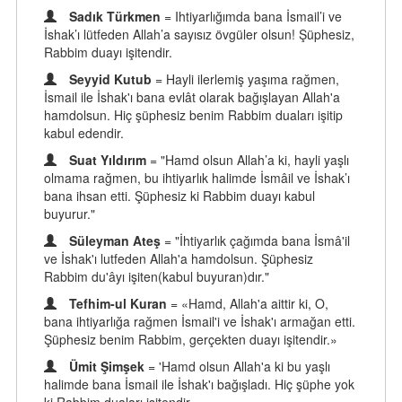
Sadık Türkmen
= Ihtiyarlığımda bana İsmail’i ve
İshak’ı lütfeden Allah’a sayısız övgüler olsun! Şüphesiz,
Rabbim duayı işitendir.
Seyyid Kutub
= Hayli ilerlemiş yaşıma rağmen,
İsmail ile İshak'ı bana evlât olarak bağışlayan Allah'a
hamdolsun. Hiç şüphesiz benim Rabbim duaları işitip
kabul edendir.
Suat Yıldırım
= "Hamd olsun Allah’a ki, hayli yaşlı
olmama rağmen, bu ihtiyarlık halimde İsmâil ve İshak’ı
bana ihsan etti. Şüphesiz ki Rabbim duayı kabul
buyurur."
Süleyman Ateş
= "İhtiyarlık çağımda bana İsmâ'il
ve İshak'ı lutfeden Allah'a hamdolsun. Şüphesiz
Rabbim du'âyı işiten(kabul buyuran)dır."
Tefhim-ul Kuran
= «Hamd, Allah'a aittir ki, O,
bana ihtiyarlığa rağmen İsmail'i ve İshak'ı armağan etti.
Şüphesiz benim Rabbim, gerçekten duayı işitendir.»
Ümit Şimşek
= 'Hamd olsun Allah'a ki bu yaşlı
halimde bana İsmail ile İshak'ı bağışladı. Hiç şüphe yok