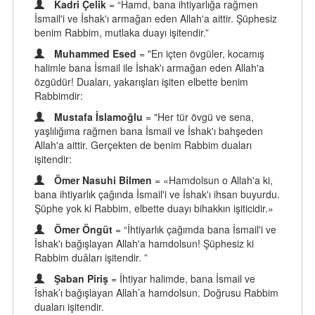
Kadri Çelik
= “Hamd, bana ihtiyarlığa rağmen
İsmail'i ve İshak'ı armağan eden Allah'a aittir. Şüphesiz
benim Rabbim, mutlaka duayı işitendir.”
Muhammed Esed
= "En içten övgüler, kocamış
halimle bana İsmail ile İshak'ı armağan eden Allah'a
özgüdür! Duaları, yakarışları işiten elbette benim
Rabbimdir:
Mustafa İslamoğlu
= "Her tür övgü ve sena,
yaşlılığıma rağmen bana İsmail ve İshak'ı bahşeden
Allah'a aittir. Gerçekten de benim Rabbim duaları
işitendir:
Ömer Nasuhi Bilmen
= «Hamdolsun o Allah'a ki,
bana ihtiyarlık çağında İsmail'i ve İshak'ı ihsan buyurdu.
Şüphe yok ki Rabbim, elbette duayı bihakkın işiticidir.»
Ömer Öngüt
= “İhtiyarlık çağımda bana İsmail'i ve
İshak'ı bağışlayan Allah'a hamdolsun! Şüphesiz ki
Rabbim duâları işitendir. ”
Şaban Piriş
= İhtiyar halimde, bana İsmail ve
İshak’ı bağışlayan Allah’a hamdolsun. Doğrusu Rabbim
duaları işitendir.