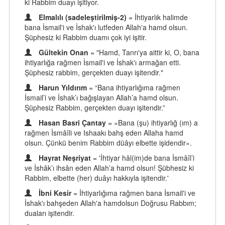
ki Rabbim duayı işitiyor.
Elmalılı (sadeleştirilmiş-2)
= İhtiyarlık halimde
bana İsmail'i ve İshak'ı lutfeden Allah'a hamd olsun.
Şüphesiz ki Rabbim duamı çok iyi işitir.
Gültekin Onan
= "Hamd, Tanrı'ya aittir ki, O, bana
ihtiyarlığa rağmen İsmail'i ve İshak'ı armağan etti.
Şüphesiz rabbim, gerçekten duayı işitendir."
Harun Yıldırım
= “Bana ihtiyarlığıma rağmen
İsmail’i ve İshak’ı bağışlayan Allah’a hamd olsun.
Şüphesiz Rabbim, gerçekten duayı işitendir.”
Hasan Basri Çantay
= «Bana (şu) ihtiyarlığ (ım) a
rağmen İsmâîli ve Ishaakı bahş eden Allaha hamd
olsun. Çünkü benim Rabbim düâyı elbette işidendir».
Hayrat Neşriyat
= 'İhtiyar hâl(im)de bana İsmâîl’i
ve İshâk’ı ihsân eden Allah’a hamd olsun! Şübhesiz ki
Rabbim, elbette (her) duâyı hakkıyla işitendir.'
İbni Kesir
= İhtiyarlığıma rağmen bana İsmail'i ve
İshak'ı bahşeden Allah'a hamdolsun Doğrusu Rabbım;
duaları işitendir.