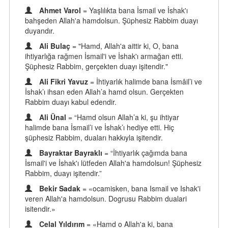
Ahmet Varol
= Yaşlılıkta bana İsmail ve İshak'ı
bahşeden Allah'a hamdolsun. Şüphesiz Rabbim duayı
duyandır.
Ali Bulaç
= "Hamd, Allah'a aittir ki, O, bana
ihtiyarlığa rağmen İsmail'i ve İshak'ı armağan etti.
Şüphesiz Rabbim, gerçekten duayı işitendir."
Ali Fikri Yavuz
= İhtiyarlık halimde bana İsmâil’i ve
İshak’ı ihsan eden Allah’a hamd olsun. Gerçekten
Rabbim duayı kabul edendir.
Ali Ünal
= “Hamd olsun Allah’a ki, şu ihtiyar
halimde bana İsmail’i ve İshak’ı hediye etti. Hiç
şüphesiz Rabbim, duaları hakkıyla işitendir.
Bayraktar Bayraklı
= “İhtiyarlık çağımda bana
İsmail'i ve İshak'ı lütfeden Allah'a hamdolsun! Şüphesiz
Rabbim, duayı işitendir.”
Bekir Sadak
= «ocamisken, bana Ismail ve Ishak'i
veren Allah'a hamdolsun. Dogrusu Rabbim dualari
isitendir.»
Celal Yıldırım
= «Hamd o Allah'a ki, bana