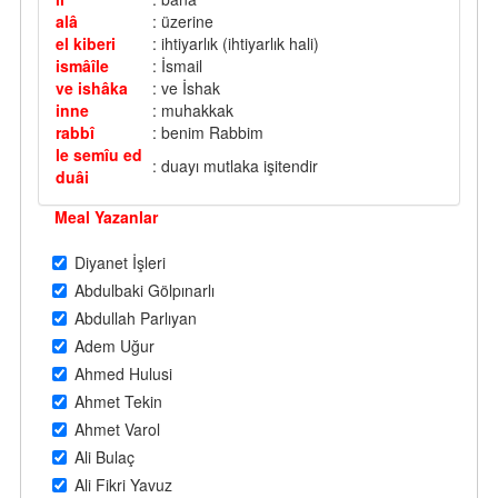
alâ
: üzerine
el kiberi
: ihtiyarlık (ihtiyarlık hali)
ismâîle
: İsmail
ve ishâka
: ve İshak
inne
: muhakkak
rabbî
: benim Rabbim
le semîu ed
: duayı mutlaka işitendir
duâi
Meal Yazanlar
Diyanet İşleri
Abdulbaki Gölpınarlı
Abdullah Parlıyan
Adem Uğur
Ahmed Hulusi
Ahmet Tekin
Ahmet Varol
Ali Bulaç
Ali Fikri Yavuz