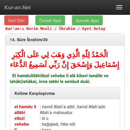
Kur-an.Net
Toggl
navig
Geri Dön
Önceki Ayet
Sonraki Ayet
Kur'an-ı Kerim Meali
/
İbrahim
/
Ayet Detay
14. Sûre İbrahim/39
الْحَمْدُ لِلّهِ الَّذِي وَهَبَ لِي عَلَى الْكِبَرِ
إِسْمَاعِيلَ وَإِسْحَقَ إِنَّ رَبِّي لَسَمِيعُ الدُّعَاء
El hamdulillâhillezî vehebe lî alâ kiberi ismâîle ve
ishâk(ishâka), inne rabbî le semîud duâi.
Kelime Karşılaştırma
el hamdu li
: hamd Allah’a aittir, hamd Allah’adır,
allâhi
Allah’a mahsustur
ellezî
: ki o
vehebe
: bağışladı, hibe etti
lî
: bana