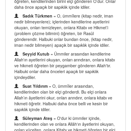
öğreten, kendilerinden birini elçi gönderen O’dur. Onlar
daha önce apaçık bir sapıklık içinde idiler.
Sadık Türkmen
= O, ümmîlere (kitap nedir, iman
nedir bilmeyenlere); içlerinden kendilerine ayetlerini
okuyan, onları temizleyen, onlara Kitabı ve Hikmet’i
(problem çözme bilimini) öğreten, bir Rasûl
gönderendir. Halbuki onlar bundan önce, (kitap nedir,
iman nedir bilmeyen) apaçık bir sapıklık içinde idiler.
Seyyid Kutub
= Ümmiler arasından kendilerine
Allah'ın ayetlerini okuyan, onları arındıran, onlara kitabı
ve hikmeti öğreten bir peygamber gönderen Allah'tır.
Halbuki onlar daha önceleri apaçık bir sapıklık
içindeydiler.
Suat Yıldırım
= O, ümmîler arasından,
kendilerinden olan bir elçi gönderdi. Bu elçi onlara
Allah’ın âyetlerini okur, onları arındırır, onlara kitabı ve
hikmeti öğretir. Halbuki daha önce belli ve kesin bir
sapıklık içinde idiler.
Süleyman Ateş
= O'dur ki ümmiler içinde,
kendilerinden olan ve onlara Allâh'ın âyetlerini okuyan,
onları yücelten, onlara Kitabı ve hikmeti öğreten bir elçi