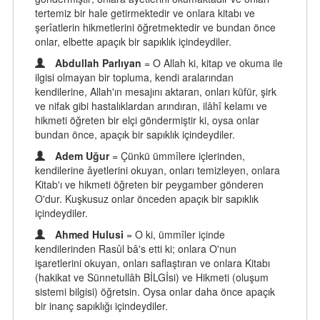
tertemiz bir hale getirmektedir ve onlara kitabı ve
şerîatlerin hikmetlerini öğretmektedir ve bundan önce
onlar, elbette apaçık bir sapıklık içindeydiler.
Abdullah Parlıyan
= O Allah ki, kitap ve okuma ile
ilgisi olmayan bir topluma, kendi aralarından
kendilerine, Allah'ın mesajını aktaran, onları küfür, şirk
ve nifak gibi hastalıklardan arındıran, ilâhî kelamı ve
hikmeti öğreten bir elçi göndermiştir ki, oysa onlar
bundan önce, apaçık bir sapıklık içindeydiler.
Adem Uğur
= Çünkü ümmîlere içlerinden,
kendilerine âyetlerini okuyan, onları temizleyen, onlara
Kitab'ı ve hikmeti öğreten bir peygamber gönderen
O'dur. Kuşkusuz onlar önceden apaçık bir sapıklık
içindeydiler.
Ahmed Hulusi
= O ki, ümmîler içinde
kendilerinden Rasûl bâ's etti ki; onlara O'nun
işaretlerini okuyan, onları saflaştıran ve onlara Kitabı
(hakikat ve Sünnetullâh BİLGİsi) ve Hikmeti (oluşum
sistemi bilgisi) öğretsin. Oysa onlar daha önce apaçık
bir inanç sapıklığı içindeydiler.