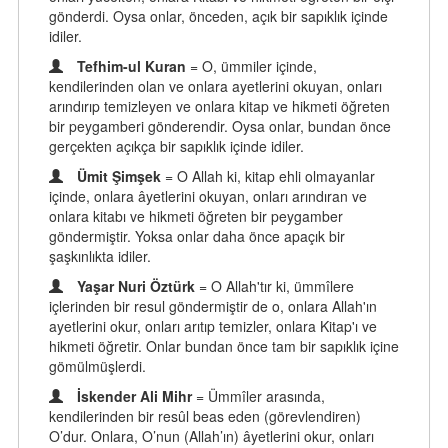
gönderdi. Oysa onlar, önceden, açık bir sapıklık içinde
idiler.
Tefhim-ul Kuran
= O, ümmiler içinde,
kendilerinden olan ve onlara ayetlerini okuyan, onları
arındırıp temizleyen ve onlara kitap ve hikmeti öğreten
bir peygamberi gönderendir. Oysa onlar, bundan önce
gerçekten açıkça bir sapıklık içinde idiler.
Ümit Şimşek
= O Allah ki, kitap ehli olmayanlar
içinde, onlara âyetlerini okuyan, onları arındıran ve
onlara kitabı ve hikmeti öğreten bir peygamber
göndermiştir. Yoksa onlar daha önce apaçık bir
şaşkınlıkta idiler.
Yaşar Nuri Öztürk
= O Allah'tır ki, ümmîlere
içlerinden bir resul göndermiştir de o, onlara Allah'ın
ayetlerini okur, onları arıtıp temizler, onlara Kitap'ı ve
hikmeti öğretir. Onlar bundan önce tam bir sapıklık içine
gömülmüşlerdi.
İskender Ali Mihr
= Ümmîler arasında,
kendilerinden bir resûl beas eden (görevlendiren)
O’dur. Onlara, O’nun (Allah’ın) âyetlerini okur, onları