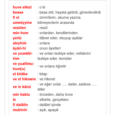
huve ellezî
: o ki
bease
: beas etti, hayata getirdi, görevlendirdi
fî el
: ümmîlerin, okuma yazma
ummiyyîne
bilmeyenlerin arasında
resûlen
: resûl
min-hum
: onlardan, kendilerinden
yetlû
: tilâvet eder, okuyup açıklar
aleyhim
: onlara
âyâti-hî
: onun âyetleri
ve yuzekkî-
: ve onları tezkiye eder, nefslerini
him
tezkiye eder, temizler
ve yuallimu-
: ve onlara öğretir
hum(u)
el kitâbe
: kitap
ve el hikmete
: ve hikmet
: ve eğer onlar ..... iseler, sadece .....
ve in kânû
idiler
min kablu
: önceden, daha önce
le
: elbette, gerçekten
fî dalâlin
: dalâlet içinde
mubînin
: açık, apaçık