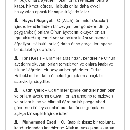
ki (bu), onlara âyetlerini okur, onları temizler, onlara
kitabı, hikmeti öğretir. Halbuki onlar daha evvel
hakıykaten apaçık bir sapıklık içinde idiler.
Hayrat Neşriyat
= O (Allah), ümmîler (Arablar)
içinde, kendilerinden bir peygamber gönderendir; (o
peygamber) onlara O’nun âyetlerini okuyor, onları
(günahlardan) temizliyor ve onlara kitâbı ve hikmeti
öğretiyor. Hâlbuki (onlar) daha önce gerçekten apaçık
bir dalâlet içinde idiler.
İbni Kesir
= Ümmiler arasından, kendilerine O'nun
ayetlerini okuyan, onları temizleyen ve onlara kitabı ve
hikmeti öğreten bir peygamber gönderen O'dur.
Halbuki onlar; daha önceleri gerçekten apaçık bir
sapıklık içindeydiler.
Kadri Çelik
= O; ümmiler içinde kendilerinden olan
ve onlara ayetlerini okuyan, onları arındırıp temizleyen
ve onlara kitap ve hikmeti öğreten bir peygamberi
gönderendir. Oysa onlar, bundan önce gerçekten
açıkça bir sapıklık içinde idiler.
Muhammed Esed
= O, Kitap ile ilgisiz bir topluma,
kendi içlerinden kendilerine Allah'ın mesajlarını aktaran,