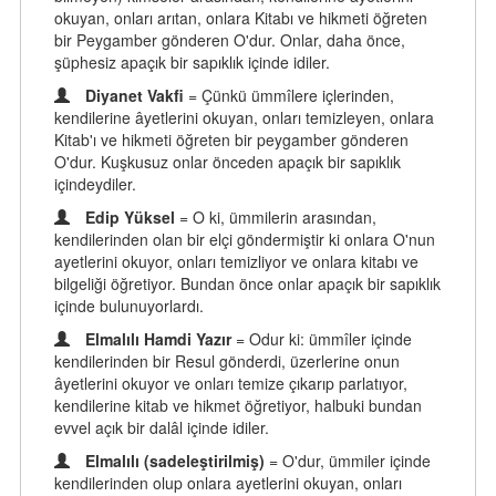
okuyan, onları arıtan, onlara Kitabı ve hikmeti öğreten
bir Peygamber gönderen O'dur. Onlar, daha önce,
şüphesiz apaçık bir sapıklık içinde idiler.
Diyanet Vakfi
= Çünkü ümmîlere içlerinden,
kendilerine âyetlerini okuyan, onları temizleyen, onlara
Kitab'ı ve hikmeti öğreten bir peygamber gönderen
O'dur. Kuşkusuz onlar önceden apaçık bir sapıklık
içindeydiler.
Edip Yüksel
= O ki, ümmilerin arasından,
kendilerinden olan bir elçi göndermiştir ki onlara O'nun
ayetlerini okuyor, onları temizliyor ve onlara kitabı ve
bilgeliği öğretiyor. Bundan önce onlar apaçık bir sapıklık
içinde bulunuyorlardı.
Elmalılı Hamdi Yazır
= Odur ki: ümmîler içinde
kendilerinden bir Resul gönderdi, üzerlerine onun
âyetlerini okuyor ve onları temize çıkarıp parlatıyor,
kendilerine kitab ve hikmet öğretiyor, halbuki bundan
evvel açık bir dalâl içinde idiler.
Elmalılı (sadeleştirilmiş)
= O'dur, ümmiler içinde
kendilerinden olup onlara ayetlerini okuyan, onları