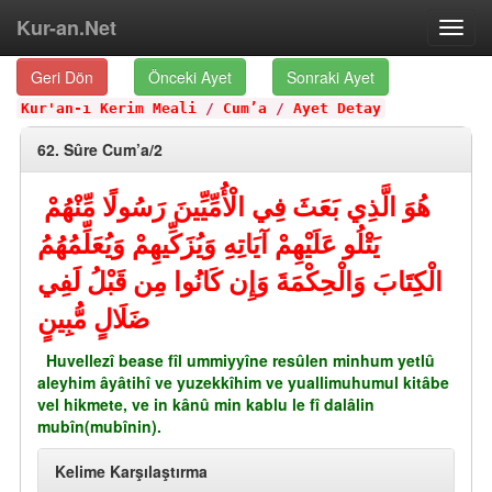
Kur-an.Net
Toggl
navig
Geri Dön
Önceki Ayet
Sonraki Ayet
Kur'an-ı Kerim Meali
/
Cum’a
/
Ayet Detay
62. Sûre Cum’a/2
هُوَ الَّذِي بَعَثَ فِي الْأُمِّيِّينَ رَسُولًا مِّنْهُمْ
يَتْلُو عَلَيْهِمْ آيَاتِهِ وَيُزَكِّيهِمْ وَيُعَلِّمُهُمُ
الْكِتَابَ وَالْحِكْمَةَ وَإِن كَانُوا مِن قَبْلُ لَفِي
ضَلَالٍ مُّبِينٍ
Huvellezî bease fîl ummiyyîne resûlen minhum yetlû
aleyhim âyâtihî ve yuzekkîhim ve yuallimuhumul kitâbe
vel hikmete, ve in kânû min kablu le fî dalâlin
mubîn(mubînin).
Kelime Karşılaştırma