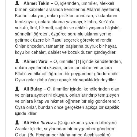
Ahmet Tekin
= O, içlerinden, ümmîler, Mekkeli
bilinen kabileler arasında kendilerine Allah’ın âyetlerini,
Kur’ân’ı okuyan, onları pislikten arındıran, vicdanlarını
temizleyen, onlara okuma yazmayı, kitaba, Kur’ân’a
vukufu, ilmi, hikmeti, sağlıklı ve ahlâklı yaşama bilgisini,
sünnetini öğreten, özgürce sorumluluklarını yerine
getirmek üzere bir Rasul seçerek görevlendirendir.
Onlar önceden, tamamen başlarına buyruk bir hayat,
koyu bir cehalet, dalâlet ve bozuk düzen içindeydiler.
Ahmet Varol
= O, ümmiler [1] içinde kendilerinden,
onlara ayetlerini okuyan, onları arındıran ve onlara
Kitab'ı ve hikmeti öğreten bir peygamber gönderendir.
Oysa onlar daha önce apaçık bir sapıklık içindeydiler.
Ali Bulaç
= O, ümmîler içinde, kendilerinden olan
ve onlara ayetlerini okuyan, onları arındırıp temizleyen
ve onlara kitap ve hikmeti öğreten bir elçi gönderendir.
Oysa onlar, bundan önce gerçekten açıkça bir sapıklık
içinde idiler.
Ali Fikri Yavuz
= (Çoğu okuma yazma bilmiyen)
Arablar içinde, soylarından bir peygamber gönderen
O’dur. (Bu Peygamber Muhammed Aleyhisselâm)