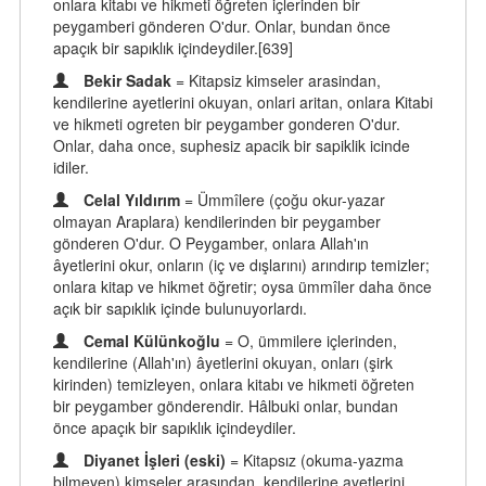
onlara kitabı ve hikmeti öğreten içlerinden bir
peygamberi gönderen O'dur. Onlar, bundan önce
apaçık bir sapıklık içindeydiler.[639]
Bekir Sadak
= Kitapsiz kimseler arasindan,
kendilerine ayetlerini okuyan, onlari aritan, onlara Kitabi
ve hikmeti ogreten bir peygamber gonderen O'dur.
Onlar, daha once, suphesiz apacik bir sapiklik icinde
idiler.
Celal Yıldırım
= Ümmîlere (çoğu okur-yazar
olmayan Araplara) kendilerinden bir peygamber
gönderen O'dur. O Peygamber, onlara Allah'ın
âyetlerini okur, onların (iç ve dışlarını) arındırıp temizler;
onlara kitap ve hikmet öğretir; oysa ümmîler daha önce
açık bir sapıklık içinde bulunuyorlardı.
Cemal Külünkoğlu
= O, ümmilere içlerinden,
kendilerine (Allah'ın) âyetlerini okuyan, onları (şirk
kirinden) temizleyen, onlara kitabı ve hikmeti öğreten
bir peygamber gönderendir. Hâlbuki onlar, bundan
önce apaçık bir sapıklık içindeydiler.
Diyanet İşleri (eski)
= Kitapsız (okuma-yazma
bilmeyen) kimseler arasından, kendilerine ayetlerini