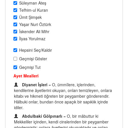
Süleyman Ateş
Tefhim-ul Kuran
Ümit Şimşek
Yaşar Nuri Öztürk
İskender Ali Mihr
İlyas Yorulmaz
Hepsini Seç/Kaldır
Geçmişi Göster
Geçmişi Tut
Ayet Mealleri
Diyanet İşleri
= O, ümmîlere, içlerinden,
kendilerine âyetlerini okuyan, onları temizleyen, onlara
kitabı ve hikmeti öğreten bir peygamber gönderendir.
Hâlbuki onlar, bundan önce apaçık bir sapıklık içinde
idiler.
Abdulbaki Gölpınarlı
= O, bir mâbuttur ki
Mekkeliler içinden, kendi cinslerinden bir peygamber
göndermiştir; onlara âyetlerini okumaktadır ve onları