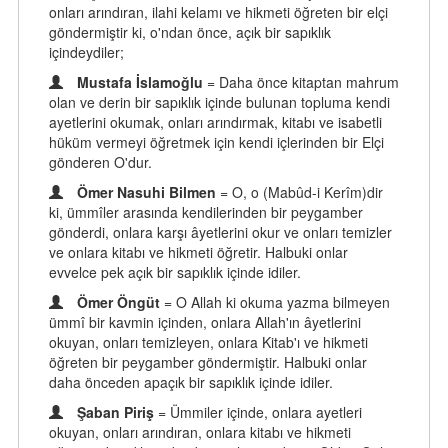
onları arındıran, ilahi kelamı ve hikmeti öğreten bir elçi
göndermiştir ki, o'ndan önce, açık bir sapıklık
içindeydiler;
Mustafa İslamoğlu
= Daha önce kitaptan mahrum
olan ve derin bir sapıklık içinde bulunan topluma kendi
ayetlerini okumak, onları arındırmak, kitabı ve isabetli
hüküm vermeyi öğretmek için kendi içlerinden bir Elçi
gönderen O'dur.
Ömer Nasuhi Bilmen
= O, o (Mabûd-i Kerîm)dir
ki, ümmîler arasında kendilerinden bir peygamber
gönderdi, onlara karşı âyetlerini okur ve onları temizler
ve onlara kitabı ve hikmeti öğretir. Halbuki onlar
evvelce pek açık bir sapıklık içinde idiler.
Ömer Öngüt
= O Allah ki okuma yazma bilmeyen
ümmî bir kavmin içinden, onlara Allah'ın âyetlerini
okuyan, onları temizleyen, onlara Kitab'ı ve hikmeti
öğreten bir peygamber göndermiştir. Halbuki onlar
daha önceden apaçık bir sapıklık içinde idiler.
Şaban Piriş
= Ümmiler içinde, onlara ayetleri
okuyan, onları arındıran, onlara kitabı ve hikmeti