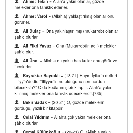
Ahmet Tekin
= Allah’a yakın olanlar, gözde
melekler ona tanıklık ederler.
Ahmet Varol
= (Allah'a) yaklaştırılmış olanlar onu
görürler.
Ali Bulaç
= Ona yakınlaştırılmış (mukarreb) olanlar
şahid olurlar.
Ali Fikri Yavuz
= Ona (Mukarrebûn adlı) melekler
şahid olur.
Ali Ünal
= Allah’a en yakın has kullar onu görür ve
incelerler.
Bayraktar Bayraklı
= (18-21) Hayır! İyilerin defteri
‘Illiyyîn'dedir. “‘Illiyyîn'in ne olduğunu sen nerden
bileceksin?” O da kodlanmış bir kitaptır. Allah'a yakın
kılınmış melekler ona tanıklık edeceklerdir.[735]
Bekir Sadak
= (20-21) O, gozde meleklerin
gordugu, yazili bir kitapdir.
Celal Yıldırım
= Allah'a çok yakın melekler ona
şâhid olurlar.
Cemal Külünkoğlu
= (20-21) O, (Allah'a yakın