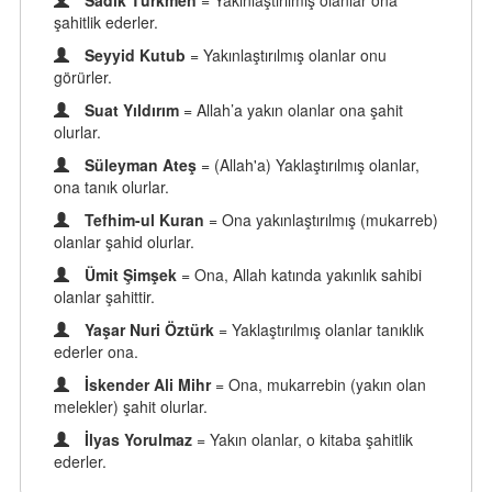
Sadık Türkmen
= Yakınlaştırılmış olanlar ona
şahitlik ederler.
Seyyid Kutub
= Yakınlaştırılmış olanlar onu
görürler.
Suat Yıldırım
= Allah’a yakın olanlar ona şahit
olurlar.
Süleyman Ateş
= (Allah'a) Yaklaştırılmış olanlar,
ona tanık olurlar.
Tefhim-ul Kuran
= Ona yakınlaştırılmış (mukarreb)
olanlar şahid olurlar.
Ümit Şimşek
= Ona, Allah katında yakınlık sahibi
olanlar şahittir.
Yaşar Nuri Öztürk
= Yaklaştırılmış olanlar tanıklık
ederler ona.
İskender Ali Mihr
= Ona, mukarrebin (yakın olan
melekler) şahit olurlar.
İlyas Yorulmaz
= Yakın olanlar, o kitaba şahitlik
ederler.