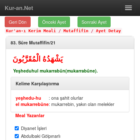
Kur-an.Net
Toggl
navig
Geri Dön
Önceki Ayet
Sonraki Ayet
Kur'an-ı Kerim Meali
/
Mutaffifîn
/
Ayet Detay
83. Sûre Mutaffifîn/21
يَشْهَدُهُ الْمُقَرَّبُونَ
Yeşheduhul mukarrabûn(mukarrabûne).
Kelime Karşılaştırma
yeşhedu-hu
: ona şahit olurlar
el mukarrebûne
: mukarrebin, yakın olan melekler
Meal Yazanlar
Diyanet İşleri
Abdulbaki Gölpınarlı