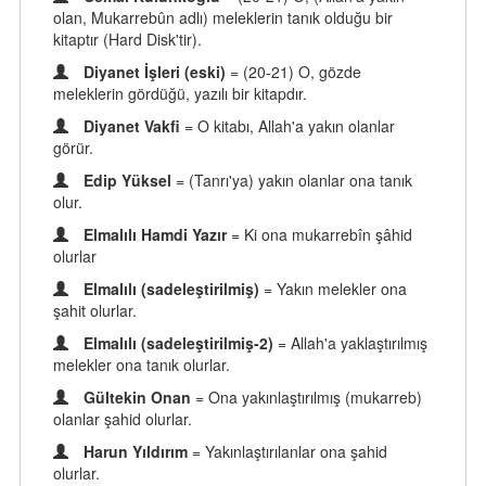
olan, Mukarrebûn adlı) meleklerin tanık olduğu bir
kitaptır (Hard Disk'tir).
Diyanet İşleri (eski)
= (20-21) O, gözde
meleklerin gördüğü, yazılı bir kitapdır.
Diyanet Vakfi
= O kitabı, Allah'a yakın olanlar
görür.
Edip Yüksel
= (Tanrı'ya) yakın olanlar ona tanık
olur.
Elmalılı Hamdi Yazır
= Ki ona mukarrebîn şâhid
olurlar
Elmalılı (sadeleştirilmiş)
= Yakın melekler ona
şahit olurlar.
Elmalılı (sadeleştirilmiş-2)
= Allah'a yaklaştırılmış
melekler ona tanık olurlar.
Gültekin Onan
= Ona yakınlaştırılmış (mukarreb)
olanlar şahid olurlar.
Harun Yıldırım
= Yakınlaştırılanlar ona şahid
olurlar.