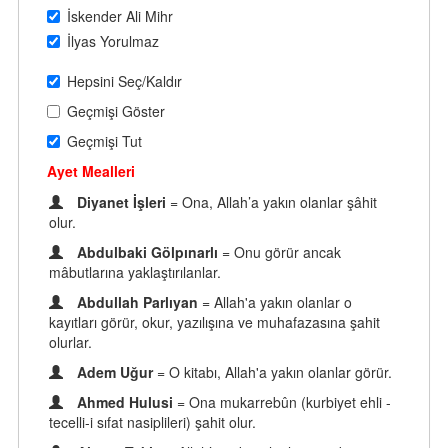
İskender Ali Mihr
İlyas Yorulmaz
Hepsini Seç/Kaldır
Geçmişi Göster
Geçmişi Tut
Ayet Mealleri
Diyanet İşleri
= Ona, Allah’a yakın olanlar şâhit
olur.
Abdulbaki Gölpınarlı
= Onu görür ancak
mâbutlarına yaklaştırılanlar.
Abdullah Parlıyan
= Allah'a yakın olanlar o
kayıtları görür, okur, yazılışına ve muhafazasına şahit
olurlar.
Adem Uğur
= O kitabı, Allah'a yakın olanlar görür.
Ahmed Hulusi
= Ona mukarrebûn (kurbiyet ehli -
tecelli-i sıfat nasiplileri) şahit olur.