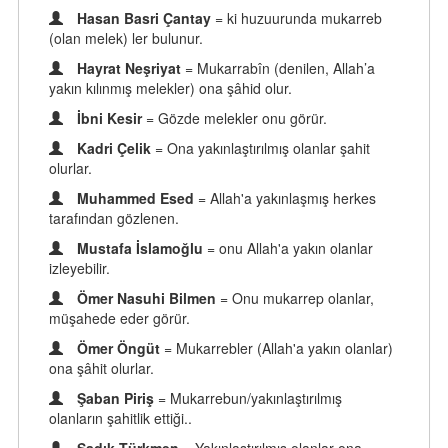
Hasan Basri Çantay
= ki huzuurunda mukarreb
(olan melek) ler bulunur.
Hayrat Neşriyat
= Mukarrabîn (denilen, Allah’a
yakın kılınmış melekler) ona şâhid olur.
İbni Kesir
= Gözde melekler onu görür.
Kadri Çelik
= Ona yakınlaştırılmış olanlar şahit
olurlar.
Muhammed Esed
= Allah'a yakınlaşmış herkes
tarafından gözlenen.
Mustafa İslamoğlu
= onu Allah'a yakın olanlar
izleyebilir.
Ömer Nasuhi Bilmen
= Onu mukarrep olanlar,
müşahede eder görür.
Ömer Öngüt
= Mukarrebler (Allah'a yakın olanlar)
ona şâhit olurlar.
Şaban Piriş
= Mukarrebun/yakınlaştırılmış
olanların şahitlik ettiği..