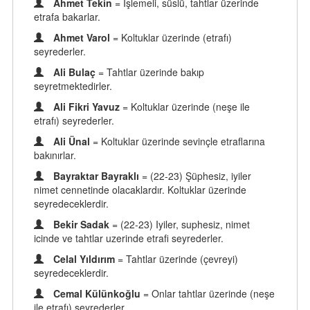
Ahmet Tekin
= İşlemeli, süslü, tahtlar üzerinde
etrafa bakarlar.
Ahmet Varol
= Koltuklar üzerinde (etrafı)
seyrederler.
Ali Bulaç
= Tahtlar üzerinde bakıp
seyretmektedirler.
Ali Fikri Yavuz
= Koltuklar üzerinde (neşe ile
etrafı) seyrederler.
Ali Ünal
= Koltuklar üzerinde sevinçle etraflarına
bakınırlar.
Bayraktar Bayraklı
= (22-23) Şüphesiz, iyiler
nimet cennetinde olacaklardır. Koltuklar üzerinde
seyredeceklerdir.
Bekir Sadak
= (22-23) Iyiler, suphesiz, nimet
icinde ve tahtlar uzerinde etrafi seyrederler.
Celal Yıldırım
= Tahtlar üzerinde (çevreyi)
seyredeceklerdir.
Cemal Külünkoğlu
= Onlar tahtlar üzerinde (neşe
ile etrafı) seyrederler.