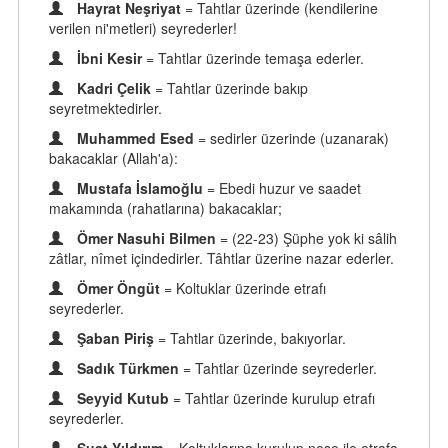
Hayrat Neşriyat
= Tahtlar üzerinde (kendilerine
verilen ni'metleri) seyrederler!
İbni Kesir
= Tahtlar üzerinde temaşa ederler.
Kadri Çelik
= Tahtlar üzerinde bakıp
seyretmektedirler.
Muhammed Esed
= sedirler üzerinde (uzanarak)
bakacaklar (Allah'a):
Mustafa İslamoğlu
= Ebedi huzur ve saadet
makamında (rahatlarına) bakacaklar;
Ömer Nasuhi Bilmen
= (22-23) Şüphe yok ki sâlih
zâtlar, nîmet içindedirler. Tâhtlar üzerine nazar ederler.
Ömer Öngüt
= Koltuklar üzerinde etrafı
seyrederler.
Şaban Piriş
= Tahtlar üzerinde, bakıyorlar.
Sadık Türkmen
= Tahtlar üzerinde seyrederler.
Seyyid Kutub
= Tahtlar üzerinde kurulup etrafı
seyrederler.