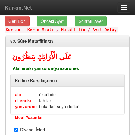
Kur-an.Net
Toggl
navig
Geri Dön
Önceki Ayet
Sonraki Ayet
Kur'an-ı Kerim Meali
/
Mutaffifîn
/
Ayet Detay
83. Sûre Mutaffifîn/23
عَلَى الْأَرَائِكِ يَنظُرُونَ
Alâl erâiki yanzurûn(yanzurûne).
Kelime Karşılaştırma
alâ
: üzerinde
el erâiki
: tahtlar
yanzurûne
: bakarlar, seyrederler
Meal Yazanlar
Diyanet İşleri