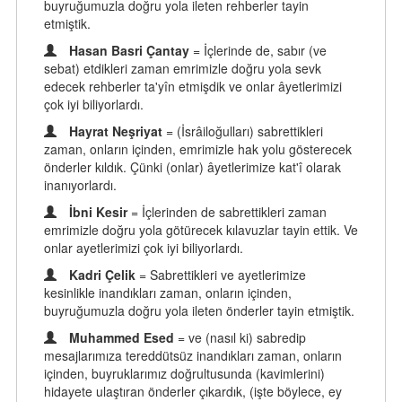
buyruğumuzla doğru yola ileten rehberler tayin
etmiştik.
Hasan Basri Çantay
= İçlerinde de, sabır (ve
sebat) etdikleri zaman emrimizle doğru yola sevk
edecek rehberler ta'yîn etmişdik ve onlar âyetlerimizi
çok iyi biliyorlardı.
Hayrat Neşriyat
= (İsrâiloğulları) sabrettikleri
zaman, onların içinden, emrimizle hak yolu gösterecek
önderler kıldık. Çünki (onlar) âyetlerimize kat'î olarak
inanıyorlardı.
İbni Kesir
= İçlerinden de sabrettikleri zaman
emrimizle doğru yola götürecek kılavuzlar tayin ettik. Ve
onlar ayetlerimizi çok iyi biliyorlardı.
Kadri Çelik
= Sabrettikleri ve ayetlerimize
kesinlikle inandıkları zaman, onların içinden,
buyruğumuzla doğru yola ileten önderler tayin etmiştik.
Muhammed Esed
= ve (nasıl ki) sabredip
mesajlarımıza tereddütsüz inandıkları zaman, onların
içinden, buyruklarımız doğrultusunda (kavimlerini)
hidayete ulaştıran önderler çıkardık, (işte böylece, ey