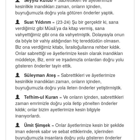
Seyyid Kutub
= Sabrettikleri ve ayetlerimize
kesinlikle inandıkları zaman, onların içinden,
buyruğumuzla doğru yola götüren önderler yaptık.
Suat Yıldırım
= (23-24) Şu bir gerçektir ki, sana
verdiğimiz gibi Mûsâ’ya da kitap vermiş, sana
vahyettiğimiz gibi ona da vahyetmiştik. Dolayısıyla onun
da böyle bir vahiy aldığından hiç tereddüdün olmasın.
Biz ona verdiğimiz kitabı, İsrailoğullarına rehber kıldık.
Onlar sabrettiği ve âyetlerimize kesin olarak inandıkları
müddetçe, Biz, emir ve irşadımızla onlardan doğru yolu
gösteren önderler tayin ettik.
Süleyman Ateş
= Sabrettikleri ve âyetlerimize
kesinlikle inandıkları zaman, onların içinden,
buyruğumuzla doğru yola ileten önderler yetiştirmiştik.
Tefhim-ul Kuran
= Ve onların içinden, sabrettikleri
zaman emrimizle doğru yola iletip yönelten önderler
kıldık; onlar bizim ayetlerimize kesin bilgiyle
inanıyorlardı.
Ümit Şimşek
= Onlar âyetlerimize kesin bir şekilde
iman ederek sabır ve sebat ettiklerinde, içlerinden
buyruğumuzla insanlara doğru yolu gösteren önderler