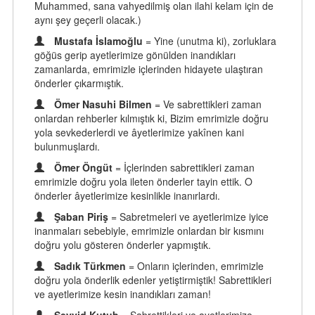
Muhammed, sana vahyedilmiş olan ilahi kelam için de
aynı şey geçerli olacak.)
Mustafa İslamoğlu
= Yine (unutma ki), zorluklara
göğüs gerip ayetlerimize gönülden inandıkları
zamanlarda, emrimizle içlerinden hidayete ulaştıran
önderler çıkarmıştık.
Ömer Nasuhi Bilmen
= Ve sabrettikleri zaman
onlardan rehberler kılmıştık ki, Bizim emrimizle doğru
yola sevkederlerdi ve âyetlerimize yakînen kani
bulunmuşlardı.
Ömer Öngüt
= İçlerinden sabrettikleri zaman
emrimizle doğru yola ileten önderler tayin ettik. O
önderler âyetlerimize kesinlikle inanırlardı.
Şaban Piriş
= Sabretmeleri ve ayetlerimize iyice
inanmaları sebebiyle, emrimizle onlardan bir kısmını
doğru yolu gösteren önderler yapmıştık.
Sadık Türkmen
= Onların içlerinden, emrimizle
doğru yola önderlik edenler yetiştirmiştik! Sabrettikleri
ve ayetlerimize kesin inandıkları zaman!