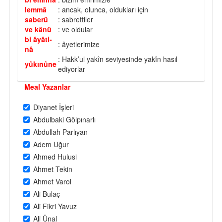
lemmâ
: ancak, olunca, oldukları için
saberû
: sabrettiler
ve kânû
: ve oldular
bi âyâti-
: âyetlerimize
nâ
: Hakk’ul yakîn seviyesinde yakîn hasıl
yûkınûne
ediyorlar
Meal Yazanlar
Diyanet İşleri
Abdulbaki Gölpınarlı
Abdullah Parlıyan
Adem Uğur
Ahmed Hulusi
Ahmet Tekin
Ahmet Varol
Ali Bulaç
Ali Fikri Yavuz
Ali Ünal