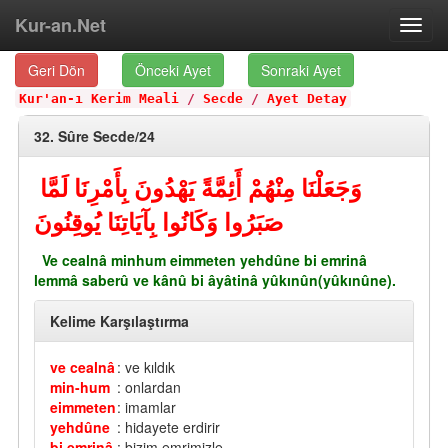
Kur-an.Net
Toggl
navig
Geri Dön
Önceki Ayet
Sonraki Ayet
Kur'an-ı Kerim Meali
/
Secde
/
Ayet Detay
32. Sûre Secde/24
وَجَعَلْنَا مِنْهُمْ أَئِمَّةً يَهْدُونَ بِأَمْرِنَا لَمَّا
صَبَرُوا وَكَانُوا بِآيَاتِنَا يُوقِنُونَ
Ve cealnâ minhum eimmeten yehdûne bi emrinâ
lemmâ saberû ve kânû bi âyâtinâ yûkınûn(yûkınûne).
Kelime Karşılaştırma
ve cealnâ
: ve kıldık
min-hum
: onlardan
eimmeten
: imamlar
yehdûne
: hidayete erdirir
bi emrinâ
: bizim emrimizle