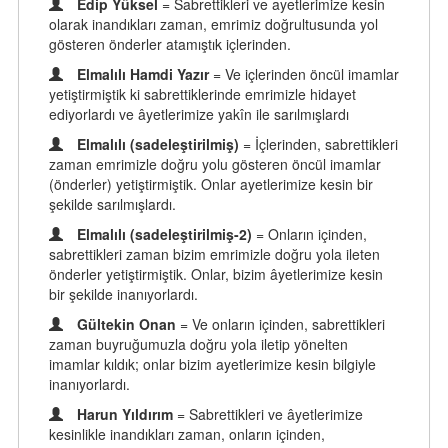
Edip Yüksel
= Sabrettikleri ve ayetlerimize kesin
olarak inandıkları zaman, emrimiz doğrultusunda yol
gösteren önderler atamıştık içlerinden.
Elmalılı Hamdi Yazır
= Ve içlerinden öncül imamlar
yetiştirmiştik ki sabrettiklerinde emrimizle hidayet
ediyorlardı ve âyetlerimize yakîn ile sarılmışlardı
Elmalılı (sadeleştirilmiş)
= İçlerinden, sabrettikleri
zaman emrimizle doğru yolu gösteren öncül imamlar
(önderler) yetiştirmiştik. Onlar ayetlerimize kesin bir
şekilde sarılmışlardı.
Elmalılı (sadeleştirilmiş-2)
= Onların içinden,
sabrettikleri zaman bizim emrimizle doğru yola ileten
önderler yetiştirmiştik. Onlar, bizim âyetlerimize kesin
bir şekilde inanıyorlardı.
Gültekin Onan
= Ve onların içinden, sabrettikleri
zaman buyruğumuzla doğru yola iletip yönelten
imamlar kıldık; onlar bizim ayetlerimize kesin bilgiyle
inanıyorlardı.
Harun Yıldırım
= Sabrettikleri ve âyetlerimize
kesinlikle inandıkları zaman, onların içinden,