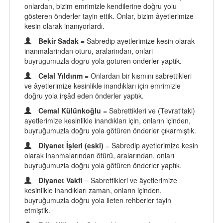
onlardan, bizim emrimizle kendilerine doğru yolu
gösteren önderler tayin ettik. Onlar, bizim âyetlerimize
kesin olarak inanıyorlardı.
Bekir Sadak
= Sabredip ayetlerimize kesin olarak
inanmalarindan oturu, aralarindan, onlari
buyrugumuzla dogru yola goturen onderler yaptik.
Celal Yıldırım
= Onlardan bir kısmını sabrettikleri
ve âyetlerimize kesinlikle inandıkları için emrimizle
doğru yola irşâd eden önderler yaptık.
Cemal Külünkoğlu
= Sabrettikleri ve (Tevrat'taki)
ayetlerimize kesinlikle inandıkları için, onların içinden,
buyruğumuzla doğru yola götüren önderler çıkarmıştık.
Diyanet İşleri (eski)
= Sabredip ayetlerimize kesin
olarak inanmalarından ötürü, aralarından, onları
buyruğumuzla doğru yola götüren önderler yaptık.
Diyanet Vakfi
= Sabrettikleri ve âyetlerimize
kesinlikle inandıkları zaman, onların içinden,
buyruğumuzla doğru yola ileten rehberler tayin
etmiştik.