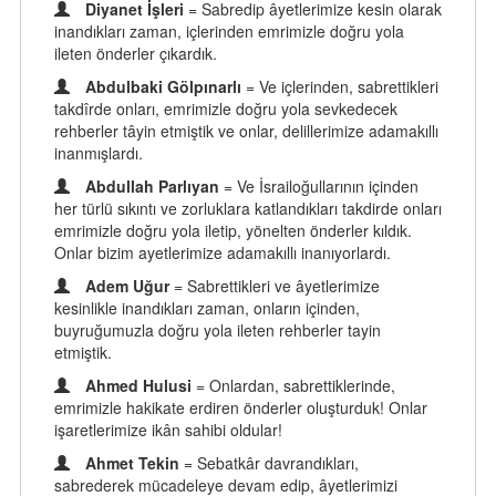
Diyanet İşleri
= Sabredip âyetlerimize kesin olarak
inandıkları zaman, içlerinden emrimizle doğru yola
ileten önderler çıkardık.
Abdulbaki Gölpınarlı
= Ve içlerinden, sabrettikleri
takdîrde onları, emrimizle doğru yola sevkedecek
rehberler tâyin etmiştik ve onlar, delillerimize adamakıllı
inanmışlardı.
Abdullah Parlıyan
= Ve İsrailoğullarının içinden
her türlü sıkıntı ve zorluklara katlandıkları takdirde onları
emrimizle doğru yola iletip, yönelten önderler kıldık.
Onlar bizim ayetlerimize adamakıllı inanıyorlardı.
Adem Uğur
= Sabrettikleri ve âyetlerimize
kesinlikle inandıkları zaman, onların içinden,
buyruğumuzla doğru yola ileten rehberler tayin
etmiştik.
Ahmed Hulusi
= Onlardan, sabrettiklerinde,
emrimizle hakikate erdiren önderler oluşturduk! Onlar
işaretlerimize ikân sahibi oldular!
Ahmet Tekin
= Sebatkâr davrandıkları,
sabrederek mücadeleye devam edip, âyetlerimizi