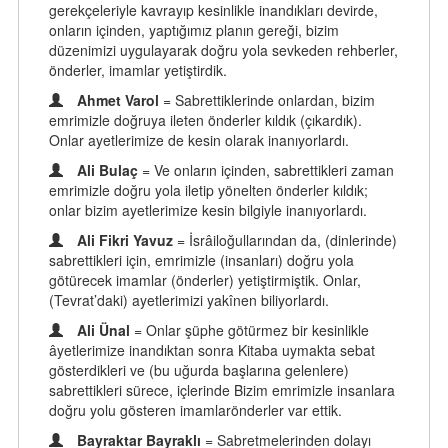
gerekçeleriyle kavrayıp kesinlikle inandıkları devirde,
onların içinden, yaptığımız planın gereği, bizim
düzenimizi uygulayarak doğru yola sevkeden rehberler,
önderler, imamlar yetiştirdik.
Ahmet Varol
= Sabrettiklerinde onlardan, bizim
emrimizle doğruya ileten önderler kıldık (çıkardık).
Onlar ayetlerimize de kesin olarak inanıyorlardı.
Ali Bulaç
= Ve onların içinden, sabrettikleri zaman
emrimizle doğru yola iletip yönelten önderler kıldık;
onlar bizim ayetlerimize kesin bilgiyle inanıyorlardı.
Ali Fikri Yavuz
= İsrâiloğullarından da, (dinlerinde)
sabrettikleri için, emrimizle (insanları) doğru yola
götürecek imamlar (önderler) yetiştirmiştik. Onlar,
(Tevrat’daki) ayetlerimizi yakînen biliyorlardı.
Ali Ünal
= Onlar şüphe götürmez bir kesinlikle
âyetlerimize inandıktan sonra Kitaba uymakta sebat
gösterdikleri ve (bu uğurda başlarına gelenlere)
sabrettikleri sürece, içlerinde Bizim emrimizle insanlara
doğru yolu gösteren imamlarönderler var ettik.
Bayraktar Bayraklı
= Sabretmelerinden dolayı