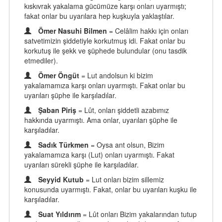
kıskıvrak yakalama gücümüze karşı onları uyarmıştı;
fakat onlar bu uyarılara hep kuşkuyla yaklaştılar.
Ömer Nasuhi Bilmen
= Celâlim hakkı için onları
satvetimizin şiddetiyle korkutmuş idi. Fakat onlar bu
korkutuş ile şekk ve şüphede bulundular (onu tasdik
etmediler).
Ömer Öngüt
= Lut andolsun ki bizim
yakalamamıza karşı onları uyarmıştı. Fakat onlar bu
uyarıları şüphe ile karşıladılar.
Şaban Piriş
= Lût, onları şiddetli azabımız
hakkında uyarmıştı. Ama onlar, uyarıları şüphe ile
karşıladılar.
Sadık Türkmen
= Oysa ant olsun, Bizim
yakalamamıza karşı (Lut) onları uyarmıştı. Fakat
uyarıları sürekli şüphe ile karşıladılar.
Seyyid Kutub
= Lut onları bizim sillemiz
konusunda uyarmıştı. Fakat, onlar bu uyarıları kuşku ile
karşıladılar.
Suat Yıldırım
= Lût onları Bizim yakalarından tutup