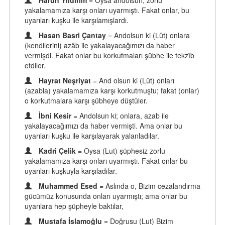
Harun Yıldırım
= Oysa andolsun, zorlu
yakalamamıza karşı onları uyarmıştı. Fakat onlar, bu
uyarıları kuşku ile karşılamışlardı.
Hasan Basri Çantay
= Andolsun ki (Lût) onlara
(kendilerini) azâb ile yakalayacağımızı da haber
vermişdi. Fakat onlar bu korkutmaları şübhe ile tekzîb
etdiler.
Hayrat Neşriyat
= And olsun ki (Lût) onları
(azabla) yakalamamıza karşı korkutmuştu; fakat (onlar)
o korkutmalara karşı şübheye düştüler.
İbni Kesir
= Andolsun ki; onlara, azab ile
yakalayacağımızı da haber vermişti. Ama onlar bu
uyarıları kuşku ile karşılayarak yalanladılar.
Kadri Çelik
= Oysa (Lut) şüphesiz zorlu
yakalamamıza karşı onları uyarmıştı. Fakat onlar bu
uyarıları kuşkuyla karşıladılar.
Muhammed Esed
= Aslında o, Bizim cezalandırma
gücümüz konusunda onları uyarmıştı; ama onlar bu
uyarılara hep şüpheyle baktılar,
Mustafa İslamoğlu
= Doğrusu (Lut) Bizim