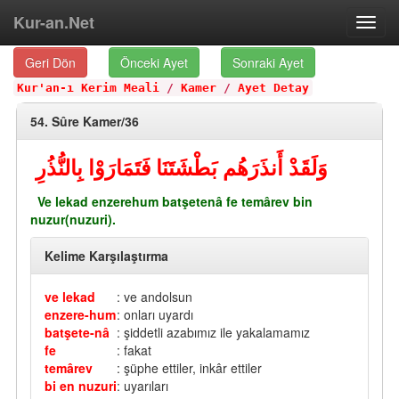
Kur-an.Net
Toggl
navig
Geri Dön
Önceki Ayet
Sonraki Ayet
Kur'an-ı Kerim Meali
/
Kamer
/
Ayet Detay
54. Sûre Kamer/36
وَلَقَدْ أَنذَرَهُم بَطْشَتَنَا فَتَمَارَوْا بِالنُّذُرِ
Ve lekad enzerehum batşetenâ fe temârev bin
nuzur(nuzuri).
Kelime Karşılaştırma
ve lekad
: ve andolsun
enzere-hum
: onları uyardı
batşete-nâ
: şiddetli azabımız ile yakalamamız
fe
: fakat
temârev
: şüphe ettiler, inkâr ettiler
bi en nuzuri
: uyarıları