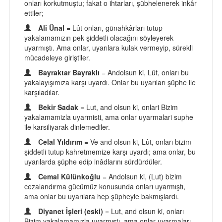
onları korkutmuştu; fakat o ihtarları, şübhelenerek inkâr
ettiler;
Ali Ünal
= Lût onları, günahkârları tutup
yakalamamızın pek şiddetli olacağını söyleyerek
uyarmıştı. Ama onlar, uyarılara kulak vermeyip, sürekli
mücadeleye giriştiler.
Bayraktar Bayraklı
= Andolsun ki, Lût, onları bu
yakalayışımıza karşı uyardı. Onlar bu uyarıları şüphe ile
karşıladılar.
Bekir Sadak
= Lut, and olsun ki, onlari Bizim
yakalamamizla uyarmisti, ama onlar uyarmalari suphe
ile karsiliyarak dinlemediler.
Celal Yıldırım
= Ve and olsun ki, Lût, onları bizim
şiddetli tutup kahretmemize karşı uyardı; ama onlar, bu
uyarılarda şüphe edip inâdlarını sürdürdüler.
Cemal Külünkoğlu
= Andolsun ki, (Lut) bizim
cezalandırma gücümüz konusunda onları uyarmıştı,
ama onlar bu uyarılara hep şüpheyle bakmışlardı.
Diyanet İşleri (eski)
= Lut, and olsun ki, onları
Bizim yakalamamızla uyarmıştı, ama onlar uyarmaları