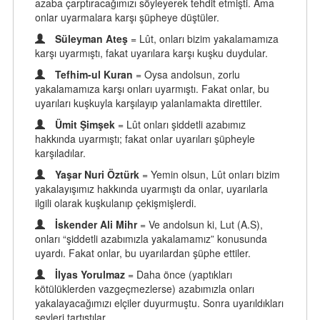
azaba çarptıracağımızı söyleyerek tehdit etmişti. Ama
onlar uyarmalara karşı şüpheye düştüler.
Süleyman Ateş
= Lût, onları bizim yakalamamıza
karşı uyarmıştı, fakat uyarılara karşı kuşku duydular.
Tefhim-ul Kuran
= Oysa andolsun, zorlu
yakalamamıza karşı onları uyarmıştı. Fakat onlar, bu
uyarıları kuşkuyla karşılayıp yalanlamakta direttiler.
Ümit Şimşek
= Lût onları şiddetli azabımız
hakkında uyarmıştı; fakat onlar uyarıları şüpheyle
karşıladılar.
Yaşar Nuri Öztürk
= Yemin olsun, Lût onları bizim
yakalayışımız hakkında uyarmıştı da onlar, uyarılarla
ilgili olarak kuşkulanıp çekişmişlerdi.
İskender Ali Mihr
= Ve andolsun ki, Lut (A.S),
onları “şiddetli azabımızla yakalamamız” konusunda
uyardı. Fakat onlar, bu uyarılardan şüphe ettiler.
İlyas Yorulmaz
= Daha önce (yaptıkları
kötülüklerden vazgeçmezlerse) azabımızla onları
yakalayacağımızı elçiler duyurmuştu. Sonra uyarıldıkları
şeyleri tartıştılar.