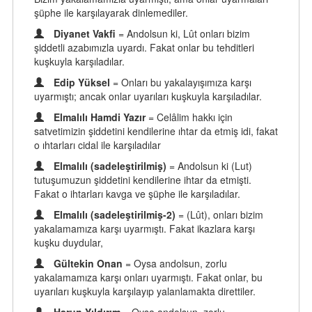
şüphe ile karşılayarak dinlemediler.
Diyanet Vakfi
= Andolsun ki, Lût onları bizim
şiddetli azabımızla uyardı. Fakat onlar bu tehditleri
kuşkuyla karşıladılar.
Edip Yüksel
= Onları bu yakalayışımıza karşı
uyarmıştı; ancak onlar uyarıları kuşkuyla karşıladılar.
Elmalılı Hamdi Yazır
= Celâlim hakkı için
satvetimizin şiddetini kendilerine ıhtar da etmiş idi, fakat
o ıhtarları cidal ile karşıladılar
Elmalılı (sadeleştirilmiş)
= Andolsun ki (Lut)
tutuşumuzun şiddetini kendilerine ihtar da etmişti.
Fakat o ihtarları kavga ve şüphe ile karşıladılar.
Elmalılı (sadeleştirilmiş-2)
= (Lût), onları bizim
yakalamamıza karşı uyarmıştı. Fakat ikazlara karşı
kuşku duydular,
Gültekin Onan
= Oysa andolsun, zorlu
yakalamamıza karşı onları uyarmıştı. Fakat onlar, bu
uyarıları kuşkuyla karşılayıp yalanlamakta direttiler.