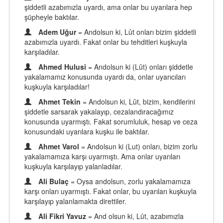
şiddetli azabımızla uyardı, ama onlar bu uyarılara hep
şüpheyle baktılar.
Adem Uğur
= Andolsun ki, Lût onları bizim şiddetli
azabımızla uyardı. Fakat onlar bu tehditleri kuşkuyla
karşıladılar.
Ahmed Hulusi
= Andolsun ki (Lût) onları şiddetle
yakalamamız konusunda uyardı da, onlar uyarıcıları
kuşkuyla karşıladılar!
Ahmet Tekin
= Andolsun ki, Lût, bizim, kendilerini
şiddetle sarsarak yakalayıp, cezalandıracağımız
konusunda uyarmıştı. Fakat sorumluluk, hesap ve ceza
konusundaki uyarılara kuşku ile baktılar.
Ahmet Varol
= Andolsun ki (Lut) onları, bizim zorlu
yakalamamıza karşı uyarmıştı. Ama onlar uyarıları
kuşkuyla karşılayıp yalanladılar.
Ali Bulaç
= Oysa andolsun, zorlu yakalamamıza
karşı onları uyarmıştı. Fakat onlar, bu uyarıları kuşkuyla
karşılayıp yalanlamakta direttiler.
Ali Fikri Yavuz
= And olsun ki, Lût, azabımızla