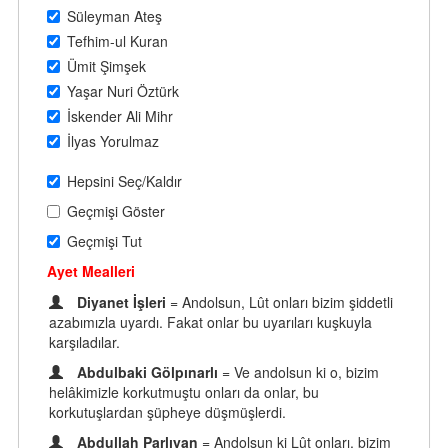
Süleyman Ateş
Tefhim-ul Kuran
Ümit Şimşek
Yaşar Nuri Öztürk
İskender Ali Mihr
İlyas Yorulmaz
Hepsini Seç/Kaldır
Geçmişi Göster
Geçmişi Tut
Ayet Mealleri
Diyanet İşleri
= Andolsun, Lût onları bizim şiddetli
azabımızla uyardı. Fakat onlar bu uyarıları kuşkuyla
karşıladılar.
Abdulbaki Gölpınarlı
= Ve andolsun ki o, bizim
helâkimizle korkutmuştu onları da onlar, bu
korkutuşlardan şüpheye düşmüşlerdi.
Abdullah Parlıyan
= Andolsun ki Lût onları, bizim