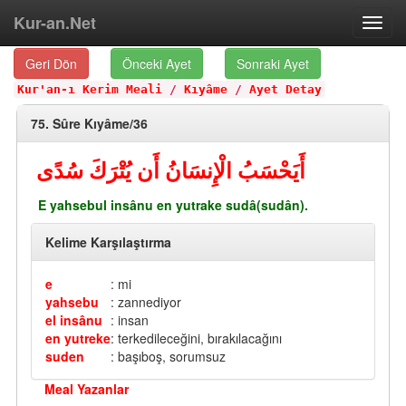
Kur-an.Net
Toggl
navig
Geri Dön
Önceki Ayet
Sonraki Ayet
Kur'an-ı Kerim Meali
/
Kıyâme
/
Ayet Detay
75. Sûre Kıyâme/36
أَيَحْسَبُ الْإِنسَانُ أَن يُتْرَكَ سُدًى
E yahsebul insânu en yutrake sudâ(sudân).
Kelime Karşılaştırma
e
: mi
yahsebu
: zannediyor
el insânu
: insan
en yutreke
: terkedileceğini, bırakılacağını
suden
: başıboş, sorumsuz
Meal Yazanlar