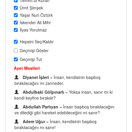
Tefhim-ul Kuran
Ümit Şimşek
Yaşar Nuri Öztürk
İskender Ali Mihr
İlyas Yorulmaz
Hepsini Seç/Kaldır
Geçmişi Göster
Geçmişi Tut
Ayet Mealleri
Diyanet İşleri
= İnsan, kendisinin başıboş
bırakılacağını mı zanneder.
Abdulbaki Gölpınarlı
= Yoksa insan, sanır mı ki
kendi keyfine bırakılır?
Abdullah Parlıyan
= İnsan başıboş bırakılacağını
ve dilediği gibi hareket edebileceğini mi sanır?
Adem Uğur
= İnsan, kendisinin başıboş
bırakılacağını mı sanır!