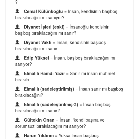
?
Cemal Külünkoğlu
= İnsan, kendisinin başıboş
bırakılacağını mı sanıyor?
Diyanet İşleri (eski)
= İnsanoğlu kendisinin
başıboş bırakılacağını mı sanır?
Diyanet Vakfi
= İnsan, kendisinin başıboş
bırakılacağını mı sanır!
Edip Yüksel
= İnsan, başıboş bırakılacağını mı
sanıyor?
Elmalılı Hamdi Yazır
= Sanır mı insan muhmel
bırakıla
Elmalılı (sadeleştirilmiş)
= İnsan sanır mı başıboş
bırakılacağını?
Elmalılı (sadeleştirilmiş-2)
= İnsan başıboş
bırakılacağını mı sanır?
Gültekin Onan
= İnsan, 'kendi başına ve
sorumsuz' bırakılacağını mı sanıyor?
Harun Yıldırım
= Yoksa insan başıboş