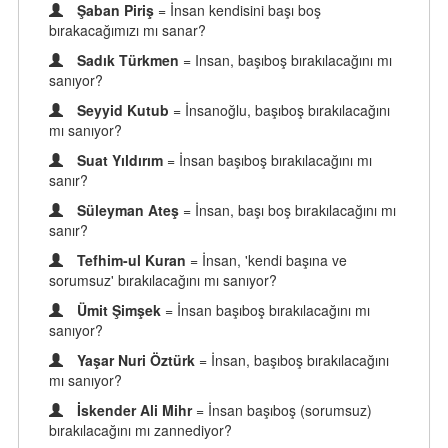
Şaban Piriş
= İnsan kendisini başı boş
bırakacağımızı mı sanar?
Sadık Türkmen
= Insan, başıboş bırakılacağını mı
sanıyor?
Seyyid Kutub
= İnsanoğlu, başıboş bırakılacağını
mı sanıyor?
Suat Yıldırım
= İnsan başıboş bırakılacağını mı
sanır?
Süleyman Ateş
= İnsan, başı boş bırakılacağını mı
sanır?
Tefhim-ul Kuran
= İnsan, 'kendi başına ve
sorumsuz' bırakılacağını mı sanıyor?
Ümit Şimşek
= İnsan başıboş bırakılacağını mı
sanıyor?
Yaşar Nuri Öztürk
= İnsan, başıboş bırakılacağını
mı sanıyor?
İskender Ali Mihr
= İnsan başıboş (sorumsuz)
bırakılacağını mı zannediyor?