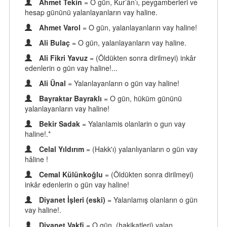
Ahmet Tekin
= O gün, Kur’ân’ı, peygamberleri ve
hesap gününü yalanlayanların vay haline.
Ahmet Varol
= O gün, yalanlayanların vay haline!
Ali Bulaç
= O gün, yalanlayanların vay haline.
Ali Fikri Yavuz
= (Öldükten sonra dirilmeyi) inkâr
edenlerin o gün vay haline!...
Ali Ünal
= Yalanlayanların o gün vay haline!
Bayraktar Bayraklı
= O gün, hüküm gününü
yalanlayanların vay haline!
Bekir Sadak
= Yalanlamis olanlarin o gun vay
haline!.*
Celal Yıldırım
= (Hakk'ı) yalanlıyanların o gün vay
hâline !
Cemal Külünkoğlu
= (Öldükten sonra dirilmeyi)
inkâr edenlerin o gün vay haline!
Diyanet İşleri (eski)
= Yalanlamış olanların o gün
vay haline!.
Diyanet Vakfi
= O gün, (hakikatleri) yalan