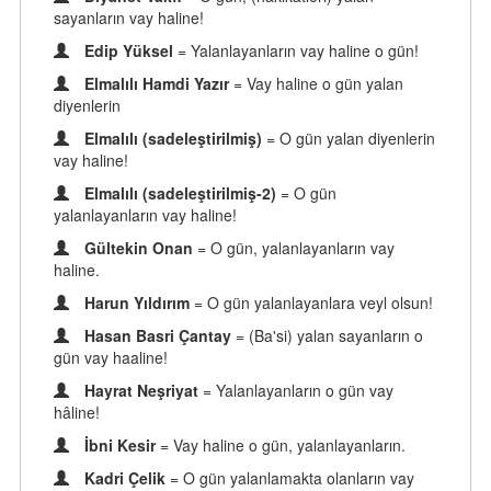
sayanların vay haline!
Edip Yüksel
= Yalanlayanların vay haline o gün!
Elmalılı Hamdi Yazır
= Vay haline o gün yalan
diyenlerin
Elmalılı (sadeleştirilmiş)
= O gün yalan diyenlerin
vay haline!
Elmalılı (sadeleştirilmiş-2)
= O gün
yalanlayanların vay haline!
Gültekin Onan
= O gün, yalanlayanların vay
haline.
Harun Yıldırım
= O gün yalanlayanlara veyl olsun!
Hasan Basri Çantay
= (Ba'si) yalan sayanların o
gün vay haaline!
Hayrat Neşriyat
= Yalanlayanların o gün vay
hâline!
İbni Kesir
= Vay haline o gün, yalanlayanların.
Kadri Çelik
= O gün yalanlamakta olanların vay