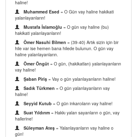
haline!
Muhammed Esed
= O Gün vay haline hakikati
yalanlayanların!
Mustafa İslamoğlu
= O gün vay haline (bu)
hakikati yalanlayanların!
Ömer Nasuhi Bilmen
= (39-40) Artık sizin için bir
hile var ise hemen bana hilede bulunun. O gün vay
haline yalanlayanların.
Ömer Öngüt
= O gün, (hakikatları) yalanlayanların
vay haline!
Şaban Piriş
= Vay o gün yalanlayanların haline!
Sadık Türkmen
= O gün yalanlayanların vay
haline!
Seyyid Kutub
= O gün inkarcıların vay haline!
Suat Yıldırım
= Hakkı yalan sayanların o gün, vay
hallerine!
Süleyman Ateş
= Yalanlayanların vay haline o
gün!