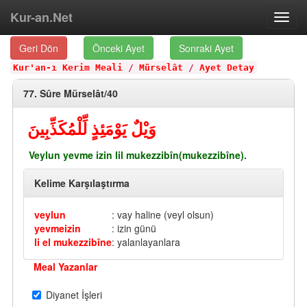
Kur-an.Net
Toggl
navig
Geri Dön
Önceki Ayet
Sonraki Ayet
Kur'an-ı Kerim Meali
/
Mürselât
/
Ayet Detay
77. Sûre Mürselât/40
وَيْلٌ يَوْمَئِذٍ لِّلْمُكَذِّبِينَ
Veylun yevme izin lil mukezzibîn(mukezzibîne).
Kelime Karşılaştırma
veylun
: vay haline (veyl olsun)
yevmeizin
: izin günü
li el mukezzibîne
: yalanlayanlara
Meal Yazanlar
Diyanet İşleri