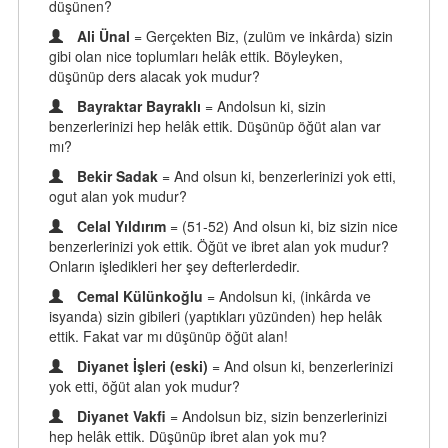
düşünen?
Ali Ünal
= Gerçekten Biz, (zulüm ve inkârda) sizin
gibi olan nice toplumları helâk ettik. Böyleyken,
düşünüp ders alacak yok mudur?
Bayraktar Bayraklı
= Andolsun ki, sizin
benzerlerinizi hep helâk ettik. Düşünüp öğüt alan var
mı?
Bekir Sadak
= And olsun ki, benzerlerinizi yok etti,
ogut alan yok mudur?
Celal Yıldırım
= (51-52) And olsun ki, biz sizin nice
benzerlerinizi yok ettik. Öğüt ve ibret alan yok mudur?
Onların işledikleri her şey defterlerdedir.
Cemal Külünkoğlu
= Andolsun ki, (inkârda ve
isyanda) sizin gibileri (yaptıkları yüzünden) hep helâk
ettik. Fakat var mı düşünüp öğüt alan!
Diyanet İşleri (eski)
= And olsun ki, benzerlerinizi
yok etti, öğüt alan yok mudur?
Diyanet Vakfi
= Andolsun biz, sizin benzerlerinizi
hep helâk ettik. Düşünüp ibret alan yok mu?