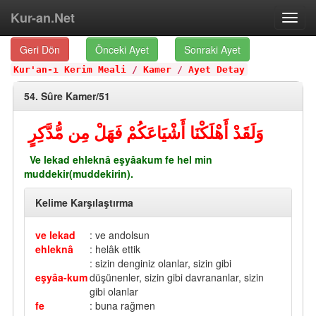
Kur-an.Net
Toggl
navig
Geri Dön
Önceki Ayet
Sonraki Ayet
Kur'an-ı Kerim Meali
/
Kamer
/
Ayet Detay
54. Sûre Kamer/51
وَلَقَدْ أَهْلَكْنَا أَشْيَاعَكُمْ فَهَلْ مِن مُّدَّكِرٍ
Ve lekad ehleknâ eşyâakum fe hel min
muddekir(muddekirin).
Kelime Karşılaştırma
ve lekad
: ve andolsun
ehleknâ
: helâk ettik
: sizin denginiz olanlar, sizin gibi
eşyâa-kum
düşünenler, sizin gibi davrananlar, sizin
gibi olanlar
fe
: buna rağmen