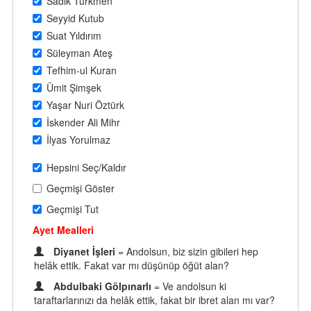
Sadık Türkmen
Seyyid Kutub
Suat Yıldırım
Süleyman Ateş
Tefhim-ul Kuran
Ümit Şimşek
Yaşar Nuri Öztürk
İskender Ali Mihr
İlyas Yorulmaz
Hepsini Seç/Kaldır
Geçmişi Göster
Geçmişi Tut
Ayet Mealleri
Diyanet İşleri
= Andolsun, biz sizin gibileri hep
helâk ettik. Fakat var mı düşünüp öğüt alan?
Abdulbaki Gölpınarlı
= Ve andolsun ki
taraftarlarınızı da helâk ettik, fakat bir ibret alan mı var?