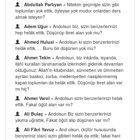
Abdullah Parlıyan
= Nitekim geçmişte sizin gibi
toplumları yok ettik, öyleyse yok mudur onlardan ders
almak isteyen?
Adem Uğur
= Andolsun biz, sizin benzerlerinizi
hep helâk ettik. Düşünüp ibret alan yok mu?
Ahmed Hulusi
= Andolsun ki sizin benzerlerinizi
helâk ettik. . . Bunu bir düşünen yok mu?
Ahmet Tekin
= Andolsun, biz inkârda, isyanda,
ilâhî kuralları tanımamada izlerinden giderek devamları
olduğunuz; Allah’ın kitabından, sünnetten ve ümmetten
ayrılan baskıcı, zorba, medeniyetten nasiplenmemiş
kapalı toplumları da helâk ettik. Düşünüp ibret alan var
mı hiç?
Ahmet Varol
= Andolsun sizin benzerlerinizi helak
ettik. Fakat öğüt alan var mı?
Ali Bulaç
= Andolsun Biz sizin benzerlerinizi
yıkıma uğrattık. Fakat öğüt alıp düşünen var mı?
Ali Fikri Yavuz
= And olsun, (küfür hususunda
benzeriniz olan) sizin gibileri helâk da ettik; fakat hani