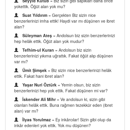
Seyyid Kutub
= Biz sizin gibi sapıkları daha önce
yokettik. Öğüt alan yok mu?
Suat Yıldırım
= Gerçekten Biz sizin nice
benzerlerinizi imha ettik! Haydi var mı düşünen ve ibret
alan?
Süleyman Ateş
= Andolsun biz sizin benzerlerinizi
hep helâk ettik. Öğüt alan yok mudur?
Tefhim-ul Kuran
= Andolsun biz sizin
benzerlerinizi yıkıma uğrattık. Fakat öğüt alıp düşünen
var mı?
Ümit Şimşek
= Biz sizin nice benzerlerinizi helâk
ettik. Fakat hani ibret alan?
Yaşar Nuri Öztürk
= Yemin olsun, biz sizin
benzerlerinizi hep yok ettik. Fakat düşünen mi var?
İskender Ali Mihr
= Ve andolsun ki, sizin gibi
olanları helâk ettik. Buna rağmen tezekkür eden (ibret
alan) var mı?
İlyas Yorulmaz
= Ey inkârcılar! Sizin gibi olup da
inkâr edenleri yok ettik. Yok mu düşünen?