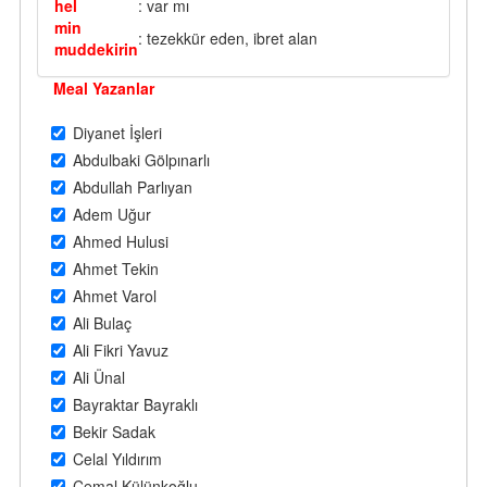
hel
: var mı
min
: tezekkür eden, ibret alan
muddekirin
Meal Yazanlar
Diyanet İşleri
Abdulbaki Gölpınarlı
Abdullah Parlıyan
Adem Uğur
Ahmed Hulusi
Ahmet Tekin
Ahmet Varol
Ali Bulaç
Ali Fikri Yavuz
Ali Ünal
Bayraktar Bayraklı
Bekir Sadak
Celal Yıldırım
Cemal Külünkoğlu