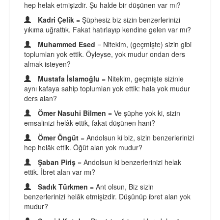
hep helak etmişizdir. Şu halde bir düşünen var mı?
Kadri Çelik
= Şüphesiz biz sizin benzerlerinizi
yıkıma uğrattık. Fakat hatırlayıp kendine gelen var mı?
Muhammed Esed
= Nitekim, (geçmişte) sizin gibi
toplumları yok ettik. Öyleyse, yok mudur ondan ders
almak isteyen?
Mustafa İslamoğlu
= Nitekim, geçmişte sizinle
aynı kafaya sahip toplumları yok ettik: hala yok mudur
ders alan?
Ömer Nasuhi Bilmen
= Ve şüphe yok ki, sizin
emsalinizi helâk ettik, fakat düşünen hani?
Ömer Öngüt
= Andolsun ki biz, sizin benzerlerinizi
hep helâk ettik. Öğüt alan yok mudur?
Şaban Piriş
= Andolsun ki benzerlerinizi helak
ettik. İbret alan var mı?
Sadık Türkmen
= Ant olsun, Biz sizin
benzerlerinizi helâk etmişizdir. Düşünüp ibret alan yok
mudur?