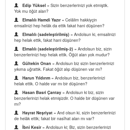
Edip Yüksel
= Sizin benzerlerinizi yok etmiştik.
Yok mu öğüt alan?
Elmalılı Hamdi Yazır
= Celâlim hakkiyçin
emsalinizi hep helâk da ettik fakat hani düşünen?
Elmalılı (sadeleştirilmiş)
= Andolsun ki, emsalinizi
hep helak ettik, fakat hani düşünen?
Elmalılı (sadeleştirilmiş-2)
= Andolsun biz, sizin
benzerlerinizi hep helak ettik. Öğüt alan yok mudur?
Gültekin Onan
= Andolsun biz sizin benzerlerinizi
yıkıma uğrattık. Fakat öğüt alıp düşünen var mı?
Harun Yıldırım
= Andolsun biz, benzerlerinizi
helak ettik. O halde var mı bir düşünen?
Hasan Basri Çantay
= Andolsun ki biz, sizin
benzerlerinizi helak etmişizdir. O halde bir düşünen var
mı?
Hayrat Neşriyat
= And olsun ki, sizin benzerlerinizi
de helâk ettik; fakat bir nasîhat alan mı var?
İbni Kesir
= Andolsun ki; Biz, sizin benzerlerinizi