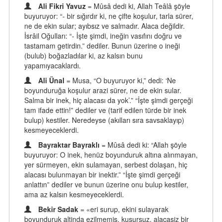
Ali Fikri Yavuz
= Mûsâ dedi ki, Allah Teâlâ şöyle
buyuruyor: “- bir sığırdır ki, ne çifte koşulur, tarla sürer,
ne de ekin sular; ayıbsız ve salmadır. Alaca değildir.
İsrâil Oğulları: “- İşte şimdi, ineğin vasıfını doğru ve
tastamam getirdin.” dediler. Bunun üzerine o ineği
(bulub) boğazladılar ki, az kalsın bunu
yapamıyacaklardı.
Ali Ünal
= Musa, “O buyuruyor ki,” dedi: ‘Ne
boyunduruğa koşulur arazi sürer, ne de ekin sular.
Salma bir inek, hiç alacası da yok’.” “İşte şimdi gerçeği
tam ifade ettin!” dediler ve (tarif edilen türde bir inek
bulup) kestiler. Neredeyse (akılları sıra savsaklayıp)
kesmeyeceklerdi.
Bayraktar Bayraklı
= Mûsâ dedi ki: “Allah şöyle
buyuruyor: O inek, henüz boyunduruk altına alınmayan,
yer sürmeyen, ekin sulamayan, serbest dolaşan, hiç
alacası bulunmayan bir inektir.” “İşte şimdi gerçeği
anlattın” dediler ve bunun üzerine onu bulup kestiler,
ama az kalsın kesmeyeceklerdi.
Bekir Sadak
= «eri surup, ekini sulayarak
boyunduruk altinda ezilmemis, kusursuz, alacasiz bir