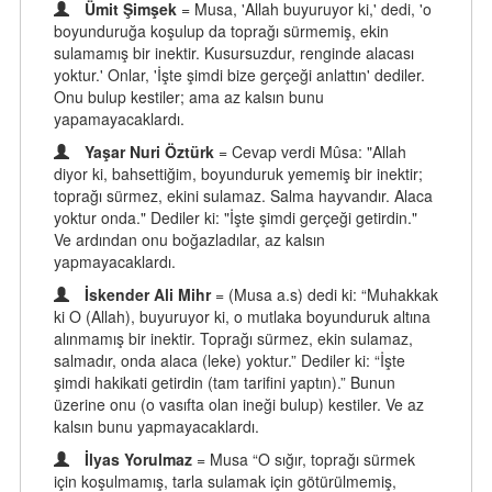
Ümit Şimşek
= Musa, 'Allah buyuruyor ki,' dedi, 'o
boyunduruğa koşulup da toprağı sürmemiş, ekin
sulamamış bir inektir. Kusursuzdur, renginde alacası
yoktur.' Onlar, 'İşte şimdi bize gerçeği anlattın' dediler.
Onu bulup kestiler; ama az kalsın bunu
yapamayacaklardı.
Yaşar Nuri Öztürk
= Cevap verdi Mûsa: "Allah
diyor ki, bahsettiğim, boyunduruk yememiş bir inektir;
toprağı sürmez, ekini sulamaz. Salma hayvandır. Alaca
yoktur onda." Dediler ki: "İşte şimdi gerçeği getirdin."
Ve ardından onu boğazladılar, az kalsın
yapmayacaklardı.
İskender Ali Mihr
= (Musa a.s) dedi ki: “Muhakkak
ki O (Allah), buyuruyor ki, o mutlaka boyunduruk altına
alınmamış bir inektir. Toprağı sürmez, ekin sulamaz,
salmadır, onda alaca (leke) yoktur.” Dediler ki: “İşte
şimdi hakikati getirdin (tam tarifini yaptın).” Bunun
üzerine onu (o vasıfta olan ineği bulup) kestiler. Ve az
kalsın bunu yapmayacaklardı.
İlyas Yorulmaz
= Musa “O sığır, toprağı sürmek
için koşulmamış, tarla sulamak için götürülmemiş,