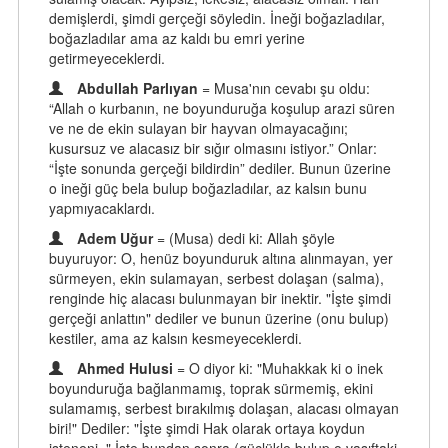
demişlerdi, şimdi gerçeği söyledin. İneği boğazladılar,
boğazladılar ama az kaldı bu emri yerine
getirmeyeceklerdi.
Abdullah Parlıyan
= Musa'nın cevabı şu oldu:
“Allah o kurbanın, ne boyunduruğa koşulup arazi süren
ve ne de ekin sulayan bir hayvan olmayacağını;
kusursuz ve alacasız bir sığır olmasını istiyor.” Onlar:
“İşte sonunda gerçeği bildirdin” dediler. Bunun üzerine
o ineği güç bela bulup boğazladılar, az kalsın bunu
yapmıyacaklardı.
Adem Uğur
= (Musa) dedi ki: Allah şöyle
buyuruyor: O, henüz boyunduruk altına alınmayan, yer
sürmeyen, ekin sulamayan, serbest dolaşan (salma),
renginde hiç alacası bulunmayan bir inektir. "İşte şimdi
gerçeği anlattın" dediler ve bunun üzerine (onu bulup)
kestiler, ama az kalsın kesmeyeceklerdi.
Ahmed Hulusi
= O diyor ki: "Muhakkak ki o inek
boyunduruğa bağlanmamış, toprak sürmemiş, ekini
sulamamış, serbest bırakılmış dolaşan, alacası olmayan
biri!" Dediler: "İşte şimdi Hak olarak ortaya koydun