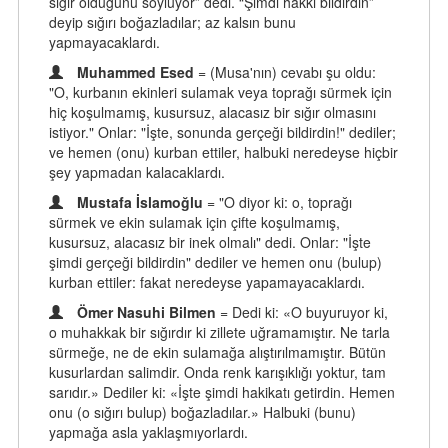
sığır olduğunu söylüyor” dedi. “Şimdi hakkı bildirdin”
deyip sığırı boğazladılar; az kalsın bunu
yapmayacaklardı.
Muhammed Esed
= (Musa'nın) cevabı şu oldu:
"O, kurbanın ekinleri sulamak veya toprağı sürmek için
hiç koşulmamış, kusursuz, alacasız bir sığır olmasını
istiyor." Onlar: "İşte, sonunda gerçeği bildirdin!" dediler;
ve hemen (onu) kurban ettiler, halbuki neredeyse hiçbir
şey yapmadan kalacaklardı.
Mustafa İslamoğlu
= "O diyor ki: o, toprağı
sürmek ve ekin sulamak için çifte koşulmamış,
kusursuz, alacasız bir inek olmalı" dedi. Onlar: "İşte
şimdi gerçeği bildirdin" dediler ve hemen onu (bulup)
kurban ettiler: fakat neredeyse yapamayacaklardı.
Ömer Nasuhi Bilmen
= Dedi ki: «O buyuruyor ki,
o muhakkak bir sığırdır ki zillete uğramamıştır. Ne tarla
sürmeğe, ne de ekin sulamağa alıştırılmamıştır. Bütün
kusurlardan salimdir. Onda renk karışıklığı yoktur, tam
sarıdır.» Dediler ki: «İşte şimdi hakikatı getirdin. Hemen
onu (o sığırı bulup) boğazladılar.» Halbuki (bunu)
yapmağa asla yaklaşmıyorlardı.