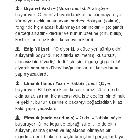
Diyanet Vakfi
= (Musa) dedi ki: Allah şöyle
buyuruyor: O, henüz boyunduruk altına alınmayan, yer
sürmeyen, ekin sulamayan, serbest dolaşan (salma),
renginde hiç alacası bulunmayan bir inektir. «İşte şimdi
gerçeği anlattın» dediler ve bunun üzerine (onu bulup)
kestiler, ama az kalsın kesmeyeceklerdi.
Edip Yüksel
= 'O diyor ki, o düve yeri sürüp ekini
sulayarak boyunduruk altında ezilmemiş, kusursuz,
alacasız bir düvedir,' dedi. 'İşte şimdi gerçeği getirdin!,'
diyerek sonunda düveyi boğazladılar; az kalsın bunu
yapmıyacaklardı.
Elmalılı Hamdi Yazır
= Rabbim, dedi: Şöyle
buyuruyor: Bir bakare ki ne koşulur arazi sürer ne de
ekin sular, salma, hiç alacası yok, işte dediler, şimdi hak
ile geldin, bunun üzerine o bakareyı boğazladılar, ki az
kaldı yapmıyacaklardı
Elmalılı (sadeleştirilmiş)
= O da: «Rabbim şöyle
buyuruyor: O, ne koşulup toprağı süren, ne de ekin
sulayan, salma gezen ve hiç alacası olmayan bir
sığırdır.» dedi. Onlar da: «İşte tam şimdi gerçeği ortaya