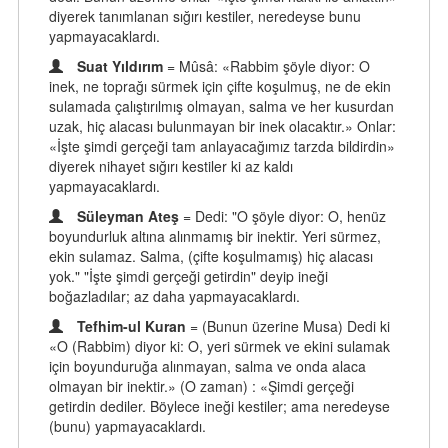
diyerek tanımlanan sığırı kestiler, neredeyse bunu
yapmayacaklardı.
Suat Yıldırım
= Mûsâ: «Rabbim şöyle diyor: O
inek, ne toprağı sürmek için çifte koşulmuş, ne de ekin
sulamada çalıştırılmış olmayan, salma ve her kusurdan
uzak, hiç alacası bulunmayan bir inek olacaktır.» Onlar:
«İşte şimdi gerçeği tam anlayacağımız tarzda bildirdin»
diyerek nihayet sığırı kestiler ki az kaldı
yapmayacaklardı.
Süleyman Ateş
= Dedi: "O şöyle diyor: O, henüz
boyundurluk altına alınmamış bir inektir. Yeri sürmez,
ekin sulamaz. Salma, (çifte koşulmamış) hiç alacası
yok." "İşte şimdi gerçeği getirdin" deyip ineği
boğazladılar; az daha yapmayacaklardı.
Tefhim-ul Kuran
= (Bunun üzerine Musa) Dedi ki
«O (Rabbim) diyor ki: O, yeri sürmek ve ekini sulamak
için boyunduruğa alınmayan, salma ve onda alaca
olmayan bir inektir.» (O zaman) : «Şimdi gerçeği
getirdin dediler. Böylece ineği kestiler; ama neredeyse
(bunu) yapmayacaklardı.