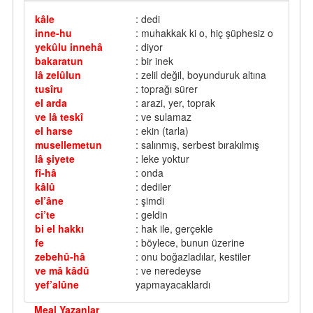
kâle
: dedi
inne-hu
: muhakkak ki o, hiç şüphesiz o
yekûlu innehâ
: diyor
bakaratun
: bir inek
lâ zelûlun
: zelil değil, boyunduruk altına
tusîru
: toprağı sürer
el arda
: arazi, yer, toprak
ve lâ teskî
: ve sulamaz
el harse
: ekin (tarla)
musellemetun
: salınmış, serbest bırakılmış
lâ şiyete
: leke yoktur
fî-hâ
: onda
kâlû
: dediler
el’âne
: şimdi
ci’te
: geldin
bi el hakkı
: hak ile, gerçekle
fe
: böylece, bunun üzerine
zebehû-hâ
: onu boğazladılar, kestiler
ve mâ kâdû
: ve neredeyse
yef’alûne
yapmayacaklardı
Meal Yazanlar