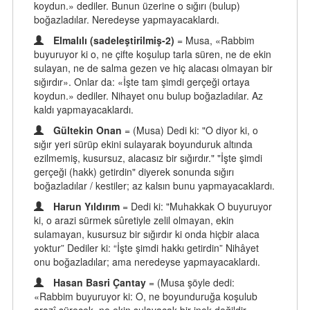
koydun.» dediler. Bunun üzerine o sığırı (bulup)
boğazladılar. Neredeyse yapmayacaklardı.
Elmalılı (sadeleştirilmiş-2)
= Musa, «Rabbim
buyuruyor ki o, ne çifte koşulup tarla süren, ne de ekin
sulayan, ne de salma gezen ve hiç alacası olmayan bir
sığırdır». Onlar da: «İşte tam şimdi gerçeği ortaya
koydun.» dediler. Nihayet onu bulup boğazladılar. Az
kaldı yapmayacaklardı.
Gültekin Onan
= (Musa) Dedi ki: "O diyor ki, o
sığır yeri sürüp ekini sulayarak boyunduruk altında
ezilmemiş, kusursuz, alacasız bir sığırdır." "İşte şimdi
gerçeği (hakk) getirdin" diyerek sonunda sığırı
boğazladılar / kestiler; az kalsın bunu yapmayacaklardı.
Harun Yıldırım
= Dedi ki: "Muhakkak O buyuruyor
ki, o arazi sürmek sûretiyle zelil olmayan, ekin
sulamayan, kusursuz bir sığırdır ki onda hiçbir alaca
yoktur” Dediler ki: “İşte şimdi hakkı getirdin” Nihâyet
onu boğazladılar; ama neredeyse yapmayacaklardı.
Hasan Basri Çantay
= (Musa şöyle dedi:
«Rabbim buyuruyor ki: O, ne boyunduruğa koşulub