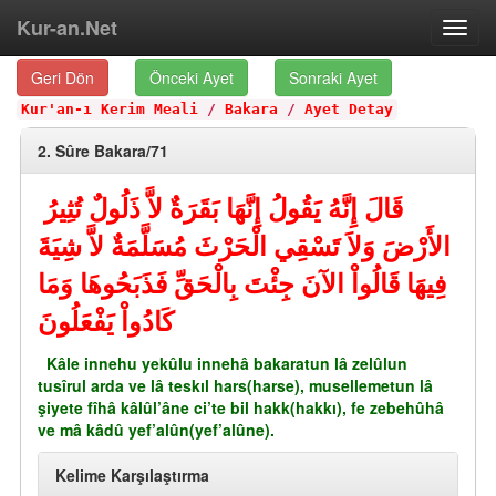
Kur-an.Net
Toggl
navig
Geri Dön
Önceki Ayet
Sonraki Ayet
Kur'an-ı Kerim Meali
/
Bakara
/
Ayet Detay
2. Sûre Bakara/71
قَالَ إِنَّهُ يَقُولُ إِنَّهَا بَقَرَةٌ لاَّ ذَلُولٌ تُثِيرُ
الأَرْضَ وَلاَ تَسْقِي الْحَرْثَ مُسَلَّمَةٌ لاَّ شِيَةَ
فِيهَا قَالُواْ الآنَ جِئْتَ بِالْحَقِّ فَذَبَحُوهَا وَمَا
كَادُواْ يَفْعَلُونَ
Kâle innehu yekûlu innehâ bakaratun lâ zelûlun
tusîrul arda ve lâ teskıl hars(harse), musellemetun lâ
şiyete fîhâ kâlûl’âne ci’te bil hakk(hakkı), fe zebehûhâ
ve mâ kâdû yef’alûn(yef’alûne).
Kelime Karşılaştırma