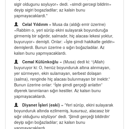
sigir oldugunu soyluyor» dedi. «simdi gercegi bildirin»
deyip sigiri bogazladilar; az kalsin bunu
yapmayacaklardi.*
Celal Yıldırım
= Musa da (aldığı emir üzerine)
«Rabbim o, yeri sürüp ekini sulayarak boyunduruğa
girmemiş bir sığırdır, salmadır, hiç alacası lekesi yoktur,
buyuruyor» demişti. Onlar: «İşte şimdi hakikatle geldin»
demişlerdi. Bunun üzerine o sığırı boğazladılar. Az
kalsın bunu yapmıyacaklardı.
Cemal Külünkoğlu
= (Musa) dedi ki: “(Allah)
buyuruyor ki: O, henüz boyunduruk altına alınmayan,
yer sürmeyen, ekin sulamayan, serbest dolaşan
(salma), renginde hiç alacası bulunmayan bir inektir.”
Bunun üzerine onlar: “İşte şimdi gerçeği anlattın”
diyerek tanımlanan sığırı kestiler. Az kalsın bunu
yapmayacaklardı.
Diyanet İşleri (eski)
= 'Yeri sürüp, ekini sulayarak
boyunduruk altında ezilmemiş, kusursuz, alacasız bir
sığır olduğunu söylüyor' dedi. 'Şimdi gerçeği bildirdin'
deyip sığırı boğazladılar; az kalsın bunu
yapmayacaklardı.