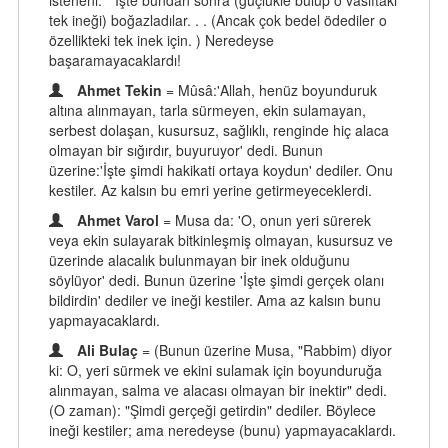
isteneni. " İşte bundan sonra (güçlükle bulup o vasıftaki
tek ineği) boğazladılar. . . (Ancak çok bedel ödediler o
özellikteki tek inek için. ) Neredeyse
başaramayacaklardı!
Ahmet Tekin
= Mûsâ:'Allah, henüz boyunduruk
altına alınmayan, tarla sürmeyen, ekin sulamayan,
serbest dolaşan, kusursuz, sağlıklı, renginde hiç alaca
olmayan bir sığırdır, buyuruyor' dedi. Bunun
üzerine:'İşte şimdi hakikati ortaya koydun' dediler. Onu
kestiler. Az kalsın bu emri yerine getirmeyeceklerdi.
Ahmet Varol
= Musa da: 'O, onun yeri sürerek
veya ekin sulayarak bitkinleşmiş olmayan, kusursuz ve
üzerinde alacalık bulunmayan bir inek olduğunu
söylüyor' dedi. Bunun üzerine 'İşte şimdi gerçek olanı
bildirdin' dediler ve ineği kestiler. Ama az kalsın bunu
yapmayacaklardı.
Ali Bulaç
= (Bunun üzerine Musa, "Rabbim) diyor
ki: O, yeri sürmek ve ekini sulamak için boyunduruğa
alınmayan, salma ve alacası olmayan bir inektir" dedi.
(O zaman): "Şimdi gerçeği getirdin" dediler. Böylece
ineği kestiler; ama neredeyse (bunu) yapmayacaklardı.