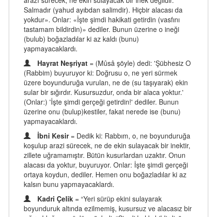
arazî sürecek, ne ekin sulayacak bir inek değildir.
Salmadır (yahud ayıbdan salimdir). Hiçbir alacası da
yokdur». Onlar: «İşte şimdi hakikati getirdin (vasfını
tastamam bildirdin)» dediler. Bunun üzerine o ineği
(bulub) boğazladılar ki az kaldı (bunu)
yapmayacaklardı.
Hayrat Neşriyat
= (Mûsâ şöyle) dedi: 'Şübhesiz O
(Rabbim) buyuruyor ki: Doğrusu o, ne yeri sürmek
üzere boyunduruğa vurulan, ne de (su taşıyarak) ekin
sular bir sığırdır. Kusursuzdur, onda bir alaca yoktur.'
(Onlar:) 'İşte şimdi gerçeği getirdin!' dediler. Bunun
üzerine onu (bulup)kestiler, fakat nerede ise (bunu)
yapmayacaklardı.
İbni Kesir
= Dedik ki: Rabbım, o, ne boyunduruğa
koşulup arazi sürecek, ne de ekin sulayacak bir inektir,
zillete uğramamıştır. Bütün kusurlardan uzaktır. Onun
alacası da yoktur, buyuruyor. Onlar: İşte şimdi gerçeği
ortaya koydun, dediler. Hemen onu boğazladılar ki az
kalsın bunu yapmayacaklardı.
Kadri Çelik
= “Yeri sürüp ekini sulayarak
boyunduruk altında ezilmemiş, kusursuz ve alacasız bir