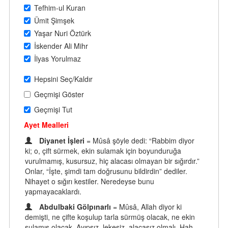
Tefhim-ul Kuran
Ümit Şimşek
Yaşar Nuri Öztürk
İskender Ali Mihr
İlyas Yorulmaz
Hepsini Seç/Kaldır
Geçmişi Göster
Geçmişi Tut
Ayet Mealleri
Diyanet İşleri
= Mûsâ şöyle dedi: “Rabbim diyor
ki; o, çift sürmek, ekin sulamak için boyunduruğa
vurulmamış, kusursuz, hiç alacası olmayan bir sığırdır.”
Onlar, “İşte, şimdi tam doğrusunu bildirdin” dediler.
Nihayet o sığırı kestiler. Neredeyse bunu
yapmayacaklardı.
Abdulbaki Gölpınarlı
= Mûsâ, Allah diyor ki
demişti, ne çifte koşulup tarla sürmüş olacak, ne ekin
sulamış olacak. Ayıpsız, lekesiz, alacasız olmalı. Hah