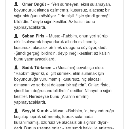
Ömer Öngüt
= “Yeri sürmeyen, ekini sulamayan,
boyunduruk altında ezilmemiş, kusursuz, alacasız bir
sığır olduğunu söylüyor. ” demişti. “İşte şimdi gerçeği
bildirdin. ” deyip sığırı kestiler. Az kalsın bunu
yapmayacaklardı.
Şaban Piriş
= Musa: -Rabbim, onun yeri sürüp
ekini sulayarak boyunduruk altında ezilmemiş,
kusursuz, alacasız bir inek olduğunu söylüyor, dedi.
-Şimdi gerçeği bildirdin, deyip ineği kestiler; az kalsın
bunu yapmayacaklardı.
Sadık Türkmen
= (Musa’nın) cevabı şu oldu:
“Rabbim diyor ki, o; çift sürmek, ekin sulamak için
boyunduruğa vurulmamış, kusursuz, hiç alacası
olmayan ve serbest dolaşan bir sığırdır”. Onlar; “İşte,
şimdi tam doğrusunu bildirdin” dediler. Nihayet o sığırı
kestiler. Neredeyse bunu (Allah’ın emrini)
yapmayacaklardı.
Seyyid Kutub
= Musa: «Rabbim, 'o, boyunduruğa
koşulup toprak sürmemiş, toprak sulamada
kullanılmamış, özürsüz ve alacasız bir sığırdır' diyor»
dedi. Bunun üzerine onlar «İşte şimdi hakkı ile anlattın»