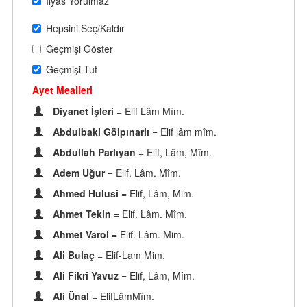
İlyas Yorulmaz
Hepsini Seç/Kaldır
Geçmişi Göster
Geçmişi Tut
Ayet Mealleri
Diyanet İşleri
= Elif Lâm Mîm.
Abdulbaki Gölpınarlı
= Elif lâm mîm.
Abdullah Parlıyan
= Elif, Lâm, Mîm.
Adem Uğur
= Elif. Lâm. Mîm.
Ahmed Hulusi
= Elif, Lâm, Mim.
Ahmet Tekin
= Elif. Lâm. Mîm.
Ahmet Varol
= Elif. Lâm. Mim.
Ali Bulaç
= Elif-Lam Mim.
Ali Fikri Yavuz
= Elif, Lâm, Mîm.
Ali Ünal
= ElifLâmMîm.