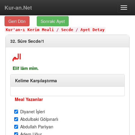
Kur-an.Net
Toggl
navig
Geri Dön
Sonraki Ayet
Kur'an-ı Kerim Meali
/
Secde
/
Ayet Detay
32. Sûre Secde/1
الم
Elif lâm mîm.
Kelime Karşılaştırma
Meal Yazanlar
Diyanet İşleri
Abdulbaki Gölpınarlı
Abdullah Parlıyan
Adem Uğur