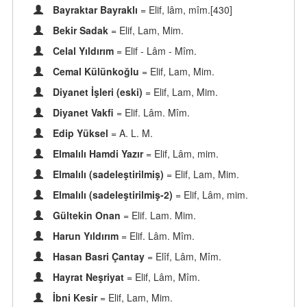
Bayraktar Bayraklı
= Elif, lâm, mîm.[430]
Bekir Sadak
= Elif, Lam, Mim.
Celal Yıldırım
= Elif - Lâm - Mîm.
Cemal Külünkoğlu
= Elif, Lam, Mim.
Diyanet İşleri (eski)
= Elif, Lam, Mim.
Diyanet Vakfi
= Elif. Lâm. Mîm.
Edip Yüksel
= A. L. M.
Elmalılı Hamdi Yazır
= Elif, Lâm, mim.
Elmalılı (sadeleştirilmiş)
= Elif, Lam, Mim.
Elmalılı (sadeleştirilmiş-2)
= Elif, Lâm, mim.
Gültekin Onan
= Elif. Lam. Mim.
Harun Yıldırım
= Elif. Lâm. Mîm.
Hasan Basri Çantay
= Elîf, Lâm, Mîm.
Hayrat Neşriyat
= Elif, Lâm, Mîm.
İbni Kesir
= Elif, Lam, Mim.