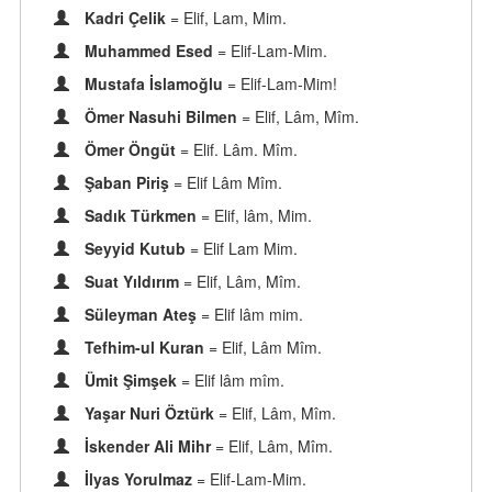
Kadri Çelik
= Elif, Lam, Mim.
Muhammed Esed
= Elif-Lam-Mim.
Mustafa İslamoğlu
= Elif-Lam-Mim!
Ömer Nasuhi Bilmen
= Elif, Lâm, Mîm.
Ömer Öngüt
= Elif. Lâm. Mîm.
Şaban Piriş
= Elif Lâm Mîm.
Sadık Türkmen
= Elif, lâm, Mim.
Seyyid Kutub
= Elif Lam Mim.
Suat Yıldırım
= Elif, Lâm, Mîm.
Süleyman Ateş
= Elif lâm mim.
Tefhim-ul Kuran
= Elif, Lâm Mîm.
Ümit Şimşek
= Elif lâm mîm.
Yaşar Nuri Öztürk
= Elif, Lâm, Mîm.
İskender Ali Mihr
= Elif, Lâm, Mîm.
İlyas Yorulmaz
= Elif-Lam-Mim.