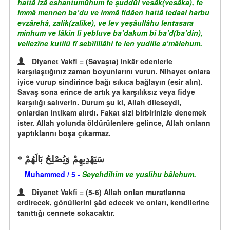
hattâ izâ eshantumûhum fe şuddûl vesâk(vesâka), fe
immâ mennen ba’du ve immâ fidâen hattâ tedaal harbu
evzârehâ, zalik(zalike), ve lev yeşâullâhu lentasara
minhum ve lâkin li yebluve ba’dakum bi ba’d(ba’din),
vellezîne kutilû fî sebîlillâhi fe len yudille a’mâlehum.
Diyanet Vakfi = (Savaşta) inkâr edenlerle
karşılaştığınız zaman boyunlarını vurun. Nihayet onlara
iyice vurup sindirince bağı sıkıca bağlayın (esir alın).
Savaş sona erince de artık ya karşılıksız veya fidye
karşılığı salıverin. Durum şu ki, Allah dileseydi,
onlardan intikam alırdı. Fakat sizi birbirinizle denemek
ister. Allah yolunda öldürülenlere gelince, Allah onların
yaptıklarını boşa çıkarmaz.
سَيَهْدِيهِمْ وَيُصْلِحُ بَالَهُمْ
Muhammed / 5 -
Seyehdîhim ve yuslihu bâlehum.
Diyanet Vakfi = (5-6) Allah onları muratlarına
erdirecek, gönüllerini şâd edecek ve onları, kendilerine
tanıttığı cennete sokacaktır.