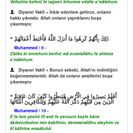
Vellezîne keferû fe tağsen lehumve edalle a’mâlehum.
Diyanet Vakfi = İnkâr edenlere gelince, onların
hakkı yıkımdır. Allah onların yaptıklarını boşa
çıkarmıştır.
ذَلِكَ بِأَنَّهُمْ كَرِهُوا مَا أَنزَلَ اللَّهُ فَأَحْبَطَ أَعْمَالَهُمْ
Muhammed / 9 -
Zâlike bi ennehum kerihû mâ enzelallâhu fe ahbeta
a’mâlehum.
Diyanet Vakfi = Bunun sebebi, Allah'ın indirdiğini
beğenmemeleridir. Allah da onların amellerini boşa
çıkarmıştır.
أَفَلَمْ يَسِيرُوا فِي الْأَرْضِ فَيَنظُرُوا كَيْفَ كَانَ عَاقِبَةُ
الَّذِينَ مِن قَبْلِهِمْ دَمَّرَ اللَّهُ عَلَيْهِمْ وَلِلْكَافِرِينَ أَمْثَالُهَا
Muhammed / 10 -
E fe lem yesîrû fîl ardı fe yenzurû keyfe kâne
âkıbetullezîne min kablihim, demmerallâhu aleyhim ve
lil kâfirîne emsâluhâ.