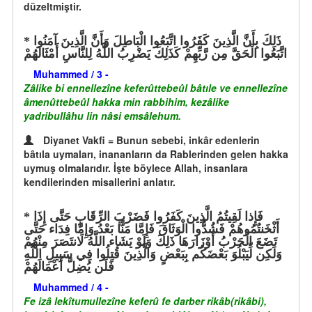
düzeltmiştir.
ذَلِكَ بِأَنَّ الَّذِينَ كَفَرُوا اتَّبَعُوا الْبَاطِلَ وَأَنَّ الَّذِينَ آمَنُوا
اتَّبَعُوا الْحَقَّ مِن رَّبِّهِمْ كَذَلِكَ يَضْرِبُ اللَّهُ لِلنَّاسِ أَمْثَالَهُمْ
Muhammed / 3 -
Zâlike bi ennellezîne keferûttebeûl bâtıle ve ennellezîne
âmenûttebeûl hakka min rabbihim, kezâlike
yadribullâhu lin nâsi emsâlehum.
Diyanet Vakfi = Bunun sebebi, inkâr edenlerin
bâtıla uymaları, inananların da Rablerinden gelen hakka
uymuş olmalarıdır. İşte böylece Allah, insanlara
kendilerinden misallerini anlatır.
فَإِذا لَقِيتُمُ الَّذِينَ كَفَرُوا فَضَرْبَ الرِّقَابِ حَتَّى إِذَا
أَثْخَنتُمُوهُمْ فَشُدُّوا الْوَثَاقَ فَإِمَّا مَنًّا بَعْدُ وَإِمَّا فِدَاء حَتَّى
تَضَعَ الْحَرْبُ أَوْزَارَهَا ذَلِكَ وَلَوْ يَشَاء اللَّهُ لَانتَصَرَ مِنْهُمْ
وَلَكِن لِّيَبْلُوَ بَعْضَكُم بِبَعْضٍ وَالَّذِينَ قُتِلُوا فِي سَبِيلِ اللَّهِ
فَلَن يُضِلَّ أَعْمَالَهُمْ
Muhammed / 4 -
Fe izâ lekîtumullezîne keferû fe darber rikâb(rikâbi),