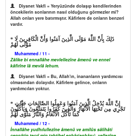
Diyanet Vakfi = Yeryüzünde dolaşıp kendilerinden
öncekilerin sonlarının nasıl olduğunu görmezler mi?
Allah onları yere batırmıştır. Kâfirlere de onların benzeri
vardır.
ذَلِكَ بِأَنَّ اللَّهَ مَوْلَى الَّذِينَ آمَنُوا وَأَنَّ الْكَافِرِينَ لَا
مَوْلَى لَهُمْ
Muhammed / 11 -
Zâlike bi ennallâhe mevlellezîne âmenû ve ennel
kâfirîne lâ mevlâ lehum.
Diyanet Vakfi = Bu, Allah'ın, inananların yardımcısı
olmasından dolayıdır. Kâfirlere gelince, onların
yardımcıları yoktur.
إِنَّ اللَّهَ يُدْخِلُ الَّذِينَ آمَنُوا وَعَمِلُوا الصَّالِحَاتِ جَنَّاتٍ
تَجْرِي مِن تَحْتِهَا الْأَنْهَارُ وَالَّذِينَ كَفَرُوا يَتَمَتَّعُونَ وَيَأْكُلُونَ
كَمَا تَأْكُلُ الْأَنْعَامُ وَالنَّارُ مَثْوًى لَّهُمْ
Muhammed / 12 -
İnnallâhe yudhılullezîne âmenû ve amilûs sâlihâti
cennâtin tecrî min tahtihel enhâr(enhâru), vellezîne