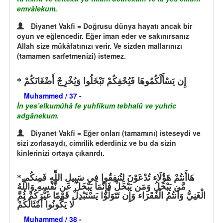
emvâlekum.
Diyanet Vakfi = Doğrusu dünya hayatı ancak bir
oyun ve eğlencedir. Eğer iman eder ve sakınırsanız
Allah size mükâfatınızı verir. Ve sizden mallarınızı
(tamamen sarfetmenizi) istemez.
إِن يَسْأَلْكُمُوهَا فَيُحْفِكُمْ تَبْخَلُوا وَيُخْرِجْ أَضْغَانَكُمْ
Muhammed / 37 -
İn yes’elkumûhâ fe yuhfikum tebhalû ve yuhric
adgânekum.
Diyanet Vakfi = Eğer onları (tamamını) isteseydi ve
sizi zorlasaydı, cimrilik ederdiniz ve bu da sizin
kinlerinizi ortaya çıkarırdı.
هَاأَنتُمْ هَؤُلَاء تُدْعَوْنَ لِتُنفِقُوا فِي سَبِيلِ اللَّهِ فَمِنكُم
مَّن يَبْخَلُ وَمَن يَبْخَلْ فَإِنَّمَا يَبْخَلُ عَن نَّفْسِهِ وَاللَّهُ
الْغَنِيُّ وَأَنتُمُ الْفُقَرَاء وَإِن تَتَوَلَّوْا يَسْتَبْدِلْ قَوْمًا غَيْرَكُمْ ثُمَّ
لَا يَكُونُوا أَمْثَالَكُمْ
Muhammed / 38 -