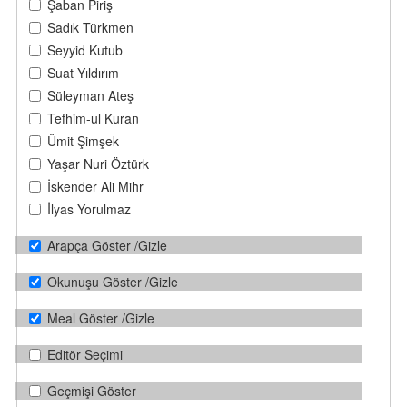
Şaban Piriş
Sadık Türkmen
Seyyid Kutub
Suat Yıldırım
Süleyman Ateş
Tefhim-ul Kuran
Ümit Şimşek
Yaşar Nuri Öztürk
İskender Ali Mihr
İlyas Yorulmaz
Arapça Göster /Gizle
Okunuşu Göster /Gizle
Meal Göster /Gizle
Editör Seçimi
Geçmişi Göster