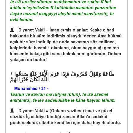
fe izâ unzilet sûretun muhkemetun ve zukire fî hel
kıtâlu re’eytellezîne fî kulûbihim maradun yanzurûne
ileyke nazaral magşiyyi aleyhi minel mevt(mevti), fe
evlâ lehum.
Diyanet Vakfi = İman etmiş olanlar: Keşke cihad
hakkında bir sûre indirilmiş olsaydı! derler. Ama hükmü
açık bir sûre indirilip de onda savaştan söz edilince,
kalplerinde hastalık olanların, ölüm baygınlığı geçiren
kimsenin bakışı gibi sana baktıklarını görürsün. Onlara
yakışan da budur!
طَاعَةٌ وَقَوْلٌ مَّعْرُوفٌ فَإِذَا عَزَمَ الْأَمْرُ فَلَوْ صَدَقُوا
اللَّهَ لَكَانَ خَيْرًا لَّهُمْ
Muhammed / 21 -
Tâatun ve kavlun ma’rûf(ma’rûfun), fe izâ azemel
emr(emru), fe lev sadekûllâhe le kâne hayran lehum.
Diyanet Vakfi = (Onların vazifesi) itaat ve güzel
sözdür. İş ciddiye bindiği zaman Allah'a sadakat
gösterselerdi, elbette kendileri için daha hayırlı olurdu.