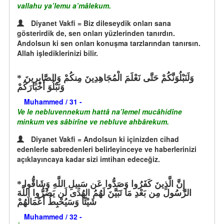
vallahu ya’lemu a’mâlekum.
Diyanet Vakfi = Biz dileseydik onları sana
gösterirdik de, sen onları yüzlerinden tanırdın.
Andolsun ki sen onları konuşma tarzlarından tanırsın.
Allah işlediklerinizi bilir.
وَلَنَبْلُوَنَّكُمْ حَتَّى نَعْلَمَ الْمُجَاهِدِينَ مِنكُمْ وَالصَّابِرِينَ
وَنَبْلُوَ أَخْبَارَكُمْ
Muhammed / 31 -
Ve le nebluvennekum hattâ na’lemel mucâhidîne
minkum ves sâbirîne ve nebluve ahbârekum.
Diyanet Vakfi = Andolsun ki içinizden cihad
edenlerle sabredenleri belirleyinceye ve haberlerinizi
açıklayıncaya kadar sizi imtihan edeceğiz.
إِنَّ الَّذِينَ كَفَرُوا وَصَدُّوا عَن سَبِيلِ اللَّهِ وَشَاقُّوا
الرَّسُولَ مِن بَعْدِ مَا تَبَيَّنَ لَهُمُ الهُدَى لَن يَضُرُّوا اللَّهَ
شَيْئًا وَسَيُحْبِطُ أَعْمَالَهُمْ
Muhammed / 32 -