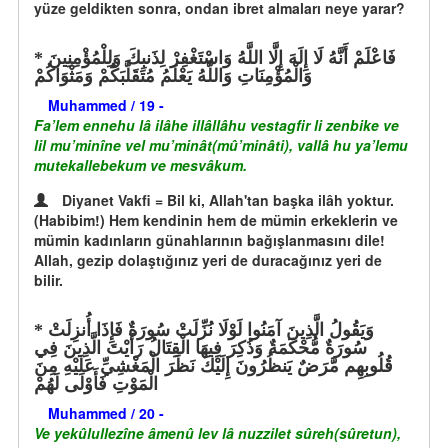
yüze geldikten sonra, ondan ibret almaları neye yarar?
فَاعْلَمْ أَنَّهُ لَا إِلَهَ إِلَّا اللَّهُ وَاسْتَغْفِرْ لِذَنبِكَ وَلِلْمُؤْمِنِينَ
وَالْمُؤْمِنَاتِ وَاللَّهُ يَعْلَمُ مُتَقَلَّبَكُمْ وَمَثْوَاكُمْ
Muhammed / 19 -
Fa’lem ennehu lâ ilâhe illâllâhu vestagfir li zenbike ve
lil mu’minîne vel mu’minât(mû’minâti), vallâ hu ya’lemu
mutekallebekum ve mesvâkum.
Diyanet Vakfi = Bil ki, Allah'tan başka ilâh yoktur.
(Habibim!) Hem kendinin hem de mümin erkeklerin ve
mümin kadınların günahlarının bağışlanmasını dile!
Allah, gezip dolaştığınız yeri de duracağınız yeri de
bilir.
وَيَقُولُ الَّذِينَ آمَنُوا لَوْلَا نُزِّلَتْ سُورَةٌ فَإِذَا أُنزِلَتْ
سُورَةٌ مُّحْكَمَةٌ وَذُكِرَ فِيهَا الْقِتَالُ رَأَيْتَ الَّذِينَ فِي
قُلُوبِهِم مَّرَضٌ يَنظُرُونَ إِلَيْكَ نَظَرَ الْمَغْشِيِّ عَلَيْهِ مِنَ
الْمَوْتِ فَأَوْلَى لَهُمْ
Muhammed / 20 -
Ve yekûlullezîne âmenû lev lâ nuzzilet sûreh(sûretun),