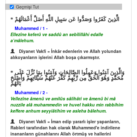
Geçmişi Tut
الَّذِينَ كَفَرُوا وَصَدُّوا عَن سَبِيلِ اللَّهِ أَضَلَّ أَعْمَالَهُمْ
Muhammed / 1 -
Ellezîne keferû ve saddû an sebîlillâhi edalle
a’mâlehum.
Diyanet Vakfi = İnkâr edenlerin ve Allah yolundan
alıkoyanların işlerini Allah boşa çıkarmıştır.
وَالَّذِينَ آمَنُوا وَعَمِلُوا الصَّالِحَاتِ وَآمَنُوا بِمَا نُزِّلَ عَلَى
مُحَمَّدٍ وَهُوَ الْحَقُّ مِن رَّبِّهِمْ كَفَّرَ عَنْهُمْ سَيِّئَاتِهِمْ وَأَصْلَحَ
بَالَهُمْ
Muhammed / 2 -
Vellezîne âmenû ve amilûs sâlihâti ve âmenû bi mâ
nuzzile alâ muhammedin ve huvel hakku min rabbihim
keffere anhum seyyiâtihim ve asleha bâlehum.
Diyanet Vakfi = İman edip yararlı işler yapanların,
Rableri tarafından hak olarak Muhammed'e indirilene
inananların günahlarını Allah örtmüş ve hallerini