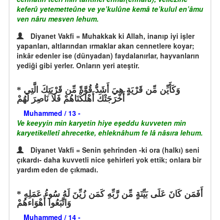
keferû yetemetteûne ve ye’kulûne kemâ te’kulul en’âmu
ven nâru mesven lehum.
Diyanet Vakfi = Muhakkak ki Allah, inanıp iyi işler
yapanları, altlarından ırmaklar akan cennetlere koyar;
inkâr edenler ise (dünyadan) faydalanırlar, hayvanların
yediği gibi yerler. Onların yeri ateştir.
وَكَأَيِّن مِّن قَرْيَةٍ هِيَ أَشَدُّ قُوَّةً مِّن قَرْيَتِكَ الَّتِي
أَخْرَجَتْكَ أَهْلَكْنَاهُمْ فَلَا نَاصِرَ لَهُمْ
Muhammed / 13 -
Ve keeyyin min karyetin hiye eşeddu kuvveten min
karyetikelletî ahrecetke, ehleknâhum fe lâ nâsıra lehum.
Diyanet Vakfi = Senin şehrinden -ki ora (halkı) seni
çıkardı- daha kuvvetli nice şehirleri yok ettik; onlara bir
yardım eden de çıkmadı.
أَفَمَن كَانَ عَلَى بَيِّنَةٍ مِّن رَّبِّهِ كَمَن زُيِّنَ لَهُ سُوءُ عَمَلِهِ
وَاتَّبَعُوا أَهْوَاءهُمْ
Muhammed / 14 -