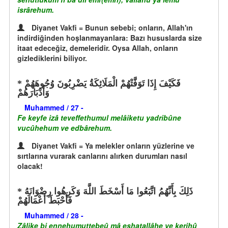
isrârehum.
Diyanet Vakfi = Bunun sebebi; onların, Allah'ın
indirdiğinden hoşlanmayanlara: Bazı hususlarda size
itaat edeceğiz, demeleridir. Oysa Allah, onların
gizlediklerini biliyor.
فَكَيْفَ إِذَا تَوَفَّتْهُمْ الْمَلَائِكَةُ يَضْرِبُونَ وُجُوهَهُمْ
وَأَدْبَارَهُمْ
Muhammed / 27 -
Fe keyfe izâ teveffethumul melâiketu yadribûne
vucûhehum ve edbârehum.
Diyanet Vakfi = Ya melekler onların yüzlerine ve
sırtlarına vurarak canlarını alırken durumları nasıl
olacak!
ذَلِكَ بِأَنَّهُمُ اتَّبَعُوا مَا أَسْخَطَ اللَّهَ وَكَرِهُوا رِضْوَانَهُ
فَأَحْبَطَ أَعْمَالَهُمْ
Muhammed / 28 -
Zâlike bi ennehumuttebeû mâ eshatallâhe ve kerihû