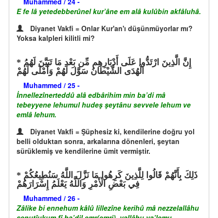
Muhammed / 24 -
E fe lâ yetedebberûnel kur’âne em alâ kulûbin akfâluhâ.
Diyanet Vakfi = Onlar Kur'an'ı düşünmüyorlar mı?
Yoksa kalpleri kilitli mi?
إِنَّ الَّذِينَ ارْتَدُّوا عَلَى أَدْبَارِهِم مِّن بَعْدِ مَا تَبَيَّنَ لَهُمُ
الْهُدَى الشَّيْطَانُ سَوَّلَ لَهُمْ وَأَمْلَى لَهُمْ
Muhammed / 25 -
İnnellezînerteddû alâ edbârihim min ba’di mâ
tebeyyene lehumul hudeş şeytânu sevvele lehum ve
emlâ lehum.
Diyanet Vakfi = Şüphesiz ki, kendilerine doğru yol
belli olduktan sonra, arkalarına dönenleri, şeytan
sürüklemiş ve kendilerine ümit vermiştir.
ذَلِكَ بِأَنَّهُمْ قَالُوا لِلَّذِينَ كَرِهُوا مَا نَزَّلَ اللَّهُ سَنُطِيعُكُمْ
فِي بَعْضِ الْأَمْرِ وَاللَّهُ يَعْلَمُ إِسْرَارَهُمْ
Muhammed / 26 -
Zâlike bi ennehum kâlû lillezîne kerihû mâ nezzelallâhu
senutîukum fî ba’dil emr(emri), vallâhu ya’lemu