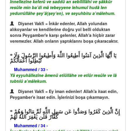
İnnellezîne keferû ve saddû an sebîlillâhi ve şâkkûr
resûle min ba’di mâ tebeyyene lehumul hudâ len
yedurrûllâhe şey’â(şey’en), ve seyuhbitu a’mâlehum.
Diyanet Vakfi = İnkâr edenler, Allah yolundan
alıkoyanlar ve kendilerine doğru yol belli olduktan
sonra Peygamber'e karşı gelenler, Allah'a hiçbir zarar
veremezler. Allah onların yaptıklarını boşa çıkaracaktır.
يَا أَيُّهَا الَّذِينَ آمَنُوا أَطِيعُوا اللَّهَ وَأَطِيعُوا الرَّسُولَ وَلَا
تُبْطِلُوا أَعْمَالَكُمْ
Muhammed / 33 -
Yâ eyyuhâllezîne âmenû etîûllâhe ve etîûr resûle ve lâ
tubtılû a’mâlekum.
Diyanet Vakfi = Ey iman edenler! Allah'a itaat edin,
Peygamber'e itaat edin. İşlerinizi boşa çıkarmayın.
إِنَّ الَّذِينَ كَفَرُوا وَصَدُّوا عَن سَبِيلِ اللَّهِ ثُمَّ مَاتُوا وَهُمْ
كُفَّارٌ فَلَن يَغْفِرَ اللَّهُ لَهُمْ
Muhammed / 34 -