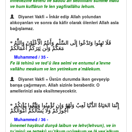
İnnellezîne keferû ve saddû an sebîlillâhi summe mâtû
ve hum kuffârun fe len yagfirallâhu lehum.
Diyanet Vakfi = İnkâr edip Allah yolundan
alıkoyanları ve sonra da kâfir olarak ölenleri Allah asla
bağışlamaz.
فَلَا تَهِنُوا وَتَدْعُوا إِلَى السَّلْمِ وَأَنتُمُ الْأَعْلَوْنَ وَاللَّهُ
مَعَكُمْ وَلَن يَتِرَكُمْ أَعْمَالَكُمْ
Muhammed / 35 -
Fe lâ tehinû ve ted’û iles selmi ve entumul a’levne
vallâhu meakum ve len yetirekum a’mâlekum.
Diyanet Vakfi = Üstün durumda iken gevşeyip
barışa çağırmayın. Allah sizinle beraberdir. O
amellerinizi asla eksiltmeyecektir.
إِنَّمَا الحَيَاةُ الدُّنْيَا لَعِبٌ وَلَهْوٌ وَإِن تُؤْمِنُوا وَتَتَّقُوا يُؤْتِكُمْ
أُجُورَكُمْ وَلَا يَسْأَلْكُمْ أَمْوَالَكُمْ
Muhammed / 36 -
İnnemel hayâtud dunyâ laibun ve lehv(lehvun), ve in
tu’minû ve tettekû yu’tikum ucûrekum ve lâ yes’elkum