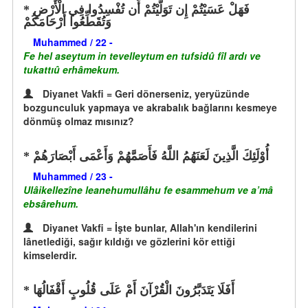
فَهَلْ عَسَيْتُمْ إِن تَوَلَّيْتُمْ أَن تُفْسِدُوا فِي الْأَرْضِ
وَتُقَطِّعُوا أَرْحَامَكُمْ
Muhammed / 22 -
Fe hel aseytum in tevelleytum en tufsidû fîl ardı ve
tukattıû erhâmekum.
Diyanet Vakfi = Geri dönerseniz, yeryüzünde
bozgunculuk yapmaya ve akrabalık bağlarını kesmeye
dönmüş olmaz mısınız?
أُوْلَئِكَ الَّذِينَ لَعَنَهُمُ اللَّهُ فَأَصَمَّهُمْ وَأَعْمَى أَبْصَارَهُمْ
Muhammed / 23 -
Ulâikellezîne leanehumullâhu fe esammehum ve a’mâ
ebsârehum.
Diyanet Vakfi = İşte bunlar, Allah'ın kendilerini
lânetlediği, sağır kıldığı ve gözlerini kör ettiği
kimselerdir.
أَفَلَا يَتَدَبَّرُونَ الْقُرْآنَ أَمْ عَلَى قُلُوبٍ أَقْفَالُهَا