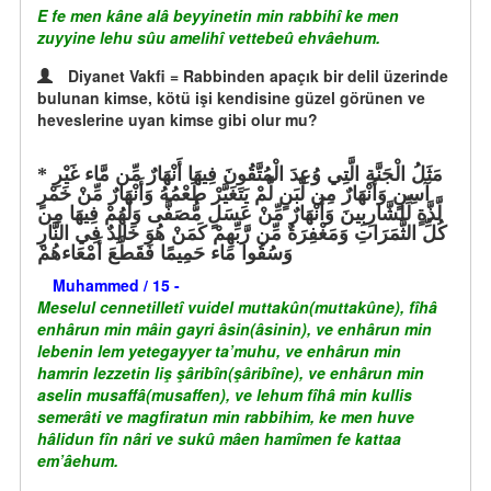
E fe men kâne alâ beyyinetin min rabbihî ke men
zuyyine lehu sûu amelihî vettebeû ehvâehum.
Diyanet Vakfi = Rabbinden apaçık bir delil üzerinde
bulunan kimse, kötü işi kendisine güzel görünen ve
heveslerine uyan kimse gibi olur mu?
مَثَلُ الْجَنَّةِ الَّتِي وُعِدَ الْمُتَّقُونَ فِيهَا أَنْهَارٌ مِّن مَّاء غَيْرِ
آسِنٍ وَأَنْهَارٌ مِن لَّبَنٍ لَّمْ يَتَغَيَّرْ طَعْمُهُ وَأَنْهَارٌ مِّنْ خَمْرٍ
لَّذَّةٍ لِّلشَّارِبِينَ وَأَنْهَارٌ مِّنْ عَسَلٍ مُّصَفًّى وَلَهُمْ فِيهَا مِن
كُلِّ الثَّمَرَاتِ وَمَغْفِرَةٌ مِّن رَّبِّهِمْ كَمَنْ هُوَ خَالِدٌ فِي النَّارِ
وَسُقُوا مَاء حَمِيمًا فَقَطَّعَ أَمْعَاءهُمْ
Muhammed / 15 -
Meselul cennetilletî vuidel muttakûn(muttakûne), fîhâ
enhârun min mâin gayri âsin(âsinin), ve enhârun min
lebenin lem yetegayyer ta’muhu, ve enhârun min
hamrin lezzetin liş şâribîn(şâribîne), ve enhârun min
aselin musaffâ(musaffen), ve lehum fîhâ min kullis
semerâti ve magfiratun min rabbihim, ke men huve
hâlidun fîn nâri ve sukû mâen hamîmen fe kattaa
em’âehum.