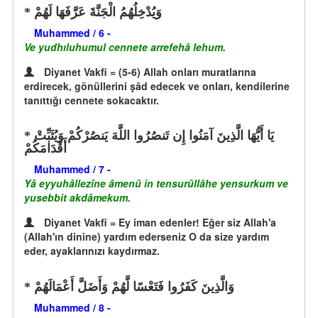
وَيُدْخِلُهُمُ الْجَنَّةَ عَرَّفَهَا لَهُمْ
Muhammed / 6 -
Ve yudhıluhumul cennete arrefehâ lehum.
Diyanet Vakfi = (5-6) Allah onları muratlarına
erdirecek, gönüllerini şâd edecek ve onları, kendilerine
tanıttığı cennete sokacaktır.
يَا أَيُّهَا الَّذِينَ آمَنُوا إِن تَنصُرُوا اللَّهَ يَنصُرْكُمْ وَيُثَبِّتْ
أَقْدَامَكُمْ
Muhammed / 7 -
Yâ eyyuhâllezîne âmenû in tensurûllâhe yensurkum ve
yusebbit akdâmekum.
Diyanet Vakfi = Ey iman edenler! Eğer siz Allah'a
(Allah'ın dinine) yardım ederseniz O da size yardım
eder, ayaklarınızı kaydırmaz.
وَالَّذِينَ كَفَرُوا فَتَعْسًا لَّهُمْ وَأَضَلَّ أَعْمَالَهُمْ
Muhammed / 8 -