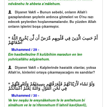
rıdvânehu fe ahbeta a’mâlehum.
Diyanet Vakfi = Bunun sebebi, onların Allah'ı
gazaplandıran şeylerin ardınca gitmeleri ve O'nu razı
edecek şeylerden hoşlanmamalarıdır. Bu yüzden Allah
onların işlerini boşa çıkarmıştır.
أَمْ حَسِبَ الَّذِينَ فِي قُلُوبِهِم مَّرَضٌ أَن لَّن يُخْرِجَ اللَّهُ
أَضْغَانَهُمْ
Muhammed / 29 -
Em hasibellezîne fî kulûbihim maradun en len
yuhricallâhu adgânehum.
Diyanet Vakfi = Kalplerinde hastalık olanlar, yoksa
Allah'ın, kinlerini ortaya çıkarmayacağını mı sandılar?
وَلَوْ نَشَاء لَأَرَيْنَاكَهُمْ فَلَعَرَفْتَهُم بِسِيمَاهُمْ وَلَتَعْرِفَنَّهُمْ
فِي لَحْنِ الْقَوْلِ وَاللَّهُ يَعْلَمُ أَعْمَالَكُمْ
Muhammed / 30 -
Ve lev neşâu le ereynâkehum fe le areftehum bi
sîmâhum ve le ta’rifennehum fî lahnil kavl(kavli),