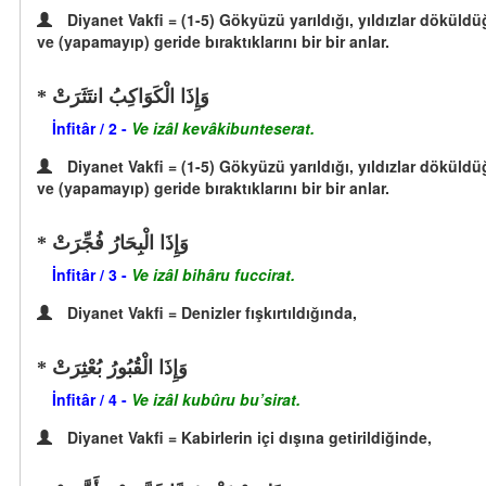
Diyanet Vakfi = (1-5) Gökyüzü yarıldığı, yıldızlar döküldüğ
ve (yapamayıp) geride bıraktıklarını bir bir anlar.
وَإِذَا الْكَوَاكِبُ انتَثَرَتْ
İnfitâr / 2 -
Ve izâl kevâkibunteserat.
Diyanet Vakfi = (1-5) Gökyüzü yarıldığı, yıldızlar döküldüğ
ve (yapamayıp) geride bıraktıklarını bir bir anlar.
وَإِذَا الْبِحَارُ فُجِّرَتْ
İnfitâr / 3 -
Ve izâl bihâru fuccirat.
Diyanet Vakfi = Denizler fışkırtıldığında,
وَإِذَا الْقُبُورُ بُعْثِرَتْ
İnfitâr / 4 -
Ve izâl kubûru bu’sirat.
Diyanet Vakfi = Kabirlerin içi dışına getirildiğinde,