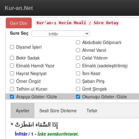
Kur-an.Net
Geri Dön
Kur'an-ı Kerim Meali
/
Sûre Detay
Sure Seç
Abdulbaki Gölpınarlı
Diyanet İşleri
Ahmet Varol
Bekir Sadak
Celal Yıldırım
Elmalılı Hamdi Yazır
Elmalılı (sadeleştirilmiş)
Hayrat Neşriyat
İbni Kesir
Ömer Öngüt
Şaban Piriş
Tefhim-ul Kuran
Ümit Şimşek
Arapça Göster /Gizle
Okunuşu Göster /Gizle
Ayetler
Sesli Süre Dinleme
Tefsir
إِذَا السَّمَاء انفَطَرَتْ
İnfitâr / 1 -
İzâs semâunfetarat.