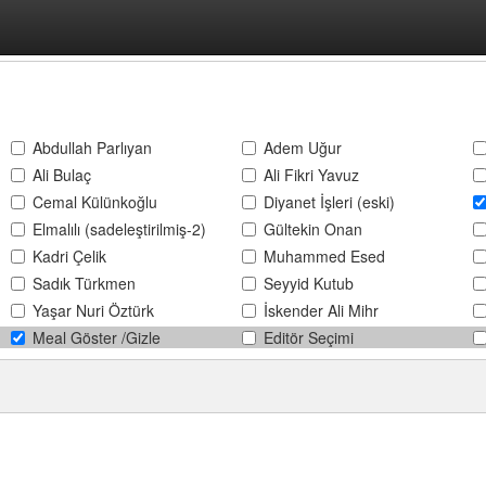
Abdullah Parlıyan
Adem Uğur
Ali Bulaç
Ali Fikri Yavuz
Cemal Külünkoğlu
Diyanet İşleri (eski)
Elmalılı (sadeleştirilmiş-2)
Gültekin Onan
Kadri Çelik
Muhammed Esed
Sadık Türkmen
Seyyid Kutub
Yaşar Nuri Öztürk
İskender Ali Mihr
Meal Göster /Gizle
Editör Seçimi