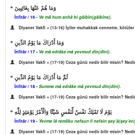
وَمَا هُمْ عَنْهَا بِغَائِبِينَ
İnfitâr / 16 -
Ve mâ hum anhâ bi gâibîn(gâibîne).
Diyanet Vakfi = (13-16) İyiler muhakkak cennette, kötüler
وَمَا أَدْرَاكَ مَا يَوْمُ الدِّينِ
İnfitâr / 17 -
Ve mâ edrâke mâ yevmud dîn(dîni).
Diyanet Vakfi = (17-19) Ceza günü nedir bilir misin? Ned
ثُمَّ مَا أَدْرَاكَ مَا يَوْمُ الدِّينِ
İnfitâr / 18 -
Summe mâ edrâke mâ yevmud dîn(dîni).
Diyanet Vakfi = (17-19) Ceza günü nedir bilir misin? Ned
يَوْمَ لَا تَمْلِكُ نَفْسٌ لِّنَفْسٍ شَيْئًا وَالْأَمْرُ يَوْمَئِذٍ لِلَّهِ
İnfitâr / 19 -
Yevme lâ temliku nefsun li nefsin şey’â(şey’en), 
Diyanet Vakfi = (17-19) Ceza günü nedir bilir misin? Ned