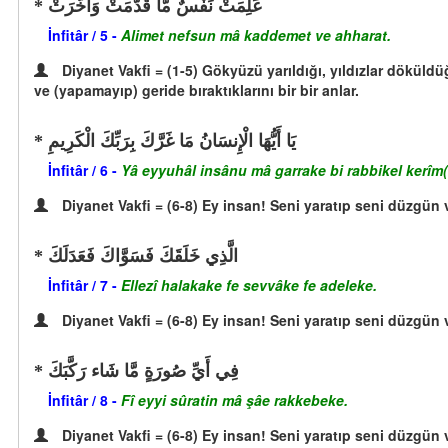
عَلِمَتْ نَفْسٌ مَّا قَدَّمَتْ وَأَخَّرَتْ
İnfitâr / 5 -
Alimet nefsun mâ kaddemet ve ahharat.
Diyanet Vakfi = (1-5) Gökyüzü yarıldığı, yıldızlar döküldüğ
ve (yapamayıp) geride bıraktıklarını bir bir anlar.
يَا أَيُّهَا الْإِنسَانُ مَا غَرَّكَ بِرَبِّكَ الْكَرِيمِ
İnfitâr / 6 -
Yâ eyyuhâl insânu mâ garrake bi rabbikel kerîm(
Diyanet Vakfi = (6-8) Ey insan! Seni yaratıp seni düzgün v
الَّذِي خَلَقَكَ فَسَوَّاكَ فَعَدَلَكَ
İnfitâr / 7 -
Ellezî halakake fe sevvâke fe adeleke.
Diyanet Vakfi = (6-8) Ey insan! Seni yaratıp seni düzgün v
فِي أَيِّ صُورَةٍ مَّا شَاء رَكَّبَكَ
İnfitâr / 8 -
Fî eyyi sûratin mâ şâe rakkebeke.
Diyanet Vakfi = (6-8) Ey insan! Seni yaratıp seni düzgün v